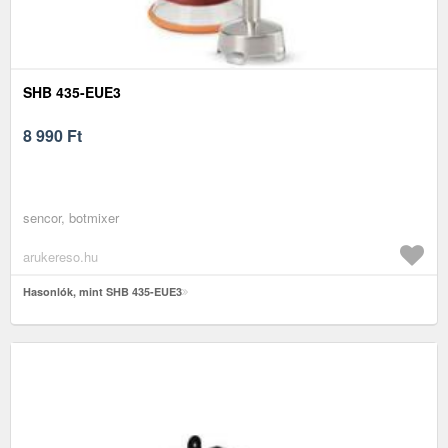
SHB 435-EUE3
8 990
Ft
sencor, botmixer
arukereso.hu
Hasonlók, mint SHB 435-EUE3