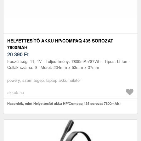
HELYETTESÍTŐ AKKU HP/COMPAQ 435 SOROZAT
7800MAH
20 390
Ft
Feszültség: 11, 1V - Teljesítmény: 7800mAh/87Wh - Típus: Li-Ion -
Cellák száma: 9 - Méret: 204mm x 53mm x 37mm
powery, számítógép, laptop akkumulátor
akkuk.hu
Hasonlók, mint Helyettesítő akku HP/Compaq 435 sorozat 7800mAh