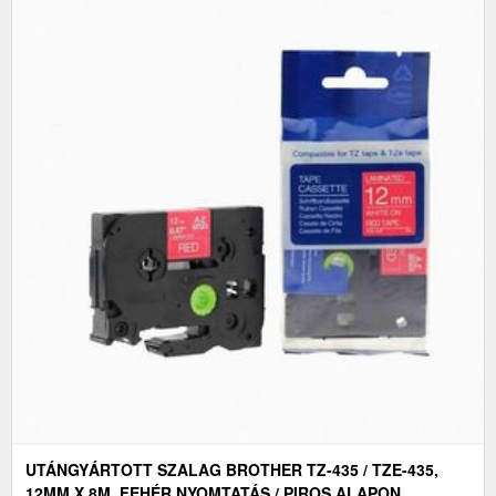
UTÁNGYÁRTOTT SZALAG BROTHER TZ-435 / TZE-435,
12MM X 8M, FEHÉR NYOMTATÁS / PIROS ALAPON