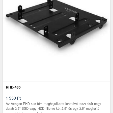
RHD-435
1 550
Ft
Az Axagon RHD-435 fém meghajtókeret lehetővé teszi akár négy
darab 2.5" SSD vagy HDD, illetve két 2.5" és egy 3.5" meghajtó