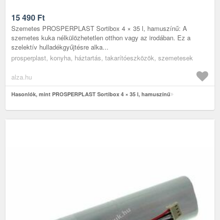
15 490
Ft
Szemetes PROSPERPLAST Sortibox 4 × 35 l, hamuszínű: A
szemetes kuka nélkülözhetetlen otthon vagy az irodában. Ez a
szelektív hulladékgyűjtésre alka...
prosperplast, konyha, háztartás, takarítóeszközök, szemetesek
alza.hu
Hasonlók, mint PROSPERPLAST Sortibox 4 × 35 l, hamuszínű