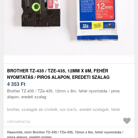
BROTHER TZ-435 / TZE-435, 12MM X 8M, FEHÉR
NYOMTATÁS / PIROS ALAPON, EREDETI SZALAG
4 353
Ft
Brother TZ-435 / TZe-435, 12mm x 8m, fehér nyomtatás / piros
alapon, eredeti szalag
brother, szalagok és címkék, sor tze/tz, eredeti szalagok, fehér
cdrmarket.hu
Hasonlók, mint Brother TZ-435 / TZe-435, 12mm x 8m, fehér nyomtatás /
piros alapon, eredeti szalag