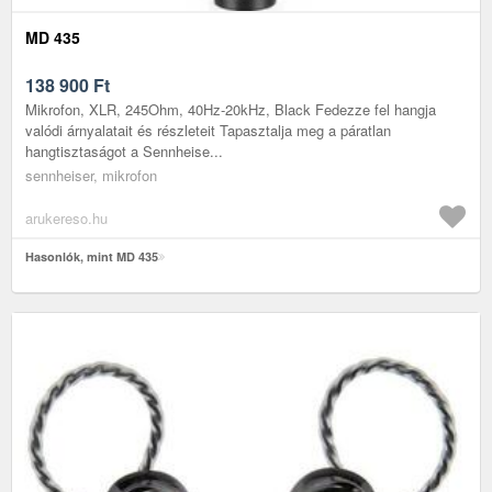
MD 435
138 900
Ft
Mikrofon, XLR, 245Ohm, 40Hz-20kHz, Black Fedezze fel hangja
valódi árnyalatait és részleteit Tapasztalja meg a páratlan
hangtisztaságot a Sennheise...
sennheiser, mikrofon
arukereso.hu
Hasonlók, mint MD 435