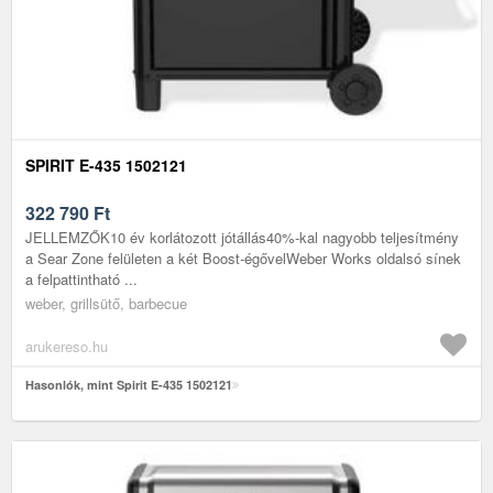
SPIRIT E-435 1502121
322 790
Ft
JELLEMZŐK10 év korlátozott jótállás40%-kal nagyobb teljesítmény
a Sear Zone felületen a két Boost-égővelWeber Works oldalsó sínek
a felpattintható ...
weber, grillsütő, barbecue
arukereso.hu
Hasonlók, mint Spirit E-435 1502121