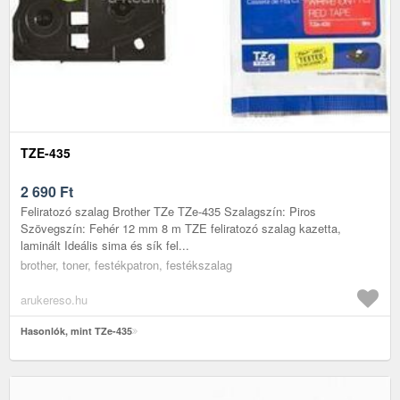
TZE-435
2 690
Ft
Feliratozó szalag Brother TZe TZe-435 Szalagszín: Piros
Szövegszín: Fehér 12 mm 8 m TZE feliratozó szalag kazetta,
laminált Ideális sima és sík fel...
brother, toner, festékpatron, festékszalag
arukereso.hu
Hasonlók, mint TZe-435