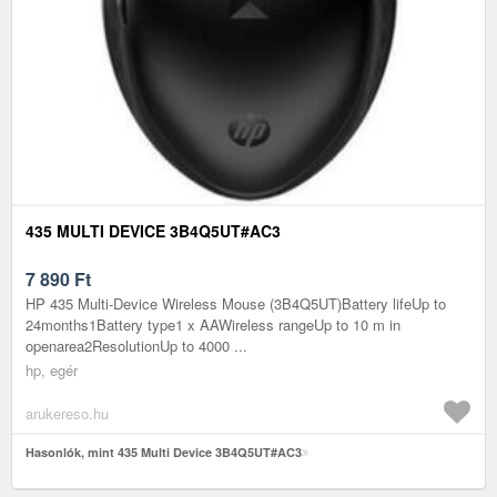
435 MULTI DEVICE 3B4Q5UT#AC3
7 890
Ft
HP 435 Multi-Device Wireless Mouse (3B4Q5UT)Battery lifeUp to
24months1Battery type1 x AAWireless rangeUp to 10 m in
openarea2ResolutionUp to 4000 ...
hp, egér
arukereso.hu
Hasonlók, mint 435 Multi Device 3B4Q5UT#AC3