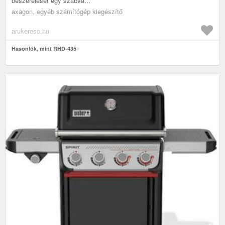
beszerelését egy szabvá...
axagon, egyéb számítógép kiegészítő
arukereso.hu
Hasonlók, mint RHD-435