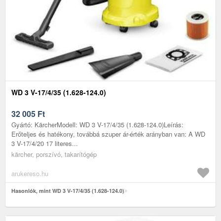
WD 3 V-17/4/35 (1.628-124.0)
32 005
Ft
Gyártó: KärcherModell: WD 3 V-17/4/35 (1.628-124.0)Leírás:
Erőteljes és hatékony, továbbá szuper ár-érték arányban van: A WD
3 V-17/4/20 17 literes...
kärcher, porszívó, takarítógép
arukereso.hu
Hasonlók, mint WD 3 V-17/4/35 (1.628-124.0)