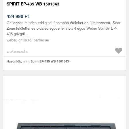
SPIRIT EP-435 WB 1501343
424 990
Ft
Grillezzen minden eddiginél finomabb ételeket az újratervezett, Sear
Zone felülettel és oldalsó égővel ellátott 4 égős Weber Spirit® EP-
435 gázgril...
weber, grillsütő, barbecue
arukereso.hu
Hasonlók, mint Spirit EP-435 WB 1501343