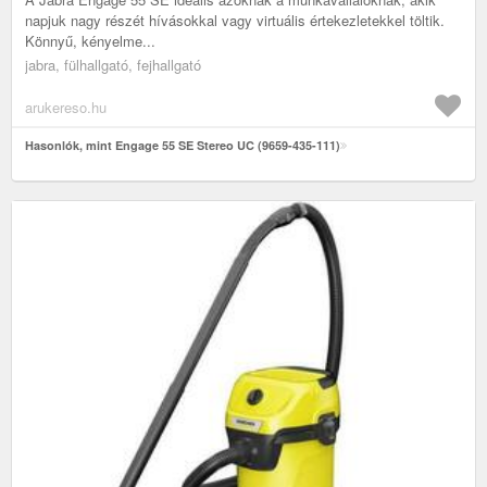
napjuk nagy részét hívásokkal vagy virtuális értekezletekkel töltik.
Könnyű, kényelme...
jabra, fülhallgató, fejhallgató
arukereso.hu
Hasonlók, mint Engage 55 SE Stereo UC (9659-435-111)