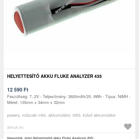
HELYETTESÍTŐ AKKU FLUKE ANALYZER 435
12 590
Ft
Feszültség: 7, 2V - Teljesítmény: 3600mAh/25, 9Wh - Típus: NiMH -
Méret: 135mm x 34mm x 32mm
powery, műszaki cikk, akkumulátor, töltő, külső akkumulátor
akkuk.hu
Hasonlók, mint Helyettesítő akku Fluke Analyzer 435