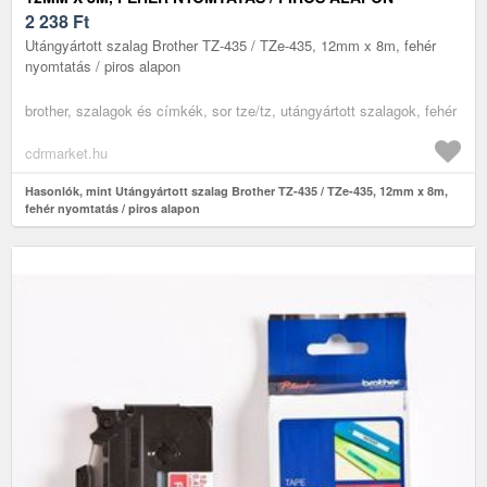
2 238
Ft
Utángyártott szalag Brother TZ-435 / TZe-435, 12mm x 8m, fehér
nyomtatás / piros alapon
brother, szalagok és címkék, sor tze/tz, utángyártott szalagok, fehér
cdrmarket.hu
Hasonlók, mint Utángyártott szalag Brother TZ-435 / TZe-435, 12mm x 8m,
fehér nyomtatás / piros alapon