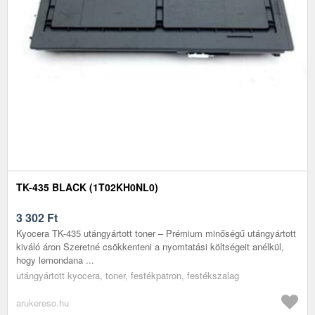
TK-435 BLACK (1T02KH0NL0)
3 302
Ft
Kyocera TK-435 utángyártott toner – Prémium minőségű utángyártott
kiváló áron Szeretné csökkenteni a nyomtatási költségeit anélkül,
hogy lemondana ...
utángyártott kyocera, toner, festékpatron, festékszalag
arukereso.hu