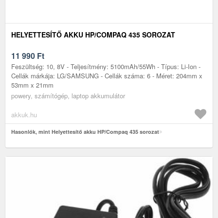
HELYETTESÍTŐ AKKU HP/COMPAQ 435 SOROZAT
11 990
Ft
Feszültség: 10, 8V - Teljesítmény: 5100mAh/55Wh - Típus: Li-Ion -
Cellák márkája: LG/SAMSUNG - Cellák száma: 6 - Méret: 204mm x
53mm x 21mm
powery, számítógép, laptop akkumulátor
akkuk.hu
Hasonlók, mint Helyettesítő akku HP/Compaq 435 sorozat