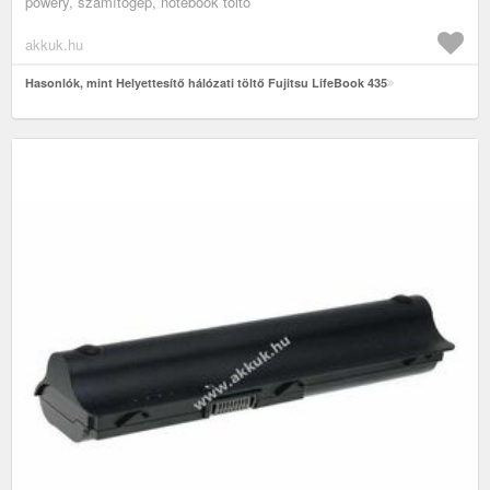
powery, számítógép, notebook töltő
akkuk.hu
Hasonlók, mint Helyettesítő hálózati töltő Fujitsu LifeBook 435