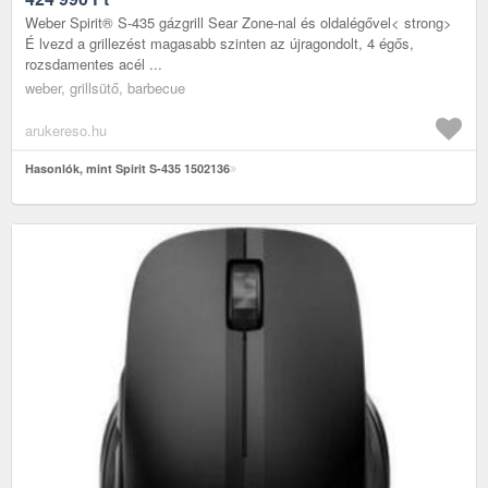
Weber Spirit® S-435 gázgrill Sear Zone-nal és oldalégővel< strong>
É lvezd a grillezést magasabb szinten az újragondolt, 4 égős,
rozsdamentes acél ...
weber, grillsütő, barbecue
arukereso.hu
Hasonlók, mint Spirit S-435 1502136