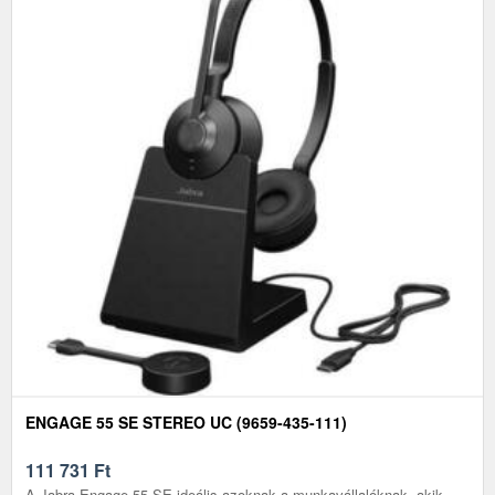
ENGAGE 55 SE STEREO UC (9659-435-111)
111 731
Ft
A Jabra Engage 55 SE ideális azoknak a munkavállalóknak, akik