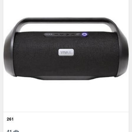
261
41 db