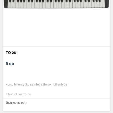
TO 261
5 db
korg, billentyűk, szintetizátorok, billentyűs
ElektroElektro.hu
Összes TO 261