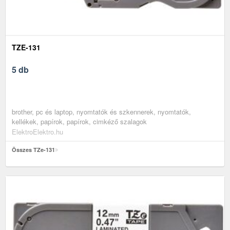
TZE-131
5 db
brother, pc és laptop, nyomtatók és szkennerek, nyomtatók,
kellékek, papírok, papírok, cimkéző szalagok
ElektroElektro.hu
Összes TZe-131