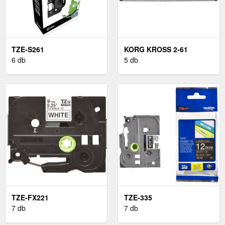
TZE-S261
KORG KROSS 2-61
6 db
5 db
TZE-FX221
TZE-335
7 db
7 db