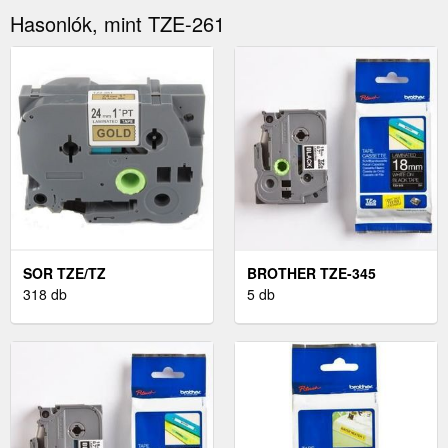
Hasonlók, mint TZE-261
SOR TZE/TZ
BROTHER TZE-345
318 db
5 db