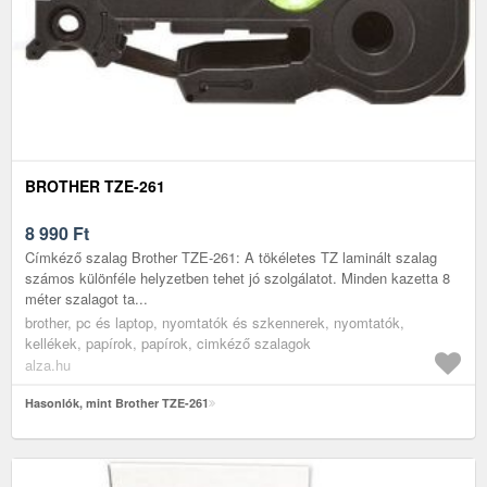
BROTHER TZE-261
8 990
Ft
Címkéző szalag Brother TZE-261: A tökéletes TZ laminált szalag
számos különféle helyzetben tehet jó szolgálatot. Minden kazetta 8
méter szalagot ta...
brother, pc és laptop, nyomtatók és szkennerek, nyomtatók,
kellékek, papírok, papírok, cimkéző szalagok
alza.hu
Hasonlók, mint Brother TZE-261