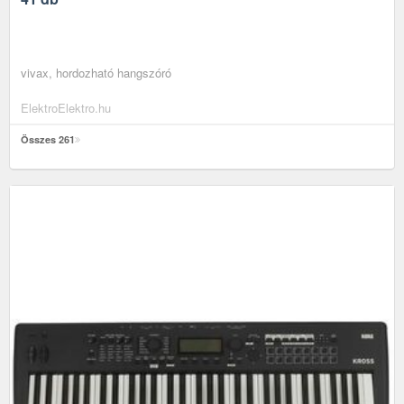
vivax, hordozható hangszóró
ElektroElektro.hu
Összes 261