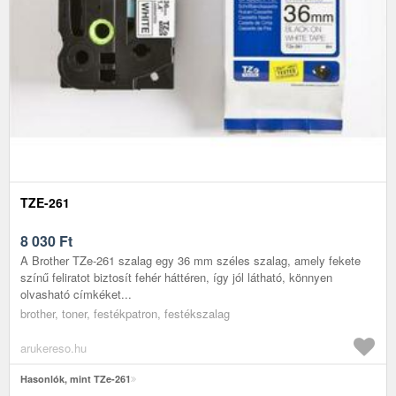
TZE-261
8 030
Ft
A Brother TZe-261 szalag egy 36 mm széles szalag, amely fekete
színű feliratot biztosít fehér háttéren, így jól látható, könnyen
olvasható címkéket...
brother, toner, festékpatron, festékszalag
arukereso.hu
Hasonlók, mint TZe-261