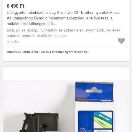
6 490
Ft
Utángyártott cimkéző szalag Alza TZe-261 Brother nyomtatókhoz:
Az utángyártott Dymo címkenyomtató-szalag lehetővé teszi a
működtetési költségek csö...
alza, pc és laptop, nyomtatók és szkennerek, nyomtatók, kellékek,
papírok, papírok, cimkéző szalagok
alza.hu
Hasonlók, mint Alza TZe-261 Brother nyomtatókhoz