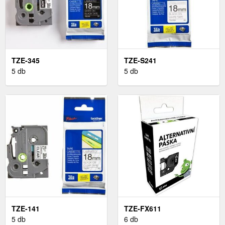
TZE-345
TZE-S241
5 db
5 db
TZE-141
TZE-FX611
5 db
6 db