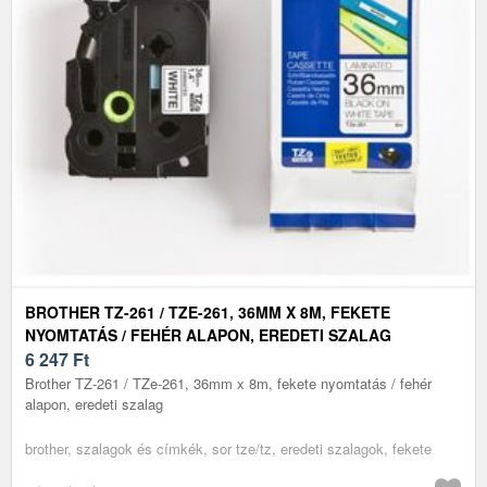
BROTHER TZ-261 / TZE-261, 36MM X 8M, FEKETE
NYOMTATÁS / FEHÉR ALAPON, EREDETI SZALAG
6 247
Ft
Brother TZ-261 / TZe-261, 36mm x 8m, fekete nyomtatás / fehér
alapon, eredeti szalag
brother, szalagok és címkék, sor tze/tz, eredeti szalagok, fekete