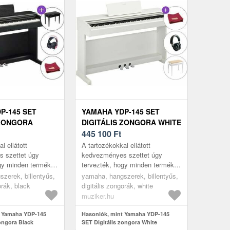
P-145 SET
YAMAHA YDP-145 SET
 ZONGORA
DIGITÁLIS ZONGORA WHITE
445 100
Ft
l ellátott
A tartozékokkal ellátott
 szettet úgy
kedvezményes szettet úgy
gy minden termék
tervezték, hogy minden termék
móniát alkosson
tökéletes harmóniát alkosson
zerek, billentyűs,
yamaha, hangszerek, billentyűs,
 szett
egymással. A szett
orák, black
digitális zongorák, white
al pén...
megvásárlásával pén...
muziker.hu
t Yamaha YDP-145
Hasonlók, mint Yamaha YDP-145
zongora Black
SET Digitális zongora White