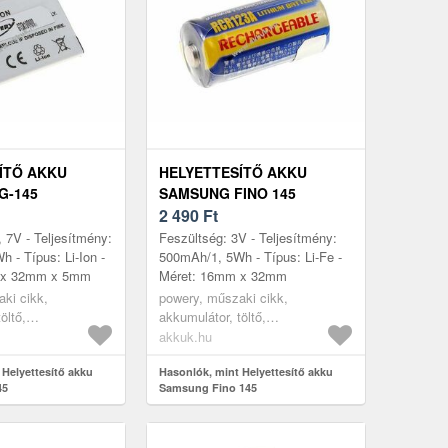
ÍTŐ AKKU
HELYETTESÍTŐ AKKU
G-145
SAMSUNG FINO 145
2 490
Ft
, 7V - Teljesítmény:
Feszültség: 3V - Teljesítmény:
 - Típus: Li-Ion -
500mAh/1, 5Wh - Típus: Li-Fe -
 x 32mm x 5mm
Méret: 16mm x 32mm
ki cikk,
powery, műszaki cikk,
öltő,
akkumulátor, töltő,
ra akkumulátor
digitáliskamera akkumulátor
akkuk.hu
 Helyettesítő akku
Hasonlók, mint Helyettesítő akku
45
Samsung Fino 145