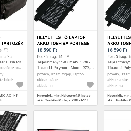
5
HELYETTESÍTŐ LAPTOP
HELYETTES
I TARTOZÉK
AKKU TOSHIBA PORTEGE
AKKU TOSH
0 Ft
X30L-J-145
18 590
Ft
X30W-J-145
18 590
Ft
matizált
Feszültség: 15, 4V -
Feszültség: 1
ítás: Puha tok
Teljesítmény: 3400mAh/53Wh -
Teljesítmény
ndezésekhez,
Típus: Li-Polymer - Méret: 272,
Típus: Li-Pol
 A tok egy fő
5mm x 106mm x 5mm
285mm x 93,
ny,
powery, számítógép, laptop
powery, számí
 oldalzse...
öz tokok
akkumulátor
akkumulátor
akkuk.hu
akkuk.hu
 ASC-AC-145
Hasonlók, mint Helyettesítő laptop
Hasonlók, mint 
ék
akku Toshiba Portege X30L-J-145
akku Toshiba P