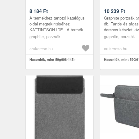
8 184
Ft
10 239
Ft
A termékhez tartozó katalógus
Graphite porzsák 5
oldal megtekintéséhez
db. Tartós és tága
KATTINTSON IDE . A termék
darabos készlet ki
adatai a grupatopex. com oldalon
mikroszálas anyagb
graphite, porzsák
graphite, porzsák
IDE KATTINTVA érhető el.
zsákok tartósak és 
Microfiber ...
arukereso.hu
arukereso.hu
Hasonlók, mint 59g608-145
Hasonlók, mint 59G6