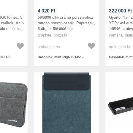
4 320
Ft
322 000
Ft
9G610-hez, 5
59G606 cikkszámú porszívóhoz
Gyártó: Yama
s zsákok. Az 5
tartozó porszívózsák. Papírzsák,
YDP-145Leír
váló minőségű
5 db, az 59G606-hoz
145RA szabv
ól készült. A
digitális zong
graphite, porzsák
yamaha, digit
...
billentyűvel r
Yamah...
arukereso.hu
arukereso.hu
10-145
Hasonlók, mint 59g606-145/5
Hasonlók, mint