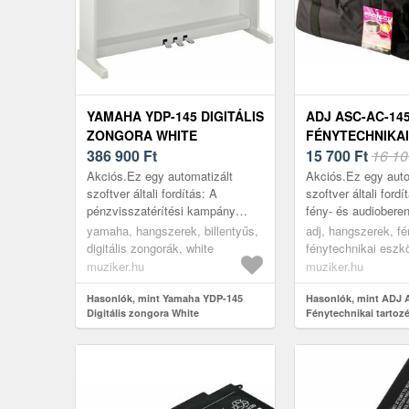
YAMAHA YDP-145 DIGITÁLIS
ADJ ASC-AC-14
ZONGORA WHITE
FÉNYTECHNIKA
386 900
Ft
15 700
Ft
16 10
Akciós.Ez egy automatizált
Akciós.Ez egy auto
szoftver általi fordítás: A
szoftver általi ford
pénzvisszatérítési kampány
fény- és audiobere
csak Szlovákiában,
utazótáska formájú.
yamaha, hangszerek, billentyűs,
adj, hangszerek, fé
Csehországban,
cipzáras zsebbel és
digitális zongorák, white
fénytechnikai eszk
Lengyelországban,
muziker.hu
muziker.hu
Németországban, Belg...
Hasonlók, mint Yamaha YDP-145
Hasonlók, mint ADJ
Digitális zongora White
Fénytechnikai tartoz