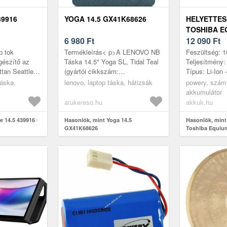
39916
YOGA 14.5 GX41K68626
HELYETTES
TOSHIBA E
6 980
Ft
12 090
Ft
 tok
Termékleírás< p>A LENOVO NB
Feszültség: 1
gészítő az
Táska 14.5" Yoga SL, Tidal Teal
Teljesítmény
tan Seattle a
(gyártói cikkszám:
Típus: Li-Ion 
top
GX41K68626A) egy praktikus és
LG/SAMSUNG 
táska,
lenovo, laptop táska, hátizsák
powery, számí
akt
stílusos megoldás a Lenovo
- Méret: 20
akkumulátor
ön...
Yoga laptop...
arukereso.hu
akkuk.hu
e 14.5 439916
Hasonlók, mint Yoga 14.5
Hasonlók, mint
GX41K68626
Toshiba Equiu