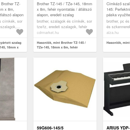
TLÁTSZÓ
ALAPON, EREDETI SZALAG
 Brother TZ-
Brother TZ-145 / TZe-145, 18mm
Címkéző szal
mm x 8m,
x 8m, fehér nyomtatás / átlátszó
145: Perfektn
tlátszó alapon
alapon, eredeti szalag
páska využit
různých přílež
s címkék, sor
brother, szalagok és címkék, sor
brother, pc é
méter szalagot
t szalagok,
tze/tz, eredeti szalagok, fehér
és szkennere
kellékek, papí
cdrmarket.hu
alza.hu
cimkéző szal
yártott szalag
Hasonlók, mint Brother TZ-145 /
Hasonlók, mint
-145, 18mm x
TZe-145, 18mm x 8m, fehér
 átlátszó
nyomtatás / átlátszó alapon, eredeti
szalag
59G606-145/5
ARIUS YDP-