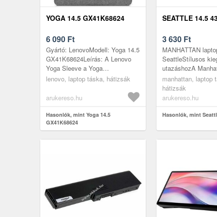
YOGA 14.5 GX41K68624
SEATTLE 14.5 4
6 090
Ft
3 630
Ft
Gyártó: LenovoModell: Yoga 14.5
MANHATTAN laptop
GX41K68624Leírás: A Lenovo
SeattleStílusos kie
Yoga Sleeve a Yoga
utazáshozA Manhat
rendszerekhez készült
tökéletes társ a lap
lenovo, laptop táska, hátizsák
manhattan, laptop 
tokkészlet, amely két színben és
utazásához. Komp
hátizsák
méretben kapha...
kialakításának kösz
arukereso.hu
arukereso.hu
Hasonlók, mint Yoga 14.5
Hasonlók, mint Seattl
GX41K68624