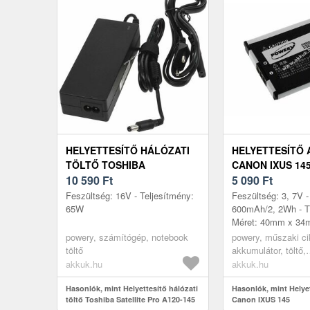
HELYETTESÍTŐ HÁLÓZATI
HELYETTESÍTŐ
TÖLTŐ TOSHIBA
CANON IXUS 14
SATELLITE PRO A120-145
10 590
Ft
5 090
Ft
Feszültség: 16V - Teljesítmény:
Feszültség: 3, 7V -
65W
600mAh/2, 2Wh - Tí
Méret: 40mm x 3
powery, számítógép, notebook
powery, műszaki ci
töltő
akkumulátor, töltő,
digitáliskamera ak
akkuk.hu
akkuk.hu
Hasonlók, mint Helyettesítő hálózati
Hasonlók, mint Helye
töltő Toshiba Satellite Pro A120-145
Canon IXUS 145