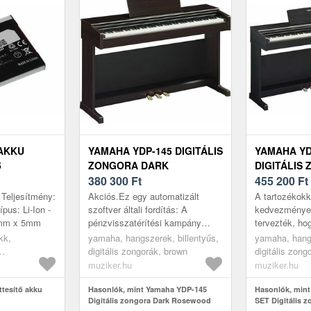
 AKKU
YAMAHA YDP-145 DIGITÁLIS
YAMAHA YD
5
ZONGORA DARK
DIGITÁLIS
ROSEWOOD
380 300
Ft
BLACK
455 200
Ft
 Teljesítmény:
Akciós.Ez egy automatizált
A tartozékokka
pus: Li-Ion -
szoftver általi fordítás: A
kedvezményes
4mm x 5mm
pénzvisszatérítési kampány
tervezték, ho
csak Szlovákiában,
tökéletes har
kk,
yamaha, hangszerek, billentyűs,
yamaha, hangs
Csehországban,
egymással. A
digitális zongorák, brown
digitális zong
Lengyelországban,
megvásárlásáv
kumulátor
muziker.hu
muziker.hu
Németországban, Belg...
ttesítő akku
Hasonlók, mint Yamaha YDP-145
Hasonlók, min
Digitális zongora Dark Rosewood
SET Digitális 