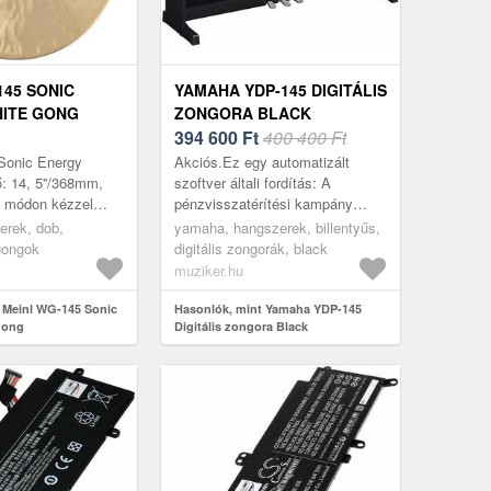
145 SONIC
YAMAHA YDP-145 DIGITÁLIS
ITE GONG
ZONGORA BLACK
394 600
Ft
400 400 Ft
 Sonic Energy
Akciós.Ez egy automatizált
ő: 14, 5''/368mm,
szoftver általi fordítás: A
 módon kézzel
pénzvisszatérítési kampány
ják speciális bronz
csak Szlovákiában,
erek, dob,
yamaha, hangszerek, billentyűs,
sználásával, kösz...
Csehországban,
gongok
digitális zongorák, black
Lengyelországban,
muziker.hu
Németországban, Belg...
 Meinl WG-145 Sonic
Hasonlók, mint Yamaha YDP-145
Gong
Digitális zongora Black