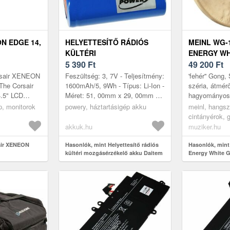
N EDGE 14,
HELYETTESÍTŐ RÁDIÓS
MEINL WG-
KÜLTÉRI
ENERGY WH
MOZGÁSÉRZÉKELŐ AKKU
5 390
Ft
49 200
Ft
DAITEM 145-21X
rsair XENEON
Feszültség: 3, 7V - Teljesítmény:
'fehér'' Gong,
The Corsair
1600mAh/5, 9Wh - Típus: Li-Ion -
széria, átmér
5" LCD
Méret: 51, 00mm x 29, 00mm x
hagyományos
innovative
14, 50mm
Kínában gyárt
op, monitorok
powery, háztartásigép akku
meinl, hangsz
ing your
ötvözet felha
cintányérok, 
akkuk.hu
muziker.hu
air XENEON
Hasonlók, mint Helyettesítő rádiós
Hasonlók, mint
kültéri mozgásérzékelő akku Daitem
Energy White 
145-21X