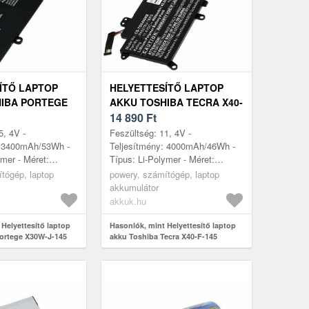
ÍTŐ LAPTOP
HELYETTESÍTŐ LAPTOP
IBA PORTEGE
AKKU TOSHIBA TECRA X40-
F-145
14 890
Ft
5, 4V -
Feszültség: 11, 4V -
: 3400mAh/53Wh -
Teljesítmény: 4000mAh/46Wh -
ymer - Méret:
Típus: Li-Polymer - Méret:
 5mm x 5mm
300mm x 106mm x 6mm
tógép, laptop
powery, számítógép, laptop
akkumulátor
akkuk.hu
Helyettesítő laptop
Hasonlók, mint Helyettesítő laptop
ortege X30W-J-145
akku Toshiba Tecra X40-F-145