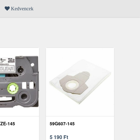
Kedvencek
ZE-145
59G607-145
5 190
Ft