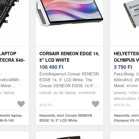
LAPTOP
CORSAIR XENEON EDGE 14,
HELYETTES
TECRA X40-
5" LCD WHITE
OLYMPUS V
106 490
Ft
3 790
Ft
-
Érintőképernyő Corsair XENEON
Feszültség: 3
0mAh/46Wh -
EDGE 14, 5" LCD White: The
600mAh/2, 2Wh
 Méret:
Corsair XENEON EDGE 14.5"
Méret: 41mm
x 6mm
White LCD Touchscreen is an
, laptop
corsair, pc és laptop, monitorok
powery, műsza
innovative solution for expanding
akkumulátor, t
yo...
digitáliskame
alza.hu
akkuk.hu
ttesítő laptop
Hasonlók, mint Corsair XENEON
Hasonlók, mint
40-D-145
EDGE 14, 5" LCD White
Olympus VG-1