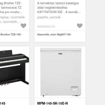
ag Brother TZE-
A termékhez tartozó katalógus
í laminovaná TZ
oldal megtekintéséhez
elná pro mnoho
KATTINTSON IDE . A termék
itostí. Egy patron 8
adatai a grupatopex. com oldalon
s laptop, nyomtatók
graphite, porzsák
, amelyet fel l...
IDE KATTINTVA érhető el.
k, nyomtatók,
Microfiber ...
rok, papírok,
arukereso.hu
agok
 Brother TZE-145
Hasonlók, mint 59g607-145
145
MPM-145-SK-10E-N