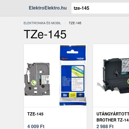
ElektroElektro.hu
ELEKTRONIKA ÉS MOBIL
JELENLEGI:
TZE-145
TZe-145
TZE-145
UTÁNGYÁRTOTT
BROTHER TZ-145
4 009
Ft
18MM X 8M, FE
2 988
Ft