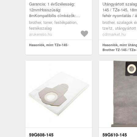
NYOMTATÁS / Á
Garancia: 1 évSzélesség:
Utángyártott szalag
ALAPON
12mmHosszúság:
145 / TZe-145, 18
8mKompatibilis címkézők:
fehér nyomtatás / á
Brother CUBE Plus PT-P710BTH
brother, toner, festékpatron,
brother, szalagok é
Brother PT-10005BTS Brother
festékszalag
tze/tz, utángyártot
PT-1100 Brother PT-1500PC...
fehér
arukereso.hu
cdrmarket.hu
Hasonlók, mint TZe-145
Hasonlók, mint Utáng
Brother TZ-145 / TZe
8m, fehér nyomtatás /
alapon
59G608-145
59G610-145