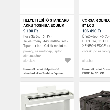
HELYETTESÍTŐ STANDARD
CORSAIR XENEO
AKKU TOSHIBA EQUIUM
5" LCD
U400-145
9 190
Ft
106 490
Ft
Feszültség: 10, 8V -
Érintőképernyő Co
Teljesítmény: 4400mAh/48Wh -
EDGE 14, 5" LCD: 
Típus: Li-Ion - Cellák márkája:
XENEON EDGE 14.
LG/SAMSUNG - Cellák száma: 6
Touchscreen is an 
powery, számítógép, laptop
corsair, pc és lapt
- Méret: 205mm x 49, 7mm x 20,
solution for expand
akkumulátor
1mm
workspace...
akkuk.hu
alza.hu
Hasonlók, mint Helyettesítő
Hasonlók, mint Cors
standard akku Toshiba Equium
EDGE 14, 5" LCD
U400-145