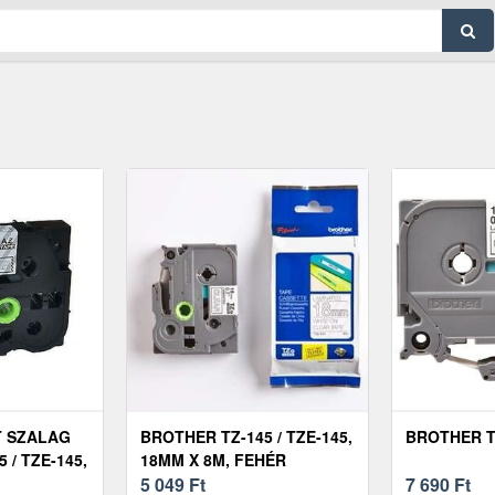
 SZALAG
BROTHER TZ-145 / TZE-145,
BROTHER T
 / TZE-145,
18MM X 8M, FEHÉR
HÉR
NYOMTATÁS / ÁTLÁTSZÓ
5 049
Ft
7 690
Ft