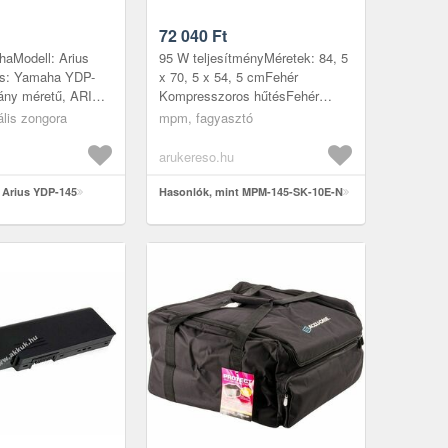
72 040
Ft
haModell: Arius
95 W teljesítményMéretek: 84, 5
ás: Yamaha YDP-
x 70, 5 x 54, 5 cmFehér
ány méretű, ARIUS
Kompresszoros hűtésFehér
ora 88 súlyozott
színűFagyasztási kapacitás: 7
ális zongora
mpm, fagyasztó
endelkezik. A
kg/24 hFagyasztó hőmérséklet:
-18°CF...
arukereso.hu
 Arius YDP-145
Hasonlók, mint MPM-145-SK-10E-N