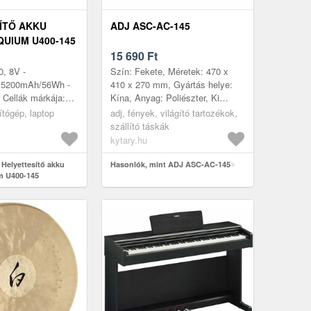
ÍTŐ AKKU
ADJ ASC-AC-145
QUIUM U400-145
15 690
Ft
0, 8V -
Szín: Fekete, Méretek: 470 x
: 5200mAh/56Wh -
410 x 270 mm, Gyártás helye:
- Cellák márkája:
Kína, Anyag: Poliészter, Ki
- Cellák száma: 6
számára alkalmas: Egyetemes,
tógép, laptop
adj, fények, világító tartozékok,
5mm x 50mm x 20mm
Zsebek száma: 1
szállító táskák
kytary.hu
 Helyettesítő akku
Hasonlók, mint ADJ ASC-AC-145
m U400-145