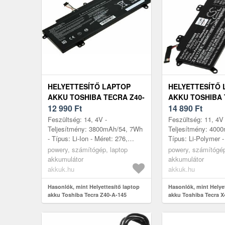
HELYETTESÍTŐ LAPTOP
HELYETTESÍTŐ 
AKKU TOSHIBA TECRA Z40-
AKKU TOSHIBA 
A-145
12 990
Ft
D-145
14 890
Ft
Feszültség: 14, 4V -
Feszültség: 11, 4V 
Teljesítmény: 3800mAh/54, 7Wh
Teljesítmény: 400
- Típus: Li-Ion - Méret: 276,
Típus: Li-Polymer -
70mm x 118, 00mm x 8, 00mm
300mm x 106mm 
powery, számítógép, laptop
powery, számítógép
akkumulátor
akkumulátor
akkuk.hu
akkuk.hu
Hasonlók, mint Helyettesítő laptop
Hasonlók, mint Helye
akku Toshiba Tecra Z40-A-145
akku Toshiba Tecra X