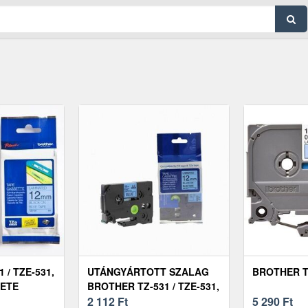
 / TZE-531,
UTÁNGYÁRTOTT SZALAG
BROTHER T
KETE
BROTHER TZ-531 / TZE-531,
ÉK ALAPON,
12MM X 8M, FEKETE
2 112
Ft
5 290
Ft