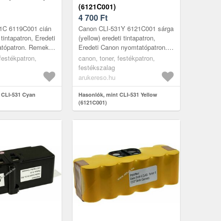
(6121C001)
4 700
Ft
1C 6119C001 cián
Canon CLI-531Y 6121C001 sárga
 tintapatron, Eredeti
(yellow) eredeti tintapatron,
tópatron. Remek
Eredeti Canon nyomtatópatron.
indennapi
Remek választás a mindennapi
festékpatron,
canon, toner, festékpatron,
üzleti
nyomtatáshoz üzleti dokument...
festékszalag
..
arukereso.hu
 CLI-531 Cyan
Hasonlók, mint CLI-531 Yellow
(6121C001)