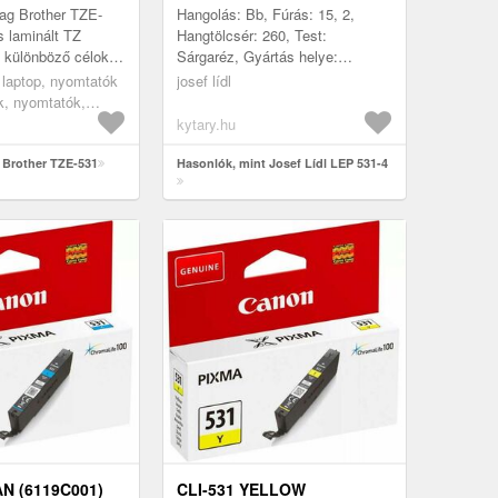
ag Brother TZE-
Hangolás: Bb, Fúrás: 15, 2,
s laminált TZ
Hangtölcsér: 260, Test:
 különböző célokra
Sárgaréz, Gyártás helye:
Minden kazetta 8
Csehország
s laptop, nyomtatók
josef lídl
t tartalmaz,
k, nyomtatók,
rok, papírok,
kytary.hu
agok
 Brother TZE-531
Hasonlók, mint Josef Lídl LEP 531-4
AN (6119C001)
CLI-531 YELLOW