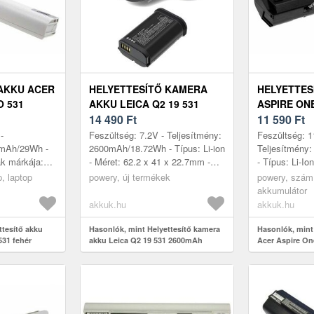
AKKU ACER
HELYETTESÍTŐ KAMERA
HELYETTES
O 531
AKKU LEICA Q2 19 531
ASPIRE ON
2600MAH 18.72WH 7.2V
14 490
Ft
4400MAH F
11 590
Ft
-
Feszültség: 7.2V - Teljesítmény:
Feszültség: 1
0mAh/29Wh -
2600mAh/18.72Wh - Típus: Li-ion
Teljesítmény
ák márkája:
- Méret: 62.2 x 41 x 22.7mm -
- Típus: Li-Io
lák száma: 3
kompatibilis modellek: Leica Q2,
LG/SAMSUNG 
, laptop
powery, új termékek
powery, számí
 29mm x 22mm
Leica Q3, Leica SL2...
- Méret: 20
akkumulátor
akkuk.hu
akkuk.hu
ttesítő akku
Hasonlók, mint Helyettesítő kamera
Hasonlók, mint
531 fehér
akku Leica Q2 19 531 2600mAh
Acer Aspire O
18.72Wh 7.2V
fekete