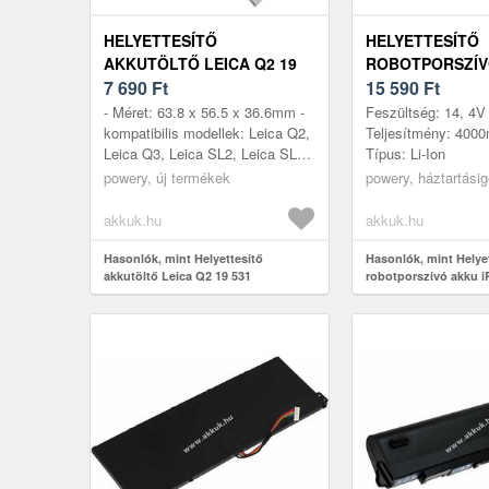
HELYETTESÍTŐ
HELYETTESÍTŐ
AKKUTÖLTŐ LEICA Q2 19
ROBOTPORSZÍV
531
7 690
Ft
IROBOT ROOMB
15 590
Ft
- Méret: 63.8 x 56.5 x 36.6mm -
Feszültség: 14, 4V 
kompatibilis modellek: Leica Q2,
Teljesítmény: 400
Leica Q3, Leica SL2, Leica SL2S
Típus: Li-Ion
- kompatibilis típusok: Leica 19
powery, új termékek
powery, háztartási
531, Leica BP-SCL...
akkuk.hu
akkuk.hu
Hasonlók, mint Helyettesítő
Hasonlók, mint Helye
akkutöltő Leica Q2 19 531
robotporszívó akku 
531