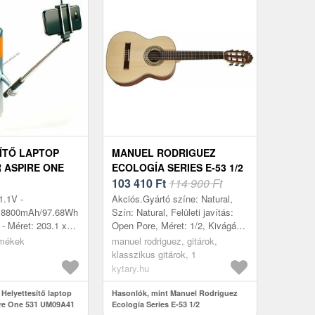
ÍTŐ LAPTOP
MANUEL RODRIGUEZ
 ASPIRE ONE
ECOLOGÍA SERIES E-53 1/2
41 8800MAH
103 410
Ft
114 900 Ft
.1V
1.1V -
Akciós.Gyártó színe: Natural,
: 8800mAh/97.68Wh
Szín: Natural, Felületi javítás:
n - Méret: 203.1 x
Open Pore, Méret: 1/2, Kivágás:
mm - kompatibilis
Nem, Korpusz: Félmasszív, Első
rmékek
manuel rodriguez, gitárok,
r Aspire One 531,
lap: Lucfenyő-masszív, Hátsó...
klasszikus gitárok, 1
kytary.hu
Helyettesítő laptop
Hasonlók, mint Manuel Rodriguez
ire One 531 UM09A41
Ecología Series E-53 1/2