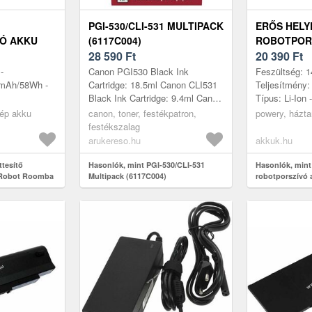
PGI-530/CLI-531 MULTIPACK
ERŐS HELY
Ó AKKU
(6117C004)
ROBOTPOR
A 531
28 590
Ft
IROBOT RO
20 390
Ft
-
Canon PGI530 Black Ink
Feszültség: 1
0mAh/58Wh -
Cartridge: 18.5ml Canon CLI531
Teljesítmény
Black Ink Cartridge: 9.4ml Canon
Típus: Li-Ion
CLI531 Cyan Ink Cartridge: 8.2ml
53mm x 47m
gép akku
canon, toner, festékpatron,
powery, házta
Canon CLI531 Magenta Ink Ca...
festékszalag
arukereso.hu
akkuk.hu
ttesítő
Hasonlók, mint PGI-530/CLI-531
Hasonlók, mint 
iRobot Roomba
Multipack (6117C004)
robotporszívó
531