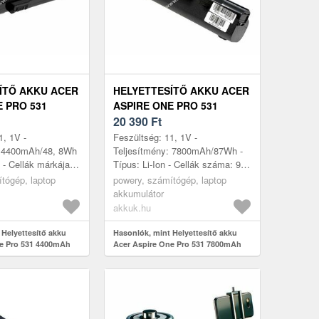
ÍTŐ AKKU ACER
HELYETTESÍTŐ AKKU ACER
E PRO 531
ASPIRE ONE PRO 531
EKETE
7800MAH FEKETE
20 390
Ft
1, 1V -
Feszültség: 11, 1V -
: 4400mAh/48, 8Wh
Teljesítmény: 7800mAh/87Wh -
n - Cellák márkája:
Típus: Li-Ion - Cellák száma: 9 -
- Cellák száma: 6
Méret: 202mm x 49mm x 47mm
tógép, laptop
powery, számítógép, laptop
3mm x 50mm x 31mm
akkumulátor
akkuk.hu
 Helyettesítő akku
Hasonlók, mint Helyettesítő akku
ne Pro 531 4400mAh
Acer Aspire One Pro 531 7800mAh
fekete