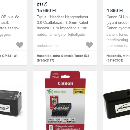
2117)
15 690
Ft
4 890
Ft
 OP 531 W:
Típus : Headset Hangrendszer :
Canon CLI-53
tosít,
2.0 Csatlakozó : 3.5mm Kábel
(cyan) eredeti
atos szagok
hossza : 1 m Impedancia : 32
Canon nyomta
aláépíthető
Ohm Frekvencia átvitel : 20Hz-
választás a m
agygép,
natec, fülhallgató, fejhallgató
canon, toner, 
 a közismert
20kHz Mikrofon : Igen Wirele...
nyomtatáshoz 
festékszalag
dokumentumo.
arukereso.hu
arukereso.hu
A OP 531 W
Hasonlók, mint Genesis Toron 531
Hasonlók, mint
(NSG-2117)
(6119C001)