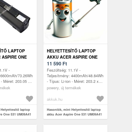
ÍTŐ LAPTOP
HELYETTESÍTŐ LAPTOP
 ASPIRE ONE
AKKU ACER ASPIRE ONE
41 6600MAH
531 UM09A41 4400MAH
11 590
Ft
.1V
48.84WH 11.1V
1.1V -
Feszültség: 11.1V -
: 6600mAh/73.26Wh
Teljesítmény: 4400mAh/48.84Wh
n - Méret: 203.05 x
- Típus: Li-ion - Méret: 203.2 x
m - kompatibilis
50.7 x 26.9mm - kompatibilis
rmékek
powery, új termékek
r Aspire One 531,
modellek: Acer Aspire One 531,
Acer...
akkuk.hu
Helyettesítő laptop
Hasonlók, mint Helyettesítő laptop
ire One 531 UM09A41
akku Acer Aspire One 531 UM09A41
Wh 11.1V
4400mAh 48.84Wh 11.1V