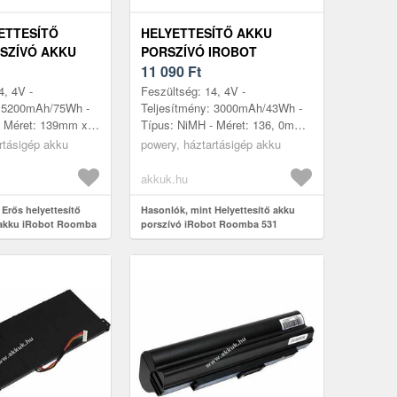
ETTESÍTŐ
HELYETTESÍTŐ AKKU
SZÍVÓ AKKU
PORSZÍVÓ IROBOT
OMBA 531
ROOMBA 531 (3000MAH )
11 090
Ft
4, 4V -
Feszültség: 14, 4V -
: 5200mAh/75Wh -
Teljesítmény: 3000mAh/43Wh -
 - Méret: 139mm x
Típus: NiMH - Méret: 136, 0mm
m
x 46, 0mm x 45, 0mm
rtásigép akku
powery, háztartásigép akku
akkuk.hu
Erős helyettesítő
Hasonlók, mint Helyettesítő akku
 akku iRobot Roomba
porszívó iRobot Roomba 531
(3000mAh )