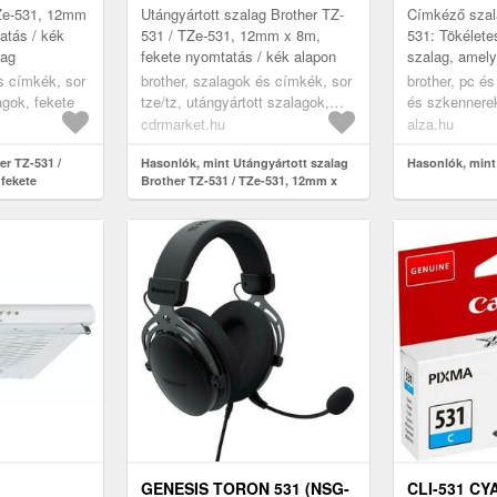
AG
NYOMTATÁS / KÉK ALAPON
TZe-531, 12mm
Utángyártott szalag Brother TZ-
Címkéző szal
atás / kék
531 / TZe-531, 12mm x 8m,
531: Tökélete
lag
fekete nyomtatás / kék alapon
szalag, amely
használható. 
s címkék, sor
brother, szalagok és címkék, sor
brother, pc é
méter szalago
agok, fekete
tze/tz, utángyártott szalagok,
és szkennere
amely...
fekete
kellékek, papí
cdrmarket.hu
alza.hu
cimkéző szal
er TZ-531 /
Hasonlók, mint Utángyártott szalag
Hasonlók, mint
fekete
Brother TZ-531 / TZe-531, 12mm x
n, eredeti
8m, fekete nyomtatás / kék alapon
GENESIS TORON 531 (NSG-
CLI-531 CY