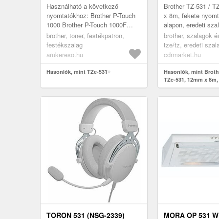
EREDETI SZAL
Használható a következő
Brother TZ-531 / 
nyomtatókhoz: Brother P-Touch
x 8m, fekete nyomt
1000 Brother P-Touch 1000F
alapon, eredeti sza
Brother P-Touch 1000S Brother
brother, toner, festékpatron,
brother, szalagok é
P-Touch 1000TCM Brother P-
festékszalag
tze/tz, eredeti szal
Touch 1000...
arukereso.hu
cdrmarket.hu
Hasonlók, mint TZe-531
Hasonlók, mint Broth
TZe-531, 12mm x 8m, 
nyomtatás / kék alapo
szalag
TORON 531 (NSG-2339)
MORA OP 531 W