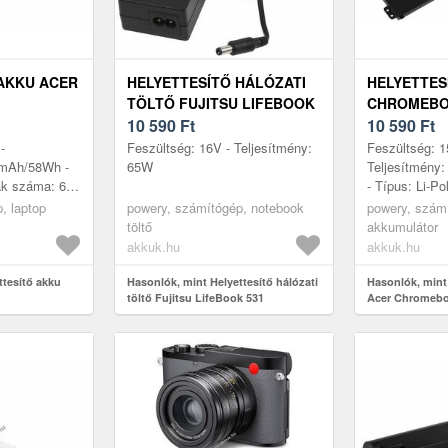
AKKU ACER
HELYETTESÍTŐ HÁLÓZATI
HELYETTES
TÖLTŐ FUJITSU LIFEBOOK
CHROMEBOO
531
10 590
Ft
10 590
Ft
-
Feszültség: 16V - Teljesítmény:
Feszültség: 1
0mAh/58Wh -
65W
Teljesítmény
lák száma: 6 -
- Típus: Li-Po
x 47, 60mm x
7mm x 88, 3
, laptop
powery, számítógép, notebook
powery, számí
töltő
akkumulátor
akkuk.hu
akkuk.hu
ttesítő akku
Hasonlók, mint Helyettesítő hálózati
Hasonlók, mint
töltő Fujitsu LifeBook 531
Acer Chromebo