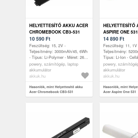
HELYETTESÍTŐ AKKU ACER
HELYETTESÍTŐ 
CHROMEBOOK CB3-531
ASPIRE ONE 531
10 590
Ft
14 890
Ft
Feszültség: 15, 2V -
Feszültség: 11, 1V 
Teljesítmény: 3000mAh/45, 6Wh
Teljesítmény: 520
- Típus: Li-Polymer - Méret: 260,
Típus: Li-Ion - Cel
7mm x 88, 3mm x 5, 3mm
Méret: 203, 00mm 
powery, számítógép, laptop
powery, számítógép
25, 50mm
akkumulátor
akkumulátor
akkuk.hu
akkuk.hu
Hasonlók, mint Helyettesítő akku
Hasonlók, mint Helye
Acer Chromebook CB3-531
Acer Aspire One 531