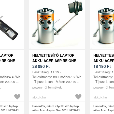
LAPTOP
HELYETTESÍTŐ LAPTOP
HELYETTES
IRE ONE
AKKU ACER ASPIRE ONE
AKKU ACER
200MAH
531 UM09A41 8800MAH
28 090
Ft
531 UM09A
18 190
Ft
97.68WH 11.1V
97.68WH 11
-
Feszültség: 11.1V -
Feszültség: 1
0mAh/24.42Wh
Teljesítmény: 8800mAh/97.68Wh
Teljesítmény
ret: 203.09 x
- Típus: Li-ion - Méret: 202.79 x
- Típus: Li-io
kompatibilis
54.71 x 46.35mm - kompatibilis
46.75 x 44.75
k
powery, új termékek
powery, új te
ire One 531,
modellek: Acer Aspire One 531,
modellek: Ace
A...
Ac...
akkuk.hu
akkuk.hu
ttesítő laptop
Hasonlók, mint Helyettesítő laptop
Hasonlók, mint 
e 531 UM09A41
akku Acer Aspire One 531 UM09A41
akku Acer Asp