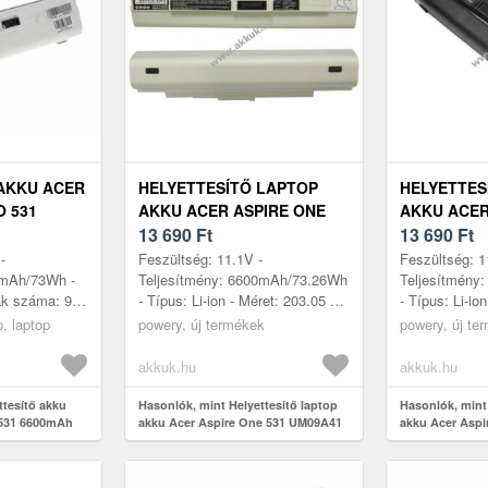
AKKU ACER
HELYETTESÍTŐ LAPTOP
HELYETTES
O 531
AKKU ACER ASPIRE ONE
AKKU ACER
R
531 UM09A41 6600MAH
13 690
Ft
531 UM09A
13 690
Ft
73.26WH 11.1V
73.26WH 11
-
Feszültség: 11.1V -
Feszültség: 1
0mAh/73Wh -
Teljesítmény: 6600mAh/73.26Wh
Teljesítmény
lák száma: 9 -
- Típus: Li-ion - Méret: 203.05 x
- Típus: Li-io
49mm x 47mm
49.67 x 47.14mm - kompatibilis
54.49 x 43.1m
, laptop
powery, új termékek
powery, új te
modellek: Acer Aspire One 531,
modellek: Ace
A...
Ac...
akkuk.hu
akkuk.hu
ttesítő akku
Hasonlók, mint Helyettesítő laptop
Hasonlók, mint 
 531 6600mAh
akku Acer Aspire One 531 UM09A41
akku Acer Asp
6600mAh 73.26Wh 11.1V
6600mAh 73.26