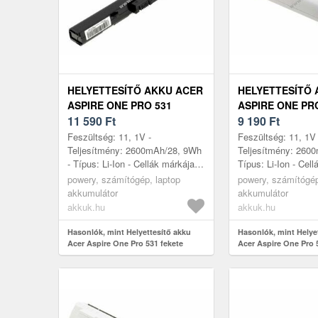
HELYETTESÍTŐ AKKU ACER
HELYETTESÍTŐ 
ASPIRE ONE PRO 531
ASPIRE ONE PR
FEKETE
11 590
Ft
FEHÉR
9 190
Ft
Feszültség: 11, 1V -
Feszültség: 11, 1V 
Teljesítmény: 2600mAh/28, 9Wh
Teljesítmény: 260
- Típus: Li-Ion - Cellák márkája:
Típus: Li-Ion - Cell
LG/SAMSUNG - Cellák száma: 3
LG/SAMSUNG - Cel
powery, számítógép, laptop
powery, számítógép
- Méret: 202mm x 29mm x 22mm
- Méret: 202mm x
akkumulátor
akkumulátor
akkuk.hu
akkuk.hu
Hasonlók, mint Helyettesítő akku
Hasonlók, mint Helye
Acer Aspire One Pro 531 fekete
Acer Aspire One Pro 