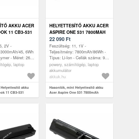
ÍTŐ AKKU ACER
HELYETTESÍTŐ AKKU ACER
K 11 CB3-531
ASPIRE ONE 531 7800MAH
22 090
Ft
5, 2V -
Feszültség: 11, 1V -
: 3000mAh/45, 6Wh
Teljesítmény: 7800mAh/86Wh -
lymer - Méret: 260,
Típus: Li-Ion - Cellák száma: 9 -
mm x 5, 3mm
Méret: 203, 03mm x 55, 42mm x
tógép, laptop
powery, számítógép, laptop
49, 95mm
akkumulátor
akkuk.hu
 Helyettesítő akku
Hasonlók, mint Helyettesítő akku
ok 11 CB3-531
Acer Aspire One 531 7800mAh