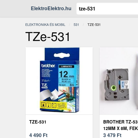
ElektroElektro.hu
ELEKTRONIKA ÉS MOBIL
531
JELENLEGI:
TZE-531
TZe-531
TZE-531
BROTHER TZ-531
12MM X 8M, FE
4 490
Ft
NYOMTATÁS / K
3 479
Ft