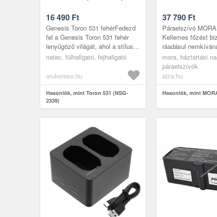
16 490
Ft
37 790
Ft
Genesis Toron 531 fehérFedezd
Páraelszívó MORA
fel a Genesis Toron 531 fehér
Kellemes főzést biz
lenyűgöző világát, ahol a stílus
ráadásul nemkíván
és a funkcionalitás találkozik!Fő
nélkül a nagyszerű 
natec, fülhallgató, fejhallgató
mora, háztartási n
jellemzők: Design: M...
típusú páraelszívó
páraelszívók
MOR...
arukereso.hu
alza.hu
Hasonlók, mint Toron 531 (NSG-
Hasonlók, mint MOR
2339)