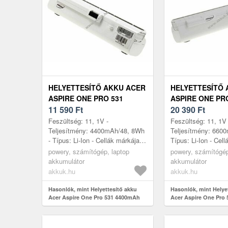
HELYETTESÍTŐ AKKU ACER
HELYETTESÍTŐ 
ASPIRE ONE PRO 531
ASPIRE ONE PR
4400MAH FEHÉR
11 590
Ft
6600MAH FEHÉ
20 390
Ft
Feszültség: 11, 1V -
Feszültség: 11, 1V 
Teljesítmény: 4400mAh/48, 8Wh
Teljesítmény: 660
- Típus: Li-Ion - Cellák márkája:
Típus: Li-Ion - Cel
LG/SAMSUNG - Cellák száma: 6
Méret: 202mm x 
powery, számítógép, laptop
powery, számítógép
- Méret: 203mm x 50mm x 30mm
akkumulátor
akkumulátor
akkuk.hu
akkuk.hu
Hasonlók, mint Helyettesítő akku
Hasonlók, mint Helye
Acer Aspire One Pro 531 4400mAh
Acer Aspire One Pro
fehér
fehér