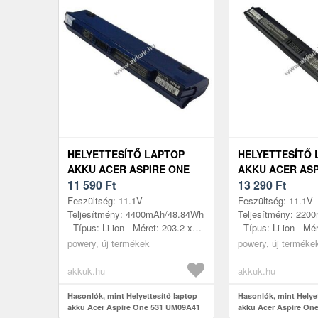
HELYETTESÍTŐ LAPTOP
HELYETTESÍTŐ 
AKKU ACER ASPIRE ONE
AKKU ACER ASP
531 UM09A41
11 590
Ft
531 UM09A41 2
13 290
Ft
4400MAH/48.84WH 11.1V
24.42WH 11.1V
Feszültség: 11.1V -
Feszültség: 11.1V 
Teljesítmény: 4400mAh/48.84Wh
Teljesítmény: 220
- Típus: Li-ion - Méret: 203.2 x
- Típus: Li-ion - Mé
50.7 x 26.9mm - kompatibilis
32.88 x 25.87mm - 
powery, új termékek
powery, új terméke
modellek: Acer Aspire One 531,
modellek: Acer Asp
Acer...
A...
akkuk.hu
akkuk.hu
Hasonlók, mint Helyettesítő laptop
Hasonlók, mint Helye
akku Acer Aspire One 531 UM09A41
akku Acer Aspire On