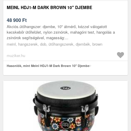
MEINL HDJ1-M DARK BROWN 10" DJEMBE
48 900
Ft
Akciós.ütőhangszer: djembe, 10" átmérő, kézzel válogatott
kecskebőr ütőfelület, nylon zsinórok, mahagóni test, hangolás a
zsinórok segítségével, magasság:...
meinl, hangszerek, dob, ütőhangszerek, djembék, brown
muziker.hu
Hasonlók, mint Meinl HDJ1-M Dark Brown 10" Djembe