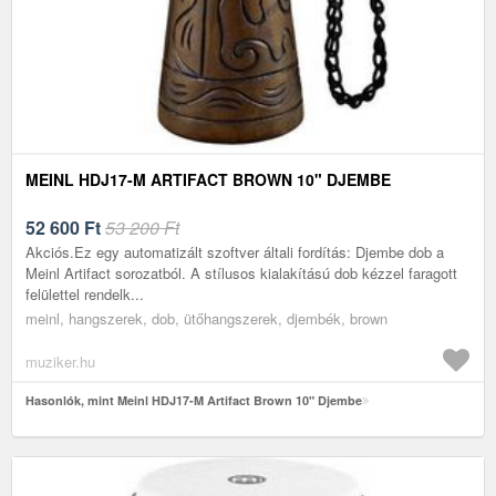
MEINL HDJ17-M ARTIFACT BROWN 10" DJEMBE
52 600
Ft
53 200 Ft
Akciós.Ez egy automatizált szoftver általi fordítás: Djembe dob a
Meinl Artifact sorozatból. A stílusos kialakítású dob kézzel faragott
felülettel rendelk...
meinl, hangszerek, dob, ütőhangszerek, djembék, brown
muziker.hu
Hasonlók, mint Meinl HDJ17-M Artifact Brown 10" Djembe