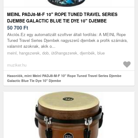
MEINL PADJ8-M-F 10" ROPE TUNED TRAVEL SERIES
DJEMBE GALACTIC BLUE TIE DYE 10" DJEMBE
50 700
Ft
Akciós.Ez egy automatizált szoftver általi fordítás: A MEINL Rope
Tuned Travel Series Djembek nagyszerű djembek a profik számára,
valamint azoknak, akik o...
meinl, hangszerek, dob, ütőhangszerek, djembék, blue
muziker.hu
Hasonlók, mint Meinl PADJ8-M-F 10" Rope Tuned Travel Series Djembe
Galactic Blue Tie Dye 10" Djembe