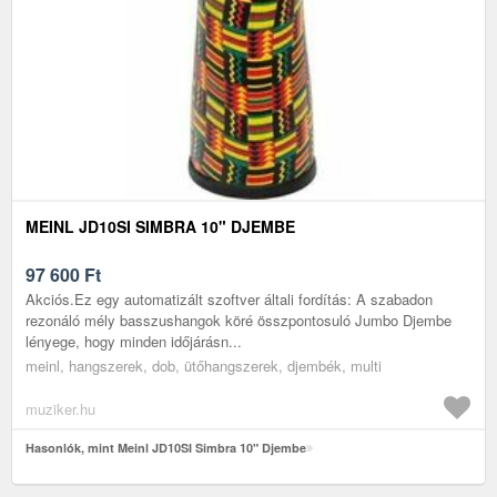
MEINL JD10SI SIMBRA 10" DJEMBE
97 600
Ft
Akciós.Ez egy automatizált szoftver általi fordítás: A szabadon
rezonáló mély basszushangok köré összpontosuló Jumbo Djembe
lényege, hogy minden időjárásn...
meinl, hangszerek, dob, ütőhangszerek, djembék, multi
muziker.hu
Hasonlók, mint Meinl JD10SI Simbra 10" Djembe