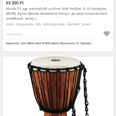
63 300
Ft
Akciós.Ez egy automatizált szoftver általi fordítás: A 10 hüvelykes
MEINL Alpine Djembe hihetetlenül könnyű, de tartós konstrukcióval
rendelkezik, amely i...
meinl, hangszerek, dob, ütőhangszerek, djembék, brown
muziker.hu
Hasonlók, mint Meinl ADJ10-BW Alpine Barnwood 10" Djembe