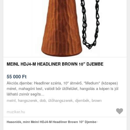
MEINL HDJ4-M HEADLINER BROWN 10" DJEMBE
55 000
Ft
Akciós.djembe: Headliner széria, 10" átmérő, "Medium" (közepes)
méret, mahagóni test, valódi bőr ütőfelület, hangolás a képen is jól
látható zsinór segíts...
meinl, hangszerek, dob, ütőhangszerek, djembék, brown
muziker.hu
Hasonlók, mint Meinl HDJ4-M Headliner Brown 10" Djembe