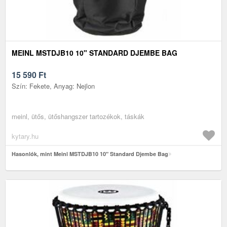
MEINL MSTDJB10 10" STANDARD DJEMBE BAG
15 590
Ft
Szín: Fekete, Anyag: Nejlon
meinl, ütős, ütőshangszer tartozékok, táskák
kytary.hu
Hasonlók, mint Meinl MSTDJB10 10" Standard Djembe Bag