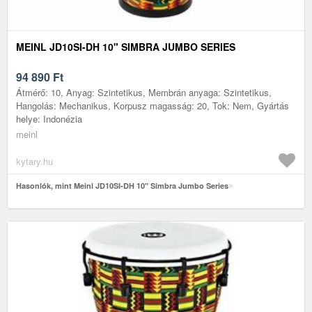
MEINL JD10SI-DH 10" SIMBRA JUMBO SERIES
94 890
Ft
Átmérő: 10, Anyag: Szintetikus, Membrán anyaga: Szintetikus,
Hangolás: Mechanikus, Korpusz magasság: 20, Tok: Nem, Gyártás
helye: Indonézia
meinl
kytary.hu
Hasonlók, mint Meinl JD10SI-DH 10" Simbra Jumbo Series