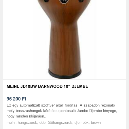
MEINL JD10BW BARNWOOD 10" DJEMBE
96 200
Ft
Ez egy automatizált szoftver általi fordítás: A szabadon rezonáló
mély basszushangok köré összpontosuló Jumbo Djembe lényege,
hogy minden időjárásn...
meinl, hangszerek, dob, ütőhangszerek, djembék, brown