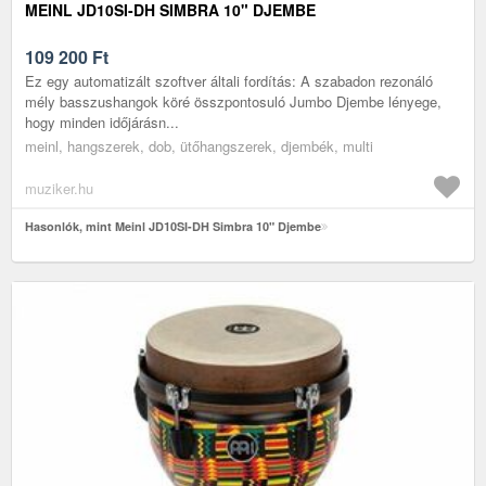
MEINL JD10SI-DH SIMBRA 10" DJEMBE
109 200
Ft
Ez egy automatizált szoftver általi fordítás: A szabadon rezonáló
mély basszushangok köré összpontosuló Jumbo Djembe lényege,
hogy minden időjárásn...
meinl, hangszerek, dob, ütőhangszerek, djembék, multi
muziker.hu
Hasonlók, mint Meinl JD10SI-DH Simbra 10" Djembe