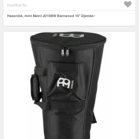
muziker.hu
Hasonlók, mint Meinl JD10BW Barnwood 10" Djembe