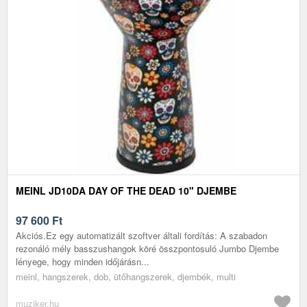
MEINL JD10DA DAY OF THE DEAD 10" DJEMBE
97 600
Ft
Akciós.Ez egy automatizált szoftver általi fordítás: A szabadon
rezonáló mély basszushangok köré összpontosuló Jumbo Djembe
lényege, hogy minden időjárásn...
meinl, hangszerek, dob, ütőhangszerek, djembék, multi
muziker.hu