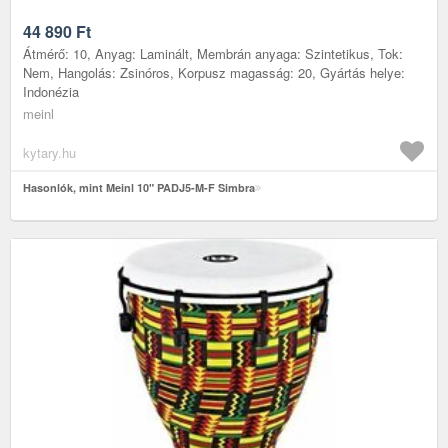
44 890
Ft
Átmérő: 10, Anyag: Laminált, Membrán anyaga: Szintetikus, Tok:
Nem, Hangolás: Zsinóros, Korpusz magasság: 20, Gyártás helye:
Indonézia
meinl
kytary.hu
Hasonlók, mint Meinl 10" PADJ5-M-F Simbra