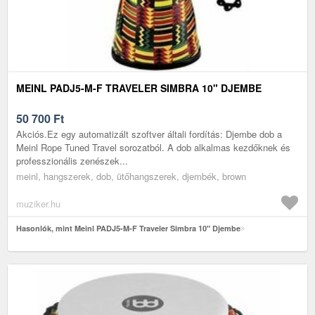
MEINL PADJ5-M-F TRAVELER SIMBRA 10" DJEMBE
50 700
Ft
Akciós.Ez egy automatizált szoftver általi fordítás: Djembe dob a
Meinl Rope Tuned Travel sorozatból. A dob alkalmas kezdőknek és
professzionális zenészek...
meinl, hangszerek, dob, ütőhangszerek, djembék, brown
muziker.hu
Hasonlók, mint Meinl PADJ5-M-F Traveler Simbra 10" Djembe