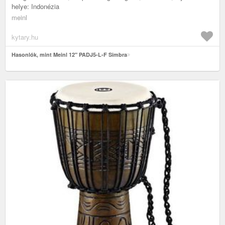
helye: Indonézia
meinl
kytary.hu
Hasonlók, mint Meinl 12" PADJ5-L-F Simbra