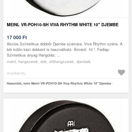
MEINL VR-POH10-SH VIVA RHYTHM WHITE 10" DJEMBE
17 000
Ft
Akciós.Szintetikus dobbőr Djembe számára, Viva Rhythm széria. A
bőr külön kézi dobként is használható. Átmérő: 10 ''. Fedlap:
Szintetikus anyag Hangolás: ...
meinl, hangszerek, dob, ütőhangszerek, djembék
muziker.hu
Hasonlók, mint Meinl VR-POH10-SH Viva Rhythm White 10" Djembe