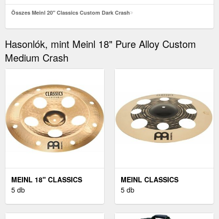
Összes Meinl 20" Classics Custom Dark Crash
Hasonlók, mint Meinl 18" Pure Alloy Custom
Medium Crash
MEINL 18" CLASSICS
MEINL CLASSICS
CUSTOM TRASH CHINA
5 db
CUSTOM DARK 16''
5 db
TRASH CRASH