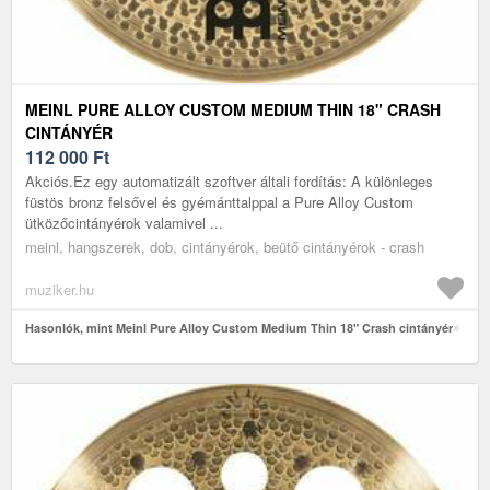
MEINL PURE ALLOY CUSTOM MEDIUM THIN 18" CRASH
CINTÁNYÉR
112 000
Ft
Akciós.Ez egy automatizált szoftver általi fordítás: A különleges
füstös bronz felsővel és gyémánttalppal a Pure Alloy Custom
ütközőcintányérok valamivel ...
meinl, hangszerek, dob, cintányérok, beütő cintányérok - crash
muziker.hu
Hasonlók, mint Meinl Pure Alloy Custom Medium Thin 18" Crash cintányér