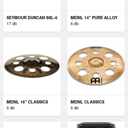
SEYMOUR DUNCAN SSL-6
MEINL 14" PURE ALLOY
CUSTOM FLAT STRAT
17 db
MEDIUM HIHAT
6 db
MEINL 16" CLASSICS
MEINL CLASSICS
CUSTOM DARK TRASH
5 db
CUSTOM 16" TRASH
5 db
CRASH
CRASH