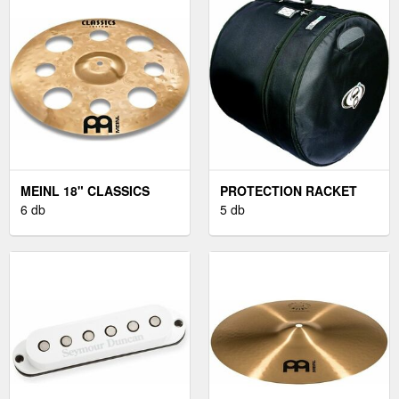
MEINL 18" CLASSICS
PROTECTION RACKET
CUSTOM TRASH CRASH
6 db
18“ X 18” BASS DRUM
5 db
CASE