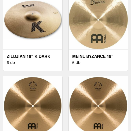
ZILDJIAN 18" K DARK
MEINL BYZANCE 18"
CRASH THIN
6 db
MEDIUM THIN CRASH
6 db