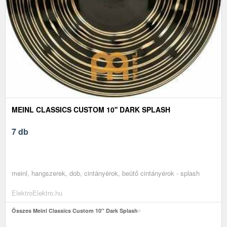
MEINL CLASSICS CUSTOM 10'' DARK SPLASH
7 db
meinl, hangszerek, dob, cintányérok, beütő cintányérok - splash
ElektroElektro.hu
Összes Meinl Classics Custom 10'' Dark Splash