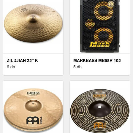
ZILDJIAN 22" K
MARKBASS MB58R 102
CONSTANTINOPLE
6 db
PURE - 8
5 db
MEDIUM RIDE