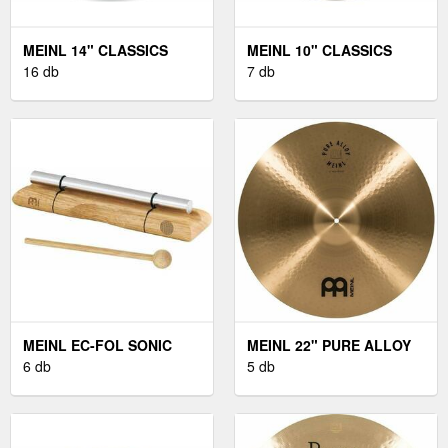
MEINL 14" CLASSICS
MEINL 10" CLASSICS
CUSTOM MEDIUM HI-HAT
16 db
CUSTOM DARK SPLASH
7 db
MEINL EC-FOL SONIC
MEINL 22" PURE ALLOY
ENERGY
6 db
MEDIUM RIDE
5 db
ENERGIAHARANG