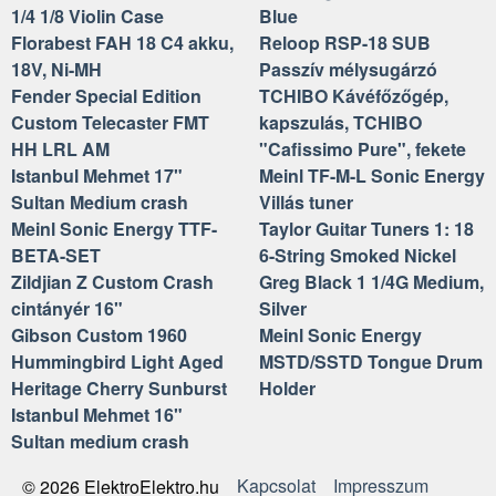
1/4 1/8 Violin Case
Blue
Florabest FAH 18 C4 akku,
Reloop RSP-18 SUB
18V, Ni-MH
Passzív mélysugárzó
Fender Special Edition
TCHIBO Kávéfőzőgép,
Custom Telecaster FMT
kapszulás, TCHIBO
HH LRL AM
"Cafissimo Pure", fekete
Istanbul Mehmet 17"
Meinl TF-M-L Sonic Energy
Sultan Medium crash
Villás tuner
Meinl Sonic Energy TTF-
Taylor Guitar Tuners 1: 18
BETA-SET
6-String Smoked Nickel
Zildjian Z Custom Crash
Greg Black 1 1/4G Medium,
cintányér 16"
Silver
Gibson Custom 1960
Meinl Sonic Energy
Hummingbird Light Aged
MSTD/SSTD Tongue Drum
Heritage Cherry Sunburst
Holder
Istanbul Mehmet 16"
Sultan medium crash
Kapcsolat
Impresszum
© 2026 ElektroElektro.hu