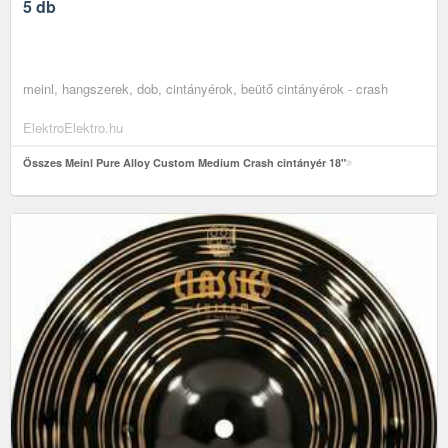
5 db
meinl, hangszerek, dob, cintányérok, beütő cintányérok - crash
ElektroElektro.hu
Összes Meinl Pure Alloy Custom Medium Crash cintányér 18"