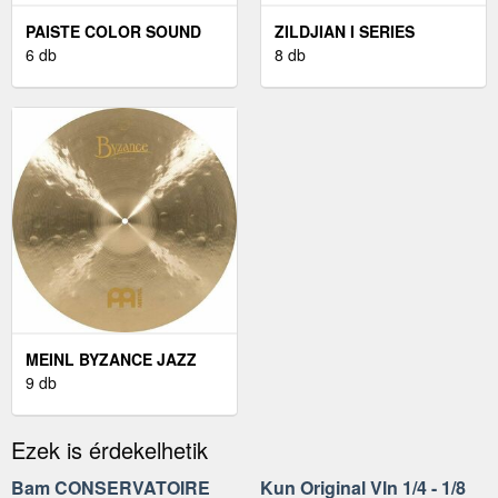
PAISTE COLOR SOUND
ZILDJIAN I SERIES
900 18" CRASH
6 db
CRASH CINTÁNYÉR 14"
8 db
CINTÁNYÉR
MEINL BYZANCE JAZZ
THIN 20" RIDE
9 db
CINTÁNYÉR
Ezek is érdekelhetik
Bam CONSERVATOIRE
Kun Original Vln 1/4 - 1/8