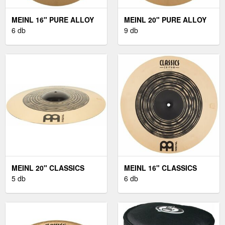
MEINL 16" PURE ALLOY
MEINL 20" PURE ALLOY
MEDIUM CRASH
6 db
MEDIUM RIDE
9 db
MEINL 20" CLASSICS
MEINL 16" CLASSICS
CUSTOM DUAL RIDE
5 db
CUSTOM DUAL CRASH
6 db