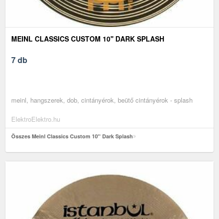
MEINL CLASSICS CUSTOM 10'' DARK SPLASH
7 db
meinl, hangszerek, dob, cintányérok, beütő cintányérok - splash
ElektroElektro.hu
Összes Meinl Classics Custom 10'' Dark Splash