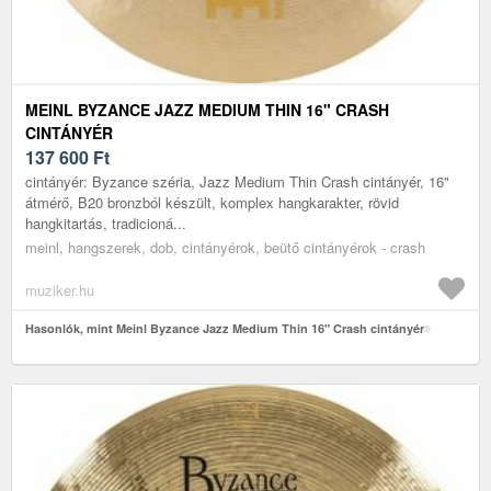
MEINL BYZANCE JAZZ MEDIUM THIN 16" CRASH
CINTÁNYÉR
137 600
Ft
cintányér: Byzance széria, Jazz Medium Thin Crash cintányér, 16"
átmérő, B20 bronzból készült, komplex hangkarakter, rövid
hangkitartás, tradicioná...
meinl, hangszerek, dob, cintányérok, beütő cintányérok - crash
muziker.hu
Hasonlók, mint Meinl Byzance Jazz Medium Thin 16" Crash cintányér