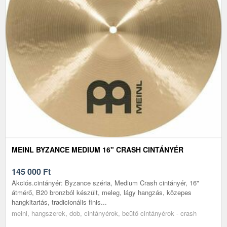
MEINL BYZANCE MEDIUM 16" CRASH CINTÁNYÉR
145 000
Ft
Akciós.cintányér: Byzance széria, Medium Crash cintányér, 16"
átmérő, B20 bronzból készült, meleg, lágy hangzás, közepes
hangkitartás, tradicionális finis...
meinl, hangszerek, dob, cintányérok, beütő cintányérok - crash