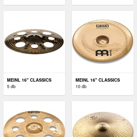
MEINL 16" CLASSICS
MEINL 16" CLASSICS
CUSTOM DARK TRASH
5 db
CUSTOM CHINA
10 db
CRASH