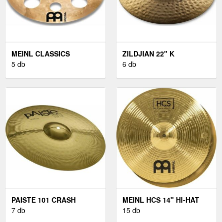
MEINL CLASSICS
ZILDJIAN 22" K
CUSTOM 16" TRASH
5 db
CONSTANTINOPLE
6 db
CRASH
MEDIUM RIDE
PAISTE 101 CRASH
MEINL HCS 14" HI-HAT
CINTÁNYÉR 14"
7 db
15 db