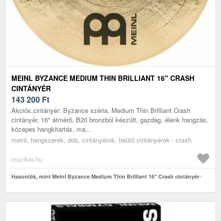
MEINL BYZANCE MEDIUM THIN BRILLIANT 16" CRASH
CINTÁNYÉR
143 200
Ft
Akciós.cintányér: Byzance széria, Medium Thin Brilliant Crash
cintányér, 16" átmérő, B20 bronzból készült, gazdag, élénk hangzás,
közepes hangkitartás, ma...
meinl, hangszerek, dob, cintányérok, beütő cintányérok - crash
muziker.hu
Hasonlók, mint Meinl Byzance Medium Thin Brilliant 16" Crash cintányér