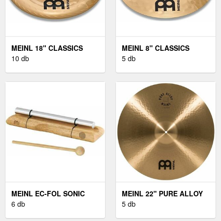
MEINL 18" CLASSICS
MEINL 8" CLASSICS
CUSTOM CHINA
10 db
CUSTOM SPLASH
5 db
MEINL EC-FOL SONIC
MEINL 22" PURE ALLOY
ENERGY
6 db
MEDIUM RIDE
5 db
ENERGIAHARANG