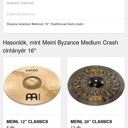
istanbul mehmet
ElektroElektro.hu
Összes Istanbul Mehmet 15" Traditional Dark crash
Hasonlók, mint Meinl Byzance Medium Crash
cintányér 16"
MEINL 12" CLASSICS
MEINL 20" CLASSICS
CUSTOM SPLASH
5 db
CUSTOM DARK CRASH
12 db