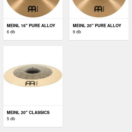
MEINL 16" PURE ALLOY
MEINL 20" PURE ALLOY
MEDIUM CRASH
6 db
MEDIUM RIDE
9 db
MEINL 20" CLASSICS
CUSTOM DUAL RIDE
5 db