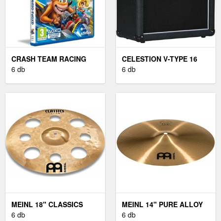
CRASH TEAM RACING
CELESTION V-TYPE 16
NITRO-FUELED
6 db
OHM
6 db
MEINL 18" CLASSICS
MEINL 14" PURE ALLOY
CUSTOM TRASH CRASH
6 db
MEDIUM HIHAT
6 db