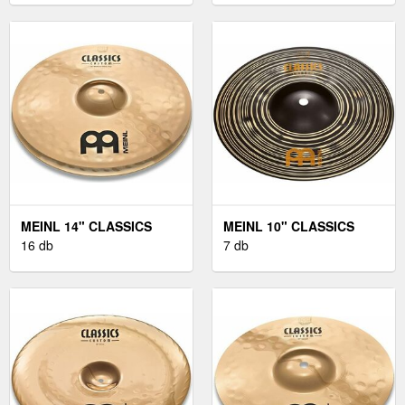
MEINL 14" CLASSICS
MEINL 10" CLASSICS
CUSTOM MEDIUM HI-HAT
16 db
CUSTOM DARK SPLASH
7 db