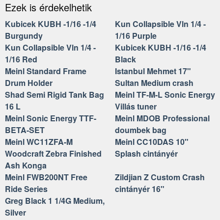
Ezek is érdekelhetik
Kubicek KUBH -1/16 -1/4
Kun Collapsible Vln 1/4 -
Burgundy
1/16 Purple
Kun Collapsible Vln 1/4 -
Kubicek KUBH -1/16 -1/4
1/16 Red
Black
Meinl Standard Frame
Istanbul Mehmet 17"
Drum Holder
Sultan Medium crash
Shad Semi Rigid Tank Bag
Meinl TF-M-L Sonic Energy
16 L
Villás tuner
Meinl Sonic Energy TTF-
Meinl MDOB Professional
BETA-SET
doumbek bag
Meinl WC11ZFA-M
Meinl CC10DAS 10"
Woodcraft Zebra Finished
Splash cintányér
Ash Konga
Meinl FWB200NT Free
Zildjian Z Custom Crash
Ride Series
cintányér 16"
Greg Black 1 1/4G Medium,
Silver