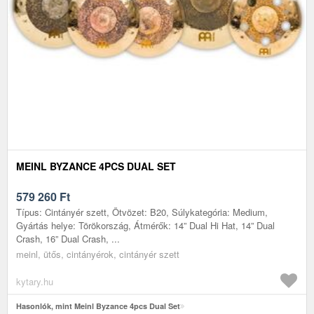
MEINL BYZANCE 4PCS DUAL SET
579 260
Ft
Típus: Cintányér szett, Ötvözet: B20, Súlykategória: Medium,
Gyártás helye: Törökország, Átmérők: 14” Dual Hi Hat, 14” Dual
Crash, 16” Dual Crash, ...
meinl, ütős, cintányérok, cintányér szett
kytary.hu
Hasonlók, mint Meinl Byzance 4pcs Dual Set