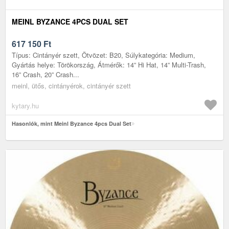
MEINL BYZANCE 4PCS DUAL SET
617 150
Ft
Típus: Cintányér szett, Ötvözet: B20, Súlykategória: Medium,
Gyártás helye: Törökország, Átmérők: 14” Hi Hat, 14” Multi-Trash,
16” Crash, 20” Crash...
meinl, ütős, cintányérok, cintányér szett
kytary.hu
Hasonlók, mint Meinl Byzance 4pcs Dual Set