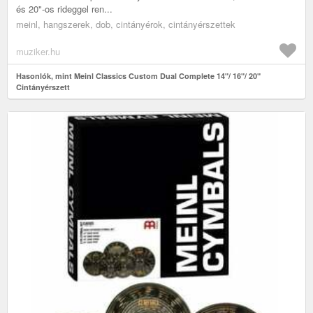
és 20"-os rideggel ren...
meinl, hangszerek, dob, cintányérok, cintányérszettek
muziker.hu
Hasonlók, mint Meinl Classics Custom Dual Complete 14"/ 16"/ 20"
Cintányérszett