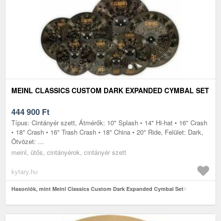
MEINL CLASSICS CUSTOM DARK EXPANDED CYMBAL SET
444 900
Ft
Típus: Cintányér szett, Átmérők: 10" Splash • 14" Hi-hat • 16" Crash
• 18" Crash • 16" Trash Crash • 18" China • 20" Ride, Felület: Dark,
Ötvözet: ...
meinl, ütős, cintányérok, cintányér szett
kytary.hu
Hasonlók, mint Meinl Classics Custom Dark Expanded Cymbal Set