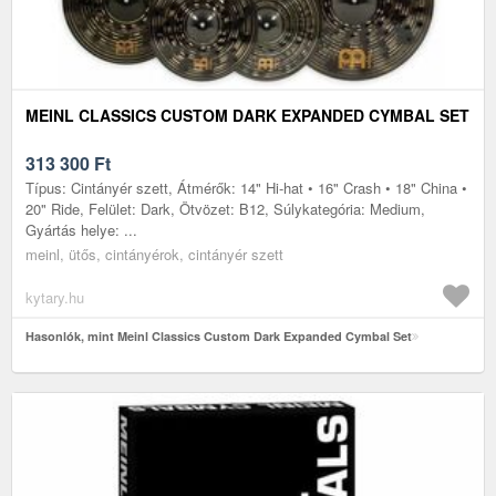
MEINL CLASSICS CUSTOM DARK EXPANDED CYMBAL SET
313 300
Ft
Típus: Cintányér szett, Átmérők: 14" Hi-hat • 16" Crash • 18" China •
20" Ride, Felület: Dark, Ötvözet: B12, Súlykategória: Medium,
Gyártás helye: ...
meinl, ütős, cintányérok, cintányér szett
kytary.hu
Hasonlók, mint Meinl Classics Custom Dark Expanded Cymbal Set