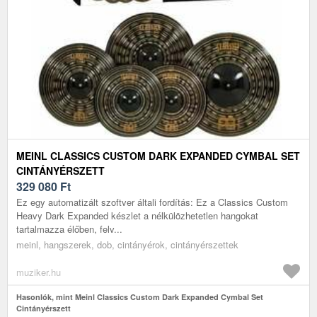
MEINL CLASSICS CUSTOM DARK EXPANDED CYMBAL SET
CINTÁNYÉRSZETT
329 080
Ft
Ez egy automatizált szoftver általi fordítás: Ez a Classics Custom
Heavy Dark Expanded készlet a nélkülözhetetlen hangokat
tartalmazza élőben, felv...
meinl, hangszerek, dob, cintányérok, cintányérszettek
muziker.hu
Hasonlók, mint Meinl Classics Custom Dark Expanded Cymbal Set
Cintányérszett