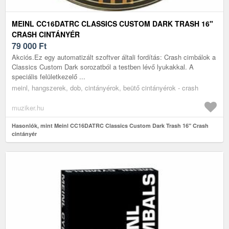
MEINL CC16DATRC CLASSICS CUSTOM DARK TRASH 16"
CRASH CINTÁNYÉR
79 000
Ft
Akciós.Ez egy automatizált szoftver általi fordítás: Crash cimbálok a
Classics Custom Dark sorozatból a testben lévő lyukakkal. A
speciális felületkezelő ...
meinl, hangszerek, dob, cintányérok, beütő cintányérok - crash
muziker.hu
Hasonlók, mint Meinl CC16DATRC Classics Custom Dark Trash 16" Crash
cintányér