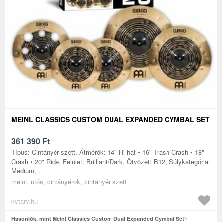
MEINL CLASSICS CUSTOM DUAL EXPANDED CYMBAL SET
361 390
Ft
Típus: Cintányér szett, Átmérők: 14" Hi-hat • 16" Trash Crash • 18"
Crash • 20" Ride, Felület: Brilliant/Dark, Ötvözet: B12, Súlykategória:
Medium,...
meinl, ütős, cintányérok, cintányér szett
kytary.hu
Hasonlók, mint Meinl Classics Custom Dual Expanded Cymbal Set