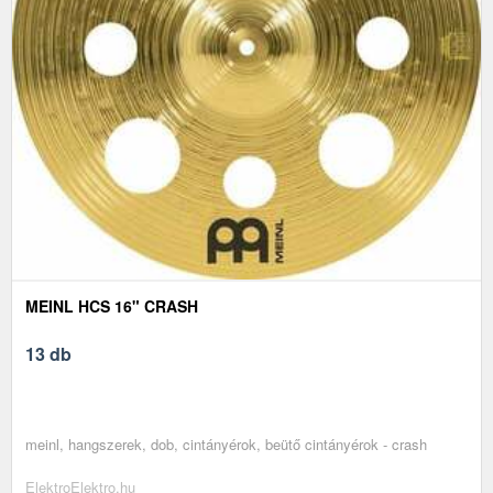
MEINL HCS 16" CRASH
13 db
meinl, hangszerek, dob, cintányérok, beütő cintányérok - crash
ElektroElektro.hu