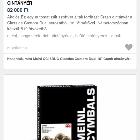
CINTÁNYÉR
82 000
Ft
Akciós.Ez egy automatizált szoftver általi fordítás: Crash cintányér a
Classics Custom Dual sorozatból, 16 "átmérővel. Németországban
készül B12 ötvözetbő...
meinl, hangszerek, dob, cintányérok, beütő cintányérok - crash
muziker.hu
Hasonlók, mint Meinl CC16DUC Classics Custom Dual 16" Crash cintányér