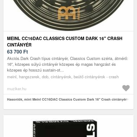
MEINL CC16DAC CLASSICS CUSTOM DARK 16" CRASH
CINTÁNYÉR
63 700
Ft
Akciós.Dark Crash típus cintányér, Classics Custom széria, átmérő:
16'', közepes súlyú cintányér közepes ép magas hangzást és
közepes ép hosszú sustain-ot...
meinl, hangszerek, dob, cintányérok, beütő cintányérok - crash
muziker.hu
Hasonlók, mint Meinl CC16DAC Classics Custom Dark 16" Crash cintányér