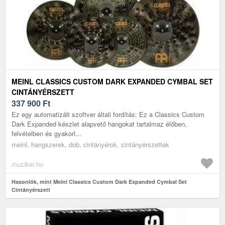
MEINL CLASSICS CUSTOM DARK EXPANDED CYMBAL SET
CINTÁNYÉRSZETT
337 900
Ft
Ez egy automatizált szoftver általi fordítás: Ez a Classics Custom
Dark Expanded készlet alapvető hangokat tartalmaz élőben,
felvételben és gyakorl...
meinl, hangszerek, dob, cintányérok, cintányérszettek
muziker.hu
Hasonlók, mint Meinl Classics Custom Dark Expanded Cymbal Set
Cintányérszett