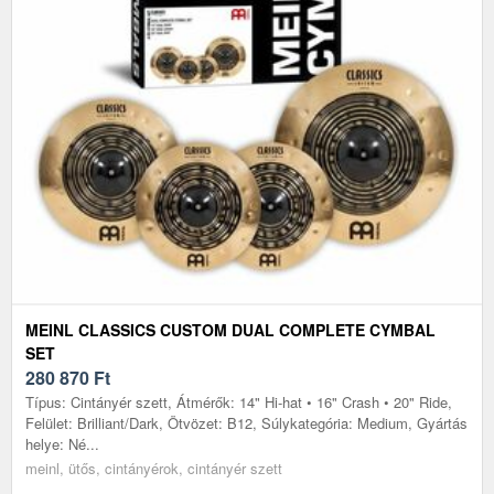
MEINL CLASSICS CUSTOM DUAL COMPLETE CYMBAL
SET
280 870
Ft
Típus: Cintányér szett, Átmérők: 14" Hi-hat • 16" Crash • 20" Ride,
Felület: Brilliant/Dark, Ötvözet: B12, Súlykategória: Medium, Gyártás
helye: Né...
meinl, ütős, cintányérok, cintányér szett