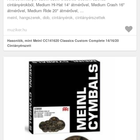
cintányérokból, Medium Hi-Hat 14“ átmérővel, Medium Crash 16"
átmérővel, Medium Ride 20" átmérővel, ...
meinl, hangszerek, dob, cintányérok, cintányérszettek
muziker.hu
Hasonlók, mint Meinl CC141620 Classics Custom Complete 14/16/20
Cintányérszett