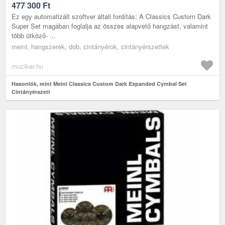
477 300
Ft
Ez egy automatizált szoftver általi fordítás: A Classics Custom Dark
Super Set magában foglalja az összes alapvető hangzást, valamint
több ütköző- ...
meinl, hangszerek, dob, cintányérok, cintányérszettek
muziker.hu
Hasonlók, mint Meinl Classics Custom Dark Expanded Cymbal Set
Cintányérszett