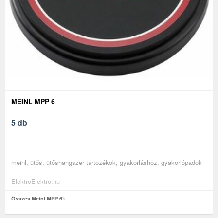
MEINL MPP 6
5 db
meinl, ütős, ütőshangszer tartozékok, gyakorláshoz, gyakorlópadok
ElektroElektro.hu
Összes Meinl MPP 6