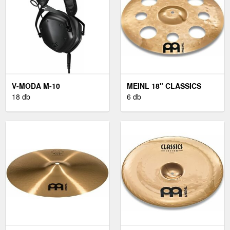
V-MODA M-10
MEINL 18" CLASSICS
18 db
CUSTOM TRASH CRASH
6 db