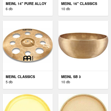
MEINL 14" PURE ALLOY
MEINL 16" CLASSICS
MEDIUM HIHAT
6 db
CUSTOM CHINA
10 db
MEINL CLASSICS
MEINL SB 3
CUSTOM 16" TRASH
5 db
10 db
CRASH