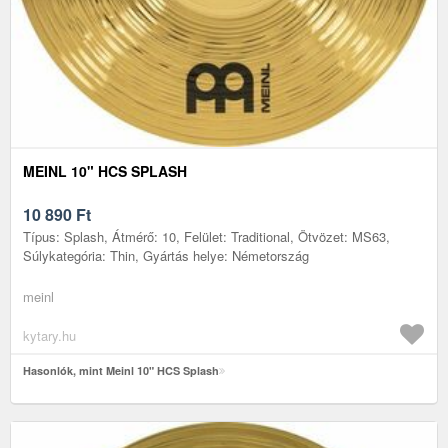
MEINL 10" HCS SPLASH
10 890
Ft
Típus: Splash, Átmérő: 10, Felület: Traditional, Ötvözet: MS63,
Súlykategória: Thin, Gyártás helye: Németország
meinl
kytary.hu
Hasonlók, mint Meinl 10" HCS Splash