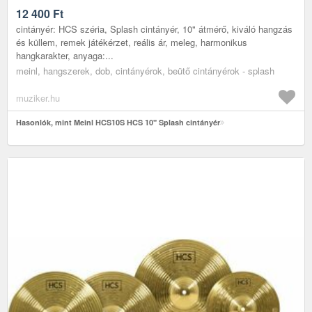
12 400
Ft
cintányér: HCS széria, Splash cintányér, 10" átmérő, kiváló hangzás
és küllem, remek játékérzet, reális ár, meleg, harmonikus
hangkarakter, anyaga:...
meinl, hangszerek, dob, cintányérok, beütő cintányérok - splash
muziker.hu
Hasonlók, mint Meinl HCS10S HCS 10" Splash cintányér