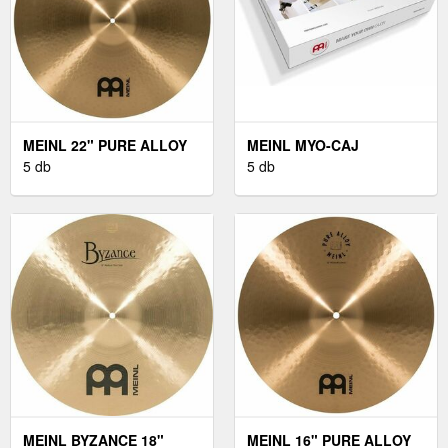
MEINL 22" PURE ALLOY
MEINL MYO-CAJ
MEDIUM RIDE
5 db
5 db
MEINL BYZANCE 18"
MEINL 16" PURE ALLOY