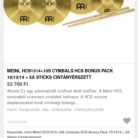
MEINL HCS1314+10S CYMBALS HCS BONUS PACK
10/13/14 + 5A STICKS CINTÁNYÉRSZETT
53 700
Ft
Akciós.Ez egy automatizált szoftver általi fordítás: A Meinl HCS
sorozatból származó cimbolok halmaza. A HCS sorozat
alaplemezeket kínál minőségi feldolgo...
meinl, hangszerek, dob, cintányérok, cintányérszettek
muziker.hu
Hasonlók, mint Meinl HCS1314+10S Cymbals HCS Bonus Pack 10/13/14 + 5A
Sticks Cintányérszett