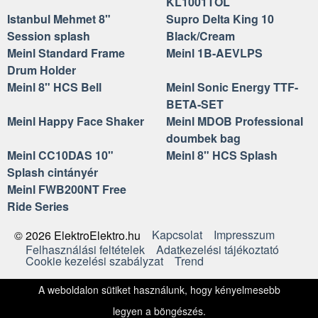
KL1001TOL
Istanbul Mehmet 8"
Supro Delta King 10
Session splash
Black/Cream
Meinl Standard Frame
Meinl 1B-AEVLPS
Drum Holder
Meinl 8" HCS Bell
Meinl Sonic Energy TTF-
BETA-SET
Meinl Happy Face Shaker
Meinl MDOB Professional
doumbek bag
Meinl CC10DAS 10"
Meinl 8" HCS Splash
Splash cintányér
Meinl FWB200NT Free
Ride Series
Kapcsolat
Impresszum
© 2026 ElektroElektro.hu
Felhasználási feltételek
Adatkezelési tájékoztató
Cookie kezelési szabályzat
Trend
A weboldalon sütiket használunk, hogy kényelmesebb
legyen a böngészés.