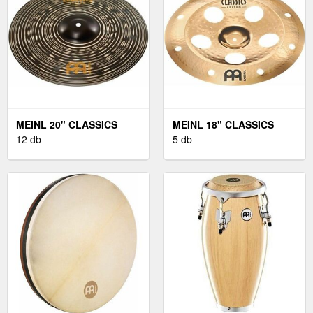
MEINL 20" CLASSICS
MEINL 18" CLASSICS
CUSTOM DARK CRASH
12 db
CUSTOM TRASH CHINA
5 db