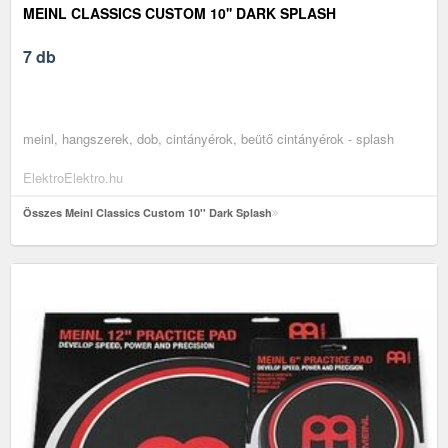
MEINL CLASSICS CUSTOM 10'' DARK SPLASH
7 db
meinl, hangszerek, dob, cintányérok, beütő cintányérok - splash
ElektroElektro.hu
Összes Meinl Classics Custom 10'' Dark Splash