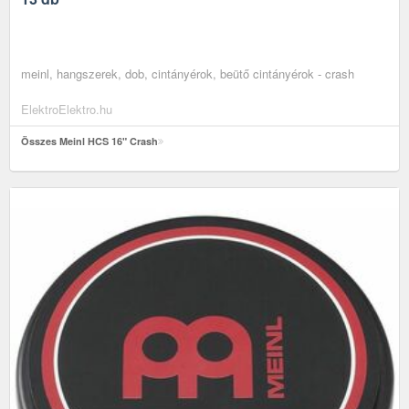
meinl, hangszerek, dob, cintányérok, beütő cintányérok - crash
ElektroElektro.hu
Összes Meinl HCS 16" Crash