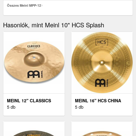
Összes Meinl MPP-12
Hasonlók, mint Meinl 10" HCS Splash
MEINL 12" CLASSICS
MEINL 16" HCS CHINA
CUSTOM SPLASH
5 db
5 db