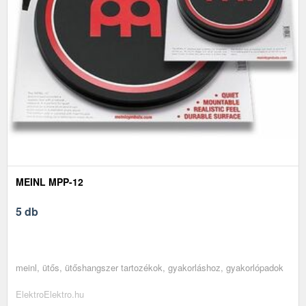
MEINL MPP-12
5 db
meinl, ütős, ütőshangszer tartozékok, gyakorláshoz, gyakorlópadok
ElektroElektro.hu