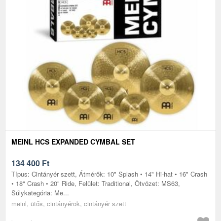
MEINL HCS EXPANDED CYMBAL SET
134 400
Ft
Típus: Cintányér szett, Átmérők: 10" Splash • 14" Hi-hat • 16" Crash
• 18" Crash • 20" Ride, Felület: Traditional, Ötvözet: MS63,
Súlykategória: Me...
meinl, ütős, cintányérok, cintányér szett