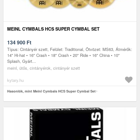
MEINL CYMBALS HCS SUPER CYMBAL SET
134 900
Ft
Típus: Cintányér szett, Felület: Traditional, Ötvözet: MS63, Átmérők:
14" Hi-hat • 16" Crash • 18" Crash • 20" Ride • 16" China • 10"
Splash, Gyárt...
meinl, ütős, cintányérok, cintányér szett
kytary.hu
Hasonlók, mint Meinl Cymbals HCS Super Cymbal Set