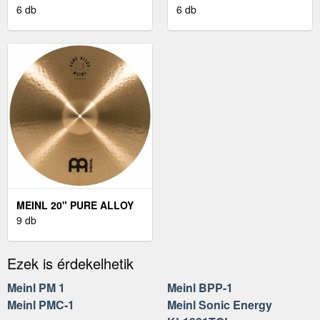
MEDIUM THIN CRASH
6 db
MEDIUM CRASH
6 db
MEINL 20" PURE ALLOY
MEDIUM RIDE
9 db
Ezek is érdekelhetik
Meinl PM 1
Meinl BPP-1
Meinl PMC-1
Meinl Sonic Energy