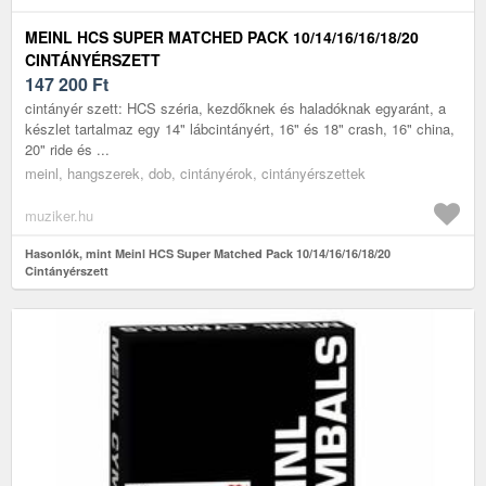
MEINL HCS SUPER MATCHED PACK 10/14/16/16/18/20
CINTÁNYÉRSZETT
147 200
Ft
cintányér szett: HCS széria, kezdőknek és haladóknak egyaránt, a
készlet tartalmaz egy 14" lábcintányért, 16" és 18" crash, 16" china,
20" ride és ...
meinl, hangszerek, dob, cintányérok, cintányérszettek
muziker.hu
Hasonlók, mint Meinl HCS Super Matched Pack 10/14/16/16/18/20
Cintányérszett