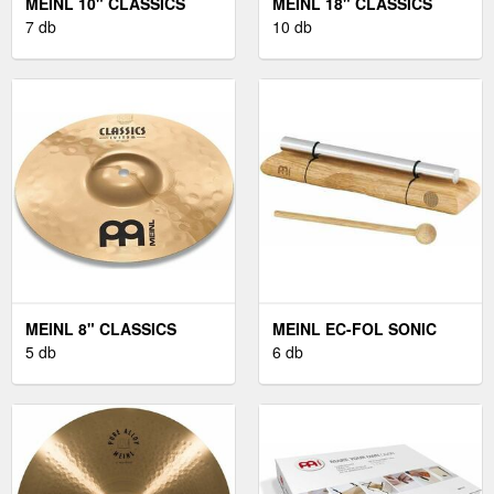
MEINL 10" CLASSICS
MEINL 18" CLASSICS
CUSTOM DARK SPLASH
7 db
CUSTOM CHINA
10 db
MEINL 8" CLASSICS
MEINL EC-FOL SONIC
CUSTOM SPLASH
5 db
ENERGY
6 db
ENERGIAHARANG