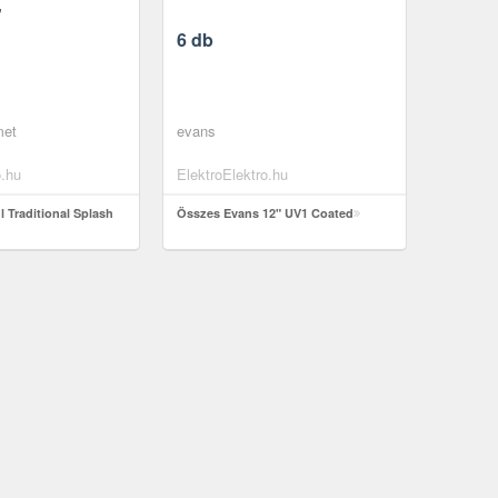
'
6 db
met
evans
o.hu
ElektroElektro.hu
 Traditional Splash
Összes Evans 12" UV1 Coated