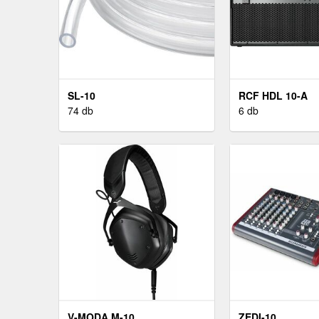
SL-10
RCF HDL 10-A
74 db
6 db
V-MODA M-10
ZEDI-10