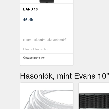
BAND 10
46 db
xiaomi, okosóra, aktivitásmérő
ElektroElektro.hu
Összes Band 10
Hasonlók, mint Evans 10