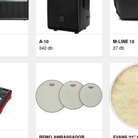
A-10
M-LINE 10
342 db
27 db
REMO AMBASSADOR
EVANS 22"