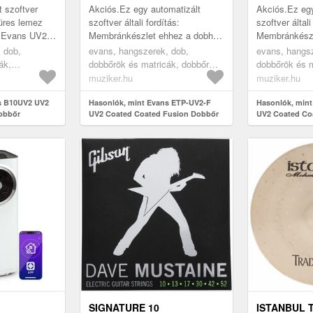
t szoftver
Akciós.Ez egy automatizált
Akciós.Ez egy
 üres lemez
szoftver általi fordítás:
szoftver általi
z Evans UV2
Membránkészlet ehhez a dobhoz
Membránkészl
ans UV2
- Fusion - az Evans UV2
- Rock - az 
 dob,
evans, hangszerek, dob,
evans, hangsz
lmaztatott
sorozatból. Az Evans UV2
sorozatból. 
ák,
dobbőrök és matricák, dobbőr
dobbőrök és m
membránok szabadalmazt...
membránok sz
ök, white
szettek, white
szettek, white
muziker.hu
muziker.hu
s B10UV2 UV2
Hasonlók, mint Evans ETP-UV2-F
Hasonlók, min
obbőr
UV2 Coated Coated Fusion Dobbőr
UV2 Coated Co
szett
szett
SIGNATURE 10
ISTANBUL 