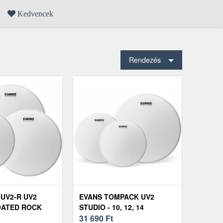
Kedvencek
Rendezés
-UV2-R UV2
EVANS TOMPACK UV2
OATED ROCK
STUDIO - 10, 12, 14
ZETT
31 690
Ft