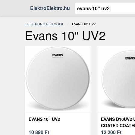
ElektroElektro.hu
ELEKTRONIKA ÉS MOBIL
JELENLEGI:
EVANS 10" UV2
Evans 10" UV2
EVANS 10" UV2
EVANS B10UV2 
COATED COATED
10 890
Ft
DOBBŐR
12 200
Ft