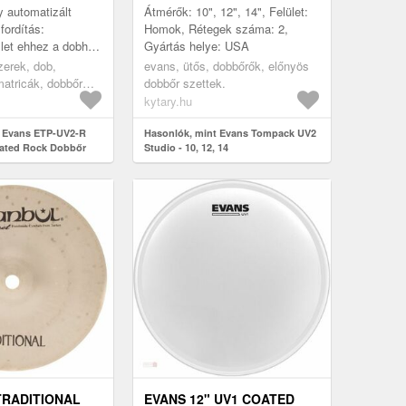
 automatizált
Átmérők: 10", 12", 14", Felület:
 fordítás:
Homok, Rétegek száma: 2,
et ehhez a dobhoz
Gyártás helye: USA
Evans UV2
erek, dob,
evans, ütős, dobbőrők, előnyös
Az Evans UV2
atricák, dobbőr
dobbőr szettek.
abadalmaztat...
kytary.hu
t Evans ETP-UV2-R
Hasonlók, mint Evans Tompack UV2
ated Rock Dobbőr
Studio - 10, 12, 14
TRADITIONAL
EVANS 12" UV1 COATED