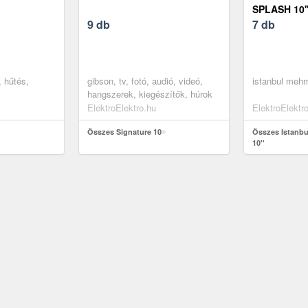
SPLASH 10'
9 db
7 db
, hűtés,
gibson, tv, fotó, audió, videó,
istanbul meh
hangszerek, kiegészítők, húrok
ElektroElektro.hu
ElektroElektr
Összes Signature 10
Összes Istanbul
10''