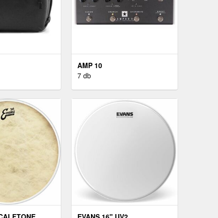
AMP 10
7 db
 CALFTONE
EVANS 16" UV2