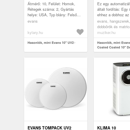
Átmérő: 10, Felület: Homok,
Ez egy automatizál
Rétegek száma: 2, Gyártás
általi fordítás: Egy
helye: USA, Typ blány: Felső
ehhez a dobhoz a
hártya
sorozatból. Az Ev
evans
evans, hangszerek,
membránok szabada
dobbőrök és matric
bevon...
homokszínű dobbőr
kytary.hu
muziker.hu
Hasonlók, mint Evans 10" UV2
Hasonlók, mint Evan
Coated Coated 10" D
EVANS TOMPACK UV2
KLIMA 10