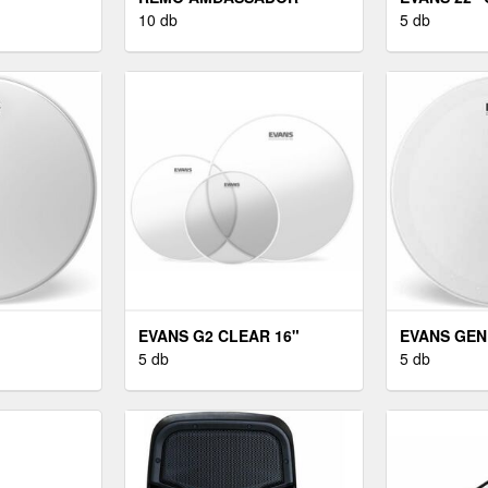
COATED 10" DOBBŐR
10 db
5 db
EVANS G2 CLEAR 16"
EVANS GEN
DOBBŐR
5 db
14" DOBBŐ
5 db