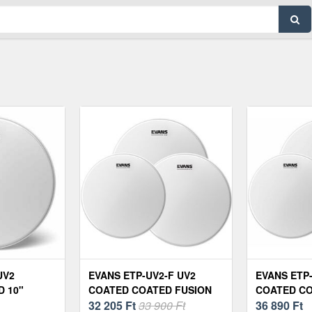
UV2
EVANS ETP-UV2-F UV2
EVANS ETP
 10"
COATED COATED FUSION
COATED C
DOBBŐR SZETT
32 205
Ft
33 900 Ft
DOBBŐR S
36 890
Ft