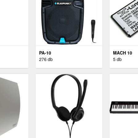
PA-10
MACH 10
276 db
5 db