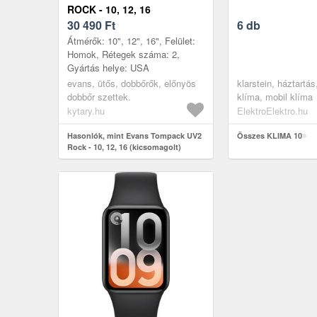
ROCK - 10, 12, 16
(KICSOMAGOLT)
30 490
Ft
6 db
Átmérők: 10", 12", 16", Felület:
Homok, Rétegek száma: 2,
Gyártás helye: USA
evans, ütős, dobbőrők, előnyös
klarstein, háztartás
dobbőr szettek.
klíma, mobil klíma
kytary.hu
ElektroElektro.hu
Hasonlók, mint Evans Tompack UV2
Összes KLIMA 10
Rock - 10, 12, 16 (kicsomagolt)