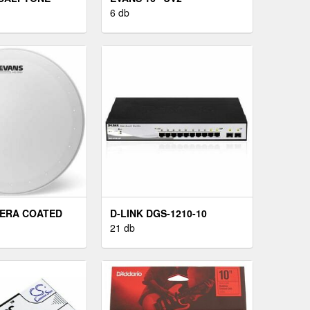
6 db
ERA COATED
D-LINK DGS-1210-10
R
21 db