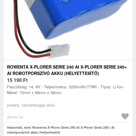
ROWENTA X-PLORER SERIE 240 AI X-PLORER SERIE 240+
AI ROBOTPORSZÍVÓ AKKU (HELYETTESÍTŐ)
15 190
Ft
Feszültség: 14, 8V - Teljesítmény: 5200mAh/77Wh - Típus: Li-Ion -
Méret: 73mm x 69mm x 38mm
powery, háztartásigép akku
akkuk.hu
Hasonlók, mint Rowenta X-Plorer Serie 240 AI X-Plorer Serie 240+ AI
robotporszívó akku (helyettesítő)