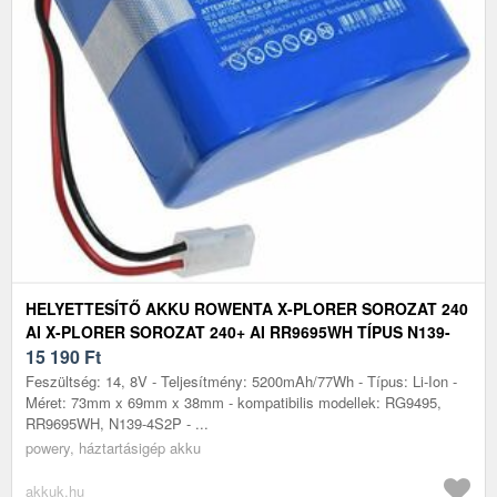
HELYETTESÍTŐ AKKU ROWENTA X-PLORER SOROZAT 240
AI X-PLORER SOROZAT 240+ AI RR9695WH TÍPUS N139-
4S2P
15 190
Ft
Feszültség: 14, 8V - Teljesítmény: 5200mAh/77Wh - Típus: Li-Ion -
Méret: 73mm x 69mm x 38mm - kompatibilis modellek: RG9495,
RR9695WH, N139-4S2P - ...
powery, háztartásigép akku
akkuk.hu