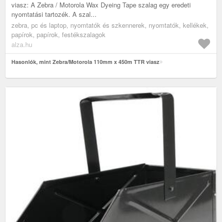
viasz: A Zebra / Motorola Wax Dyeing Tape szalag egy eredeti
nyomtatási tartozék. A szal...
zebra, pc és laptop, nyomtatók és szkennerek, nyomtatók, kellékek,
papírok, papírok, festékszalagok
alza.hu
Hasonlók, mint Zebra/Motorola 110mm x 450m TTR viasz