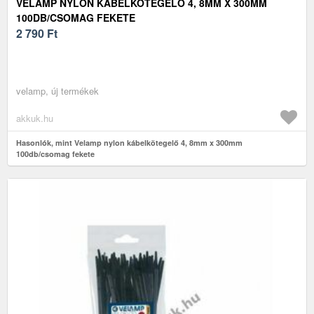
VELAMP NYLON KÁBELKÖTEGELŐ 4, 8MM X 300MM
100DB/CSOMAG FEKETE
2 790
Ft
velamp, új termékek
akkuk.hu
Hasonlók, mint Velamp nylon kábelkötegelő 4, 8mm x 300mm
100db/csomag fekete