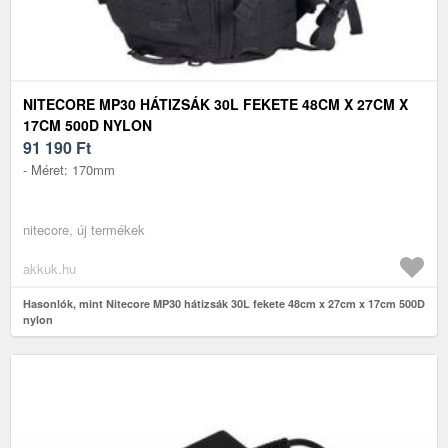
NITECORE MP30 HÁTIZSÁK 30L FEKETE 48CM X 27CM X
17CM 500D NYLON
91 190
Ft
- Méret: 170mm
nitecore, új termékek
akkuk.hu
Hasonlók, mint Nitecore MP30 hátizsák 30L fekete 48cm x 27cm x 17cm 500D
nylon