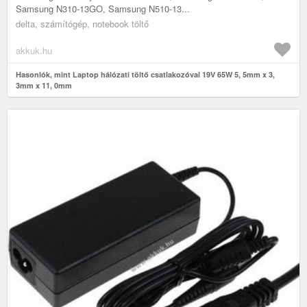
Samsung N310-13GO, Samsung N510-13...
delta, számítógép, notebook töltő
akkuk.hu
Hasonlók, mint Laptop hálózati töltő csatlakozóval 19V 65W 5, 5mm x 3,
3mm x 11, 0mm