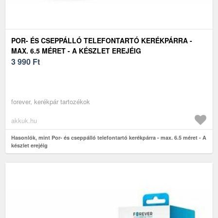
POR- ÉS CSEPPÁLLÓ TELEFONTARTÓ KERÉKPÁRRA -
MAX. 6.5 MÉRET - A KÉSZLET EREJÉIG
3 990
Ft
forever, kerékpár tartozékok
akkuk.hu
Hasonlók, mint Por- és cseppálló telefontartó kerékpárra - max. 6.5 méret - A
készlet erejéig