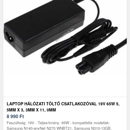
LAPTOP HÁLÓZATI TÖLTŐ CSATLAKOZÓVAL 19V 65W 5,
5MM X 3, 3MM X 11, 0MM
8 990
Ft
Feszültség: 19V - Teljesítmény: 65W - kompatibilis modellek:
Samsung N140-anyNet N270 WNBT21, Samsung N310-13GB,