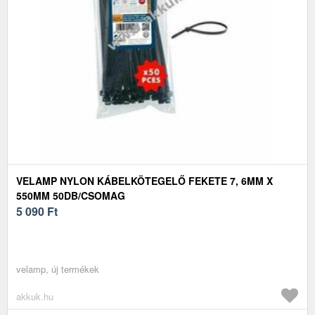
VELAMP NYLON KÁBELKÖTEGELŐ FEKETE 7, 6MM X
550MM 50DB/CSOMAG
5 090
Ft
velamp, új termékek
akkuk.hu