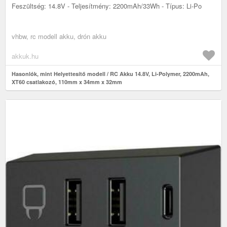
Feszültség: 14.8V - Teljesítmény: 2200mAh/33Wh - Típus: Li-Po
vhbw, rc modell akku, drón akku
akkuk.hu
Hasonlók, mint Helyettesítő modell / RC Akku 14.8V, Li-Polymer, 2200mAh,
XT60 csatlakozó, 110mm x 34mm x 32mm