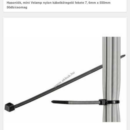
Hasonlók, mint Velamp nylon kábelkötegelő fekete 7, 6mm x 550mm
50db/csomag