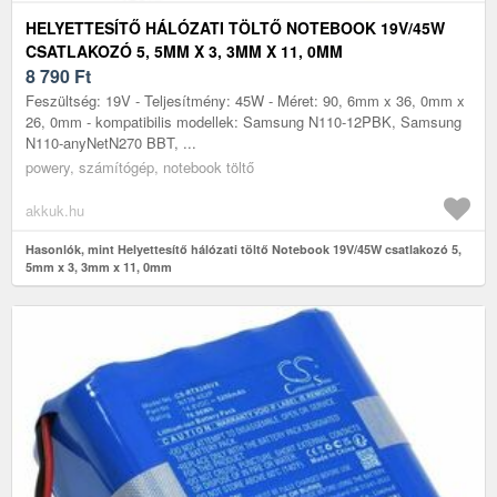
HELYETTESÍTŐ HÁLÓZATI TÖLTŐ NOTEBOOK 19V/45W
CSATLAKOZÓ 5, 5MM X 3, 3MM X 11, 0MM
8 790
Ft
Feszültség: 19V - Teljesítmény: 45W - Méret: 90, 6mm x 36, 0mm x
26, 0mm - kompatibilis modellek: Samsung N110-12PBK, Samsung
N110-anyNetN270 BBT, ...
powery, számítógép, notebook töltő
akkuk.hu
Hasonlók, mint Helyettesítő hálózati töltő Notebook 19V/45W csatlakozó 5,
5mm x 3, 3mm x 11, 0mm