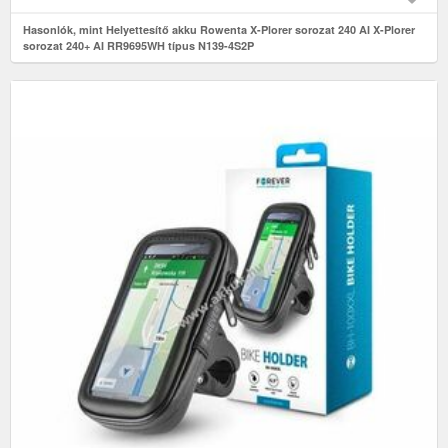
Hasonlók, mint Helyettesítő akku Rowenta X-Plorer sorozat 240 AI X-Plorer
sorozat 240+ AI RR9695WH típus N139-4S2P