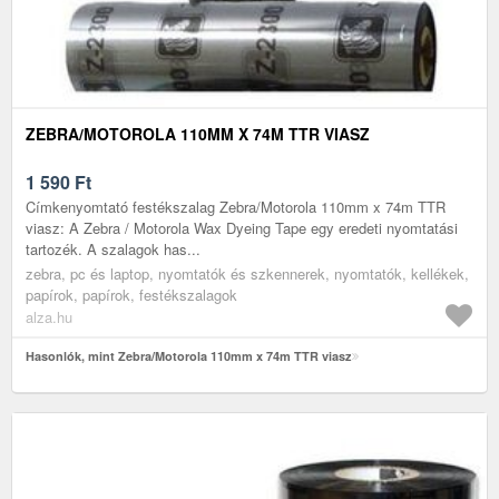
ZEBRA/MOTOROLA 110MM X 74M TTR VIASZ
1 590
Ft
Címkenyomtató festékszalag Zebra/Motorola 110mm x 74m TTR
viasz: A Zebra / Motorola Wax Dyeing Tape egy eredeti nyomtatási
tartozék. A szalagok has...
zebra, pc és laptop, nyomtatók és szkennerek, nyomtatók, kellékek,
papírok, papírok, festékszalagok
alza.hu
Hasonlók, mint Zebra/Motorola 110mm x 74m TTR viasz