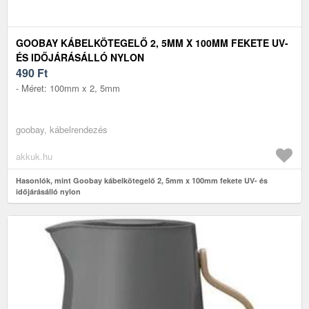
GOOBAY KÁBELKÖTEGELŐ 2, 5MM X 100MM FEKETE UV-
ÉS IDŐJÁRÁSÁLLÓ NYLON
490
Ft
- Méret: 100mm x 2, 5mm
goobay, kábelrendezés
akkuk.hu
Hasonlók, mint Goobay kábelkötegelő 2, 5mm x 100mm fekete UV- és
időjárásálló nylon