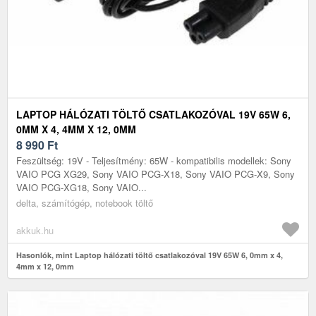
LAPTOP HÁLÓZATI TÖLTŐ CSATLAKOZÓVAL 19V 65W 6,
0MM X 4, 4MM X 12, 0MM
8 990
Ft
Feszültség: 19V - Teljesítmény: 65W - kompatibilis modellek: Sony
VAIO PCG XG29, Sony VAIO PCG-X18, Sony VAIO PCG-X9, Sony
VAIO PCG-XG18, Sony VAIO...
delta, számítógép, notebook töltő
akkuk.hu
Hasonlók, mint Laptop hálózati töltő csatlakozóval 19V 65W 6, 0mm x 4,
4mm x 12, 0mm