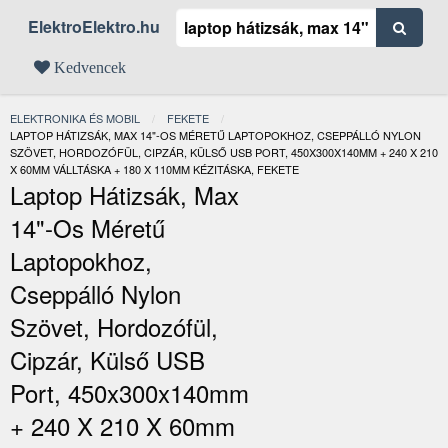
ElektroElektro.hu
Kedvencek
ELEKTRONIKA ÉS MOBIL
FEKETE
JELENLEGI:
LAPTOP HÁTIZSÁK, MAX 14"-OS MÉRETŰ LAPTOPOKHOZ, CSEPPÁLLÓ NYLON
SZÖVET, HORDOZÓFÜL, CIPZÁR, KÜLSŐ USB PORT, 450X300X140MM + 240 X 210
X 60MM VÁLLTÁSKA + 180 X 110MM KÉZITÁSKA, FEKETE
Laptop Hátizsák, Max
14"-Os Méretű
Laptopokhoz,
Cseppálló Nylon
Szövet, Hordozófül,
Cipzár, Külső USB
Port, 450x300x140mm
+ 240 X 210 X 60mm