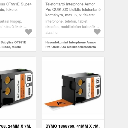
KORMÁNYRA, MAX. 6, 5"
liss OT991E Super-
Telefontartó Interphone Armor
FEKETE
de, fekete:
Pro QUIKLOX biciklis telefontartó
kormányra, max. 6, 5" fekete:
Szeretnéd a telefonodat a
artási kisgép,
interphone, telefon, tablet,
kerékpárodra és a motorkeré...
si készülékek,
okosóra, mobiltelefon tartozékok,
tartók és állványok
alza.hu
 Babyliss OT991E
Hasonlók, mint Interphone Armor
 Blade, fekete
Pro QUIKLOX biciklis telefontartó
kormányra, max. 6, 5" fekete
68, 24MM X 7M,
DYMO 1868769, 41MM X 7M,