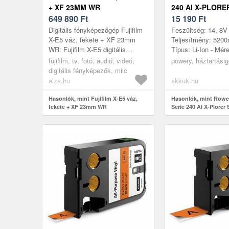
+ XF 23MM WR
240 AI X-PLORE
649 890
Ft
240+ AI ROBOT
15 190
Ft
AKKU (HELYETT
Digitális fényképezőgép Fujifilm
Feszültség: 14, 8V 
X-E5 váz, fekete + XF 23mm
Teljesítmény: 520
WR: Fujifilm X-E5 digitális
Típus: Li-Ion - Mé
fényképezőgép vázEmeld új
69mm x 38mm
fujifilm, tv, fotó, audió, videó,
powery, háztartási
szintre a közösségi média
digitális fényképezők, milc
profilo...
alza.hu
akkuk.hu
Hasonlók, mint Fujifilm X-E5 váz,
Hasonlók, mint Rowen
fekete + XF 23mm WR
Serie 240 AI X-Plorer 
robotporszívó akku (h