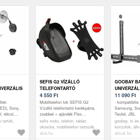
SEFIS G2 VÍZÁLLÓ
GOOBAY BA
IVERZÁLIS
TELEFONTARTÓ
UNIVERZÁL
37-70COL
KERÉKPÁRRA, ZSEBBEL +
4 550
Ft
TARTÓ TV-
11 090
Ft
TRALAPOS
AJÁNDÉK FLEX
llek:
Mobiltelefon tok SEFIS G2
- kompatibilis
KG
KERÉKPÁROS
ED), Sony,
Vízálló telefontartó kerékpárra,
Samsung, Son
l, 49col,
zsebbel + ajándék Flex
Teufel, JBL
TELEFONTARTÓ
 65col,
kerékpáros telefontartó: Az
 tartók,
sefis moto, telefon, tablet,
goobay, tv és
s lapos
SEFIS G2 mobiltelefon-tartó
k
okosóra, mobiltelefon tartozékok,
konzolok, áll
minőségi ...
tartók és állványok
alza.hu
akkuk.hu