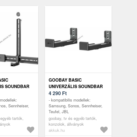
SIC
GOOBAY BASIC
IS SOUNDBAR
UNIVERZÁLIS SOUNDBAR
HEZ FEKETE
FALITARTÓ FEKETE
4 290
Ft
 modellek:
- kompatibilis modellek:
os, Sennheiser,
Samsung, Sonos, Sennheiser,
Teufel, JBL
 egyéb tartók,
goobay, tv és egyéb tartók,
ványok
konzolok, állványok
akkuk.hu