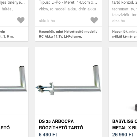
eljesítményét.
Típus: Li-Po - Méret: 14.5cm x
tartó konzol,
lia
5cm x 2.8cm
Kéményre szer
, hűtés,
vhbw, rc modell akku, drón akku
technisat, tv, 
meleg levegő
konzol. A cs
televíziók, ta
hosszú acélsz
műholdvevők 
akkuk.hu
alza.hu
antennák, tar
tein
Hasonlók, mint Helyettesítő modell /
Hasonlók, mint
, 3, 9 m,
RC Akku 11.1V, Li-Polymer,
nélkül kéményr
rögzítő szalag,
5200mAh, XT60 csatlakozó, 145mm x
tartó konzol, 
50mm x 28mm
A
DS 35 ÁRBOCRA
BABYLISS 
ARTÓ
RÖGZÍTHETŐ TARTÓ
METAL X B
6 490
Ft
26 990
Ft