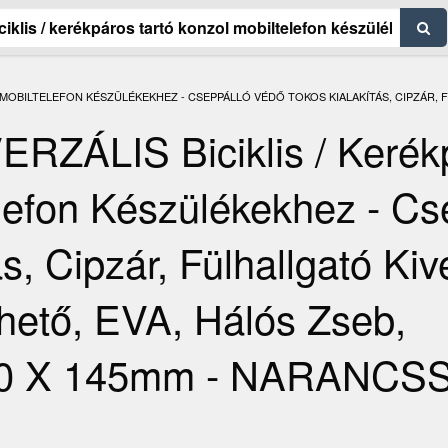
 MOBILTELEFON KÉSZÜLÉKEKHEZ - CSEPPÁLLÓ VÉDŐ TOKOS KIALAKÍTÁS, CIPZÁR, 
ZÁLIS Biciklis / Kerék
elefon Készülékekhez - Cs
s, Cipzár, Fülhallgató Kiv
thető, EVA, Hálós Zseb,
 90 X 145mm - NARANCS