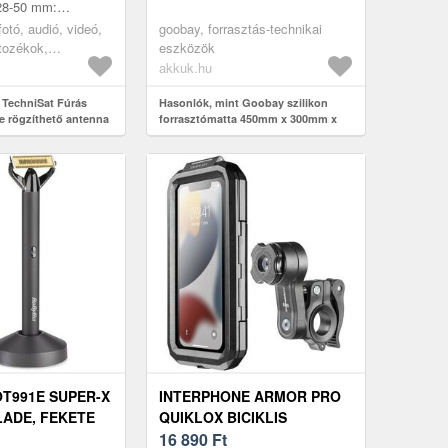
 28-50 mm:
elhető tartó
fotó, audió, videó,
goobay, forrasztás-technikai
omag két 5 m
rtozékok,
eszközök
al...
és antennák, tv
akkuk.hu
tók és konzolok
 TechniSat Fúrás
Hasonlók, mint Goobay szilikon
e rögzíthető antenna
forrasztómatta 450mm x 300mm x
28-50 mm
6mm hőálló 450°C mágneses zsebek
OT991E SUPER-X
INTERPHONE ARMOR PRO
LADE, FEKETE
QUIKLOX BICIKLIS
TELEFONTARTÓ
16 890
Ft