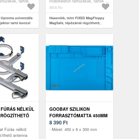
artozékok, tartók
mobiltelefon tartozékok, tartók és
Ma...
állványok
alza.hu
 Optoma univerzális
Hasonlók, mint FIXED MagFloppy
jektor tartó konzol
MagSafe, tépőzárral rögzíthető,
ete (576-826 mm)
fekete
 FÚRÁS NÉLKÜL
GOOBAY SZILIKON
 RÖGZÍTHETŐ
FORRASZTÓMATTA 450MM
ARTÓ KONZOL,
X 300MM X 6MM HŐÁLLÓ
8 390
Ft
450°C MÁGNESES ZSEBEK
at Fúrás nélkül
- Méret: 450 x 6 x 300 mm
zíthető antenna