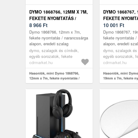
DYMO 1868766, 12MM X 7M,
DYMO 1868767, 
FEKETE NYOMTATÁS /
FEKETE NYOMTA
NARANCSSÁRGA ALAPON,
8 966
Ft
NARANCSSÁRGA
10 001
Ft
EREDETI SZALAG
EREDETI SZAL
Dymo 1868766, 12mm x 7m,
Dymo 1868767, 19
fekete nyomtatás / narancssárga
fekete nyomtatás /
alapon, eredeti szalag
alapon, eredeti sza
dymo, szalagok és címkék,
dymo, szalagok és
egyéb sorozatok, fekete
egyéb sorozatok, f
cdrmarket.hu
cdrmarket.hu
Hasonlók, mint Dymo 1868766,
Hasonlók, mint Dymo
12mm x 7m, fekete nyomtatás /
19mm x 7m, fekete ny
narancssárga alapon, eredeti szalag
narancssárga alapon,