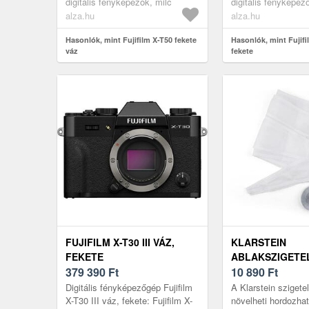
digitális fényképezők, milc
digitális fényképez
legújabb érzéke...
alza.hu
alza.hu
Hasonlók, mint Fujifilm X-T50 fekete
Hasonlók, mint Fujifi
váz
fekete
FUJIFILM X-T30 III VÁZ,
KLARSTEIN
FEKETE
ABLAKSZIGETE
379 390
Ft
KÉSZLET, 3, 9 M
10 890
Ft
CIPZÁRRAL RÖG
Digitális fényképezőgép Fujifilm
A Klarstein szigetel
RÖGZÍTŐ SZALA
X-T30 III váz, fekete: Fujifilm X-
növelheti hordozha