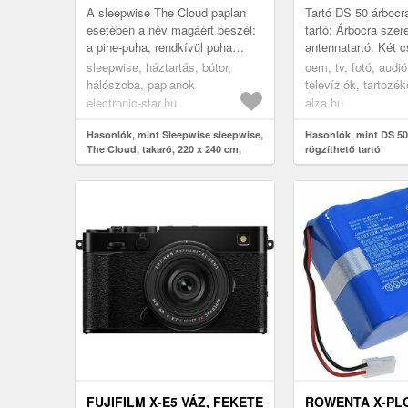
EGÉSZ ÉVBEN
A sleepwise The Cloud paplan
Tartó DS 50 árbocra
HASZNÁLHATÓ TAKARÓ
esetében a név magáért beszél:
tartó: Árbocra szer
a pihe-puha, rendkívül puha
antennatartó. Két 
paplan lehetővé teszi, hogy
segítségével rögzít
sleepwise, háztartás, bútor,
oem, tv, fotó, audió
egész évben jól aludjon, és kip...
galvanizált cinkkel 
hálószoba, paplanok
televíziók, tartozék
műholdvevők és an
electronic-star.hu
alza.hu
antennák, tartók é
Hasonlók, mint Sleepwise sleepwise,
Hasonlók, mint DS 50
The Cloud, takaró, 220 x 240 cm,
rögzíthető tartó
mikroszálas, egész évben
használható takaró
FUJIFILM X-E5 VÁZ, FEKETE
ROWENTA X-PL