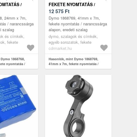
OMTATÁS /
FEKETE NYOMTATÁS /
ÁRGA ALAPON,
NARANCSSÁRGA ALAPON,
12 575
Ft
ZALAG
EREDETI SZALAG
8, 24mm x 7m,
Dymo 1868769, 41mm x 7m,
tás / narancssárga
fekete nyomtatás / narancssárga
i szalag
alapon, eredeti szalag
ok és címkék,
dymo, szalagok és címkék,
ok, fekete
egyéb sorozatok, fekete
cdrmarket.hu
 Dymo 1868768,
Hasonlók, mint Dymo 1868769,
ete nyomtatás /
41mm x 7m, fekete nyomtatás /
apon, eredeti szalag
narancssárga alapon, eredeti szalag