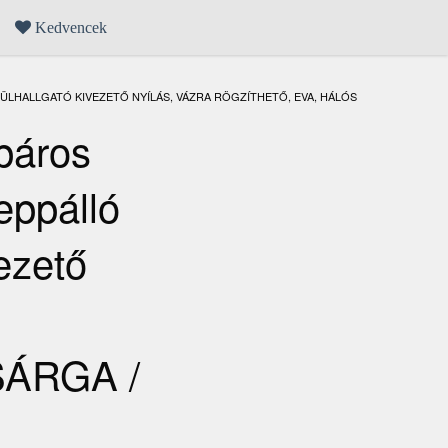
Kedvencek
FÜLHALLGATÓ KIVEZETŐ NYÍLÁS, VÁZRA RÖGZÍTHETŐ, EVA, HÁLÓS
páros
eppálló
ezető
SÁRGA /