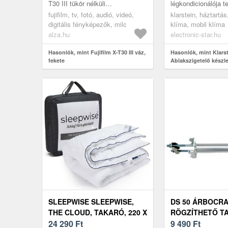
T30 III tükör nélküli
légkondicionálója t
fényképezőgépA te történeted
Az innovatív textilfó
fujifilm, tv, fotó, audió, videó,
klarstein, háztartás
most kezdődikA Fujifilm X-T30...
megakadályozza a 
digitális fényképezők, milc
klíma, mobil klíma
beha...
alza.hu
electronic-star.hu
Hasonlók, mint Fujifilm X-T30 III váz,
Hasonlók, mint Klars
fekete
Ablakszigetelő készlet
cipzárral rögzíthető, 
fehér
SLEEPWISE SLEEPWISE,
DS 50 ÁRBOCR
THE CLOUD, TAKARÓ, 220 X
RÖGZÍTHETŐ T
240 CM, MIKROSZÁLAS,
24 290
Ft
9 490
Ft