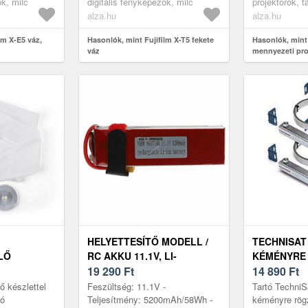
ők, milc
digitális fényképezők, milc
projektorok, t
OCM8...
alza.hu
alza.hu
lm X-E5 váz,
Hasonlók, mint Fujifilm X-T5 fekete
Hasonlók, mint
váz
mennyezeti pro
OCM815W - fek
HELYETTESÍTŐ MODELL /
TECHNISAT
LŐ
RC AKKU 11.1V, LI-
KÉMÉNYRE
,
POLYMER, 5200MAH, XT60
19 290
Ft
ANTENNA T
14 890
Ft
ZÍTHETŐ,
CSATLAKOZÓ, 145MM X
28-50 MM
ő készlettel
Feszültség: 11.1V -
Tartó TechniS
G, FEHÉR
50MM X 28MM
tó
Teljesítmény: 5200mAh/58Wh -
kéményre rög