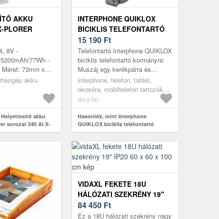
ÍTŐ AKKU
INTERPHONE QUIKLOX
X-PLORER
BICIKLIS TELEFONTARTÓ
40 AI X-PLORER
KORMÁNYRA
15 190
Ft
40+ AI
4, 8V -
Telefontartó Interphone QUIKLOX
TÍPUS N139-
: 5200mAh/77Wh -
biciklis telefontartó kormányra:
 - Méret: 73mm x
Muszáj egy kerékpárra és
- kompatibilis
motorra csatlakoztatni a
rtásigép akku
interphone, telefon, tablet,
G9495, RR9695WH,
telefonod? Akkor remek
okosóra, mobiltelefon tartozékok,
..
választás...
tartók és állványok
alza.hu
 Helyettesítő akku
Hasonlók, mint Interphone
er sorozat 240 AI X-
QUIKLOX biciklis telefontartó
 240+ AI RR9695WH
kormányra
P
VIDAXL FEKETE 18U
HÁLÓZATI SZEKRÉNY 19"
IP20 60 X 60 X 100 CM
84 450
Ft
Ez a 18U hálózati szekrény nagy