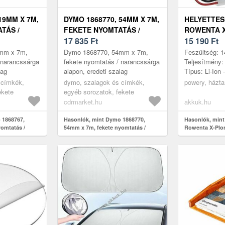
19MM X 7M,
DYMO 1868770, 54MM X 7M,
HELYETTES
TÁS /
FEKETE NYOMTATÁS /
ROWENTA 
 ALAPON,
NARANCSSÁRGA ALAPON,
17 835
Ft
SOROZAT 2
15 190
Ft
AG
EREDETI SZALAG
SOROZAT 2
mm x 7m,
Dymo 1868770, 54mm x 7m,
Feszültség: 1
RR9695WH 
 narancssárga
fekete nyomtatás / narancssárga
Teljesítmény
lag
alapon, eredeti szalag
Típus: Li-Ion
4S2P
69mm x 38mm 
 címkék,
dymo, szalagok és címkék,
powery, házta
modellek: R
ekete
egyéb sorozatok, fekete
N139-4S2P - .
cdrmarket.hu
akkuk.hu
 1868767,
Hasonlók, mint Dymo 1868770,
Hasonlók, mint
omtatás /
54mm x 7m, fekete nyomtatás /
Rowenta X-Plor
 eredeti szalag
narancssárga alapon, eredeti szalag
Plorer sorozat
típus N139-4S2