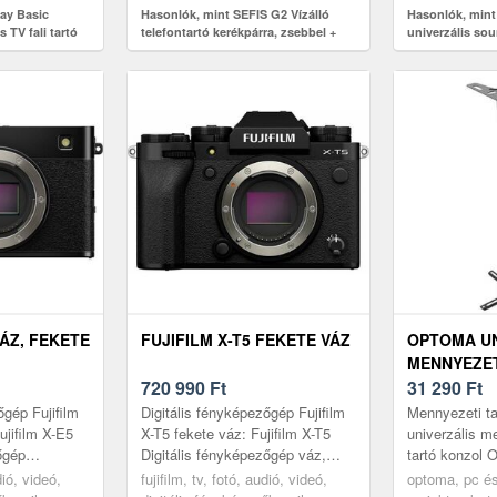
ay Basic
Hasonlók, mint SEFIS G2 Vízálló
Hasonlók, min
 TV fali tartó
telefontartó kerékpárra, zsebbel +
univerzális so
ltralapos 14,
ajándék Flex kerékpáros telefontartó
fekete
VÁZ, FEKETE
FUJIFILM X-T5 FEKETE VÁZ
OPTOMA UN
MENNYEZE
720 990
Ft
TARTÓ KON
31 290
Ft
FEKETE (57
őgép Fujifilm
Digitális fényképezőgép Fujifilm
Mennyezeti t
ujifilm X-E5
X-T5 fekete váz: Fujifilm X-T5
univerzális m
őgép
Digitális fényképezőgép váz,
tartó konzol
e a közösségi
feketeKészüljön fel, hogy a
(576-826 mm)
dió, videó,
fujifilm, tv, fotó, audió, videó,
optoma, pc és
JIFILM X...
fotózás egy teljesen új sz...
alkalmazható