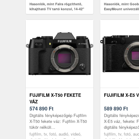
Hasonlók, mint Falra rögzíthető,
Hasonlók, mint Goob
kihajtható TV tartó konzol, 14-42"
EasyMount univerzális
37-70col (94-178cm) u
5mm max50kg
FUJIFILM X-T50 FEKETE
FUJIFILM X-E5 
VÁZ
574 890
Ft
589 890
Ft
Digitális fényképezőgép Fujifilm
Digitális fényképez
X-T50 fekete váz: Fujifilm X-T50
X-E5 váz, fekete: F
tükör nélküli
digitális fényképez
fényképezőgépKlasszikus
vázEmeld új szintr
fujifilm, tv, fotó, audió, videó,
fujifilm, tv, fotó, au
design, lekerekített formaA
média profilodA FU