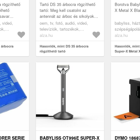
 rögzíthető
Tartó DS 35 árbocra rögzíthető
Borotva Baby
elhető
tartó: Meg kell csatolni az
X Metal X Bla
csavar
antennát az árboc és sikolyok
hető, felszínét
tudja? Aztán van egy nagyon
, videó,
oem, tv, fotó, audió, videó,
babyliss, házt
kezelték. ...
egyszerű és olcsó megoldás.
ok,
televíziók, tartozékok,
szépségápolá
Va...
tennák, tv
műholdvevők és antennák, tv
borotvák
alza.hu
alza.hu
s konzolok
antennák, tartók és konzolok
 árbocra
Hasonlók, mint DS 35 árbocra
Hasonlók, mint
rögzíthető tartó
Super-X Metal X
ORER SERIE
BABYLISS OT996E SUPER-X
DYMO 18687