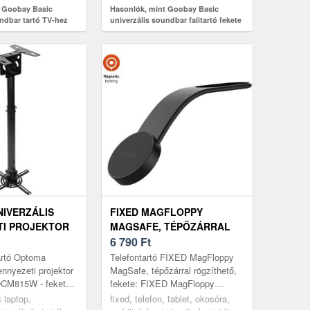
t Goobay Basic
Hasonlók, mint Goobay Basic
undbar tartó TV-hez
univerzális soundbar falitartó fekete
IVERZÁLIS
FIXED MAGFLOPPY
TI PROJEKTOR
MAGSAFE, TÉPŐZÁRRAL
ZOL OCM815W -
RÖGZÍTHETŐ, FEKETE
6 790
Ft
6-826 MM)
artó Optoma
Telefontartó FIXED MagFloppy
ennyezeti projektor
MagSafe, tépőzárral rögzíthető,
 OCM815W - fekete
fekete: FIXED MagFloppy
: Széles körben
mobiltelefon tartóA praktikus
 laptop,
fixed, telefon, tablet, okosóra,
 tartóAz Optoma
mágneses mobiltelefon tartó a