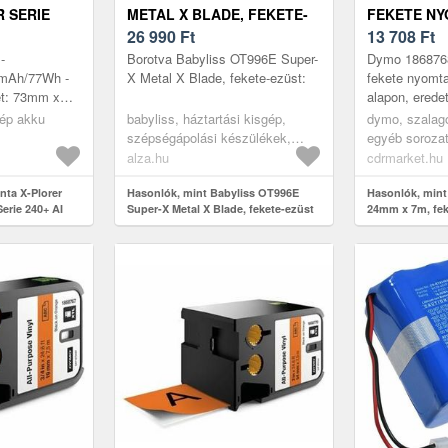
R SERIE
METAL X BLADE, FEKETE-
FEKETE NY
PORSZÍVÓ
EZÜST
26 990
Ft
NARANCSS
13 708
Ft
ESÍTŐ)
EREDETI S
-
Borotva Babyliss OT996E Super-
Dymo 186876
0mAh/77Wh -
X Metal X Blade, fekete-ezüst:
fekete nyomta
ret: 73mm x
alapon, eredet
gép akku
babyliss, háztartási kisgép,
dymo, szalag
szépségápolási készülékek,
egyéb sorozat
borotvák
alza.hu
cdrmarket.hu
ta X-Plorer
Hasonlók, mint Babyliss OT996E
Hasonlók, mint
Serie 240+ AI
Super-X Metal X Blade, fekete-ezüst
24mm x 7m, fek
elyettesítő)
narancssárga al