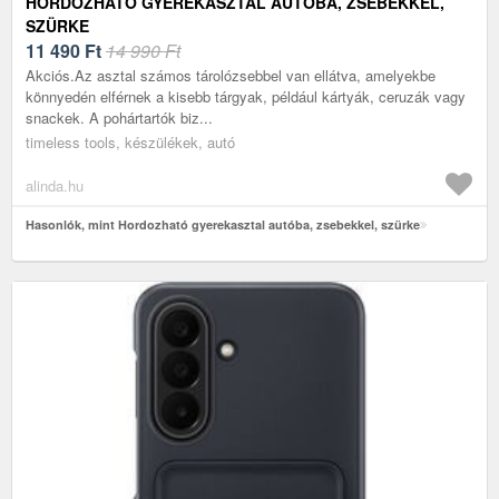
HORDOZHATÓ GYEREKASZTAL AUTÓBA, ZSEBEKKEL,
SZÜRKE
11 490
Ft
14 990 Ft
Akciós.Az asztal számos tárolózsebbel van ellátva, amelyekbe
könnyedén elférnek a kisebb tárgyak, például kártyák, ceruzák vagy
snackek. A pohártartók biz...
timeless tools, készülékek, autó
alinda.hu
Hasonlók, mint Hordozható gyerekasztal autóba, zsebekkel, szürke