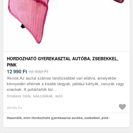
HORDOZHATÓ GYEREKASZTAL AUTÓBA, ZSEBEKKEL,
PINK
12 990
Ft
16 990 Ft
Akciós.Az asztal számos tárolózsebbel van ellátva, amelyekbe
könnyedén elférnek a kisebb tárgyak, például kártyák, ceruzák vagy
snackek. A pohártartók biz...
timeless tools, készülékek, autó
alinda.hu
Hasonlók, mint Hordozható gyerekasztal autóba, zsebekkel, pink