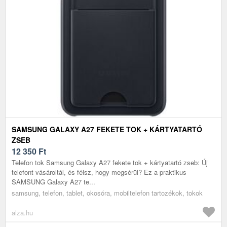
SAMSUNG GALAXY A27 FEKETE TOK + KÁRTYATARTÓ
ZSEB
12 350
Ft
Telefon tok Samsung Galaxy A27 fekete tok + kártyatartó zseb: Új
telefont vásároltál, és félsz, hogy megsérül? Ez a praktikus
SAMSUNG Galaxy A27 te...
samsung, telefon, tablet, okosóra, mobiltelefon tartozékok, tokok
alza.hu