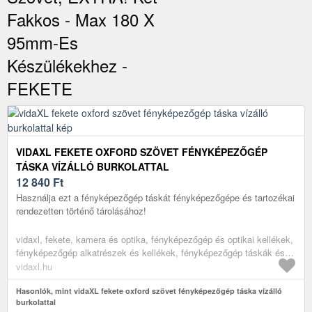
Fakkos - Max 180 X
95mm-Es
Készülékekhez -
FEKETE
VIDAXL FEKETE OXFORD SZÖVET FÉNYKÉPEZŐGÉP
TÁSKA VÍZÁLLÓ BURKOLATTAL
12 840
Ft
Használja ezt a fényképezőgép táskát fényképezőgépe és tartozékai
rendezetten történő tárolásához!
vidaxl, fekete, kamera és optika, fényképezőgép és optikai kellékek,
fényképezőgép alkatrészek és kellékek, fényképezőgép táskák és
tokok
vidaxl.hu
Hasonlók, mint vidaXL fekete oxford szövet fényképezőgép táska vízálló
burkolattal