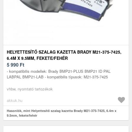
HELYETTESÍTŐ SZALAG KAZETTA BRADY M21-375-7425,
6.4M X 9.5MM, FEKETE/FEHÉR
5 990
Ft
- kompatibilis modellek: Brady BMP21-PLUS BMP21 ID PAL
LABPAL BMP21-LAB - kompatibilis típusok: M21-375-7425
vhbw, nyomtató tartozékok
akkuk.hu
Hasonlók, mint Helyettesítő szalag kazetta Brady M21-375-7425, 6.4m x
9.5mm, fekete/fehér