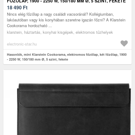
FŐZŐLAP, 1900 - 2250 W, 150/180 MM Ø, 5 SZINT, FEKETE
18 490
Ft
Nincs elég főzőlap a nagy családi vacsoránál? Kollégiumban,
lakóautóban vagy kis konyhában szeretne igazán főzni? A Klarstein
Cookorama hordozható ...
klarstein, háztartás, konyhai kisgépek, elektromos tűzhelyek
electronic-star.hu
Hasonlók, mint Klarstein Cookorama, elektromos főzőlap, két főzőlap, 1900
- 2250 W, 150/180 mm Ø, 5 szint, fekete