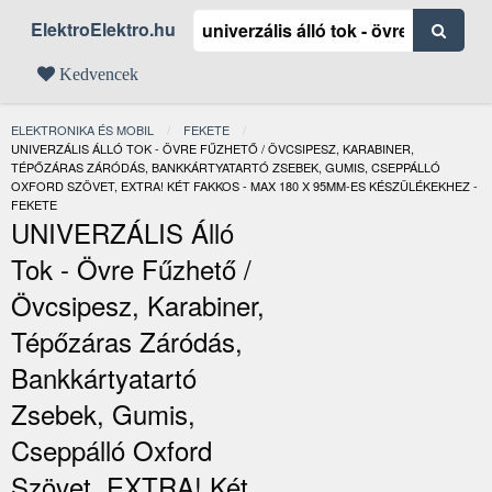
ElektroElektro.hu
Kedvencek
ELEKTRONIKA ÉS MOBIL
FEKETE
JELENLEGI:
UNIVERZÁLIS ÁLLÓ TOK - ÖVRE FŰZHETŐ / ÖVCSIPESZ, KARABINER,
TÉPŐZÁRAS ZÁRÓDÁS, BANKKÁRTYATARTÓ ZSEBEK, GUMIS, CSEPPÁLLÓ
OXFORD SZÖVET, EXTRA! KÉT FAKKOS - MAX 180 X 95MM-ES KÉSZÜLÉKEKHEZ -
FEKETE
UNIVERZÁLIS Álló
Tok - Övre Fűzhető /
Övcsipesz, Karabiner,
Tépőzáras Záródás,
Bankkártyatartó
Zsebek, Gumis,
Cseppálló Oxford
Szövet, EXTRA! Két