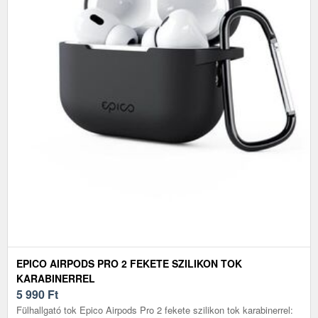
EPICO AIRPODS PRO 2 FEKETE SZILIKON TOK
KARABINERREL
5 990
Ft
Fülhallgató tok Epico Airpods Pro 2 fekete szilikon tok karabinerrel: