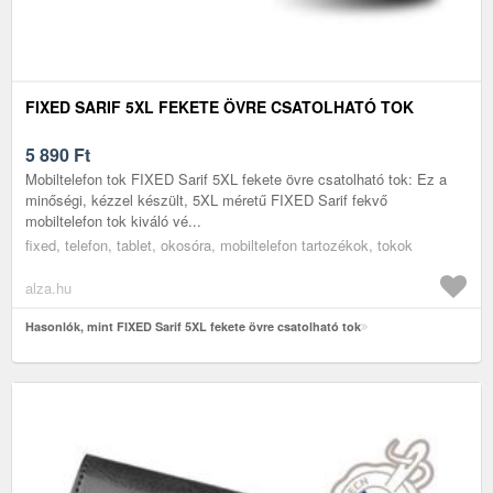
FIXED SARIF 5XL FEKETE ÖVRE CSATOLHATÓ TOK
5 890
Ft
Mobiltelefon tok FIXED Sarif 5XL fekete övre csatolható tok: Ez a
minőségi, kézzel készült, 5XL méretű FIXED Sarif fekvő
mobiltelefon tok kiváló vé...
fixed, telefon, tablet, okosóra, mobiltelefon tartozékok, tokok
alza.hu
Hasonlók, mint FIXED Sarif 5XL fekete övre csatolható tok