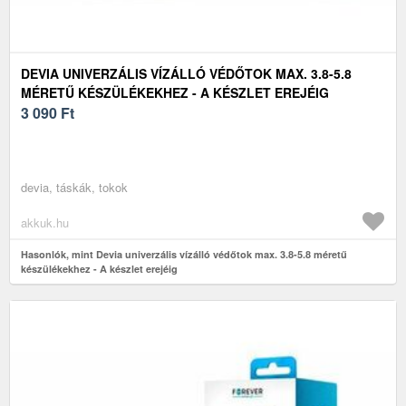
DEVIA UNIVERZÁLIS VÍZÁLLÓ VÉDŐTOK MAX. 3.8-5.8
MÉRETŰ KÉSZÜLÉKEKHEZ - A KÉSZLET EREJÉIG
3 090
Ft
devia, táskák, tokok
akkuk.hu
Hasonlók, mint Devia univerzális vízálló védőtok max. 3.8-5.8 méretű
készülékekhez - A készlet erejéig