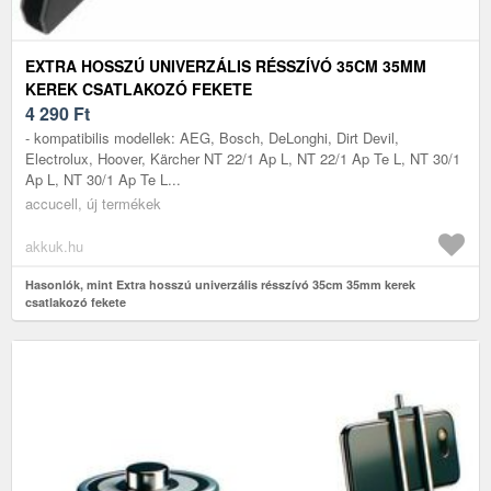
EXTRA HOSSZÚ UNIVERZÁLIS RÉSSZÍVÓ 35CM 35MM
KEREK CSATLAKOZÓ FEKETE
4 290
Ft
- kompatibilis modellek: AEG, Bosch, DeLonghi, Dirt Devil,
Electrolux, Hoover, Kärcher NT 22/1 Ap L, NT 22/1 Ap Te L, NT 30/1
Ap L, NT 30/1 Ap Te L...
accucell, új termékek
akkuk.hu
Hasonlók, mint Extra hosszú univerzális résszívó 35cm 35mm kerek
csatlakozó fekete