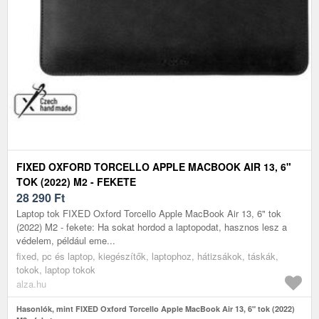
FIXED OXFORD TORCELLO APPLE MACBOOK AIR 13, 6"
TOK (2022) M2 - FEKETE
28 290
Ft
Laptop tok FIXED Oxford Torcello Apple MacBook Air 13, 6" tok
(2022) M2 - fekete: Ha sokat hordod a laptopodat, hasznos lesz a
védelem, például eme...
fixed, pc és laptop, kiegészítők, laptophoz, hátizsákok, táskák,
tokok, laptop tokok
alza.hu
Hasonlók, mint FIXED Oxford Torcello Apple MacBook Air 13, 6" tok (2022)