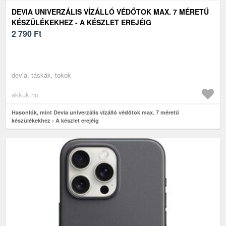
DEVIA UNIVERZÁLIS VÍZÁLLÓ VÉDŐTOK MAX. 7 MÉRETŰ
KÉSZÜLÉKEKHEZ - A KÉSZLET EREJÉIG
2 790
Ft
devia, táskák, tokok
akkuk.hu
Hasonlók, mint Devia univerzális vízálló védőtok max. 7 méretű
készülékekhez - A készlet erejéig