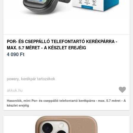
POR- ÉS CSEPPÁLLÓ TELEFONTARTÓ KERÉKPÁRRA -
MAX. 5.7 MÉRET - A KÉSZLET EREJÉIG
4 090
Ft
powery, kerékpár tartozékok
akkuk.hu
Hasonlók, mint Por- és cseppálló telefontartó kerékpárra - max. 5.7 méret - A
készlet erejéig