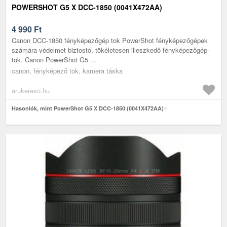
POWERSHOT G5 X DCC-1850 (0041X472AA)
4 990
Ft
Canon DCC-1850 fényképezőgép tok PowerShot fényképezőgépek
számára védelmet biztostó, tökéletesen illeszkedő fényképezőgép-
tok. Canon PowerShot G5 ...
canon, fényképező tok, kamera táska
arukereso.hu
Hasonlók, mint PowerShot G5 X DCC-1850 (0041X472AA)