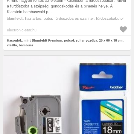
A rend nagyon fontos az életben - különösen a fürdőszobában. Mivel
a fürdőszoba a szépség, gondoskodás és a pihenés helye. A
Klarstein bambuswald p...
blumfeldt, háztartás, bútor, fürdőszoba és szaniter, fürdőszobabútor
electronic-star.hu
Hasonlók, mint Blumfeldt Premium, polcok zuhanyozóba, 26 x 66 x 18 cm,
vízálló, bambusz