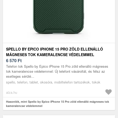
SPELLO BY EPICO IPHONE 15 PRO ZÖLD ELLENÁLLÓ
MÁGNESES TOK KAMERALENCSE VÉDELEMMEL
6 570
Ft
Telefon tok Spello by Epico iPhone 15 Pro zöld ellenálló mágneses
tok kameralencse védelemmel: Új telefont vásároltál, és félsz az
esetleges sérülé...
spello, telefon, tablet, okosóra, mobiltelefon tartozékok, tokok
alza.hu
Hasonlók, mint Spello by Epico iPhone 15 Pro zöld ellenálló mágneses tok
kameralencse védelemmel