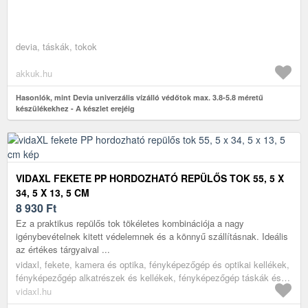
devia, táskák, tokok
akkuk.hu
Hasonlók, mint Devia univerzális vízálló védőtok max. 3.8-5.8 méretű
készülékekhez - A készlet erejéig
VIDAXL FEKETE PP HORDOZHATÓ REPÜLŐS TOK 55, 5 X
34, 5 X 13, 5 CM
8 930
Ft
Ez a praktikus repülős tok tökéletes kombinációja a nagy
igénybevételnek kitett védelemnek és a könnyű szállításnak. Ideális
az értékes tárgyaival ...
vidaxl, fekete, kamera és optika, fényképezőgép és optikai kellékek,
fényképezőgép alkatrészek és kellékek, fényképezőgép táskák és
tokok
vidaxl.hu