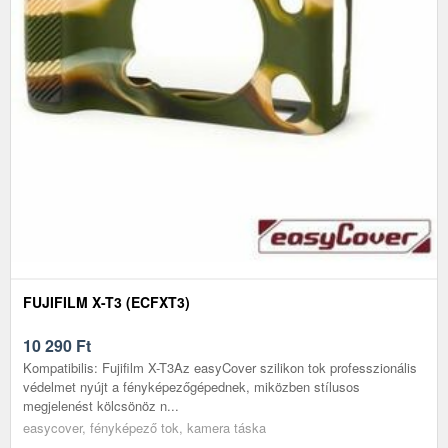
FUJIFILM X-T3 (ECFXT3)
10 290
Ft
Kompatibilis: Fujifilm X-T3Az easyCover szilikon tok professzionális
védelmet nyújt a fényképezőgépednek, miközben stílusos
megjelenést kölcsönöz n...
easycover, fényképező tok, kamera táska