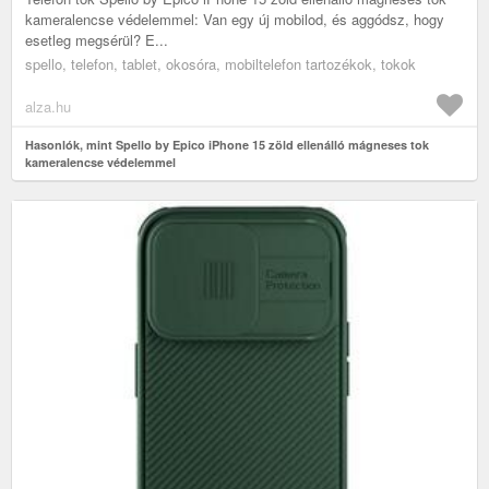
kameralencse védelemmel: Van egy új mobilod, és aggódsz, hogy
esetleg megsérül? E...
spello, telefon, tablet, okosóra, mobiltelefon tartozékok, tokok
alza.hu
Hasonlók, mint Spello by Epico iPhone 15 zöld ellenálló mágneses tok
kameralencse védelemmel