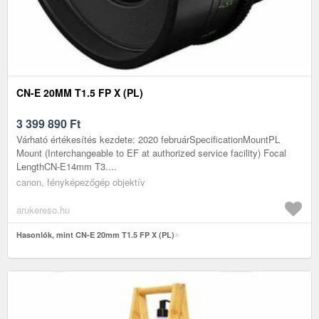
CN-E 20MM T1.5 FP X (PL)
3 399 890
Ft
Várható értékesítés kezdete: 2020 februárSpecificationMountPL
Mount (Interchangeable to EF at authorized service facility) Focal
LengthCN-E14mm T3....
canon, fényképezőgép objektív
arukereso.hu
Hasonlók, mint CN-E 20mm T1.5 FP X (PL)