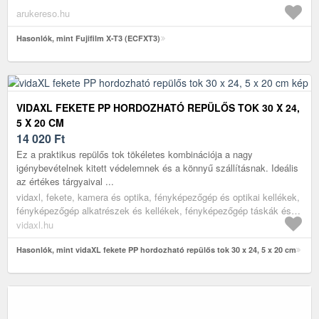
arukereso.hu
Hasonlók, mint Fujifilm X-T3 (ECFXT3)
VIDAXL FEKETE PP HORDOZHATÓ REPÜLŐS TOK 30 X 24,
5 X 20 CM
14 020
Ft
Ez a praktikus repülős tok tökéletes kombinációja a nagy
igénybevételnek kitett védelemnek és a könnyű szállításnak. Ideális
az értékes tárgyaival ...
vidaxl, fekete, kamera és optika, fényképezőgép és optikai kellékek,
fényképezőgép alkatrészek és kellékek, fényképezőgép táskák és
tokok
vidaxl.hu
Hasonlók, mint vidaXL fekete PP hordozható repülős tok 30 x 24, 5 x 20 cm