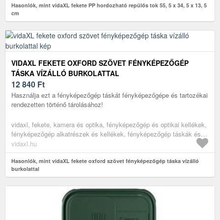
Hasonlók, mint vidaXL fekete PP hordozható repülős tok 55, 5 x 34, 5 x 13, 5
cm
VIDAXL FEKETE OXFORD SZÖVET FÉNYKÉPEZŐGÉP
TÁSKA VÍZÁLLÓ BURKOLATTAL
12 840
Ft
Használja ezt a fényképezőgép táskát fényképezőgépe és tartozékai
rendezetten történő tárolásához!
vidaxl, fekete, kamera és optika, fényképezőgép és optikai kellékek,
fényképezőgép alkatrészek és kellékek, fényképezőgép táskák és
tokok
vidaxl.hu
Hasonlók, mint vidaXL fekete oxford szövet fényképezőgép táska vízálló
burkolattal