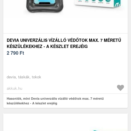
DEVIA UNIVERZÁLIS VÍZÁLLÓ VÉDŐTOK MAX. 7 MÉRETŰ
KÉSZÜLÉKEKHEZ - A KÉSZLET EREJÉIG
2 790
Ft
devia, táskák, tokok
akkuk.hu
Hasonlók, mint Devia univerzális vízálló védőtok max. 7 méretű
készülékekhez - A készlet erejéig