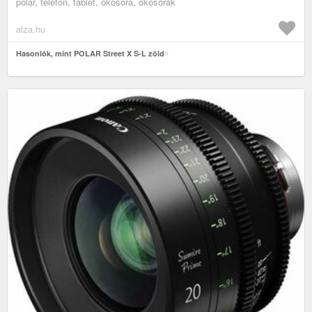
polar, telefon, tablet, okosóra, okosórák
alza.hu
Hasonlók, mint POLAR Street X S-L zöld