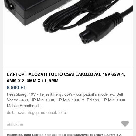
LAPTOP HÁLÓZATI TÖLTŐ CSATLAKOZÓVAL 19V 65W 4,
0MM X 2, 0MM X 11, 9MM
8 990
Ft
Feszültség: 19V - Teljesítmény: 65W - kompatibilis modellek: Dell
Vostro 5460, HP Mini 1000, HP Mini 1000 Mi Edition, HP Mini 1000
Mobile Broadband...
delta, számítógép, notebook töltő
akkuk.hu
Hasonlók, mint Laptop hálózati töltő csatlakozóval 19V 65W 4, 0mm x 2,