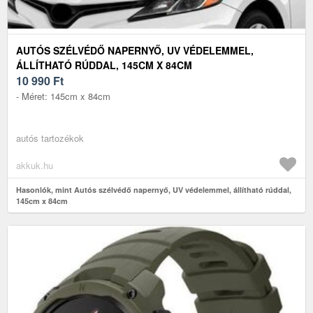
AUTÓS SZÉLVÉDŐ NAPERNYŐ, UV VÉDELEMMEL,
ÁLLÍTHATÓ RÚDDAL, 145CM X 84CM
10 990
Ft
- Méret: 145cm x 84cm
autós tartozékok
akkuk.hu
Hasonlók, mint Autós szélvédő napernyő, UV védelemmel, állítható rúddal,
145cm x 84cm