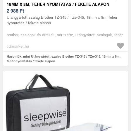
18MM X 8M, FEHÉR NYOMTATÁS / FEKETE ALAPON
2 988
Ft
Utángyártott szalag Brother TZ-345 / TZe-345, 18mm x 8m, fehér
nyomtatás / fekete alapon
brother, szalagok és címkék, sor tze/tz, utángyártott szalagok, fehér
cdrmarket.hu
Hasonlók, mint Utángyártott szalag Brother TZ-345 / TZe-345, 18mm x 8m,
fehér nyomtatás / fekete alapon