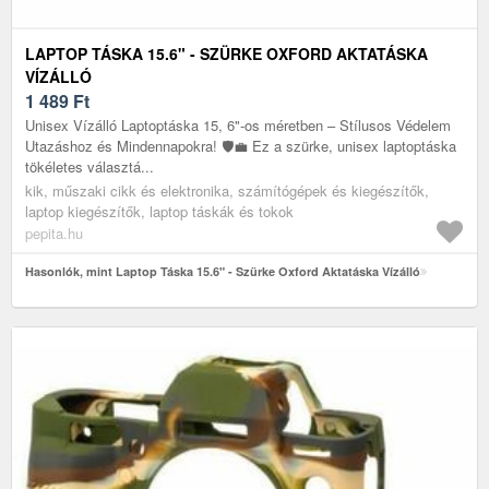
LAPTOP TÁSKA 15.6" - SZÜRKE OXFORD AKTATÁSKA
VÍZÁLLÓ
1 489
Ft
Unisex Vízálló Laptoptáska 15, 6"-os méretben – Stílusos Védelem
Utazáshoz és Mindennapokra! 🛡️💼 Ez a szürke, unisex laptoptáska
tökéletes választá...
kik, műszaki cikk és elektronika, számítógépek és kiegészítők,
laptop kiegészítők, laptop táskák és tokok
pepita.hu
Hasonlók, mint Laptop Táska 15.6" - Szürke Oxford Aktatáska Vízálló