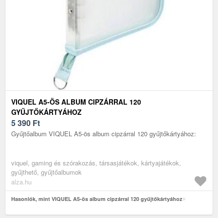
VIQUEL A5-ÖS ALBUM CIPZÁRRAL 120
GYŰJTŐKÁRTYÁHOZ
5 390
Ft
Gyűjtőalbum VIQUEL A5-ös album cipzárral 120 gyűjtőkártyához:
viquel, gaming és szórakozás, társasjátékok, kártyajátékok,
gyűjthető, gyűjtőalbumok
alza.hu
Hasonlók, mint VIQUEL A5-ös album cipzárral 120 gyűjtőkártyához