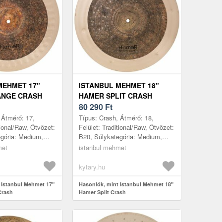
MEHMET 17"
ISTANBUL MEHMET 18"
ANGE CRASH
HAMER SPLIT CRASH
80 290
Ft
 Átmérő: 17,
Típus: Crash, Átmérő: 18,
tional/Raw, Ötvözet:
Felület: Traditional/Raw, Ötvözet:
gória: Medium,
B20, Súlykategória: Medium,
: Törökország
Gyártás helye: Törökország
met
istanbul mehmet
kytary.hu
 Istanbul Mehmet 17"
Hasonlók, mint Istanbul Mehmet 18"
Crash
Hamer Split Crash