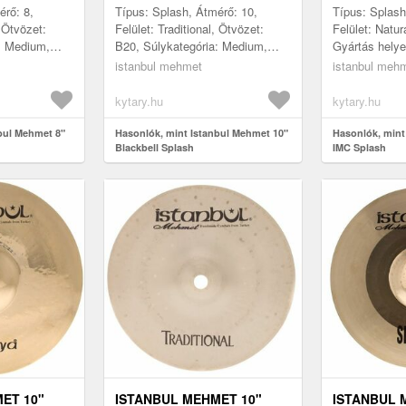
érő: 8,
Típus: Splash, Átmérő: 10,
Típus: Splash
, Ötvözet:
Felület: Traditional, Ötvözet:
Felület: Natur
: Medium,
B20, Súlykategória: Medium,
Gyártás helye
ökország
Gyártás helye: Törökország
istanbul mehmet
istanbul meh
kytary.hu
kytary.hu
bul Mehmet 8"
Hasonlók, mint Istanbul Mehmet 10"
Hasonlók, mint
Blackbell Splash
IMC Splash
ET 10"
ISTANBUL MEHMET 10"
ISTANBUL 