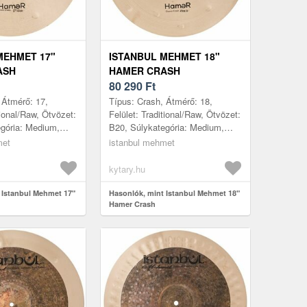
MEHMET 17"
ISTANBUL MEHMET 18"
ASH
HAMER CRASH
80 290
Ft
 Átmérő: 17,
Típus: Crash, Átmérő: 18,
tional/Raw, Ötvözet:
Felület: Traditional/Raw, Ötvözet:
gória: Medium,
B20, Súlykategória: Medium,
: Törökország
Gyártás helye: Törökország
met
istanbul mehmet
kytary.hu
 Istanbul Mehmet 17"
Hasonlók, mint Istanbul Mehmet 18"
Hamer Crash