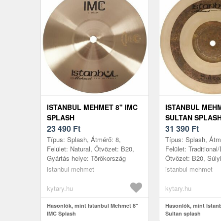
ISTANBUL MEHMET 8" IMC
ISTANBUL MEHM
SPLASH
SULTAN SPLAS
23 490
Ft
31 390
Ft
Típus: Splash, Átmérő: 8,
Típus: Splash, Átm
Felület: Natural, Ötvözet: B20,
Felület: Traditional
Gyártás helye: Törökország
Ötvözet: B20, Súly
Thin, Gyártás hely
istanbul mehmet
istanbul mehmet
kytary.hu
kytary.hu
Hasonlók, mint Istanbul Mehmet 8"
Hasonlók, mint Istan
IMC Splash
Sultan splash