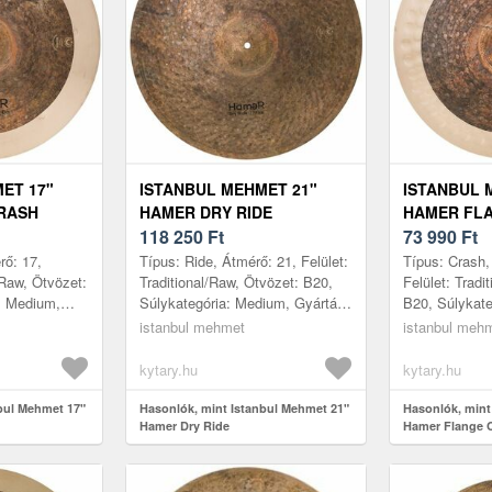
ET 17"
ISTANBUL MEHMET 21"
ISTANBUL 
CRASH
HAMER DRY RIDE
HAMER FL
118 250
Ft
73 990
Ft
rő: 17,
Típus: Ride, Átmérő: 21, Felület:
Típus: Crash,
/Raw, Ötvözet:
Traditional/Raw, Ötvözet: B20,
Felület: Tradi
: Medium,
Súlykategória: Medium, Gyártás
B20, Súlykate
ökország
helye: Törökország
Gyártás helye
istanbul mehmet
istanbul meh
kytary.hu
kytary.hu
bul Mehmet 17"
Hasonlók, mint Istanbul Mehmet 21"
Hasonlók, mint
Hamer Dry Ride
Hamer Flange 