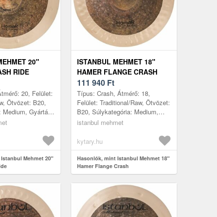
MEHMET 20"
ISTANBUL MEHMET 18"
SH RIDE
HAMER FLANGE CRASH
111 940
Ft
tmérő: 20, Felület:
Típus: Crash, Átmérő: 18,
aw, Ötvözet: B20,
Felület: Traditional/Raw, Ötvözet:
a: Medium, Gyártás
B20, Súlykategória: Medium,
rszág
Gyártás helye: Törökország
met
istanbul mehmet
kytary.hu
 Istanbul Mehmet 20"
Hasonlók, mint Istanbul Mehmet 18"
ide
Hamer Flange Crash