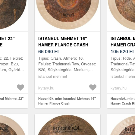
ET 22"
ISTANBUL MEHMET 16"
ISTANBUL 
E
HAMER FLANGE CRASH
HAMER CRA
66 090
Ft
105 620
Ft
: 22, Felület:
Típus: Crash, Átmérő: 16,
Típus: Ride, Á
vözet: B20,
Felület: Traditional/Raw, Ötvözet:
Traditional/R
ium, Gyártás
B20, Súlykategória: Medium,
Súlykategóri
Gyártás helye: Törökország
helye: Töröko
istanbul mehmet
istanbul meh
kytary.hu
kytary.hu
bul Mehmet 22"
Hasonlók, mint Istanbul Mehmet 16"
Hasonlók, mint
Hamer Flange Crash
Hamer Crash R