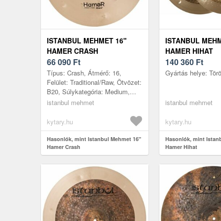
ISTANBUL MEHMET 16"
ISTANBUL MEHM
HAMER CRASH
HAMER HIHAT
66 090
Ft
140 360
Ft
Típus: Crash, Átmérő: 16,
Gyártás helye: Tör
Felület: Traditional/Raw, Ötvözet:
B20, Súlykategória: Medium,
Gyártás helye: Törökország
istanbul mehmet
istanbul mehmet
kytary.hu
kytary.hu
Hasonlók, mint Istanbul Mehmet 16"
Hasonlók, mint Istan
Hamer Crash
Hamer Hihat