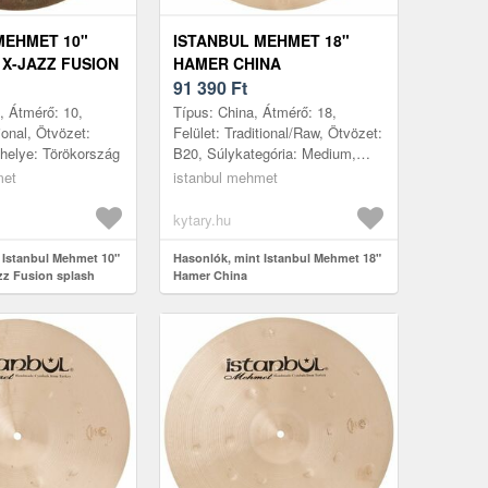
MEHMET 10"
ISTANBUL MEHMET 18"
 X-JAZZ FUSION
HAMER CHINA
91 390
Ft
, Átmérő: 10,
Típus: China, Átmérő: 18,
tional, Ötvözet:
Felület: Traditional/Raw, Ötvözet:
helye: Törökország
B20, Súlykategória: Medium,
Gyártás helye: Törökország
met
istanbul mehmet
kytary.hu
 Istanbul Mehmet 10"
Hasonlók, mint Istanbul Mehmet 18"
zz Fusion splash
Hamer China