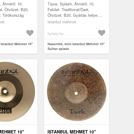
, Átmérő: 10,
Típus: Splash, Átmérő: 10,
al, Ötvözet: B20,
Felület: Traditional/Dark,
: Törökország
Ötvözet: B20, Gyártás helye:
Törökország
met
istanbul mehmet
kytary.hu
 Istanbul Mehmet 10"
Hasonlók, mint Istanbul Mehmet 10"
Sultan splash
MEHMET 10"
ISTANBUL MEHMET 10"