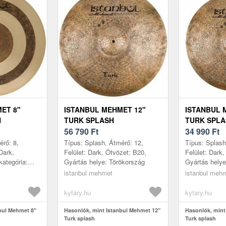
ET 8"
ISTANBUL MEHMET 12"
ISTANBUL 
H
TURK SPLASH
TURK SPLA
56 790
Ft
34 990
Ft
érő: 8,
Típus: Splash, Átmérő: 12,
Típus: Splash
/Dark,
Felület: Dark, Ötvözet: B20,
Felület: Dark
kategória:
Gyártás helye: Törökország
Gyártás helye
e: Törökország
istanbul mehmet
istanbul meh
kytary.hu
kytary.hu
bul Mehmet 8"
Hasonlók, mint Istanbul Mehmet 12"
Hasonlók, mint
Turk splash
Turk splash