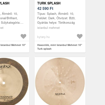
PLASH
TURK SPLASH
42 590
Ft
, Átmérő: 10,
Típus: Splash, Átmérő: 10,
ional/Brilliant,
Felület: Dark, Ötvözet: B20,
 Súlykategória:
Gyártás helye: Törökország
 helye: Törökország
met
istanbul mehmet
kytary.hu
 Istanbul Mehmet 10"
Hasonlók, mint Istanbul Mehmet 10"
Turk splash