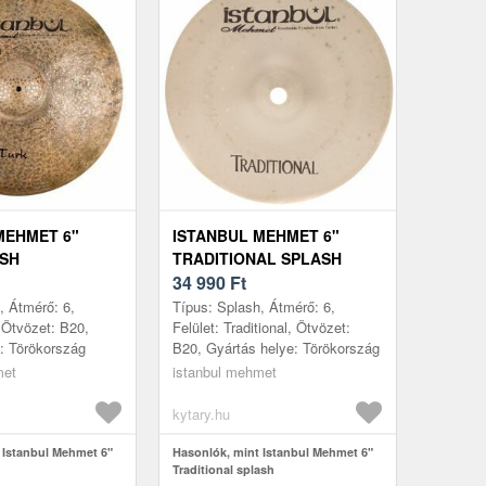
MEHMET 6"
ISTANBUL MEHMET 6"
SH
TRADITIONAL SPLASH
34 990
Ft
, Átmérő: 6,
Típus: Splash, Átmérő: 6,
, Ötvözet: B20,
Felület: Traditional, Ötvözet:
: Törökország
B20, Gyártás helye: Törökország
met
istanbul mehmet
kytary.hu
 Istanbul Mehmet 6"
Hasonlók, mint Istanbul Mehmet 6"
Traditional splash