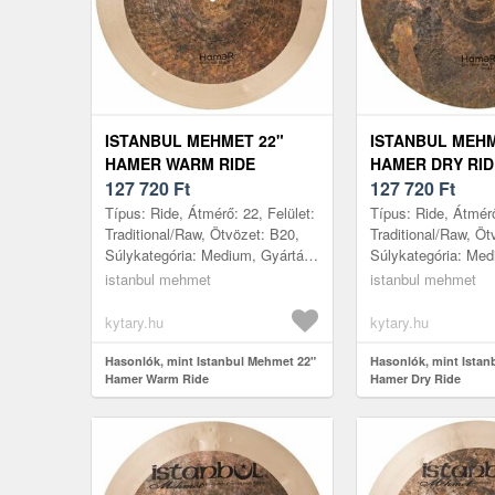
ISTANBUL MEHMET 22"
ISTANBUL MEHM
HAMER WARM RIDE
HAMER DRY RID
127 720
Ft
127 720
Ft
Típus: Ride, Átmérő: 22, Felület:
Típus: Ride, Átmérő
Traditional/Raw, Ötvözet: B20,
Traditional/Raw, Öt
Súlykategória: Medium, Gyártás
Súlykategória: Med
helye: Törökország
helye: Törökország
istanbul mehmet
istanbul mehmet
kytary.hu
kytary.hu
Hasonlók, mint Istanbul Mehmet 22"
Hasonlók, mint Istan
Hamer Warm Ride
Hamer Dry Ride