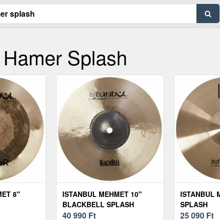
" Hamer Splash
ET 8"
ISTANBUL MEHMET 10"
ISTANBUL 
BLACKBELL SPLASH
SPLASH
40 990
Ft
25 090
Ft