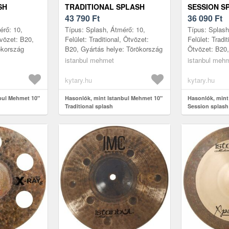
SH
TRADITIONAL SPLASH
SESSION S
43 790
Ft
36 090
Ft
érő: 10,
Típus: Splash, Átmérő: 10,
Típus: Splash
Ötvözet: B20,
Felület: Traditional, Ötvözet:
Felület: Tradit
ökország
B20, Gyártás helye: Törökország
Ötvözet: B20,
Thin, Gyártás
istanbul mehmet
istanbul meh
kytary.hu
kytary.hu
bul Mehmet 10"
Hasonlók, mint Istanbul Mehmet 10"
Hasonlók, mint
Traditional splash
Session splash