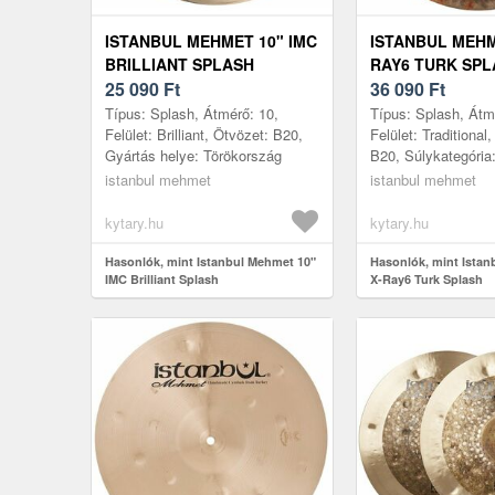
ISTANBUL MEHMET 10" IMC
ISTANBUL MEHM
BRILLIANT SPLASH
RAY6 TURK SPL
25 090
Ft
36 090
Ft
Típus: Splash, Átmérő: 10,
Típus: Splash, Átm
Felület: Brilliant, Ötvözet: B20,
Felület: Traditional
Gyártás helye: Törökország
B20, Súlykategória
Gyártás helye: Tör
istanbul mehmet
istanbul mehmet
kytary.hu
kytary.hu
Hasonlók, mint Istanbul Mehmet 10"
Hasonlók, mint Istan
IMC Brilliant Splash
X-Ray6 Turk Splash