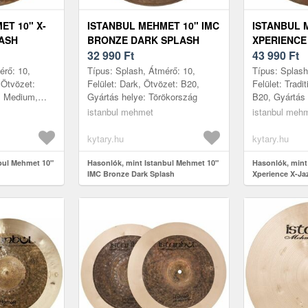
ET 10" X-
ISTANBUL MEHMET 10" IMC
ISTANBUL 
ASH
BRONZE DARK SPLASH
XPERIENCE
32 990
Ft
SPLASH
43 990
Ft
érő: 10,
Típus: Splash, Átmérő: 10,
Típus: Splash
, Ötvözet:
Felület: Dark, Ötvözet: B20,
Felület: Tradi
: Medium,
Gyártás helye: Törökország
B20, Gyártás 
ökország
istanbul mehmet
istanbul meh
kytary.hu
kytary.hu
bul Mehmet 10"
Hasonlók, mint Istanbul Mehmet 10"
Hasonlók, mint
IMC Bronze Dark Splash
Xperience X-Ja