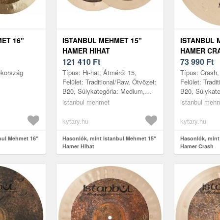
ET 16"
ISTANBUL MEHMET 15"
ISTANBUL 
HAMER HIHAT
HAMER CR
121 410
Ft
73 990
Ft
ökország
Típus: Hi-hat, Átmérő: 15,
Típus: Crash,
Felület: Traditional/Raw, Ötvözet:
Felület: Tradi
B20, Súlykategória: Medium,
B20, Súlykate
Gyártás helye: Törökország
Gyártás helye
istanbul mehmet
istanbul meh
kytary.hu
kytary.hu
bul Mehmet 16"
Hasonlók, mint Istanbul Mehmet 15"
Hasonlók, mint
Hamer Hihat
Hamer Crash