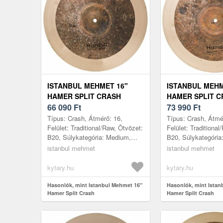
ISTANBUL MEHMET 16"
ISTANBUL MEHM
HAMER SPLIT CRASH
HAMER SPLIT 
66 090
Ft
73 990
Ft
Típus: Crash, Átmérő: 16,
Típus: Crash, Átmé
Felület: Traditional/Raw, Ötvözet:
Felület: Traditional
B20, Súlykategória: Medium,
B20, Súlykategória
Gyártás helye: Törökország
Gyártás helye: Tör
istanbul mehmet
istanbul mehmet
kytary.hu
kytary.hu
Hasonlók, mint Istanbul Mehmet 16"
Hasonlók, mint Istan
Hamer Split Crash
Hamer Split Crash