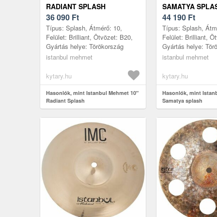
RADIANT SPLASH
SAMATYA SPLA
36 090
Ft
44 190
Ft
Típus: Splash, Átmérő: 10,
Típus: Splash, Átm
Felület: Brilliant, Ötvözet: B20,
Felület: Brilliant, 
Gyártás helye: Törökország
Gyártás helye: Tör
istanbul mehmet
istanbul mehmet
kytary.hu
kytary.hu
Hasonlók, mint Istanbul Mehmet 10"
Hasonlók, mint Istan
Radiant Splash
Samatya splash