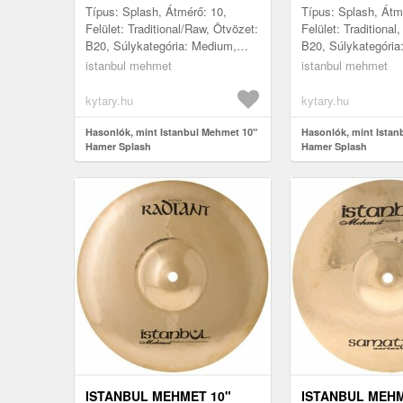
Típus: Splash, Átmérő: 10,
Típus: Splash, Átm
Felület: Traditional/Raw, Ötvözet:
Felület: Traditional
B20, Súlykategória: Medium,
B20, Súlykategória
Gyártás helye: Törökország
Gyártás helye: Tör
istanbul mehmet
istanbul mehmet
kytary.hu
kytary.hu
Hasonlók, mint Istanbul Mehmet 10"
Hasonlók, mint Istan
Hamer Splash
Hamer Splash
ISTANBUL MEHMET 10"
ISTANBUL MEHM