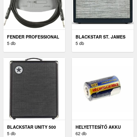
FENDER PROFESSIONAL
BLACKSTAR ST. JAMES
SERIES 10' INSTRUMENT
5 db
50 6L6
5 db
CABLE
BLACKSTAR UNITY 500
HELYETTESÍTŐ AKKU
BASSZUSGITÁR KOMBÓ
5 db
CANON IXY 10
62 db