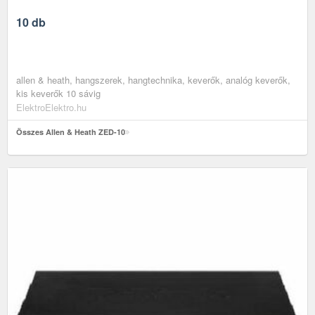
10 db
allen & heath, hangszerek, hangtechnika, keverők, analóg keverők,
kis keverők 10 sávig
ElektroElektro.hu
Összes Allen & Heath ZED-10