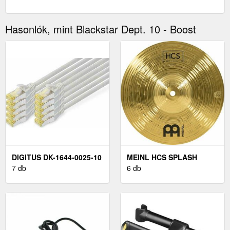
Hasonlók, mint Blackstar Dept. 10 - Boost
DIGITUS DK-1644-0025-10
MEINL HCS SPLASH
7 db
CINTÁNYÉR 10"
6 db