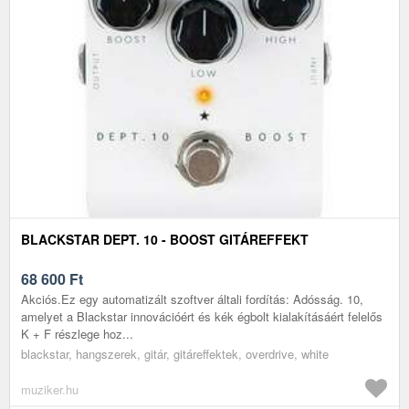
BLACKSTAR DEPT. 10 - BOOST GITÁREFFEKT
68 600
Ft
Akciós.Ez egy automatizált szoftver általi fordítás: Adósság. 10,
amelyet a Blackstar innovációért és kék égbolt kialakításáért felelős
K + F részlege hoz...
blackstar, hangszerek, gitár, gitáreffektek, overdrive, white
muziker.hu