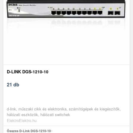
D-LINK DGS-1210-10
21 db
d-link, műszaki cikk és elektronika, számítógépek és kiegészítők,
hálózati eszközök, hálózati switchek
ElektroElektro.hu
Összes D-Link DGS-1210-10