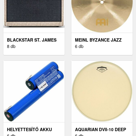
BLACKSTAR ST. JAMES
MEINL BYZANCE JAZZ
50 EL34
8 db
10" SPLASH CINTÁNYÉR
6 db
HELYETTESÍTŐ AKKU
AQUARIAN DVII-10 DEEP
BOSCH AGS 10, 8V
6 db
VINTAGE COATED 10"
6 db