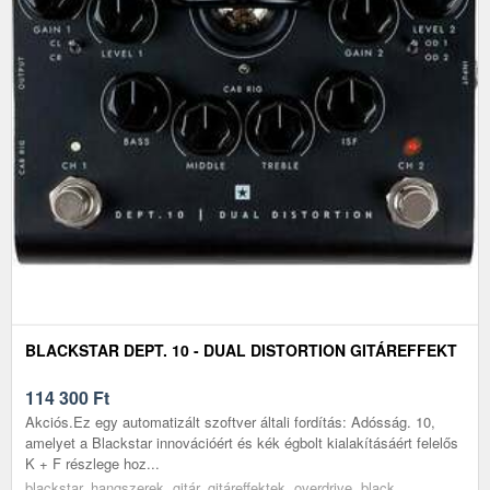
BLACKSTAR DEPT. 10 - DUAL DISTORTION GITÁREFFEKT
114 300
Ft
Akciós.Ez egy automatizált szoftver általi fordítás: Adósság. 10,
amelyet a Blackstar innovációért és kék égbolt kialakításáért felelős
K + F részlege hoz...
blackstar, hangszerek, gitár, gitáreffektek, overdrive, black