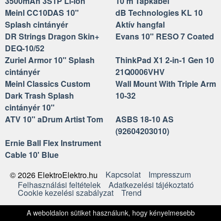
3500mAh 3S1P Li-ion
10 m Tápkábel
Meinl CC10DAS 10"
dB Technologies KL 10
Splash cintányér
Aktív hangfal
DR Strings Dragon Skin+
Evans 10" RESO 7 Coated
DEQ-10/52
Zuriel Armor 10" Splash
ThinkPad X1 2-in-1 Gen 10
cintányér
21Q0006VHV
Meinl Classics Custom
Wall Mount With Triple Arm
Dark Trash Splash
10-32
cintányér 10"
ATV 10" aDrum Artist Tom
ASBS 18-10 AS
(92604203010)
Ernie Ball Flex Instrument
Cable 10' Blue
Kapcsolat
Impresszum
© 2026 ElektroElektro.hu
Felhasználási feltételek
Adatkezelési tájékoztató
Cookie kezelési szabályzat
Trend
A weboldalon sütiket használunk, hogy kényelmesebb