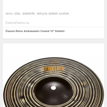
remo, ütős, dobbőrők, előnyös dobbőr szettek.
ElektroElektro.hu
Összes Remo Ambassador Coated 10" Dobbőr