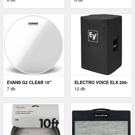
DOBBŐR
EVANS G2 CLEAR 10"
ELECTRO VOICE ELX 200-
ÁTLÁTSZÓ DOBBŐR
7 db
10
12 db