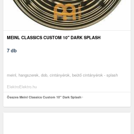
MEINL CLASSICS CUSTOM 10'' DARK SPLASH
7 db
meinl, hangszerek, dob, cintányérok, beütő cintányérok - splash
ElektroElektro.hu
Összes Meinl Classics Custom 10'' Dark Splash