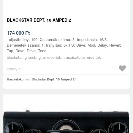
BLACKSTAR DEPT. 10 AMPED 2
174 090
Ft
Teljesítmény: 100, Csatornák száma: 3, Impedancia: 16/8,
Bemenetek száma: 1, Irányítás: 5x FS: Drive, Mod, Delay, Reverb,
Tap, Drive: Drive, Tone, ...
blackstar, gitárok, gitár erősítők, tranzisztoros erősítők
kytary.hu
Hasonlók, mint Blackstar Dept. 10 Amped 2