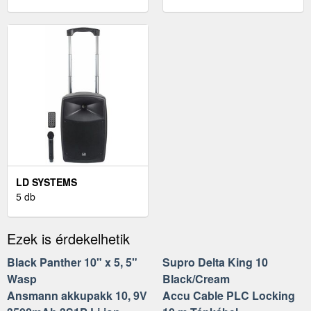
LD SYSTEMS
ROADBUDDY 10 B6
5 db
Ezek is érdekelhetik
Black Panther 10" x 5, 5"
Supro Delta King 10
Wasp
Black/Cream
Ansmann akkupakk 10, 9V
Accu Cable PLC Locking