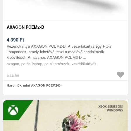
AXAGON PCEM2-D
4 390
Ft
Vezérlőkártya AXAGON PCEM2-D: A vezérlőkártya egy PC-s
komponens, amely lehetővé teszi a meglévő csatlakozók
kibővítését. A hasznos AXAGON PCEM2-D ...
axagon, pc és laptop, pc alkatrészek, vezérlőkártyák
alza.hu
Hasonlók, mint AXAGON PCEM2-D