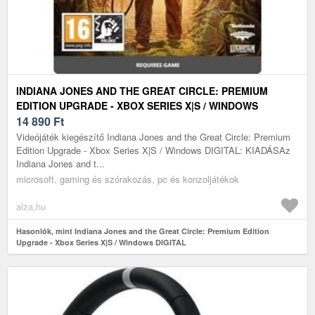
INDIANA JONES AND THE GREAT CIRCLE: PREMIUM
EDITION UPGRADE - XBOX SERIES X|S / WINDOWS
DIGITAL
14 890
Ft
Videójáték kiegészítő Indiana Jones and the Great Circle: Premium
Edition Upgrade - Xbox Series X|S / Windows DIGITAL: KIADÁSAz
Indiana Jones and t...
microsoft, gaming és szórakozás, pc és konzoljátékok
alza.hu
Hasonlók, mint Indiana Jones and the Great Circle: Premium Edition
Upgrade - Xbox Series X|S / Windows DIGITAL