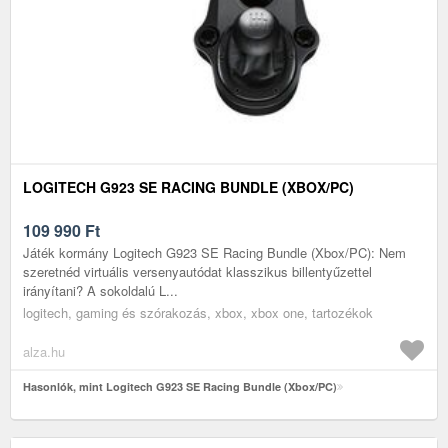
LOGITECH G923 SE RACING BUNDLE (XBOX/PC)
109 990
Ft
Játék kormány Logitech G923 SE Racing Bundle (Xbox/PC): Nem
szeretnéd virtuális versenyautódat klasszikus billentyűzettel
irányítani? A sokoldalú L...
logitech, gaming és szórakozás, xbox, xbox one, tartozékok
alza.hu
Hasonlók, mint Logitech G923 SE Racing Bundle (Xbox/PC)