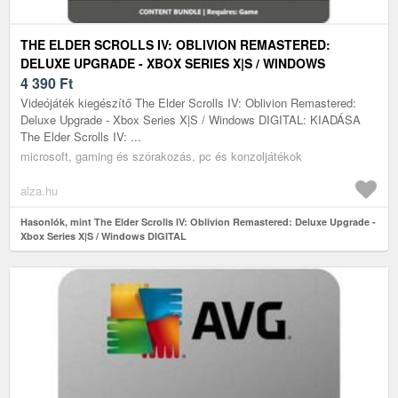
THE ELDER SCROLLS IV: OBLIVION REMASTERED:
DELUXE UPGRADE - XBOX SERIES X|S / WINDOWS
DIGITAL
4 390
Ft
Videójáték kiegészítő The Elder Scrolls IV: Oblivion Remastered:
Deluxe Upgrade - Xbox Series X|S / Windows DIGITAL: KIADÁSA
The Elder Scrolls IV: ...
microsoft, gaming és szórakozás, pc és konzoljátékok
alza.hu
Hasonlók, mint The Elder Scrolls IV: Oblivion Remastered: Deluxe Upgrade -
Xbox Series X|S / Windows DIGITAL