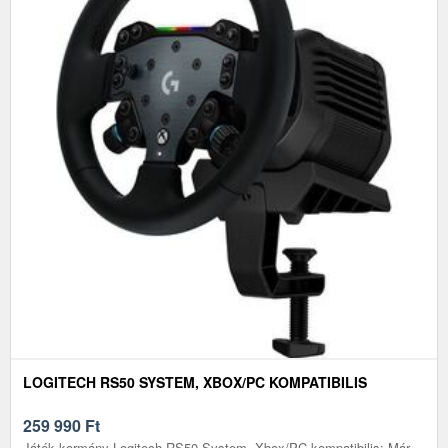
LOGITECH RS50 SYSTEM, XBOX/PC KOMPATIBILIS
259 990
Ft
Játék kormány Logitech RS50 System, Xbox/PC kompatibilis: Már