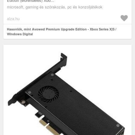
Edition (előrendelés) Xbo...
microsoft, gaming és szórakozás, pc és konzoljátékok
alza.hu
Hasonlók, mint Avowed Premium Upgrade Edition - Xbox Series X|S /
Windows Digital