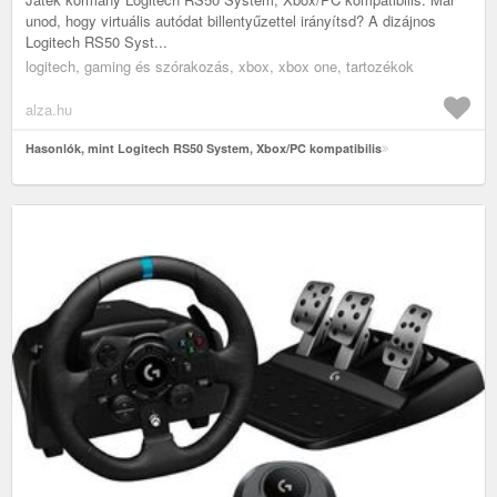
unod, hogy virtuális autódat billentyűzettel irányítsd? A dizájnos
Logitech RS50 Syst...
logitech, gaming és szórakozás, xbox, xbox one, tartozékok
alza.hu
Hasonlók, mint Logitech RS50 System, Xbox/PC kompatibilis