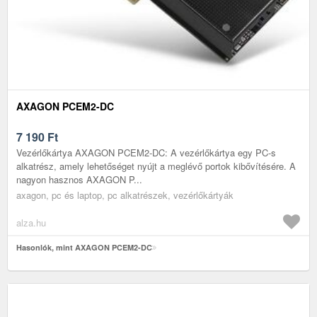
AXAGON PCEM2-DC
7 190
Ft
Vezérlőkártya AXAGON PCEM2-DC: A vezérlőkártya egy PC-s
alkatrész, amely lehetőséget nyújt a meglévő portok kibővítésére. A
nagyon hasznos AXAGON P...
axagon, pc és laptop, pc alkatrészek, vezérlőkártyák
alza.hu
Hasonlók, mint AXAGON PCEM2-DC