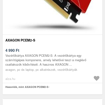
AXAGON PCEM2-S
4 990
Ft
Vezérlőkártya AXAGON PCEM2-S: A vezérlőkártya egy
számítógépes komponens, amely lehetővé teszi a meglévő
csatlakozók kibővítését. A hasznos AXAGON ...
axagon, pc és laptop, pc alkatrészek, vezérlőkártyák
alza.hu
Hasonlók, mint AXAGON PCEM2-S