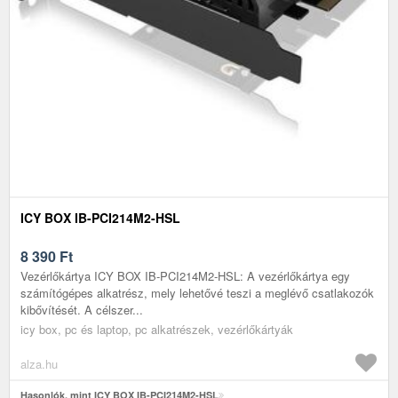
ICY BOX IB-PCI214M2-HSL
8 390
Ft
Vezérlőkártya ICY BOX IB-PCI214M2-HSL: A vezérlőkártya egy
számítógépes alkatrész, mely lehetővé teszi a meglévő csatlakozók
kibővítését. A célszer...
icy box, pc és laptop, pc alkatrészek, vezérlőkártyák
alza.hu
Hasonlók, mint ICY BOX IB-PCI214M2-HSL