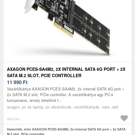
AXAGON PCES-SA4M2, 2X INTERNAL SATA 6G PORT + 2X
SATA M.2 SLOT, PCIE CONTROLLER
11 990
Ft
Vezérlőkártya AXAGON PCES-SA4M2, 2x internal SATA 6G port +
2x SATA M.2 slot, PCIe controller: A vezérlőkártya egy PC-s
komponens, amely lehetővé t...
axagon, pc és laptop, pc alkatrészek, vezérlőkártyák, sata, raid
alza.hu
Hasonlók, mint AXAGON PCES-SA4M2, 2x internal SATA 6G port + 2x SATA
M.2 slot, PCIe controller