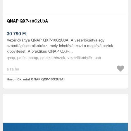
QNAP QXP-10G2U3A
30 790
Ft
Vezérlőkártya QNAP QXP-10G2U3A: A vezérlőkártya egy
számítógépes alkatrész, mely lehetővé teszi a meglévő portok
kibővítését. A praktikus QNAP QXP-...
qnap, pc és laptop, pc alkatrészek, vezérlőkártyák, usb
alza.hu
Hasonlók, mint QNAP QXP-10G2U3A