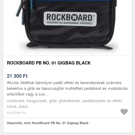
ROCKBOARD PB NO. 01 GIGBAG BLACK
21 300
Ft
Akciós.Védőtok bármilyen padló effekt és berendezések számára,
beleértve a gitár és basszusgitár multieffekt pedálokat és modulációs
erősítőket vagy a Loo...
rockboard, hangszerek, gitár, gitáreffektek, pedalboardok és effekt
tokok, black
muziker.hu
Hasonlók, mint RockBoard PB No. 01 Gigbag Black