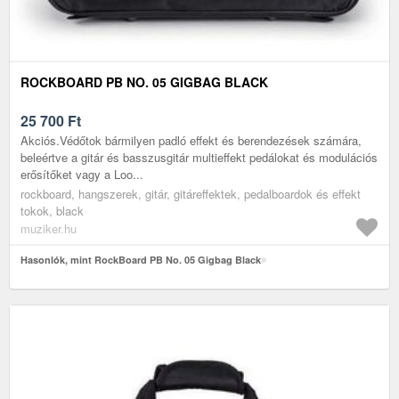
ROCKBOARD PB NO. 05 GIGBAG BLACK
25 700
Ft
Akciós.Védőtok bármilyen padló effekt és berendezések számára,
beleértve a gitár és basszusgitár multieffekt pedálokat és modulációs
erősítőket vagy a Loo...
rockboard, hangszerek, gitár, gitáreffektek, pedalboardok és effekt
tokok, black
muziker.hu
Hasonlók, mint RockBoard PB No. 05 Gigbag Black