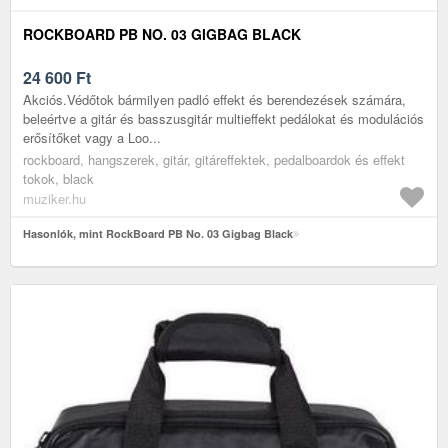
ROCKBOARD PB NO. 03 GIGBAG BLACK
24 600
Ft
Akciós.Védőtok bármilyen padló effekt és berendezések számára,
beleértve a gitár és basszusgitár multieffekt pedálokat és modulációs
erősítőket vagy a Loo...
rockboard, hangszerek, gitár, gitáreffektek, pedalboardok és effekt
tokok, black
muziker.hu
Hasonlók, mint RockBoard PB No. 03 Gigbag Black