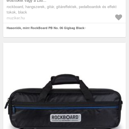
erősítőket vagy a Loo...
rockboard, hangszerek, gitár, gitáreffektek, pedalboardok és effekt
tokok, black
muziker.hu
Hasonlók, mint RockBoard PB No. 06 Gigbag Black