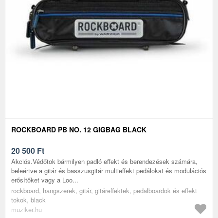
ROCKBOARD PB NO. 12 GIGBAG BLACK
20 500
Ft
Akciós.Védőtok bármilyen padló effekt és berendezések számára,
beleértve a gitár és basszusgitár multieffekt pedálokat és modulációs
erősítőket vagy a Loo...
rockboard, hangszerek, gitár, gitáreffektek, pedalboardok és effekt
tokok, black
muziker.hu