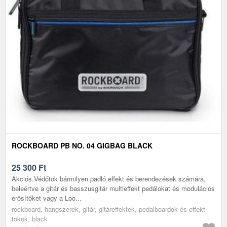
ROCKBOARD PB NO. 04 GIGBAG BLACK
25 300
Ft
Akciós.Védőtok bármilyen padló effekt és berendezések számára,
beleértve a gitár és basszusgitár multieffekt pedálokat és modulációs
erősítőket vagy a Loo...
rockboard, hangszerek, gitár, gitáreffektek, pedalboardok és effekt
tokok, black