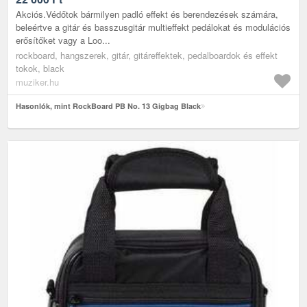
Akciós.Védőtok bármilyen padló effekt és berendezések számára,
beleértve a gitár és basszusgitár multieffekt pedálokat és modulációs
erősítőket vagy a Loo...
rockboard, hangszerek, gitár, gitáreffektek, pedalboardok és effekt
tokok, black
muziker.hu
Hasonlók, mint RockBoard PB No. 13 Gigbag Black