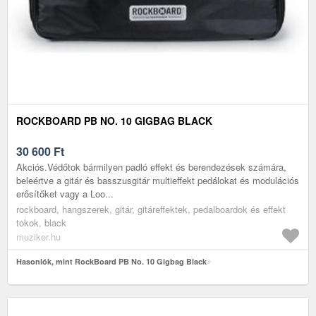
ROCKBOARD PB NO. 10 GIGBAG BLACK
30 600
Ft
Akciós.Védőtok bármilyen padló effekt és berendezések számára,
beleértve a gitár és basszusgitár multieffekt pedálokat és modulációs
erősítőket vagy a Loo...
rockboard, hangszerek, gitár, gitáreffektek, pedalboardok és effekt
tokok, black
muziker.hu
Hasonlók, mint RockBoard PB No. 10 Gigbag Black