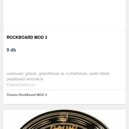
ROCKBOARD MOD 3
9 db
rockboard, gitárok, gitáreffektek és multieffektek, pedál táblák,
pedalboard tartozékok
ElektroElektro.hu
Összes RockBoard MOD 3