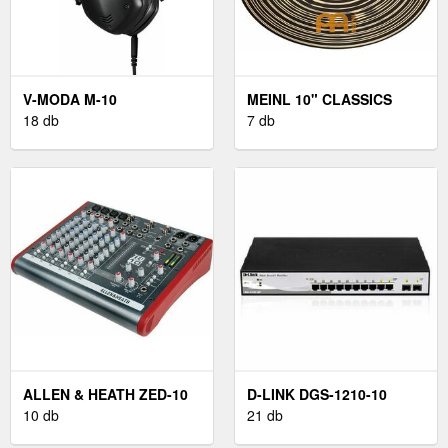
V-MODA M-10
MEINL 10" CLASSICS
18 db
CUSTOM DARK SPLASH
7 db
ALLEN & HEATH ZED-10
D-LINK DGS-1210-10
10 db
21 db