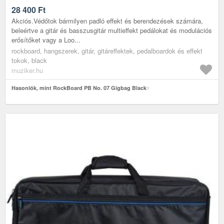
28 400
Ft
Akciós.Védőtok bármilyen padló effekt és berendezések számára,
beleértve a gitár és basszusgitár multieffekt pedálokat és modulációs
erősítőket vagy a Loo...
rockboard, hangszerek, gitár, gitáreffektek, pedalboardok és effekt
tokok, black
muziker.hu
Hasonlók, mint RockBoard PB No. 07 Gigbag Black