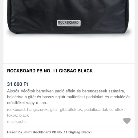
ROCKBOARD PB NO. 11 GIGBAG BLACK
31 600
Ft
Akciós.Védőtok bármilyen padló effekt és berendezések számára,
beleértve a gitár és basszusgitár multieffekt pedálokat és modulációs
erősítőket vagy a Loo...
rockboard, hangszerek, gitár, gitáreffektek, pedalboardok és effekt
tokok, black
muziker.hu
Hasonlók, mint RockBoard PB No. 11 Gigbag Black