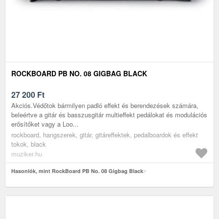
ROCKBOARD PB NO. 08 GIGBAG BLACK
27 200
Ft
Akciós.Védőtok bármilyen padló effekt és berendezések számára,
beleértve a gitár és basszusgitár multieffekt pedálokat és modulációs
erősítőket vagy a Loo...
rockboard, hangszerek, gitár, gitáreffektek, pedalboardok és effekt
tokok, black
muziker.hu
Hasonlók, mint RockBoard PB No. 08 Gigbag Black