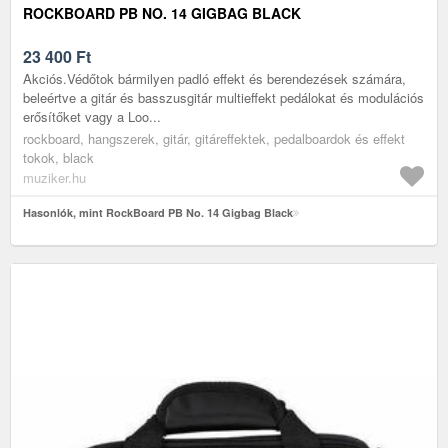
ROCKBOARD PB NO. 14 GIGBAG BLACK
23 400
Ft
Akciós.Védőtok bármilyen padló effekt és berendezések számára,
beleértve a gitár és basszusgitár multieffekt pedálokat és modulációs
erősítőket vagy a Loo...
rockboard, hangszerek, gitár, gitáreffektek, pedalboardok és effekt
tokok, black
muziker.hu
Hasonlók, mint RockBoard PB No. 14 Gigbag Black