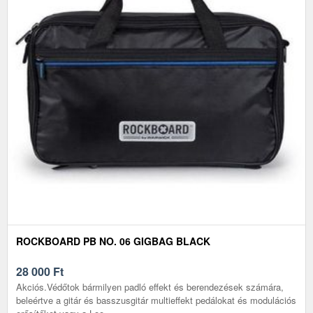
ROCKBOARD PB NO. 06 GIGBAG BLACK
28 000
Ft
Akciós.Védőtok bármilyen padló effekt és berendezések számára,
beleértve a gitár és basszusgitár multieffekt pedálokat és modulációs