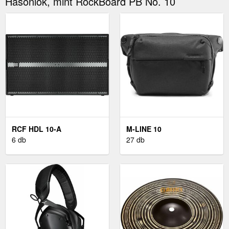
Hasonlók, mint RockBoard PB No. 10
RCF HDL 10-A
M-LINE 10
6 db
27 db