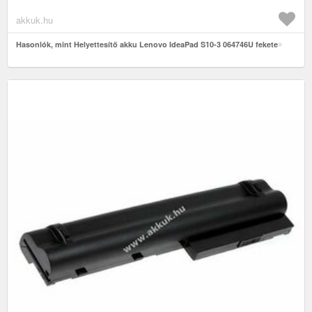
akkuk.hu
Hasonlók, mint Helyettesítő akku Lenovo IdeaPad S10-3 064746U fekete