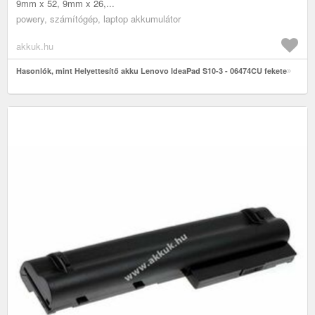
9mm x 52, 9mm x 26,...
powery, számítógép, laptop akkumulátor
akkuk.hu
Hasonlók, mint Helyettesítő akku Lenovo IdeaPad S10-3 - 06474CU fekete