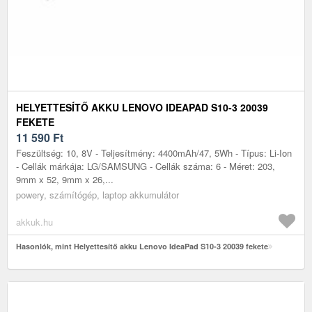
HELYETTESÍTŐ AKKU LENOVO IDEAPAD S10-3 20039
FEKETE
11 590
Ft
Feszültség: 10, 8V - Teljesítmény: 4400mAh/47, 5Wh - Típus: Li-Ion
- Cellák márkája: LG/SAMSUNG - Cellák száma: 6 - Méret: 203,
9mm x 52, 9mm x 26,...
powery, számítógép, laptop akkumulátor
akkuk.hu
Hasonlók, mint Helyettesítő akku Lenovo IdeaPad S10-3 20039 fekete