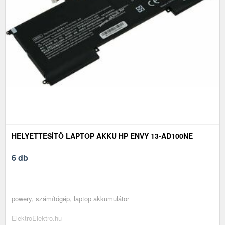
HELYETTESÍTŐ LAPTOP AKKU HP ENVY 13-AD100NE
6 db
powery, számítógép, laptop akkumulátor
ElektroElektro.hu