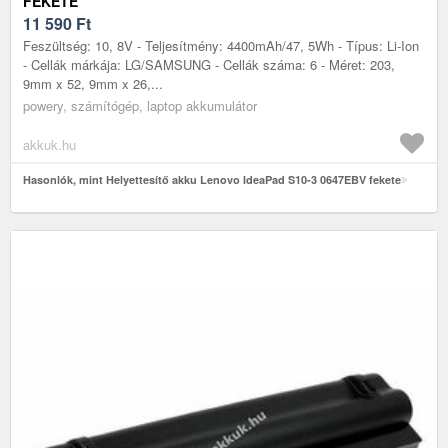
FEKETE
11 590
Ft
Feszültség: 10, 8V - Teljesítmény: 4400mAh/47, 5Wh - Típus: Li-Ion
- Cellák márkája: LG/SAMSUNG - Cellák száma: 6 - Méret: 203,
9mm x 52, 9mm x 26,...
powery, számítógép, laptop akkumulátor
akkuk.hu
Hasonlók, mint Helyettesítő akku Lenovo IdeaPad S10-3 0647EBV fekete