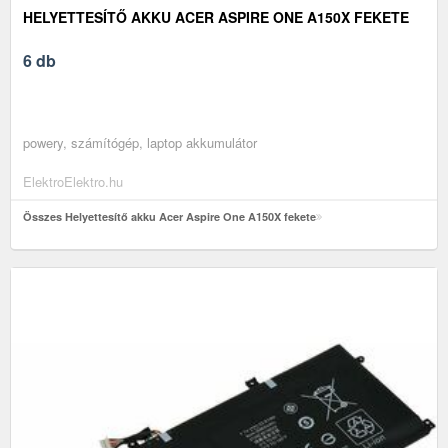
HELYETTESÍTŐ AKKU ACER ASPIRE ONE A150X FEKETE
6 db
powery, számítógép, laptop akkumulátor
ElektroElektro.hu
Összes Helyettesítő akku Acer Aspire One A150X fekete