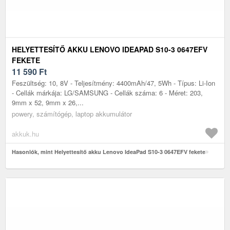
HELYETTESÍTŐ AKKU LENOVO IDEAPAD S10-3 0647EFV
FEKETE
11 590
Ft
Feszültség: 10, 8V - Teljesítmény: 4400mAh/47, 5Wh - Típus: Li-Ion
- Cellák márkája: LG/SAMSUNG - Cellák száma: 6 - Méret: 203,
9mm x 52, 9mm x 26,...
powery, számítógép, laptop akkumulátor
akkuk.hu
Hasonlók, mint Helyettesítő akku Lenovo IdeaPad S10-3 0647EFV fekete