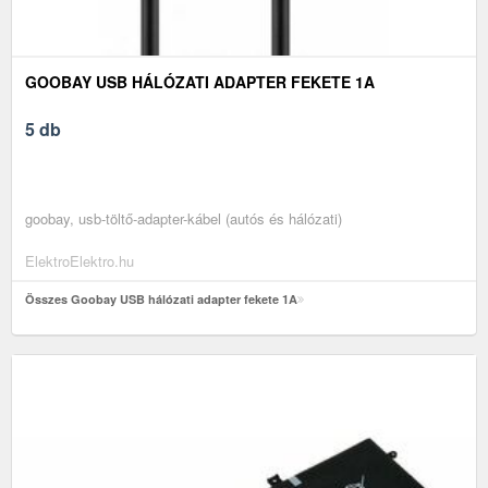
GOOBAY USB HÁLÓZATI ADAPTER FEKETE 1A
5 db
goobay, usb-töltő-adapter-kábel (autós és hálózati)
ElektroElektro.hu
Összes Goobay USB hálózati adapter fekete 1A