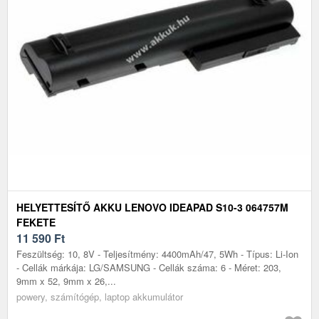
HELYETTESÍTŐ AKKU LENOVO IDEAPAD S10-3 064757M
FEKETE
11 590
Ft
Feszültség: 10, 8V - Teljesítmény: 4400mAh/47, 5Wh - Típus: Li-Ion
- Cellák márkája: LG/SAMSUNG - Cellák száma: 6 - Méret: 203,
9mm x 52, 9mm x 26,...
powery, számítógép, laptop akkumulátor