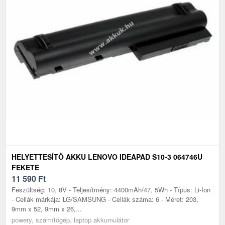
HELYETTESÍTŐ AKKU LENOVO IDEAPAD S10-3 064746U
FEKETE
11 590
Ft
Feszültség: 10, 8V - Teljesítmény: 4400mAh/47, 5Wh - Típus: Li-Ion
- Cellák márkája: LG/SAMSUNG - Cellák száma: 6 - Méret: 203,
9mm x 52, 9mm x 26,...
powery, számítógép, laptop akkumulátor