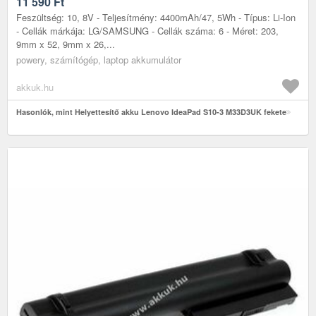
11 590
Ft
Feszültség: 10, 8V - Teljesítmény: 4400mAh/47, 5Wh - Típus: Li-Ion
- Cellák márkája: LG/SAMSUNG - Cellák száma: 6 - Méret: 203,
9mm x 52, 9mm x 26,...
powery, számítógép, laptop akkumulátor
akkuk.hu
Hasonlók, mint Helyettesítő akku Lenovo IdeaPad S10-3 M33D3UK fekete