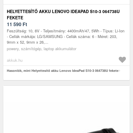
HELYETTESÍTŐ AKKU LENOVO IDEAPAD S10-3 064738U
FEKETE
11 590
Ft
Feszültség: 10, 8V - Teljesítmény: 4400mAh/47, 5Wh - Típus: Li-Ion
- Cellák márkája: LG/SAMSUNG - Cellák száma: 6 - Méret: 203,
9mm x 52, 9mm x 26,...
powery, számítógép, laptop akkumulátor
akkuk.hu
Hasonlók, mint Helyettesítő akku Lenovo IdeaPad S10-3 064738U fekete