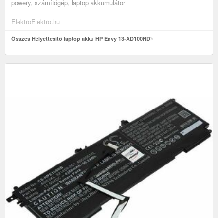
powery, számítógép, laptop akkumulátor
ElektroElektro.hu
Összes Helyettesítő laptop akku HP Envy 13-AD100ND