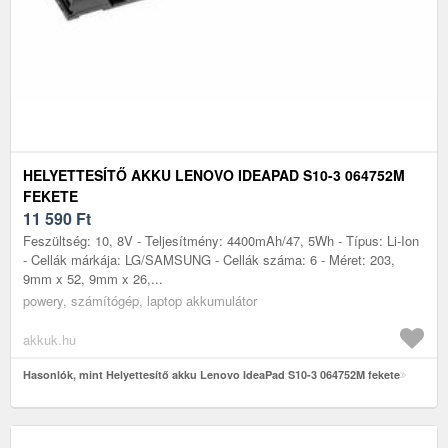
HELYETTESÍTŐ AKKU LENOVO IDEAPAD S10-3 064752M
FEKETE
11 590
Ft
Feszültség: 10, 8V - Teljesítmény: 4400mAh/47, 5Wh - Típus: Li-Ion
- Cellák márkája: LG/SAMSUNG - Cellák száma: 6 - Méret: 203,
9mm x 52, 9mm x 26,...
powery, számítógép, laptop akkumulátor
akkuk.hu
Hasonlók, mint Helyettesítő akku Lenovo IdeaPad S10-3 064752M fekete