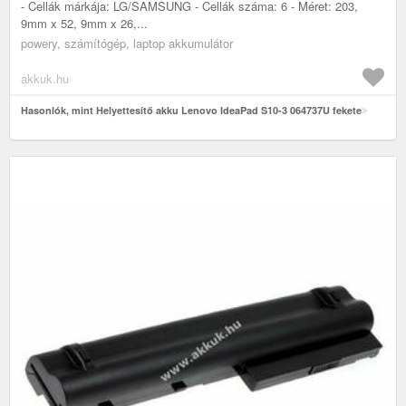
- Cellák márkája: LG/SAMSUNG - Cellák száma: 6 - Méret: 203,
9mm x 52, 9mm x 26,...
powery, számítógép, laptop akkumulátor
akkuk.hu
Hasonlók, mint Helyettesítő akku Lenovo IdeaPad S10-3 064737U fekete