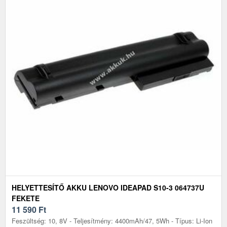
HELYETTESÍTŐ AKKU LENOVO IDEAPAD S10-3 064737U
FEKETE
11 590
Ft
Feszültség: 10, 8V - Teljesítmény: 4400mAh/47, 5Wh - Típus: Li-Ion