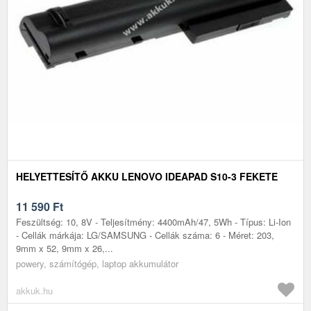
HELYETTESÍTŐ AKKU LENOVO IDEAPAD S10-3 FEKETE
11 590
Ft
Feszültség: 10, 8V - Teljesítmény: 4400mAh/47, 5Wh - Típus: Li-Ion
- Cellák márkája: LG/SAMSUNG - Cellák száma: 6 - Méret: 203,
9mm x 52, 9mm x 26,...
powery, számítógép, laptop akkumulátor
akkuk.hu