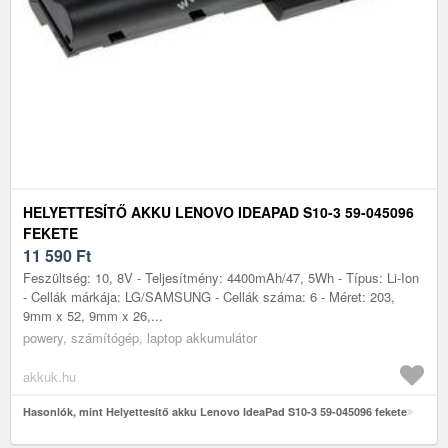
HELYETTESÍTŐ AKKU LENOVO IDEAPAD S10-3 59-045096
FEKETE
11 590
Ft
Feszültség: 10, 8V - Teljesítmény: 4400mAh/47, 5Wh - Típus: Li-Ion
- Cellák márkája: LG/SAMSUNG - Cellák száma: 6 - Méret: 203,
9mm x 52, 9mm x 26,...
powery, számítógép, laptop akkumulátor
akkuk.hu
Hasonlók, mint Helyettesítő akku Lenovo IdeaPad S10-3 59-045096 fekete