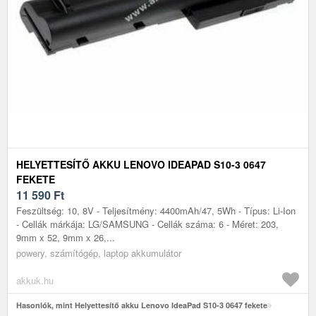
HELYETTESÍTŐ AKKU LENOVO IDEAPAD S10-3 0647
FEKETE
11 590
Ft
Feszültség: 10, 8V - Teljesítmény: 4400mAh/47, 5Wh - Típus: Li-Ion
- Cellák márkája: LG/SAMSUNG - Cellák száma: 6 - Méret: 203,
9mm x 52, 9mm x 26,...
powery, számítógép, laptop akkumulátor
akkuk.hu
Hasonlók, mint Helyettesítő akku Lenovo IdeaPad S10-3 0647 fekete