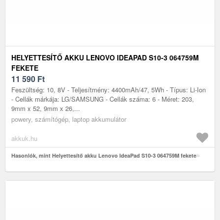
HELYETTESÍTŐ AKKU LENOVO IDEAPAD S10-3 064759M
FEKETE
11 590
Ft
Feszültség: 10, 8V - Teljesítmény: 4400mAh/47, 5Wh - Típus: Li-Ion
- Cellák márkája: LG/SAMSUNG - Cellák száma: 6 - Méret: 203,
9mm x 52, 9mm x 26,...
powery, számítógép, laptop akkumulátor
akkuk.hu
Hasonlók, mint Helyettesítő akku Lenovo IdeaPad S10-3 064759M fekete