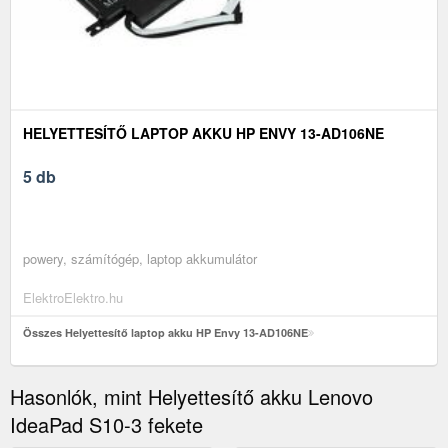
HELYETTESÍTŐ LAPTOP AKKU HP ENVY 13-AD106NE
5 db
powery, számítógép, laptop akkumulátor
ElektroElektro.hu
Összes Helyettesítő laptop akku HP Envy 13-AD106NE
Hasonlók, mint Helyettesítő akku Lenovo
IdeaPad S10-3 fekete