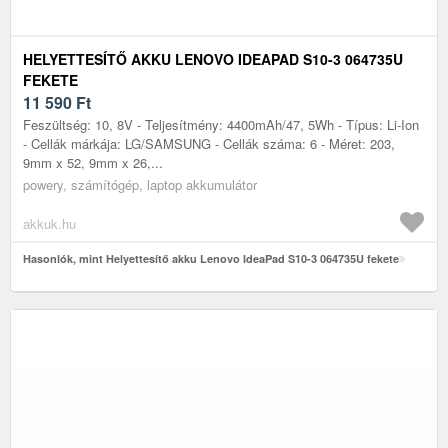
HELYETTESÍTŐ AKKU LENOVO IDEAPAD S10-3 064735U
FEKETE
11 590
Ft
Feszültség: 10, 8V - Teljesítmény: 4400mAh/47, 5Wh - Típus: Li-Ion
- Cellák márkája: LG/SAMSUNG - Cellák száma: 6 - Méret: 203,
9mm x 52, 9mm x 26,...
powery, számítógép, laptop akkumulátor
akkuk.hu
Hasonlók, mint Helyettesítő akku Lenovo IdeaPad S10-3 064735U fekete