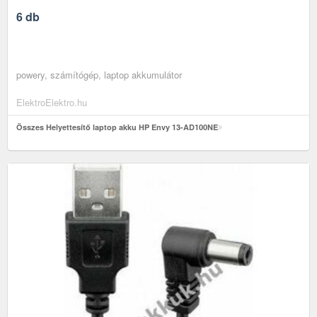
6 db
powery, számítógép, laptop akkumulátor
ElektroElektro.hu
Összes Helyettesítő laptop akku HP Envy 13-AD100NE