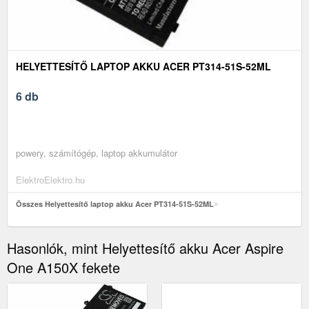
HELYETTESÍTŐ LAPTOP AKKU ACER PT314-51S-52ML
6 db
powery, számítógép, laptop akkumulátor
ElektroElektro.hu
Összes Helyettesítő laptop akku Acer PT314-51S-52ML
Hasonlók, mint Helyettesítő akku Acer Aspire
One A150X fekete