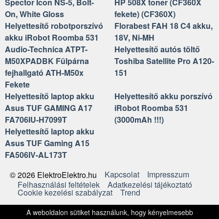
Spector Icon NS-5, Bolt-
HP 508X toner (CF360X
On, White Gloss
fekete) (CF360X)
Helyettesítő robotporszívó
Florabest FAH 18 C4 akku,
akku iRobot Roomba 531
18V, Ni-MH
Audio-Technica ATPT-
Helyettesítő autós töltő
M50XPADBK Fülpárna
Toshiba Satellite Pro A120-
fejhallgató ATH-M50x
151
Fekete
Helyettesítő laptop akku
Helyettesítő akku porszívó
Asus TUF GAMING A17
iRobot Roomba 531
FA706IU-H7099T
(3000mAh !!!)
Helyettesítő laptop akku
Asus TUF Gaming A15
FA506IV-AL173T
Kapcsolat
Impresszum
© 2026 ElektroElektro.hu
Felhasználási feltételek
Adatkezelési tájékoztató
Cookie kezelési szabályzat
Trend
A weboldalon sütiket használunk, hogy kényelmesebb