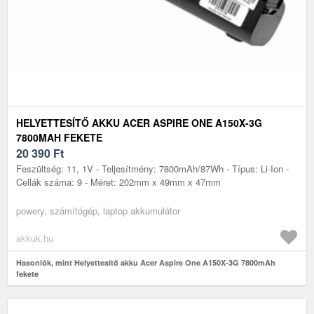
HELYETTESÍTŐ AKKU ACER ASPIRE ONE A150X-3G
7800MAH FEKETE
20 390
Ft
Feszültség: 11, 1V - Teljesítmény: 7800mAh/87Wh - Típus: Li-Ion -
Cellák száma: 9 - Méret: 202mm x 49mm x 47mm
powery, számítógép, laptop akkumulátor
akkuk.hu
Hasonlók, mint Helyettesítő akku Acer Aspire One A150X-3G 7800mAh
fekete