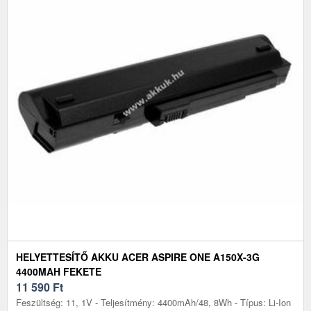
HELYETTESÍTŐ AKKU ACER ASPIRE ONE A150X-3G
4400MAH FEKETE
11 590
Ft
Feszültség: 11, 1V - Teljesítmény: 4400mAh/48, 8Wh - Típus: Li-Ion