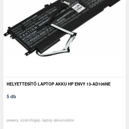
HELYETTESÍTŐ LAPTOP AKKU HP ENVY 13-AD106NE
5 db
powery, számítógép, laptop akkumulátor