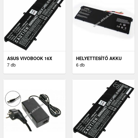
ASUS VIVOBOOK 16X
HELYETTESÍTŐ AKKU
K3605ZV LAPTOP AKKU
7 db
ACER CHROMEBOOK
6 db
(HELYETTESÍTŐ)
CB3-531