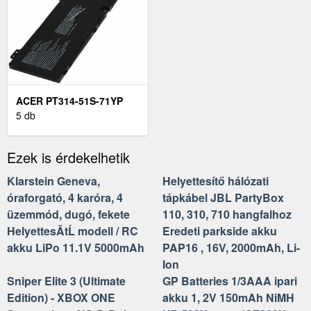
ACER PT314-51S-71YP
LAPTOP AKKU
5 db
(HELYETTESÍTŐ)
Ezek is érdekelhetik
Klarstein Geneva,
Helyettesítő hálózati
óraforgató, 4 karóra, 4
tápkábel JBL PartyBox
üzemmód, dugó, fekete
110, 310, 710 hangfalhoz
HelyettesĂ­tĹ modell / RC
Eredeti parkside akku
akku LiPo 11.1V 5000mAh
PAP16 , 16V, 2000mAh, Li-
Ion
Sniper Elite 3 (Ultimate
GP Batteries 1/3AAA ipari
Edition) - XBOX ONE
akku 1, 2V 150mAh NiMH