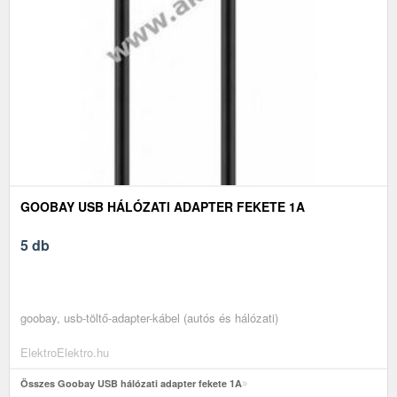
GOOBAY USB HÁLÓZATI ADAPTER FEKETE 1A
5 db
goobay, usb-töltő-adapter-kábel (autós és hálózati)
ElektroElektro.hu
Összes Goobay USB hálózati adapter fekete 1A