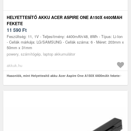
HELYETTESÍTŐ AKKU ACER ASPIRE ONE A150X 4400MAH
FEKETE
11 590
Ft
Feszültség: 11, 1V - Teljesítmény: 4400mAh/48, 8Wh - Típus: Li-Ion
- Cellák márkája: LG/SAMSUNG - Cellák száma: 6 - Méret: 203mm x
50mm x 31mm
powery, számítógép, laptop akkumulátor
akkuk.hu
Hasonlók, mint Helyettesítő akku Acer Aspire One A150X 4400mAh fekete