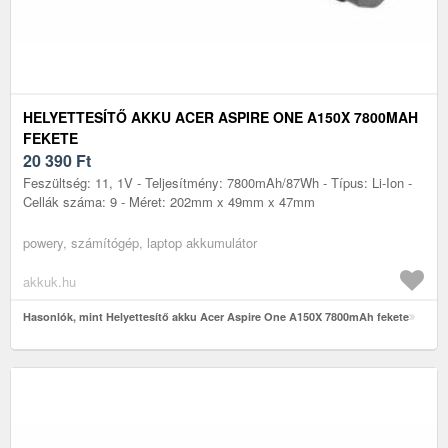
HELYETTESÍTŐ AKKU ACER ASPIRE ONE A150X 7800MAH
FEKETE
20 390
Ft
Feszültség: 11, 1V - Teljesítmény: 7800mAh/87Wh - Típus: Li-Ion -
Cellák száma: 9 - Méret: 202mm x 49mm x 47mm
powery, számítógép, laptop akkumulátor
akkuk.hu
Hasonlók, mint Helyettesítő akku Acer Aspire One A150X 7800mAh fekete