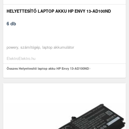
HELYETTESÍTŐ LAPTOP AKKU HP ENVY 13-AD100ND
6 db
powery, számítógép, laptop akkumulátor
ElektroElektro.hu
Összes Helyettesítő laptop akku HP Envy 13-AD100ND