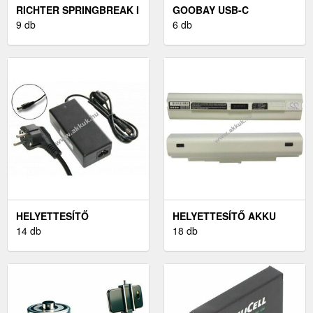
RICHTER SPRINGBREAK I
GOOBAY USB-C
BLACK BŐR GITÁR
9 db
TÖLTŐKÉSZLET 1A
6 db
HEVEDER FEKETE
FEKETE
HELYETTESÍTŐ
HELYETTESÍTŐ AKKU
NYOMTATÓ-HÁLÓZATI
14 db
ACER ASPIRE ONE 531
18 db
ADAPTER CANON
SELPHY CP740