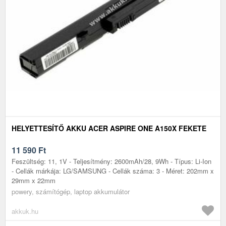
HELYETTESÍTŐ AKKU ACER ASPIRE ONE A150X FEKETE
11 590
Ft
Feszültség: 11, 1V - Teljesítmény: 2600mAh/28, 9Wh - Típus: Li-Ion
- Cellák márkája: LG/SAMSUNG - Cellák száma: 3 - Méret: 202mm x
29mm x 22mm
powery, számítógép, laptop akkumulátor
akkuk.hu