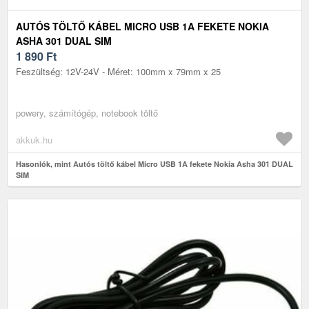
AUTÓS TÖLTŐ KÁBEL MICRO USB 1A FEKETE NOKIA
ASHA 301 DUAL SIM
1 890
Ft
Feszültség: 12V-24V - Méret: 100mm x 79mm x 25
powery, számítógép, notebook töltő
akkuk.hu
Hasonlók, mint Autós töltő kábel Micro USB 1A fekete Nokia Asha 301 DUAL
SIM