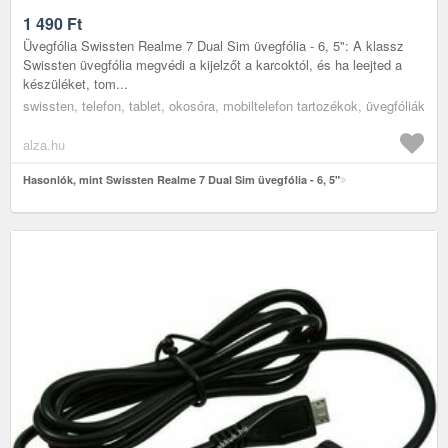
1 490
Ft
Üvegfólia Swissten Realme 7 Dual Sim üvegfólia - 6, 5": A klassz
Swissten üvegfólia megvédi a kijelzőt a karcoktól, és ha leejted a
készüléket, tom...
swissten, telefon, tablet, okosóra, mobiltelefon tartozékok, üvegfóliák
alza.hu
Hasonlók, mint Swissten Realme 7 Dual Sim üvegfólia - 6, 5"