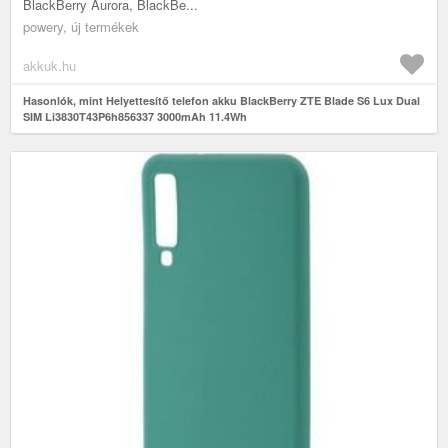
BlackBerry Aurora, BlackBe...
powery, új termékek
akkuk.hu
Hasonlók, mint Helyettesítő telefon akku BlackBerry ZTE Blade S6 Lux Dual
SIM Li3830T43P6h856337 3000mAh 11.4Wh