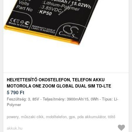
HELYETTESÍTŐ OKOSTELEFON, TELEFON AKKU
MOTOROLA ONE ZOOM GLOBAL DUAL SIM TD-LTE
5 790
Ft
Feszültség: 3, 85V - Teljesítmény: 3900mAh/15, 0Wh - Típus: Li-
Polymer
powery, műszaki cikk, mobiltelefon, gps, pda akkumulátor, töltő
akkuk.hu