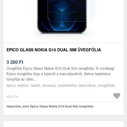
EPICO GLASS NOKIA G10 DUAL SIM ÜVEGFÓLIA
3 280
Ft
Üvegfólia Epico Glass Nokia G10 Dual Sim üvegfólia: A minőségi
Epico üvegfólia óvja a kijelzőt a karcolásoktól, illetve leejtéskor
tompítja az ütés...
epico, telefon, tablet, okosóra, mobiltelefon tartozékok, üvegfóliák
alza.hu
Hasonlók, mint Epico Glass Nokia G10 Dual Sim üvegfólia