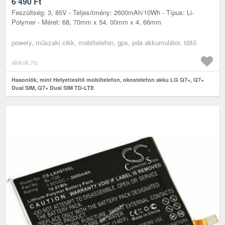
6 490
Ft
Feszültség: 3, 85V - Teljesítmény: 2600mAh/10Wh - Típus: Li-
Polymer - Méret: 68, 70mm x 54, 00mm x 4, 66mm
powery, műszaki cikk, mobiltelefon, gps, pda akkumulátor, töltő
akkuk.hu
Hasonlók, mint Helyettesítő mobiltelefon, okostelefon akku LG Q7+, Q7+
Dual SIM, Q7+ Dual SIM TD-LTE