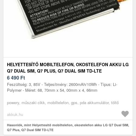
HELYETTESÍTŐ MOBILTELEFON, OKOSTELEFON AKKU LG
Q7 DUAL SIM, Q7 PLUS, Q7 DUAL SIM TD-LTE
6 490
Ft
Feszültség: 3, 85V - Teljesítmény: 2600mAh/10Wh - Típus: Li-
Polymer - Méret: 68, 70mm x 54, 00mm x 4, 66mm
powery, műszaki cikk, mobiltelefon, gps, pda akkumulátor, töltő
akkuk.hu
Hasonlók, mint Helyettesítő mobiltelefon, okostelefon akku LG Q7 Dual SIM,
Q7 Plus, Q7 Dual SIM TD-LTE