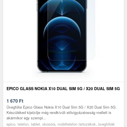
EPICO GLASS NOKIA X10 DUAL SIM 5G / X20 DUAL SIM 5G
1 670
Ft
Üvegfólia Epico Glass Nokia X10 Dual Sim 5G / X20 Dual Sim 5G:
Készüléked kijelzője még rendkívüli elővigyázatosság mellett is
akármikor egy szempi...
epico, telefon, tablet, okosóra, mobiltelefon tartozékok, üvegfóliák