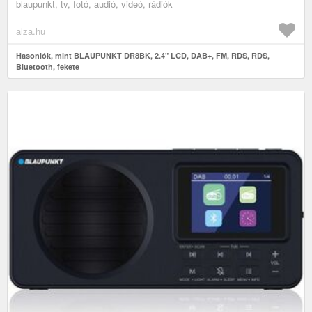
blaupunkt, tv, fotó, audió, videó, rádiók
alza.hu
Hasonlók, mint BLAUPUNKT DR8BK, 2.4" LCD, DAB+, FM, RDS, RDS,
Bluetooth, fekete