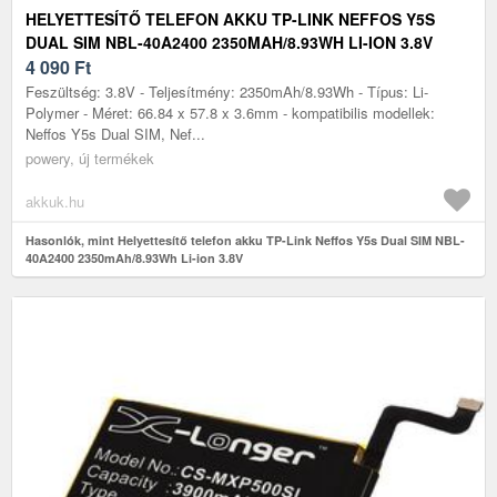
HELYETTESÍTŐ TELEFON AKKU TP-LINK NEFFOS Y5S
DUAL SIM NBL-40A2400 2350MAH/8.93WH LI-ION 3.8V
4 090
Ft
Feszültség: 3.8V - Teljesítmény: 2350mAh/8.93Wh - Típus: Li-
Polymer - Méret: 66.84 x 57.8 x 3.6mm - kompatibilis modellek:
Neffos Y5s Dual SIM, Nef...
powery, új termékek
akkuk.hu
Hasonlók, mint Helyettesítő telefon akku TP-Link Neffos Y5s Dual SIM NBL-
40A2400 2350mAh/8.93Wh Li-ion 3.8V