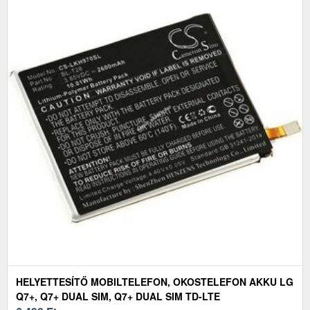
HELYETTESÍTŐ MOBILTELEFON, OKOSTELEFON AKKU LG
Q7+, Q7+ DUAL SIM, Q7+ DUAL SIM TD-LTE