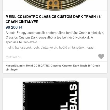
MEINL CC18DATRC CLASSICS CUSTOM DARK TRASH 18"
CRASH CINTÁNYÉR
90 200
Ft
Akciós.Ez egy automatizált szoftver általi fordítás: Crash cimbálok a
Classics Custom Dark sorozatból a testben lévő lyukakkal. A
speciális felületkezelő ...
meinl, hangszerek, dob, cintányérok, beütő cintányérok - crash
muziker.hu
Hasonlók, mint Meinl CC18DATRC Classics Custom Dark Trash 18" Crash
cintányér