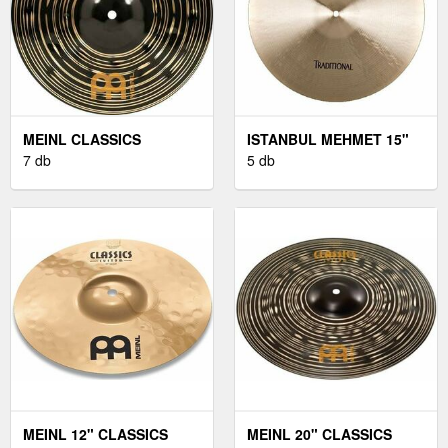
MEINL CLASSICS
ISTANBUL MEHMET 15"
CUSTOM 10'' DARK
7 db
TRADITIONAL DARK
5 db
SPLASH
CRASH
MEINL 12" CLASSICS
MEINL 20" CLASSICS