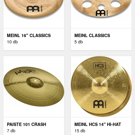
MEINL 16" CLASSICS
MEINL CLASSICS
CUSTOM CHINA
10 db
CUSTOM 16" TRASH
5 db
CRASH
PAISTE 101 CRASH
MEINL HCS 14" HI-HAT
CINTÁNYÉR 14"
7 db
15 db