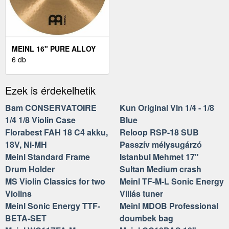
MEINL 16" PURE ALLOY
MEDIUM CRASH
6 db
Ezek is érdekelhetik
Bam CONSERVATOIRE
Kun Original Vln 1/4 - 1/8
1/4 1/8 Violin Case
Blue
Florabest FAH 18 C4 akku,
Reloop RSP-18 SUB
18V, Ni-MH
Passzív mélysugárzó
Meinl Standard Frame
Istanbul Mehmet 17"
Drum Holder
Sultan Medium crash
MS Violin Classics for two
Meinl TF-M-L Sonic Energy
Violins
Villás tuner
Meinl Sonic Energy TTF-
Meinl MDOB Professional
BETA-SET
doumbek bag