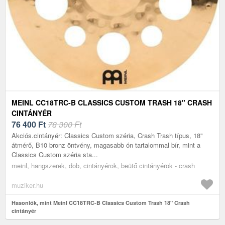
MEINL CC18TRC-B CLASSICS CUSTOM TRASH 18" CRASH
CINTÁNYÉR
76 400
Ft
78 300 Ft
Akciós.cintányér: Classics Custom széria, Crash Trash típus, 18"
átmérő, B10 bronz öntvény, magasabb ón tartalommal bír, mint a
Classics Custom széria sta...
meinl, hangszerek, dob, cintányérok, beütő cintányérok - crash
muziker.hu
Hasonlók, mint Meinl CC18TRC-B Classics Custom Trash 18" Crash
cintányér