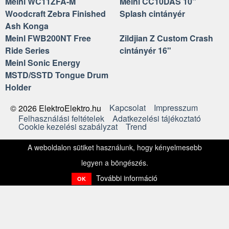
Meinl WC11ZFA-M
Meinl CC10DAS 10"
Woodcraft Zebra Finished
Splash cintányér
Ash Konga
Meinl FWB200NT Free
Zildjian Z Custom Crash
Ride Series
cintányér 16"
Meinl Sonic Energy
MSTD/SSTD Tongue Drum
Holder
Kapcsolat
Impresszum
© 2026 ElektroElektro.hu
Felhasználási feltételek
Adatkezelési tájékoztató
Cookie kezelési szabályzat
Trend
A weboldalon sütiket használunk, hogy kényelmesebb
legyen a böngészés.
További információ
OK