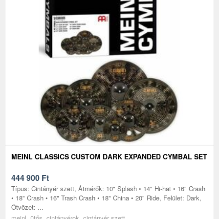
MEINL CLASSICS CUSTOM DARK EXPANDED CYMBAL SET
444 900
Ft
Típus: Cintányér szett, Átmérők: 10" Splash • 14" Hi-hat • 16" Crash
• 18" Crash • 16" Trash Crash • 18" China • 20" Ride, Felület: Dark,
Ötvözet: ...
meinl, ütős, cintányérok, cintányér szett