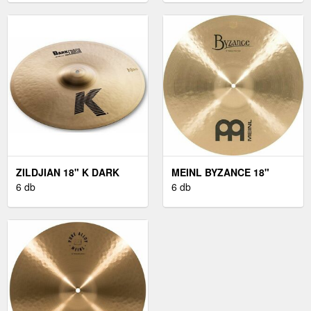
ZILDJIAN 18" K DARK
MEINL BYZANCE 18"
CRASH THIN
6 db
MEDIUM THIN CRASH
6 db