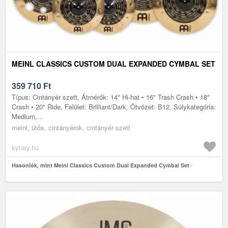
MEINL CLASSICS CUSTOM DUAL EXPANDED CYMBAL SET
359 710
Ft
Típus: Cintányér szett, Átmérők: 14" Hi-hat • 16" Trash Crash • 18"
Crash • 20" Ride, Felület: Brilliant/Dark, Ötvözet: B12, Súlykategória:
Medium,...
meinl, ütős, cintányérok, cintányér szett
kytary.hu
Hasonlók, mint Meinl Classics Custom Dual Expanded Cymbal Set