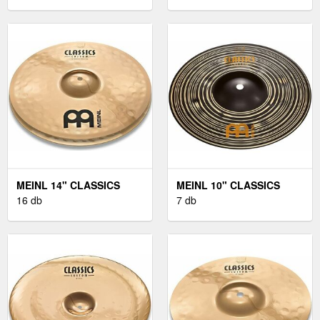
MEINL 14" CLASSICS
MEINL 10" CLASSICS
CUSTOM MEDIUM HI-HAT
16 db
CUSTOM DARK SPLASH
7 db