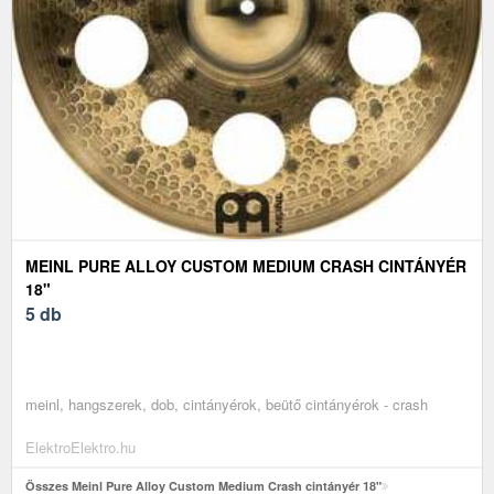
MEINL PURE ALLOY CUSTOM MEDIUM CRASH CINTÁNYÉR
18"
5 db
meinl, hangszerek, dob, cintányérok, beütő cintányérok - crash
ElektroElektro.hu
Összes Meinl Pure Alloy Custom Medium Crash cintányér 18"