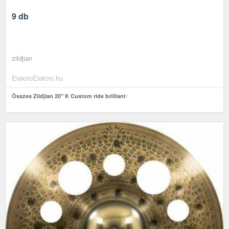
9 db
zildjian
ElektroElektro.hu
Összes Zildjian 20" K Custom ride brilliant