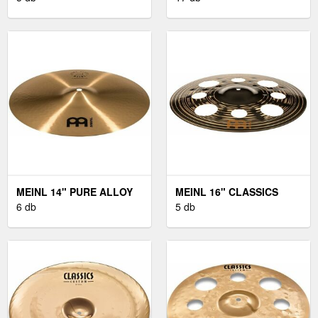
CASE
MEINL 14" PURE ALLOY
MEINL 16" CLASSICS
MEDIUM HIHAT
6 db
CUSTOM DARK TRASH
5 db
CRASH