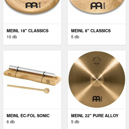
MEINL 18" CLASSICS
MEINL 8" CLASSICS
CUSTOM CHINA
10 db
CUSTOM SPLASH
5 db
MEINL EC-FOL SONIC
MEINL 22" PURE ALLOY
ENERGY
6 db
MEDIUM RIDE
5 db
ENERGIAHARANG