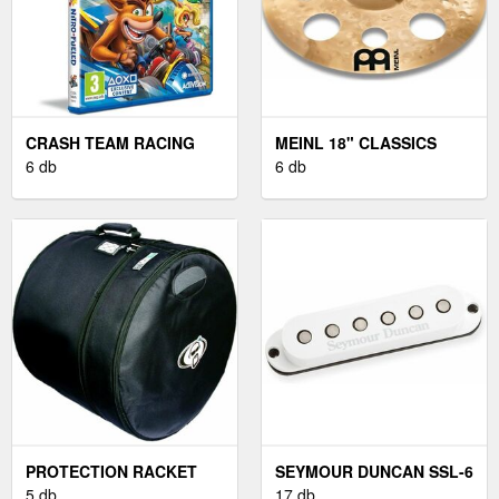
CRASH TEAM RACING
MEINL 18" CLASSICS
NITRO-FUELED
6 db
CUSTOM TRASH CRASH
6 db
PROTECTION RACKET
SEYMOUR DUNCAN SSL-6
18“ X 18” BASS DRUM
5 db
CUSTOM FLAT STRAT
17 db