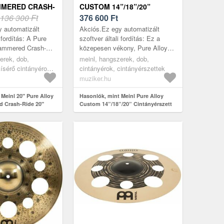
MMERED CRASH-
CUSTOM 14”/18”/20”
ÍSÉRŐ
136 300 Ft
CINTÁNYÉRSZETT
376 600
Ft
 - CRASH RIDE
 automatizált
Akciós.Ez egy automatizált
i fordítás: A Pure
szoftver általi fordítás: Ez a
Hammered Crash-
közepesen vékony, Pure Alloy
ányér, amelyre
Custom cintányérkészlet sima
erek, dob,
meinl, hangszerek, dob,
 és amikor elviszi
támadást hoz létre meleg
ísérő cintányérok -
cintányérok, cintányérszettek
hangzással és...
muziker.hu
Meinl 20" Pure Alloy
Hasonlók, mint Meinl Pure Alloy
d Crash-Ride 20"
Custom 14”/18”/20” Cintányérszett
r - Crash Ride