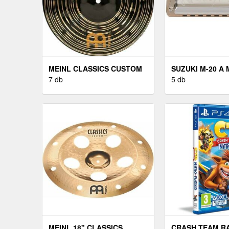
MEINL CLASSICS CUSTOM
SUZUKI M-20 A 
10'' DARK SPLASH
7 db
5 db
MEINL 18" CLASSICS
CRASH TEAM R