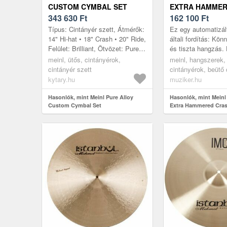
CUSTOM CYMBAL SET
EXTRA HAMMER
343 630
Ft
20" CRASH CIN
162 100
Ft
Típus: Cintányér szett, Átmérők:
Ez egy automatizál
14" Hi-hat • 18" Crash • 20" Ride,
általi fordítás: Kön
Felület: Brilliant, Ötvözet: Pure
és tiszta hangzás.
Alloy, Súlykategória: Medium
Pure Alloy. A teljes
meinl, ütős, cintányérok,
meinl, hangszerek,
Thin, Gyártás he...
felületekkel létrehoz
cintányér szett
cintányérok, beütő 
crash
kytary.hu
muziker.hu
Hasonlók, mint Meinl Pure Alloy
Hasonlók, mint Meinl 
Custom Cymbal Set
Extra Hammered Cras
cintányér