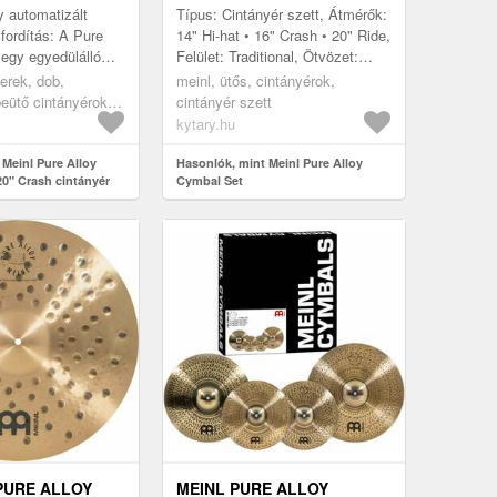
 automatizált
Típus: Cintányér szett, Átmérők:
i fordítás: A Pure
14" Hi-hat • 16" Crash • 20" Ride,
egy egyedülálló
Felület: Traditional, Ötvözet:
y lágy hangszínt,
Pure Alloy, Súlykategória:
erek, dob,
meinl, ütős, cintányérok,
ést a kalapács
Medium, Gyártás helye...
beütő cintányérok -
cintányér szett
kytary.hu
 Meinl Pure Alloy
Hasonlók, mint Meinl Pure Alloy
0" Crash cintányér
Cymbal Set
 PURE ALLOY
MEINL PURE ALLOY