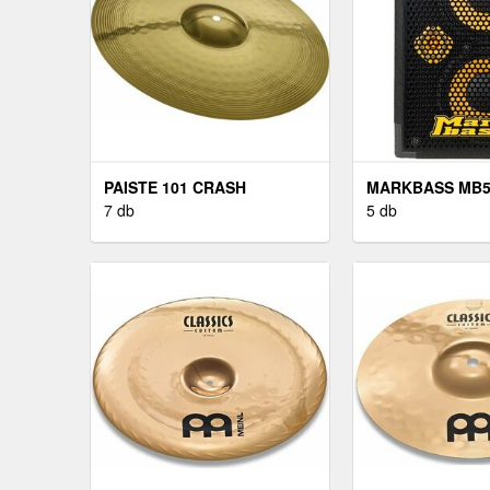
PAISTE 101 CRASH
MARKBASS MB5
CINTÁNYÉR 14"
7 db
PURE - 8
5 db