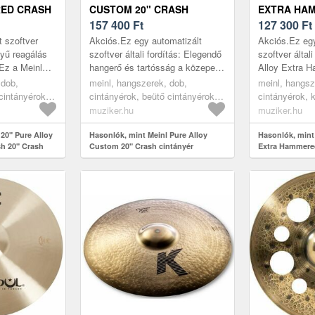
ED CRASH
CUSTOM 20" CRASH
EXTRA HA
TÁNYÉR
CINTÁNYÉR
157 400
Ft
RIDE 20" K
127 300
Ft
CINTÁNYÉR
t szoftver
Akciós.Ez egy automatizált
Akciós.Ez egy
nyű reagálás
szoftver általi fordítás: Elegendő
szoftver által
 Ez a Meinl
hangerő és tartósság a közepes
Alloy Extra 
en esztergált
vastagságnak köszönhetően
Ride egy cint
 dob,
meinl, hangszerek, dob,
meinl, hangsz
...
teljes tónusú reakcióval. Kiváló
támaszkodhat,
cintányérok -
cintányérok, beütő cintányérok -
cintányérok, k
él...
egy kon...
crash
crash ride
muziker.hu
muziker.hu
20" Pure Alloy
Hasonlók, mint Meinl Pure Alloy
Hasonlók, mint 
h 20" Crash
Custom 20" Crash cintányér
Extra Hammere
Kísérő cintányé