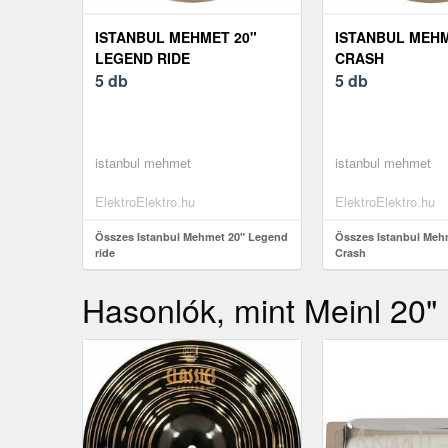
ISTANBUL MEHMET 20"
ISTANBUL MEHM
LEGEND RIDE
CRASH
5 db
5 db
istanbul mehmet
istanbul mehmet
ElektroElektro.hu
ElektroElektro.hu
Összes Istanbul Mehmet 20" Legend
Összes Istanbul Meh
ride
Crash
Hasonlók, mint Meinl 20"