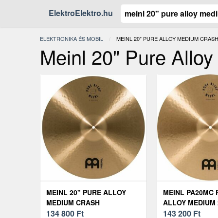
ElektroElektro.hu
ELEKTRONIKA ÉS MOBIL
JELENLEGI:
MEINL 20" PURE ALLOY MEDIUM CRAS
Meinl 20" Pure Allo
MEINL 20" PURE ALLOY
MEINL PA20MC 
MEDIUM CRASH
ALLOY MEDIUM 
134 800
Ft
CINTÁNYÉR
143 200
Ft