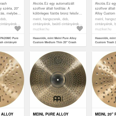
Crash
Akciós.Ez egy automatizált
Akciós.Ez egy
y széria, 20''
szoftver általi fordítás: A
szoftver által
zás, melyben
különleges füstös bronz felsővel
Alloy Custom 
frekvenciák
és gyémánttalppal a Pure Alloy
sorozat, amel
 dob,
meinl, hangszerek, dob,
meinl, hangsz
es
Custom ütközőcintányérok
nagyszerű érz
cintányérok -
cintányérok, beütő cintányérok -
cintányérok, 
valamivel ...
alatt ...
crash
crash
muziker.hu
muziker.hu
l PA20MC Pure
Hasonlók, mint Meinl Pure Alloy
Hasonlók, mint
sh cintányér
Custom Medium Thin 20" Crash
Custom Trash 2
cintányér
E ALLOY
MEINL PURE ALLOY
MEINL 20"