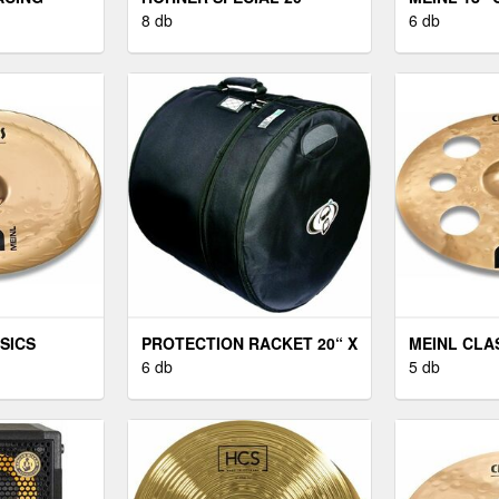
CLASSIC A
8 db
CUSTOM T
6 db
SICS
PROTECTION RACKET 20“ X
MEINL CLA
20” BASS DRUM CASE
6 db
16" TRASH
5 db