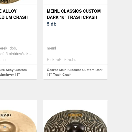
E ALLOY
MEINL CLASSICS CUSTOM
EDIUM CRASH
DARK 16'' TRASH CRASH
 18"
5 db
erek, dob,
meinl
beütő cintányérok -
o.hu
ElektroElektro.hu
ure Alloy Custom
Összes Meinl Classics Custom Dark
intányér 18"
16'' Trash Crash