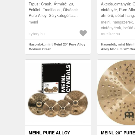
Típus: Crash, Átmérő: 20,
Akciós.cintányér: 
Felület: Traditional, Ötvözet:
cintányér, Pure Allo
Pure Alloy, Súlykategória:
átmérő, sötét hang
Medium, Gyártás helye:
a magas és közép 
meinl
meinl, hangszerek,
Németország
dominálnak, közep
cintányérok, beütő 
hangkitartás, R...
crash
kytary.hu
muziker.hu
Hasonlók, mint Meinl 20" Pure Alloy
Hasonlók, mint Mein
Medium Crash
Alloy Medium 20" Cra
MEINL PURE ALLOY
MEINL 20" PUR