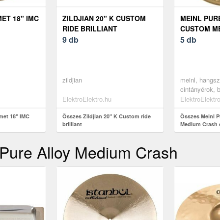
ET 18" IMC
ZILDJIAN 20" K CUSTOM
MEINL PUR
RIDE BRILLIANT
CUSTOM M
9 db
CINTÁNYÉR
5 db
zildjian
meinl, hangsz
cintányérok, 
crash
ElektroElektro.hu
ElektroElektr
met 18" IMC
Összes Zildjian 20" K Custom ride
Összes Meinl P
brilliant
Medium Crash c
 Pure Alloy Medium Crash