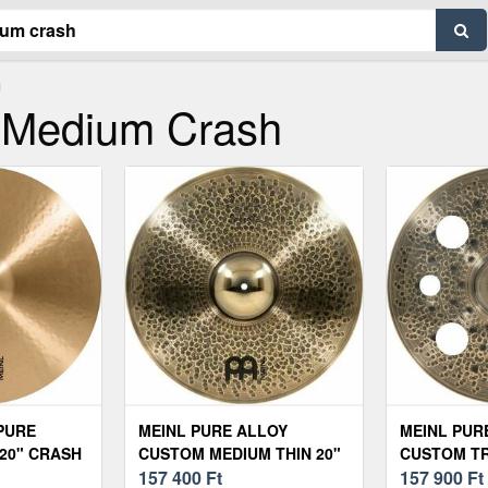
H
y Medium Crash
PURE
MEINL PURE ALLOY
MEINL PUR
20" CRASH
CUSTOM MEDIUM THIN 20"
CUSTOM TR
CRASH CINTÁNYÉR
157 400
Ft
CINTÁNYÉR
157 900
Ft