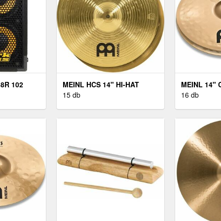
8R 102
MEINL HCS 14" HI-HAT
MEINL 14" 
15 db
CUSTOM ME
16 db