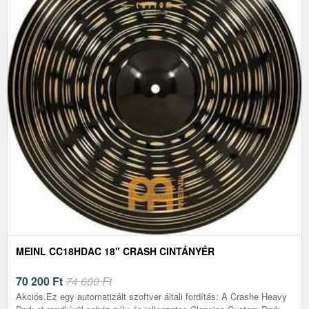
MEINL CC18HDAC 18" CRASH CINTÁNYÉR
70 200
Ft
74 600 Ft
Akciós.Ez egy automatizált szoftver általi fordítás: A Crashe Heavy