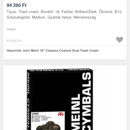
94 390
Ft
Típus: Trash crash, Átmérő: 18, Felület: Brilliant/Dark, Ötvözet: B12,
Súlykategória: Medium, Gyártás helye: Németország
meinl
kytary.hu
Hasonlók, mint Meinl 18" Classics Custom Dual Trash Crash