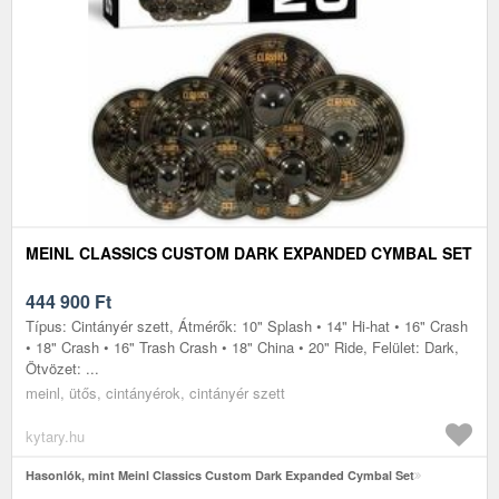
MEINL CLASSICS CUSTOM DARK EXPANDED CYMBAL SET
444 900
Ft
Típus: Cintányér szett, Átmérők: 10" Splash • 14" Hi-hat • 16" Crash
• 18" Crash • 16" Trash Crash • 18" China • 20" Ride, Felület: Dark,
Ötvözet: ...
meinl, ütős, cintányérok, cintányér szett
kytary.hu
Hasonlók, mint Meinl Classics Custom Dark Expanded Cymbal Set