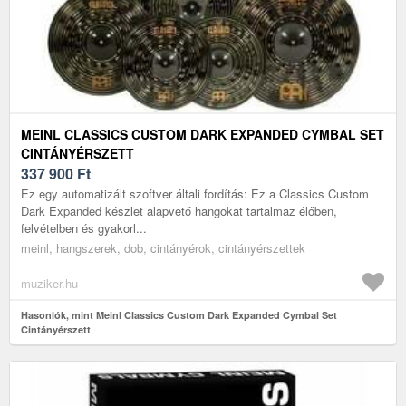
MEINL CLASSICS CUSTOM DARK EXPANDED CYMBAL SET
CINTÁNYÉRSZETT
337 900
Ft
Ez egy automatizált szoftver általi fordítás: Ez a Classics Custom
Dark Expanded készlet alapvető hangokat tartalmaz élőben,
felvételben és gyakorl...
meinl, hangszerek, dob, cintányérok, cintányérszettek
muziker.hu
Hasonlók, mint Meinl Classics Custom Dark Expanded Cymbal Set
Cintányérszett