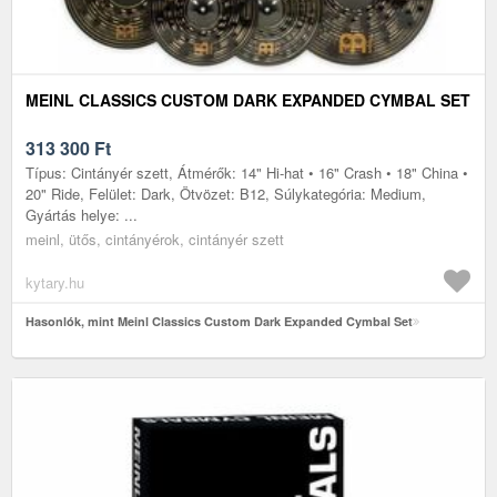
MEINL CLASSICS CUSTOM DARK EXPANDED CYMBAL SET
313 300
Ft
Típus: Cintányér szett, Átmérők: 14" Hi-hat • 16" Crash • 18" China •
20" Ride, Felület: Dark, Ötvözet: B12, Súlykategória: Medium,
Gyártás helye: ...
meinl, ütős, cintányérok, cintányér szett
kytary.hu
Hasonlók, mint Meinl Classics Custom Dark Expanded Cymbal Set