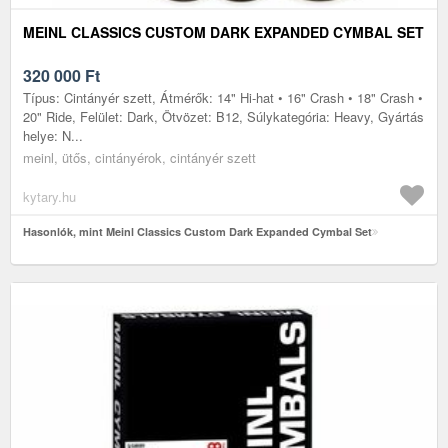
MEINL CLASSICS CUSTOM DARK EXPANDED CYMBAL SET
320 000
Ft
Típus: Cintányér szett, Átmérők: 14" Hi-hat • 16" Crash • 18" Crash •
20" Ride, Felület: Dark, Ötvözet: B12, Súlykategória: Heavy, Gyártás
helye: N...
meinl, ütős, cintányérok, cintányér szett
kytary.hu
Hasonlók, mint Meinl Classics Custom Dark Expanded Cymbal Set