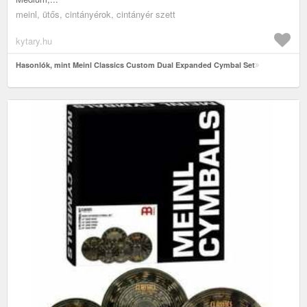
meinl, ütős, cintányérok, cintányér szett
kytary.hu
Hasonlók, mint Meinl Classics Custom Dual Expanded Cymbal Set