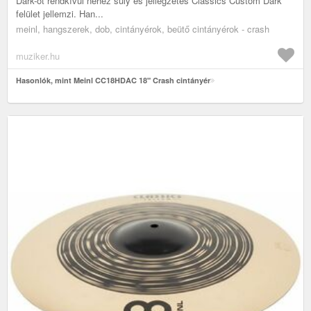
Dark-ot rendkívül nehéz súly és jellegzetes Classics Custom Dark
felület jellemzi. Han...
meinl, hangszerek, dob, cintányérok, beütő cintányérok - crash
muziker.hu
Hasonlók, mint Meinl CC18HDAC 18" Crash cintányér