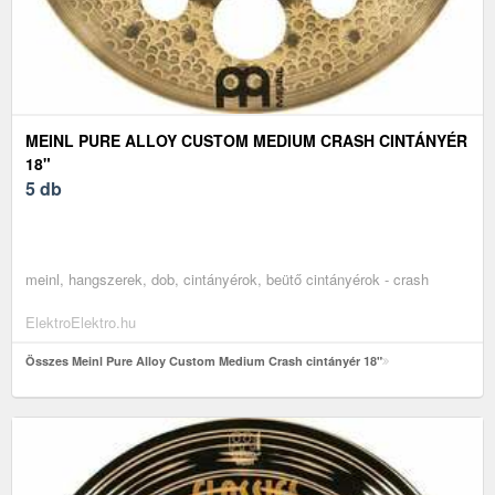
MEINL PURE ALLOY CUSTOM MEDIUM CRASH CINTÁNYÉR
18"
5 db
meinl, hangszerek, dob, cintányérok, beütő cintányérok - crash
ElektroElektro.hu
Összes Meinl Pure Alloy Custom Medium Crash cintányér 18"