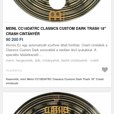
MEINL CC18DATRC CLASSICS CUSTOM DARK TRASH 18"
CRASH CINTÁNYÉR
90 200
Ft
Akciós.Ez egy automatizált szoftver általi fordítás: Crash cimbálok a
Classics Custom Dark sorozatból a testben lévő lyukakkal. A
speciális felületkezelő ...
meinl, hangszerek, dob, cintányérok, beütő cintányérok - crash
muziker.hu
Hasonlók, mint Meinl CC18DATRC Classics Custom Dark Trash 18" Crash
cintányér