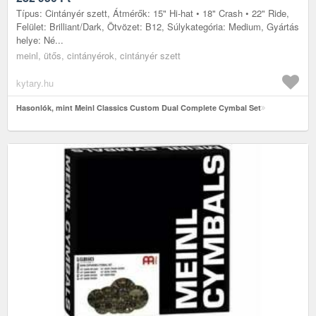
Típus: Cintányér szett, Átmérők: 15" Hi-hat • 18" Crash • 22" Ride,
Felület: Brilliant/Dark, Ötvözet: B12, Súlykategória: Medium, Gyártás
helye: Né...
meinl, ütős, cintányérok, cintányér szett
kytary.hu
Hasonlók, mint Meinl Classics Custom Dual Complete Cymbal Set