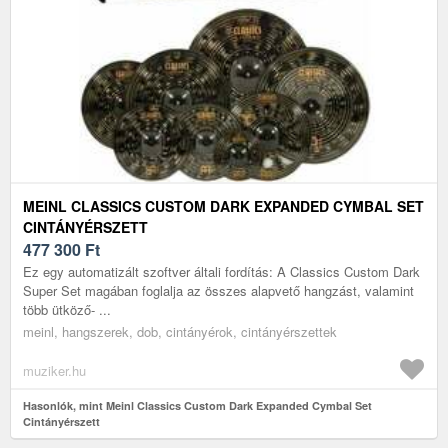
MEINL CLASSICS CUSTOM DARK EXPANDED CYMBAL SET
CINTÁNYÉRSZETT
477 300
Ft
Ez egy automatizált szoftver általi fordítás: A Classics Custom Dark
Super Set magában foglalja az összes alapvető hangzást, valamint
több ütköző- ...
meinl, hangszerek, dob, cintányérok, cintányérszettek
muziker.hu
Hasonlók, mint Meinl Classics Custom Dark Expanded Cymbal Set
Cintányérszett