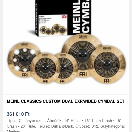
MEINL CLASSICS CUSTOM DUAL EXPANDED CYMBAL SET
361 010
Ft
Típus: Cintányér szett, Átmérők: 14" Hi-hat • 16" Trash Crash • 18"
Crash • 20" Ride, Felület: Brilliant/Dark, Ötvözet: B12, Súlykategória:
Medium,...