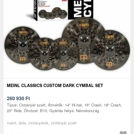
MEINL CLASSICS CUSTOM DARK CYMBAL SET
260 930
Ft
Típus: Cintányér szett, Átmérők: 14" Hi-hat, 16" Crash, 18" Crash,
20" Ride, Ötvözet: B10, Gyártás helye: Németország
meinl, ütős, cintányérok, cintányér szett