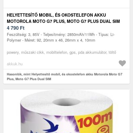
HELYETTESÍTŐ MOBIL, ÉS OKOSTELEFON AKKU
MOTOROLA MOTO G7 PLUS, MOTO G7 PLUS DUAL SIM
4 790
Ft
Feszültség: 3, 85V - Teljesítmény: 2850mAh/11Wh - Típus: Li-
Polymer - Méret: 92, 20mm x 46, 26mm x 4, 10mm
powery, műszaki cikk, mobiltelefon, gps, pda akkumulátor, töltő
akkuk.hu
Hasonlók, mint Helyettesítő mobil, és okostelefon akku Motorola Moto G7
Plus, Moto G7 Plus Dual SIM