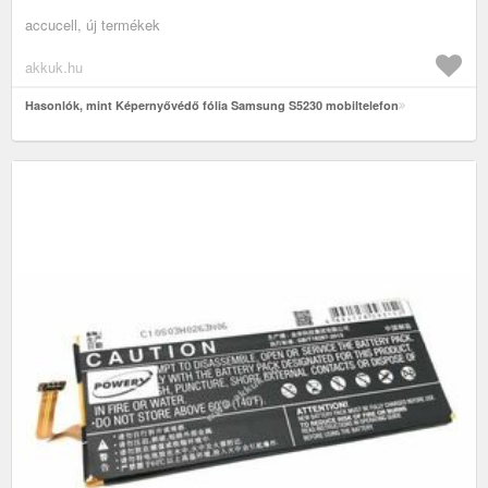
accucell, új termékek
akkuk.hu
Hasonlók, mint Képernyővédő fólia Samsung S5230 mobiltelefon