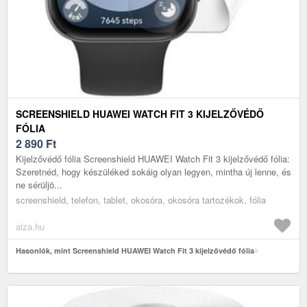
SCREENSHIELD HUAWEI WATCH FIT 3 KIJELZŐVÉDŐ
FÓLIA
2 890
Ft
Kijelzővédő fólia Screenshield HUAWEI Watch Fit 3 kijelzővédő fólia:
Szeretnéd, hogy készüléked sokáig olyan legyen, mintha új lenne, és
ne sérüljö...
screenshield, telefon, tablet, okosóra, okosóra tartozékok, fólia
alza.hu
Hasonlók, mint Screenshield HUAWEI Watch Fit 3 kijelzővédő fólia