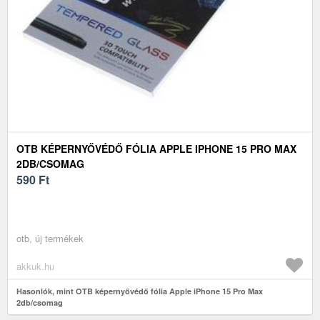
OTB KÉPERNYŐVÉDŐ FÓLIA APPLE IPHONE 15 PRO MAX
2DB/CSOMAG
590
Ft
otb, új termékek
akkuk.hu
Hasonlók, mint OTB képernyővédő fólia Apple iPhone 15 Pro Max
2db/csomag