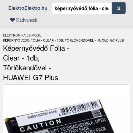
ElektroElektro.hu
Kedvencek
ELEKTRONIKA ÉS MOBIL
JELENLEGI:
KÉPERNYŐVÉDŐ FÓLIA - CLEAR - 1DB, TÖRLŐKENDŐVEL - HUAWEI G7 PLUS
Képernyővédő Fólia -
Clear - 1db,
Törlőkendővel -
HUAWEI G7 Plus