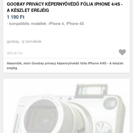
GOOBAY PRIVACY KÉPERNYŐVÉDŐ FÓLIA IPHONE 4/4S -
A KÉSZLET EREJÉIG
1 190
Ft
- kompatibilis modellek: iPhone 4, iPhone 4S
goobay, új termékek
akkuk.hu
Hasonlók, mint Goobay privacy képernyővédő fólia iPhone 4/4S - A készlet
erejéig