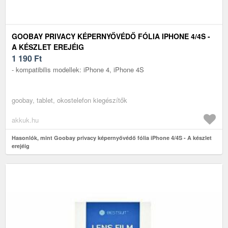
GOOBAY PRIVACY KÉPERNYŐVÉDŐ FÓLIA IPHONE 4/4S -
A KÉSZLET EREJÉIG
1 190
Ft
- kompatibilis modellek: iPhone 4, iPhone 4S
goobay, tablet, okostelefon kiegészítők
akkuk.hu
Hasonlók, mint Goobay privacy képernyővédő fólia iPhone 4/4S - A készlet
erejéig