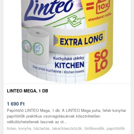
LINTEO MEGA, 1 DB
1 690
Ft
Papírtörlő LINTEO Mega, 1 db: A LINTEO Mega puha, fehér konyhai
papírtörlők praktikus csomagolásuknak köszönhetően
nélkülözhetetlenek lesznek az ot...
linteo, konyha, háztartás, takarítóeszközök, törlőkendők, papírtörlők