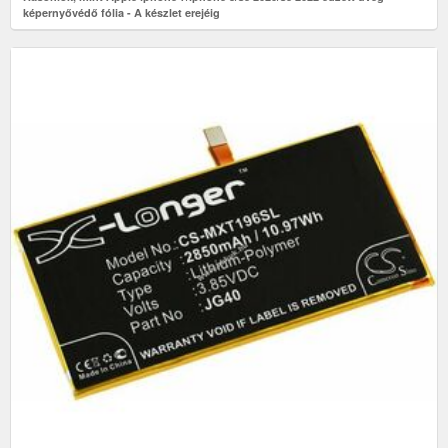
képernyővédő fólia - A készlet erejéig