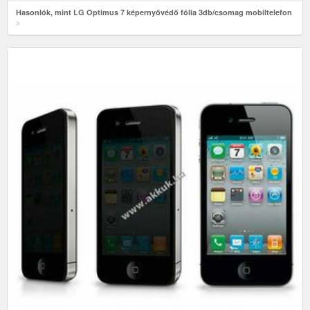
Hasonlók, mint LG Optimus 7 képernyővédő fólia 3db/csomag mobiltelefon