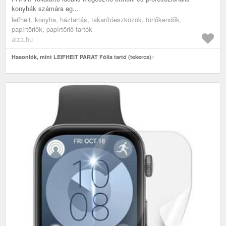
konyhák számára eg...
leifheit, konyha, háztartás, takarítóeszközök, törlőkendők,
papírtörlők, papírtörlő tartók
alza.hu
Hasonlók, mint LEIFHEIT PARAT Fólia tartó (tekercs)