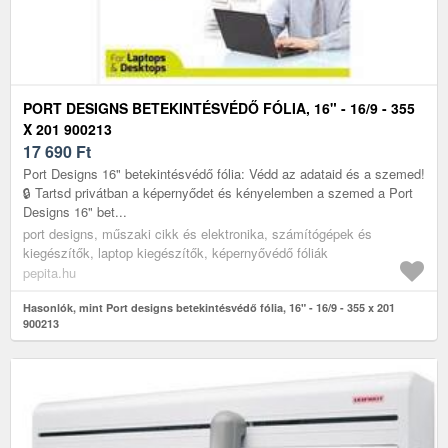
PORT DESIGNS BETEKINTÉSVÉDŐ FÓLIA, 16" - 16/9 - 355
X 201 900213
17 690
Ft
Port Designs 16" betekintésvédő fólia: Védd az adataid és a szemed!
🔒 Tartsd privátban a képernyődet és kényelemben a szemed a Port
Designs 16" bet...
port designs, műszaki cikk és elektronika, számítógépek és
kiegészítők, laptop kiegészítők, képernyővédő fóliák
pepita.hu
Hasonlók, mint Port designs betekintésvédő fólia, 16" - 16/9 - 355 x 201
900213