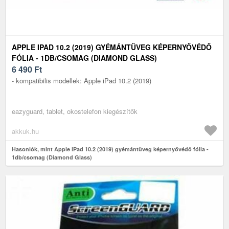
APPLE IPAD 10.2 (2019) GYÉMÁNTÜVEG KÉPERNYŐVÉDŐ
FÓLIA - 1DB/CSOMAG (DIAMOND GLASS)
6 490
Ft
- kompatibilis modellek: Apple iPad 10.2 (2019)
eazyguard, tablet, okostelefon kiegészítők
akkuk.hu
Hasonlók, mint Apple iPad 10.2 (2019) gyémántüveg képernyővédő fólia -
1db/csomag (Diamond Glass)