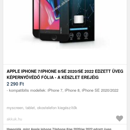
APPLE IPHONE 7/IPHONE 8/SE 2020/SE 2022 EDZETT ÜVEG
KÉPERNYŐVÉDŐ FÓLIA - A KÉSZLET EREJÉIG
2 290
Ft
- kompatibilis modellek: iPhone 7, iPhone 8, iPhone SE 2020/2022
myscreen, tablet, okostelefon kiegészítők
akkuk.hu
Hasonlók, mint Apple iphone 7/iphone 8/se 2020/se 2022 edzett üveg