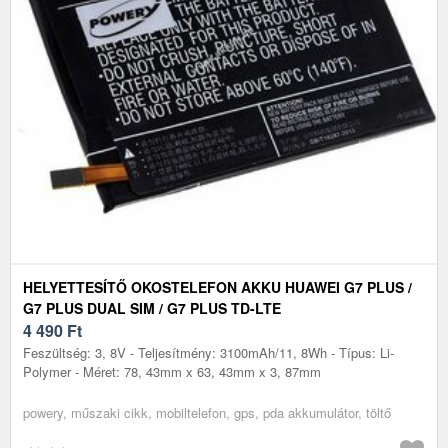
HELYETTESÍTŐ OKOSTELEFON AKKU HUAWEI G7 PLUS /
G7 PLUS DUAL SIM / G7 PLUS TD-LTE
4 490
Ft
Feszültség: 3, 8V - Teljesítmény: 3100mAh/11, 8Wh - Típus: Li-
Polymer - Méret: 78, 43mm x 63, 43mm x 3, 87mm
powery, műszaki cikk, mobiltelefon, gps, pda akkumulátor, töltő