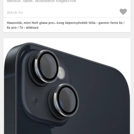
bestsuit, tablet, okostelefon kiegészítők
akkuk.hu
Hasonlók, mint Hofi glass pro+ üveg képernyővédő fólia - garmin fenix 6x /
6x pro / 7x - átlátszó