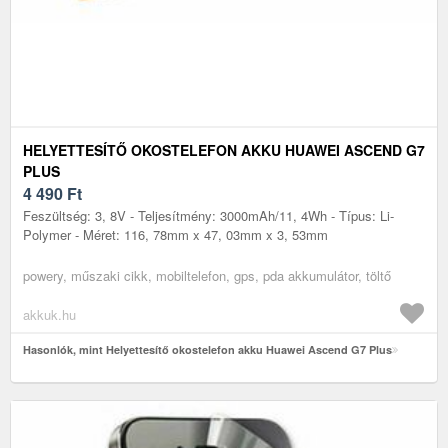
HELYETTESÍTŐ OKOSTELEFON AKKU HUAWEI ASCEND G7
PLUS
4 490
Ft
Feszültség: 3, 8V - Teljesítmény: 3000mAh/11, 4Wh - Típus: Li-
Polymer - Méret: 116, 78mm x 47, 03mm x 3, 53mm
powery, műszaki cikk, mobiltelefon, gps, pda akkumulátor, töltő
akkuk.hu
Hasonlók, mint Helyettesítő okostelefon akku Huawei Ascend G7 Plus