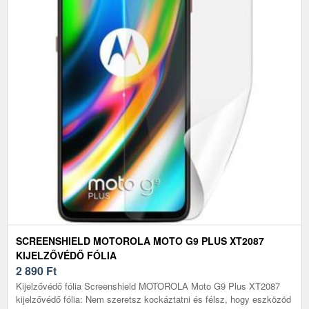
SCREENSHIELD MOTOROLA MOTO G9 PLUS XT2087
KIJELZŐVÉDŐ FÓLIA
2 890
Ft
Kijelzővédő fólia Screenshield MOTOROLA Moto G9 Plus XT2087
kijelzővédő fólia: Nem szeretsz kockáztatni és félsz, hogy eszközöd