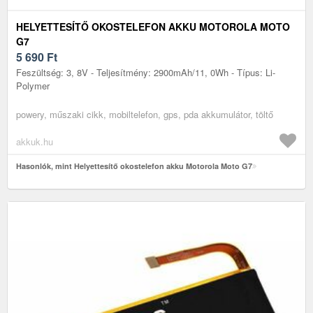
HELYETTESÍTŐ OKOSTELEFON AKKU MOTOROLA MOTO
G7
5 690
Ft
Feszültség: 3, 8V - Teljesítmény: 2900mAh/11, 0Wh - Típus: Li-
Polymer
powery, műszaki cikk, mobiltelefon, gps, pda akkumulátor, töltő
akkuk.hu
Hasonlók, mint Helyettesítő okostelefon akku Motorola Moto G7