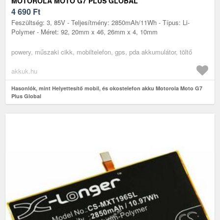
MOTOROLA MOTO G7 PLUS GLOBAL
4 690
Ft
Feszültség: 3, 85V - Teljesítmény: 2850mAh/11Wh - Típus: Li-
Polymer - Méret: 92, 20mm x 46, 26mm x 4, 10mm
powery, műszaki cikk, mobiltelefon, gps, pda akkumulátor, töltő
akkuk.hu
Hasonlók, mint Helyettesítő mobil, és okostelefon akku Motorola Moto G7
Plus Global