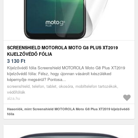
SCREENSHIELD MOTOROLA MOTO G8 PLUS XT2019
KIJELZŐVÉDŐ FÓLIA
3 130
Ft
Kijelzővédő fólia Screenshield MOTOROLA Moto G8 Plus XT2019
kijelzővédő fólia: Félsz, hogy újonnan vásárolt készüléked
képernyője megsérül? Pontosa...
screenshield, telefon, tablet, okosóra, mobiltelefon tartozékok,
védőfóliák
alza.hu
Hasonlók, mint Screenshield MOTOROLA Moto G8 Plus XT2019 kijelzővédő
fólia