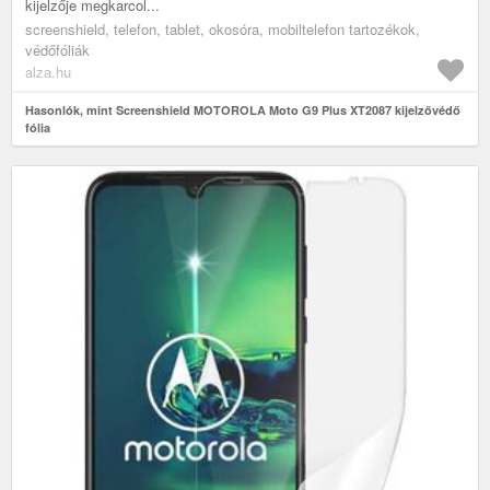
kijelzője megkarcol...
screenshield, telefon, tablet, okosóra, mobiltelefon tartozékok,
védőfóliák
alza.hu
Hasonlók, mint Screenshield MOTOROLA Moto G9 Plus XT2087 kijelzővédő
fólia