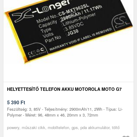
HELYETTESÍTŐ TELEFON AKKU MOTOROLA MOTO G7
5 390
Ft
Feszültség: 3, 85V - Teljesítmény: 2900mAh/11, 2Wh - Típus: Li-
Polymer - Méret: 96, 48mm x 46, 20mm x 3, 72mm
powery, műszaki cikk, mobiltelefon, gps, pda akkumulátor, töltő