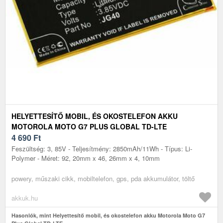
HELYETTESÍTŐ MOBIL, ÉS OKOSTELEFON AKKU
MOTOROLA MOTO G7 PLUS GLOBAL TD-LTE
4 690
Ft
Feszültség: 3, 85V - Teljesítmény: 2850mAh/11Wh - Típus: Li-
Polymer - Méret: 92, 20mm x 46, 26mm x 4, 10mm
powery, műszaki cikk, mobiltelefon, gps, pda akkumulátor, töltő
akkuk.hu
Hasonlók, mint Helyettesítő mobil, és okostelefon akku Motorola Moto G7