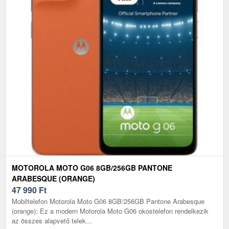
MOTOROLA MOTO G06 8GB/256GB PANTONE
ARABESQUE (ORANGE)
47 990
Ft
Mobiltelefon Motorola Moto G06 8GB/256GB Pantone Arabesque
(orange): Ez a modern Motorola Moto G06 okostelefon rendelkezik
az összes alapvető telek...