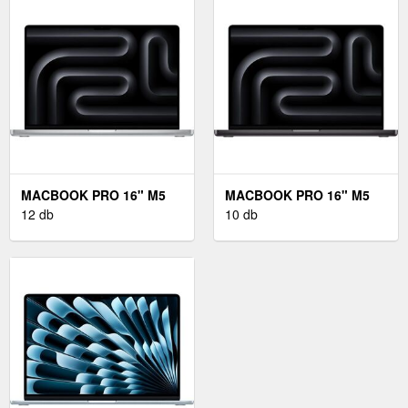
NÉLKÜL
ADAPTER NÉLKÜL
MACBOOK PRO 16" M5
MACBOOK PRO 16" M5
MAX INTERNATIONAL
12 db
MAX INTERNATIONAL
10 db
2026 NANOTEXTURÁLT
2026 ASZTROFEKETE -
EZÜST - HÁLÓZATI
HÁLÓZATI ADAPTER ÉS
ADAPTER NÉLKÜL
NANOTEXTÚRA NÉLKÜL