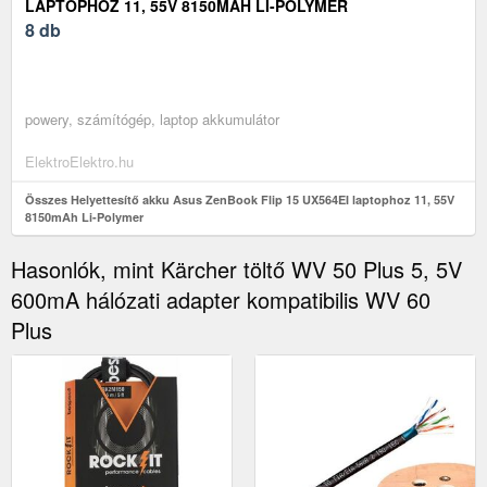
LAPTOPHOZ 11, 55V 8150MAH LI-POLYMER
8 db
powery, számítógép, laptop akkumulátor
ElektroElektro.hu
Összes Helyettesítő akku Asus ZenBook Flip 15 UX564EI laptophoz 11, 55V
8150mAh Li-Polymer
Hasonlók, mint Kärcher töltő WV 50 Plus 5, 5V
600mA hálózati adapter kompatibilis WV 60
Plus