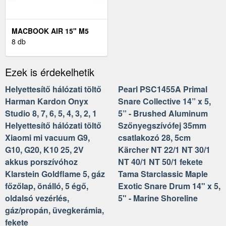
MACBOOK AIR 15" M5
MAGYAR 2026 ÉGKÉK -
8 db
HÁLÓZATI ADAPTER ÉS
NANOTEXTÚRA NÉLKÜL
Ezek is érdekelhetik
Helyettesítő hálózati töltő
Pearl PSC1455A Primal
Harman Kardon Onyx
Snare Collective 14” x 5,
Studio 8, 7, 6, 5, 4, 3, 2, 1
5” - Brushed Aluminum
Helyettesítő hálózati töltő
Szőnyegszívófej 35mm
Xiaomi mi vacuum G9,
csatlakozó 28, 5cm
G10, G20, K10 25, 2V
Kärcher NT 22/1 NT 30/1
akkus porszívóhoz
NT 40/1 NT 50/1 fekete
Klarstein Goldflame 5, gáz
Tama Starclassic Maple
főzőlap, önálló, 5 égő,
Exotic Snare Drum 14" x 5,
oldalsó vezérlés,
5" - Marine Shoreline
gáz/propán, üvegkerámia,
fekete