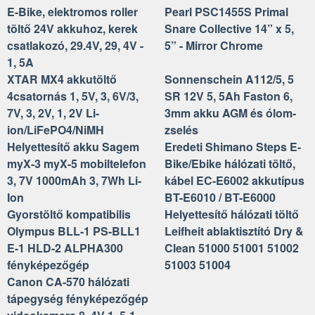
E-Bike, elektromos roller
Pearl PSC1455S Primal
töltő 24V akkuhoz, kerek
Snare Collective 14” x 5,
csatlakozó, 29.4V, 29, 4V -
5” - Mirror Chrome
1, 5A
XTAR MX4 akkutöltő
Sonnenschein A112/5, 5
4csatornás 1, 5V, 3, 6V/3,
SR 12V 5, 5Ah Faston 6,
7V, 3, 2V, 1, 2V Li-
3mm akku AGM és ólom-
ion/LiFePO4/NiMH
zselés
Helyettesítő akku Sagem
Eredeti Shimano Steps E-
myX-3 myX-5 mobiltelefon
Bike/Ebike hálózati töltő,
3, 7V 1000mAh 3, 7Wh Li-
kábel EC-E6002 akkutípus
Ion
BT-E6010 / BT-E6000
Gyorstöltő kompatibilis
Helyettesítő hálózati töltő
Olympus BLL-1 PS-BLL1
Leifheit ablaktisztító Dry &
E-1 HLD-2 ALPHA300
Clean 51000 51001 51002
fényképezőgép
51003 51004
Canon CA-570 hálózati
tápegység fényképezőgép