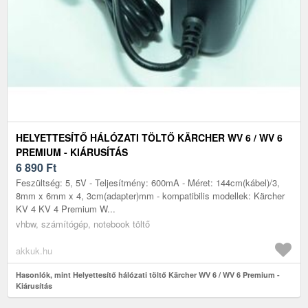
HELYETTESÍTŐ HÁLÓZATI TÖLTŐ KÄRCHER WV 6 / WV 6
PREMIUM - KIÁRUSÍTÁS
6 890
Ft
Feszültség: 5, 5V - Teljesítmény: 600mA - Méret: 144cm(kábel)/3,
8mm x 6mm x 4, 3cm(adapter)mm - kompatibilis modellek: Kärcher
KV 4 KV 4 Premium W...
vhbw, számítógép, notebook töltő
akkuk.hu
Hasonlók, mint Helyettesítő hálózati töltő Kärcher WV 6 / WV 6 Premium -
Kiárusítás