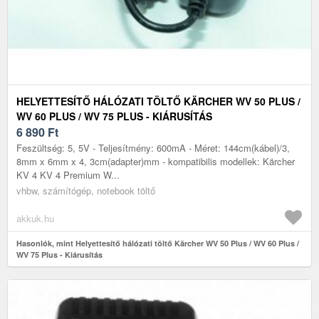
HELYETTESÍTŐ HÁLÓZATI TÖLTŐ KÄRCHER WV 50 PLUS /
WV 60 PLUS / WV 75 PLUS - KIÁRUSÍTÁS
6 890
Ft
Feszültség: 5, 5V - Teljesítmény: 600mA - Méret: 144cm(kábel)/3,
8mm x 6mm x 4, 3cm(adapter)mm - kompatibilis modellek: Kärcher
KV 4 KV 4 Premium W...
vhbw, számítógép, notebook töltő
akkuk.hu
Hasonlók, mint Helyettesítő hálózati töltő Kärcher WV 50 Plus / WV 60 Plus /
WV 75 Plus - Kiárusítás