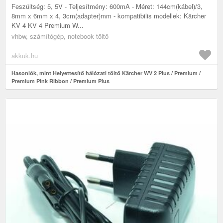
Feszültség: 5, 5V - Teljesítmény: 600mA - Méret: 144cm(kábel)/3,
8mm x 6mm x 4, 3cm(adapter)mm - kompatibilis modellek: Kärcher
KV 4 KV 4 Premium W...
vhbw, számítógép, notebook töltő
akkuk.hu
Hasonlók, mint Helyettesítő hálózati töltő Kärcher WV 2 Plus / Premium /
Premium Pink Ribbon / Premium Plus