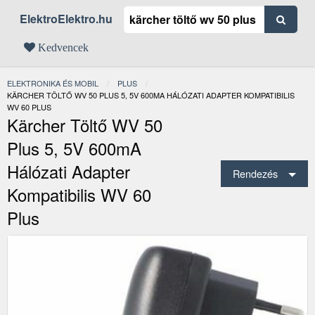
ElektroElektro.hu
Kedvencek
ELEKTRONIKA ÉS MOBIL
PLUS
JELENLEGI:
KÄRCHER TÖLTŐ WV 50 PLUS 5, 5V 600MA HÁLÓZATI ADAPTER KOMPATIBILIS
WV 60 PLUS
Kärcher Töltő WV 50
Plus 5, 5V 600mA
Hálózati Adapter
Rendezés
Kompatibilis WV 60
Plus