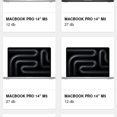
MACBOOK PRO 14" M5
MACBOOK PRO 14" M5
MAX US 2026
12 db
PRO MAGYAR 2026
27 db
NANOTEXTURÁLT EZÜST
NANOTEXTURÁLT
- HÁLÓZATI ADAPTER
ÉJFEKETE - HÁLÓZATI
NÉLKÜL
ADAPTER NÉLKÜL
MACBOOK PRO 14" M5
MACBOOK PRO 14" M5
PRO MAGYAR 2026
27 db
MAX INTERNATIONAL
12 db
NANOTEXTURÁLT EZÜST
2026 NANOTEXTURÁLT
- HÁLÓZATI ADAPTER
EZÜST - HÁLÓZATI