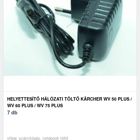
HELYETTESÍTŐ HÁLÓZATI TÖLTŐ KÄRCHER WV 50 PLUS /
WV 60 PLUS / WV 75 PLUS
7 db
vhbw, számítógép, notebook töltő