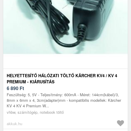
HELYETTESÍTŐ HÁLÓZATI TÖLTŐ KÄRCHER KV4 / KV 4
PREMIUM - KIÁRUSÍTÁS
6 890
Ft
Feszültség: 5, 5V - Teljesítmény: 600mA - Méret: 144cm(kábel)/3,
8mm x 6mm x 4, 3cm(adapter)mm - kompatibilis modellek: Kärcher
KV 4 KV 4 Premium W...
vhbw, számítógép, notebook töltő
akkuk.hu