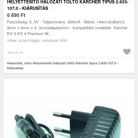
HELYETTESÍTŐ HÁLÓZATI TÖLTŐ KÄRCHER TÍPUS 2.633-
107.0 - KIÁRUSÍTÁS
6 890
Ft
Feszültség: 5, 5V - Teljesítmény: 600mA - Méret: 144cm(kábel)/3,
8mm x 6mm x 4, 3cm(adapter)mm - kompatibilis modellek: Kärcher
KV 4 KV 4 Premium W...
vhbw, számítógép, notebook töltő
akkuk.hu
Hasonlók, mint Helyettesítő hálózati töltő Kärcher típus 2.633-107.0 -
Kiárusítás