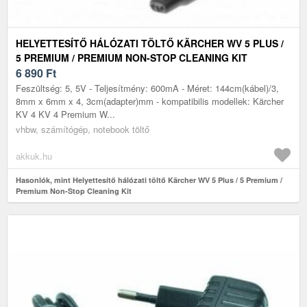
HELYETTESÍTŐ HÁLÓZATI TÖLTŐ KÄRCHER WV 5 PLUS /
5 PREMIUM / PREMIUM NON-STOP CLEANING KIT
6 890
Ft
Feszültség: 5, 5V - Teljesítmény: 600mA - Méret: 144cm(kábel)/3,
8mm x 6mm x 4, 3cm(adapter)mm - kompatibilis modellek: Kärcher
KV 4 KV 4 Premium W...
vhbw, számítógép, notebook töltő
akkuk.hu
Hasonlók, mint Helyettesítő hálózati töltő Kärcher WV 5 Plus / 5 Premium /
Premium Non-Stop Cleaning Kit