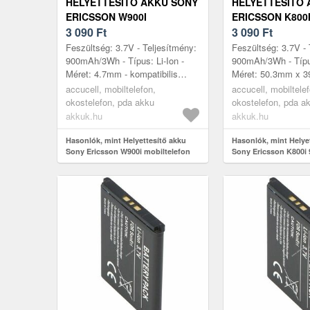
HELYETTESÍTŐ AKKU SONY
HELYETTESÍTŐ 
ERICSSON W900I
ERICSSON K800
MOBILTELEFON 900MAH
3 090
Ft
MOBILTELEFON
3 090
Ft
Feszültség: 3.7V - Teljesítmény:
Feszültség: 3.7V - 
900mAh/3Wh - Típus: Li-Ion -
900mAh/3Wh - Típus
Méret: 4.7mm - kompatibilis
Méret: 50.3mm x 
modellek: W900i, Sony Ericsson
4.7mm - kompatibil
accucell, mobiltelefon,
accucell, mobiltele
W900i
K800i, Sony Ericss
okostelefon, pda akku
okostelefon, pda a
akkuk.hu
akkuk.hu
Hasonlók, mint Helyettesítő akku
Hasonlók, mint Helye
Sony Ericsson W900i mobiltelefon
Sony Ericsson K800i
900mAh
mobiltelefon