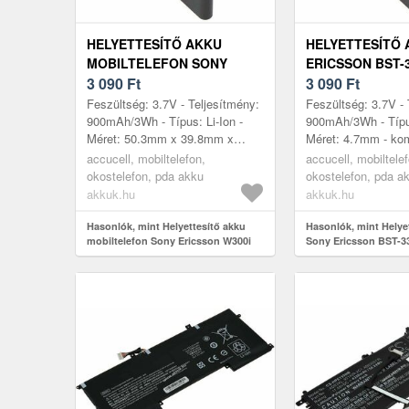
HELYETTESÍTŐ AKKU
HELYETTESÍTŐ 
MOBILTELEFON SONY
ERICSSON BST-3
ERICSSON W300I 900MAH
3 090
Ft
6V 900MAH MO
3 090
Ft
LI-ION
Feszültség: 3.7V - Teljesítmény:
Feszültség: 3.7V - 
900mAh/3Wh - Típus: Li-Ion -
900mAh/3Wh - Típus
Méret: 50.3mm x 39.8mm x
Méret: 4.7mm - kom
4.7mm - kompatibilis modellek:
modellek: V800, S
accucell, mobiltelefon,
accucell, mobiltele
W300i, Sony Ericsson K550i,
K550i, K800i, K810i
okostelefon, pda akku
okostelefon, pda a
K...
akkuk.hu
akkuk.hu
Hasonlók, mint Helyettesítő akku
Hasonlók, mint Helye
mobiltelefon Sony Ericsson W300i
Sony Ericsson BST-33
900mAh
900mAh mobiltelefon