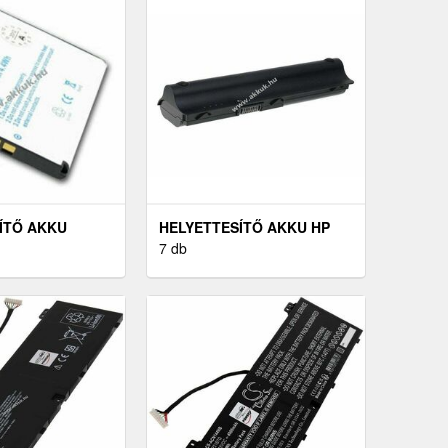
ÍTŐ AKKU
HELYETTESÍTŐ AKKU HP
SSON XPERIA X1
TÍPUS 593554-001
7 db