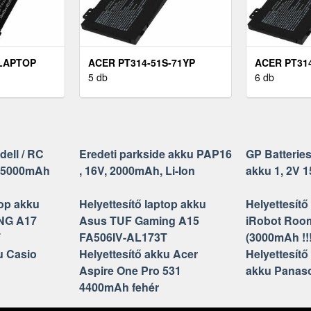
LAPTOP
ACER PT314-51S-71YP
ACER PT314
14-51S-
LAPTOP AKKU
5 db
LAPTOP A
6 db
(HELYETTESÍTŐ)
(HELYETTE
dell / RC
Eredeti parkside akku PAP16
GP Batteries
V 5000mAh
, 16V, 2000mAh, Li-Ion
akku 1, 2V
top akku
Helyettesítő laptop akku
Helyettesítő
NG A17
Asus TUF Gaming A15
iRobot Roo
T
FA506IV-AL173T
(3000mAh !!!
u Casio
Helyettesítő akku Acer
Helyettesítő
Aspire One Pro 531
akku Panas
4400mAh fehér