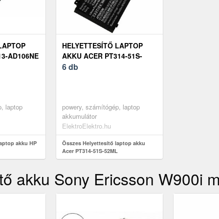
LAPTOP
HELYETTESÍTŐ LAPTOP
13-AD106NE
AKKU ACER PT314-51S-
52ML
6 db
, laptop
powery, számítógép, laptop
akkumulátor
ElektroElektro.hu
laptop akku HP
Összes Helyettesítő laptop akku
Acer PT314-51S-52ML
ítő akku Sony Ericsson W900i 