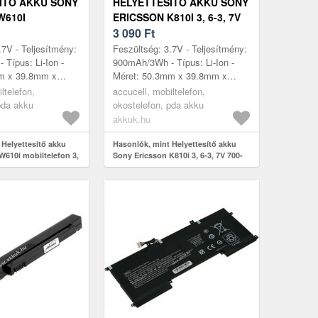
ÍTŐ AKKU SONY
HELYETTESÍTŐ AKKU SONY
W610I
ERICSSON K810I 3, 6-3, 7V
FON 3, 7V
700-900MAH
3 090
Ft
ION
MOBILTELEFON LI-ION
.7V - Teljesítmény:
Feszültség: 3.7V - Teljesítmény:
Típus: Li-Ion -
900mAh/3Wh - Típus: Li-Ion -
m x 39.8mm x
Méret: 50.3mm x 39.8mm x
tibilis modellek:
4.7mm - kompatibilis modellek:
ltelefon,
accucell, mobiltelefon,
Ericsson K550i,
K810i, Sony Ericsson K550i, S...
pda akku
okostelefon, pda akku
akkuk.hu
 Helyettesítő akku
Hasonlók, mint Helyettesítő akku
W610i mobiltelefon 3,
Sony Ericsson K810i 3, 6-3, 7V 700-
Ion
900mAh mobiltelefon Li-Ion