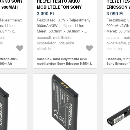
AKKU SONY
HELYETTESÍTŐ AKKU
HELYETTES
I 900MAH
MOBILTELEFON SONY
ERICSSON 
ERICSSON K550I 3, 7V
3 090
Ft
MOBILTELE
3 090
Ft
900MAH LI-ION
900MAH LI-
Teljesítmény:
Feszültség: 3.7V - Teljesítmény:
Feszültség: 3
: Li-Ion -
900mAh/3Wh - Típus: Li-Ion -
900mAh/3Wh - 
39.8mm x
Méret: 50.3mm x 39.8mm x
Méret: 50.3m
is modellek:
4.7mm - kompatibilis modellek:
4.7mm - kompa
fon,
accucell, mobiltelefon,
accucell, mobi
on K550i, S...
Sony Ericsson K550i, Sony Eri...
W610i, Sony 
kku
okostelefon, pda akku
okostelefon, 
S...
akkuk.hu
akkuk.hu
ttesítő akku
Hasonlók, mint Helyettesítő akku
Hasonlók, mint
 900mAh
mobiltelefon Sony Ericsson K550i 3,
Sony Ericsson 
7V 900mAh Li-ion
7V 900mAh Li-