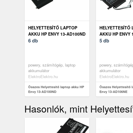
HELYETTESÍTŐ LAPTOP
HELYETTESÍTŐ 
AKKU HP ENVY 13-AD100ND
AKKU HP ENVY 
6 db
5 db
powery, számítógép, laptop
powery, számítógép
akkumulátor
akkumulátor
ElektroElektro.hu
ElektroElektro.hu
Összes Helyettesítő laptop akku HP
Összes Helyettesítő 
Envy 13-AD100ND
Envy 13-AD106NE
Hasonlók, mint Helyettes