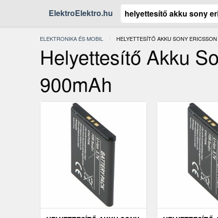
ElektroElektro.hu
ELEKTRONIKA ÉS MOBIL
JELENLEGI:
HELYETTESÍTŐ AKKU SONY ERICSSON
Helyettesítő Akku S
900mAh