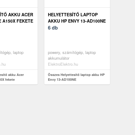
ÍTŐ AKKU ACER
HELYETTESÍTŐ LAPTOP
E A150X FEKETE
AKKU HP ENVY 13-AD100NE
6 db
tógép, laptop
powery, számítógép, laptop
akkumulátor
o.hu
ElektroElektro.hu
esítő akku Acer
Összes Helyettesítő laptop akku HP
0X fekete
Envy 13-AD100NE