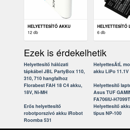
HELYETTESÍTŐ AKKU
HELYETTESÍTŐ 
CASIO EXILIM ZOOM EX-Z57
12 db
AKKU ACER PT3
6 db
57YJ
Ezek is érdekelhetik
Helyettesítő hálózati
HelyettesĂ­tĹ mo
tápkábel JBL PartyBox 110,
akku LiPo 11.1
310, 710 hangfalhoz
Florabest FAH 18 C4 akku,
Helyettesítő lap
18V, Ni-MH
Asus TUF GAMI
FA706IU-H7099
Erős helyettesítő
Helyettesítő akk
robotporszívó akku iRobot
típus NP-100
Roomba 531