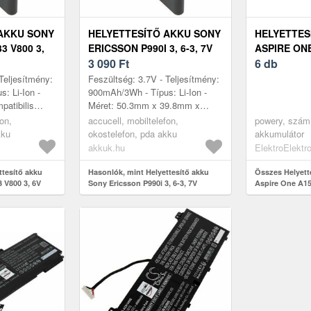
AKKU SONY
HELYETTESÍTŐ AKKU SONY
HELYETTES
3 V800 3,
ERICSSON P990I 3, 6-3, 7V
ASPIRE ON
BILTELEFON
900MAH BST-33
3 090
Ft
6 db
MOBILTELEFON LI-ION
Teljesítmény:
Feszültség: 3.7V - Teljesítmény:
: Li-Ion -
900mAh/3Wh - Típus: Li-Ion -
patibilis
Méret: 50.3mm x 39.8mm x
ony Ericsson
4.7mm - kompatibilis modellek:
fon,
accucell, mobiltelefon,
powery, számí
, M600i,...
P990i, Sony Ericsson K550i, K...
kku
okostelefon, pda akku
akkumulátor
akkuk.hu
ElektroElektr
ttesítő akku
Hasonlók, mint Helyettesítő akku
Összes Helyett
 V800 3, 6V
Sony Ericsson P990i 3, 6-3, 7V
Aspire One A15
 Li-Ion
900mAh BST-33 mobiltelefon Li-Ion