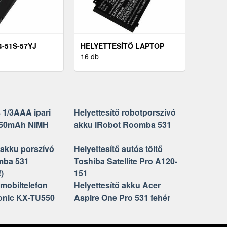
-51S-57YJ
HELYETTESÍTŐ LAPTOP
KKU
AKKU ACER PREDATOR
16 db
SÍTŐ)
TRITON 14 PT14-51
 1/3AAA ipari
Helyettesítő robotporszívó
 150mAh NiMH
akku iRobot Roomba 531
 akku porszívó
Helyettesítő autós töltő
mba 531
Toshiba Satellite Pro A120-
)
151
 mobiltelefon
Helyettesítő akku Acer
onic KX-TU550
Aspire One Pro 531 fehér