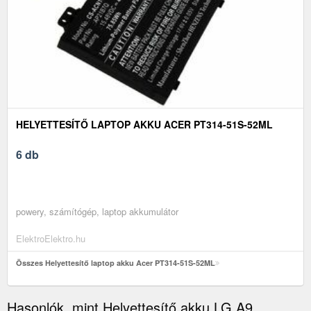
HELYETTESÍTŐ LAPTOP AKKU ACER PT314-51S-52ML
6 db
powery, számítógép, laptop akkumulátor
ElektroElektro.hu
Összes Helyettesítő laptop akku Acer PT314-51S-52ML
Hasonlók, mint Helyettesítő akku LG A9