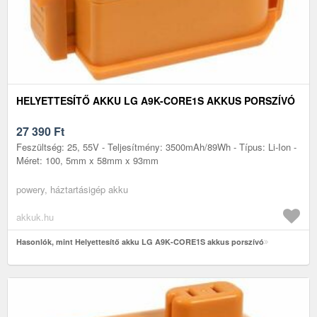
HELYETTESÍTŐ AKKU LG A9K-CORE1S AKKUS PORSZÍVÓ
27 390
Ft
Feszültség: 25, 55V - Teljesítmény: 3500mAh/89Wh - Típus: Li-Ion -
Méret: 100, 5mm x 58mm x 93mm
powery, háztartásigép akku
akkuk.hu
Hasonlók, mint Helyettesítő akku LG A9K-CORE1S akkus porszívó