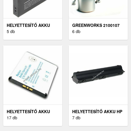
HELYETTESÍTŐ AKKU
GREENWORKS 2100107
PANASONIC LUMIX DMC-
5 db
AKKU (HELYETTESÍTŐ)
6 db
FX30K
HELYETTESÍTŐ AKKU
HELYETTESÍTŐ AKKU HP
SONY-ERICSSON XPERIA
17 db
TÍPUS 593554-001
7 db
X1