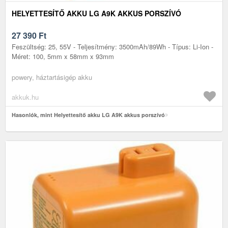
HELYETTESÍTŐ AKKU LG A9K AKKUS PORSZÍVÓ
27 390
Ft
Feszültség: 25, 55V - Teljesítmény: 3500mAh/89Wh - Típus: Li-Ion -
Méret: 100, 5mm x 58mm x 93mm
powery, háztartásigép akku
akkuk.hu
Hasonlók, mint Helyettesítő akku LG A9K akkus porszívó