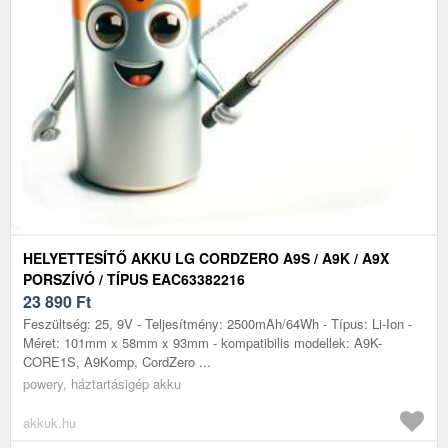
HELYETTESÍTŐ AKKU LG CORDZERO A9S / A9K / A9X
PORSZÍVÓ / TÍPUS EAC63382216
23 890
Ft
Feszültség: 25, 9V - Teljesítmény: 2500mAh/64Wh - Típus: Li-Ion -
Méret: 101mm x 58mm x 93mm - kompatibilis modellek: A9K-
CORE1S, A9Komp, CordZero ...
powery, háztartásigép akku
akkuk.hu