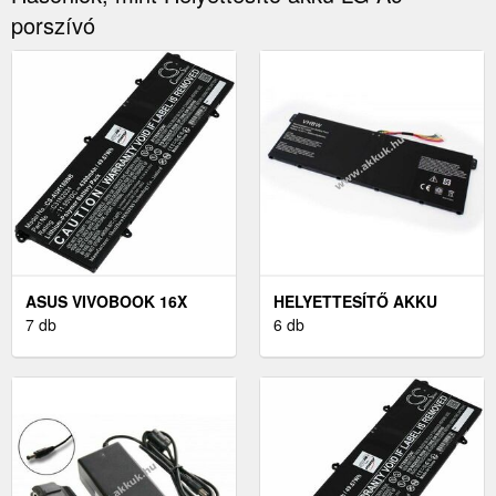
porszívó
ASUS VIVOBOOK 16X
HELYETTESÍTŐ AKKU
K3605ZV LAPTOP AKKU
7 db
ACER CHROMEBOOK
6 db
(HELYETTESÍTŐ)
CB3-531