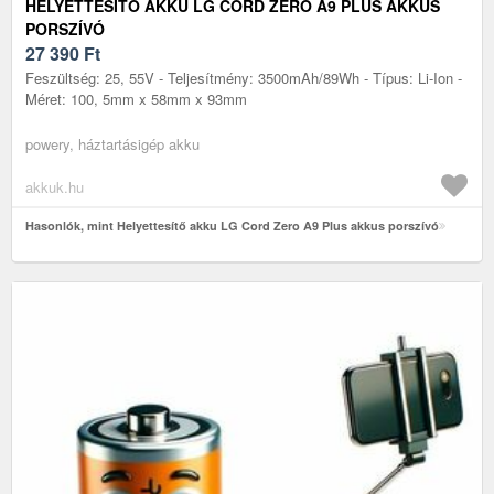
HELYETTESÍTŐ AKKU LG CORD ZERO A9 PLUS AKKUS
PORSZÍVÓ
27 390
Ft
Feszültség: 25, 55V - Teljesítmény: 3500mAh/89Wh - Típus: Li-Ion -
Méret: 100, 5mm x 58mm x 93mm
powery, háztartásigép akku
akkuk.hu
Hasonlók, mint Helyettesítő akku LG Cord Zero A9 Plus akkus porszívó