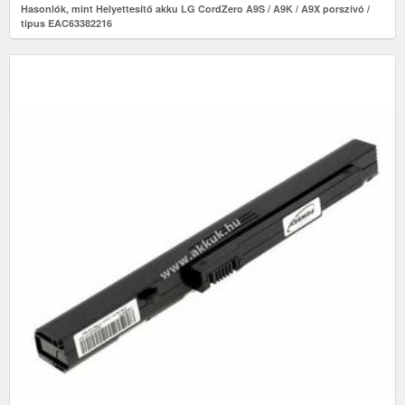
Hasonlók, mint Helyettesítő akku LG CordZero A9S / A9K / A9X porszívó /
típus EAC63382216