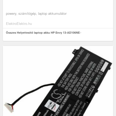
powery, számítógép, laptop akkumulátor
ElektroElektro.hu
Összes Helyettesítő laptop akku HP Envy 13-AD106NE