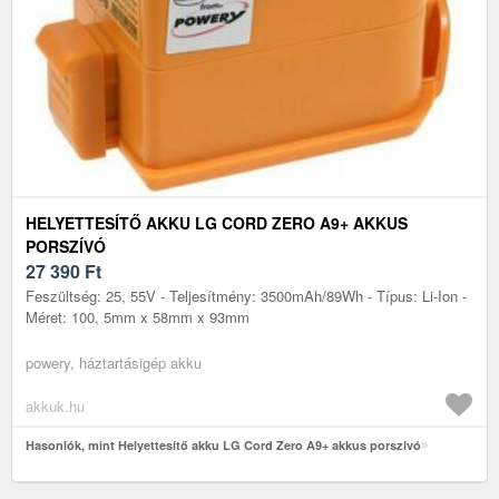
HELYETTESÍTŐ AKKU LG CORD ZERO A9+ AKKUS
PORSZÍVÓ
27 390
Ft
Feszültség: 25, 55V - Teljesítmény: 3500mAh/89Wh - Típus: Li-Ion -
Méret: 100, 5mm x 58mm x 93mm
powery, háztartásigép akku
akkuk.hu
Hasonlók, mint Helyettesítő akku LG Cord Zero A9+ akkus porszívó