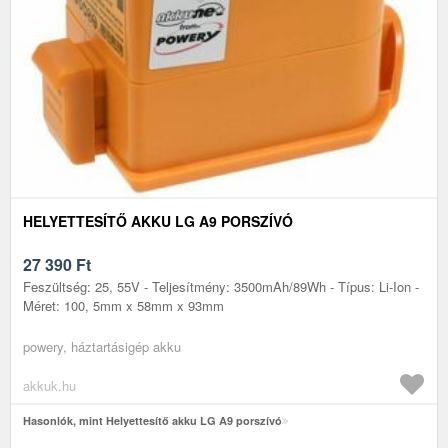
HELYETTESÍTŐ AKKU LG A9 PORSZÍVÓ
27 390
Ft
Feszültség: 25, 55V - Teljesítmény: 3500mAh/89Wh - Típus: Li-Ion -
Méret: 100, 5mm x 58mm x 93mm
powery, háztartásigép akku
akkuk.hu
Hasonlók, mint Helyettesítő akku LG A9 porszívó