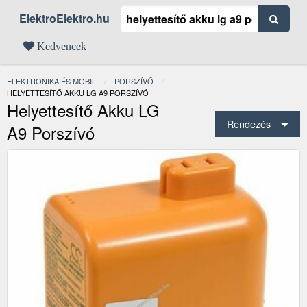
ElektroElektro.hu
Kedvencek
ELEKTRONIKA ÉS MOBIL
PORSZÍVŐ
JELENLEGI:
HELYETTESÍTŐ AKKU LG A9 PORSZÍVÓ
Helyettesítő Akku LG
Rendezés
A9 Porszívó