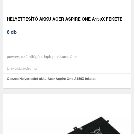
HELYETTESÍTŐ AKKU ACER ASPIRE ONE A150X FEKETE
6 db
powery, számítógép, laptop akkumulátor
ElektroElektro.hu
Összes Helyettesítő akku Acer Aspire One A150X fekete