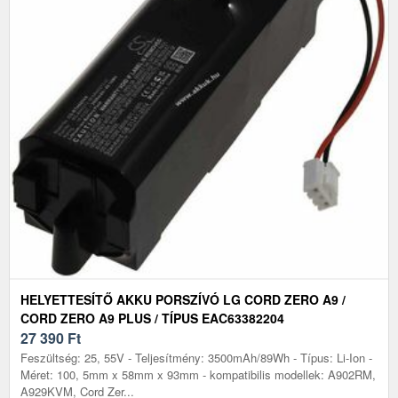
HELYETTESÍTŐ AKKU PORSZÍVÓ LG CORD ZERO A9 /
CORD ZERO A9 PLUS / TÍPUS EAC63382204
27 390
Ft
Feszültség: 25, 55V - Teljesítmény: 3500mAh/89Wh - Típus: Li-Ion -
Méret: 100, 5mm x 58mm x 93mm - kompatibilis modellek: A902RM,
A929KVM, Cord Zer...