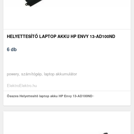
HELYETTESÍTŐ LAPTOP AKKU HP ENVY 13-AD100ND
6 db
powery, számítógép, laptop akkumulátor
ElektroElektro.hu
Összes Helyettesítő laptop akku HP Envy 13-AD100ND