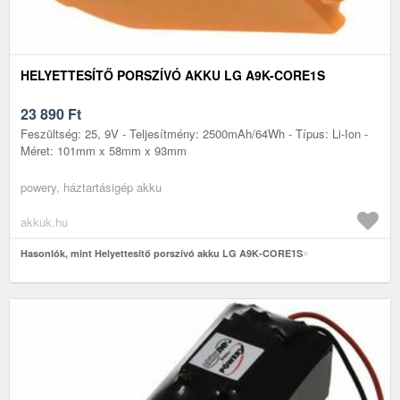
HELYETTESÍTŐ PORSZÍVÓ AKKU LG A9K-CORE1S
23 890
Ft
Feszültség: 25, 9V - Teljesítmény: 2500mAh/64Wh - Típus: Li-Ion -
Méret: 101mm x 58mm x 93mm
powery, háztartásigép akku
akkuk.hu
Hasonlók, mint Helyettesítő porszívó akku LG A9K-CORE1S