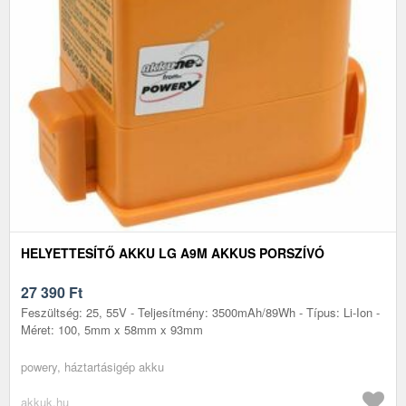
HELYETTESÍTŐ AKKU LG A9M AKKUS PORSZÍVÓ
27 390
Ft
Feszültség: 25, 55V - Teljesítmény: 3500mAh/89Wh - Típus: Li-Ion -
Méret: 100, 5mm x 58mm x 93mm
powery, háztartásigép akku
akkuk.hu