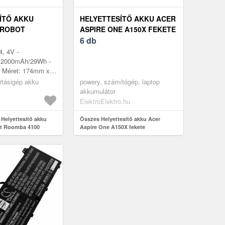
ÍTŐ AKKU
HELYETTESÍTŐ AKKU ACER
IROBOT
ASPIRE ONE A150X FEKETE
100
6 db
4, 4V -
: 2000mAh/29Wh -
- Méret: 174mm x
m
rtásigép akku
powery, számítógép, laptop
akkumulátor
ElektroElektro.hu
 Helyettesítő akku
Összes Helyettesítő akku Acer
ot Roomba 4100
Aspire One A150X fekete