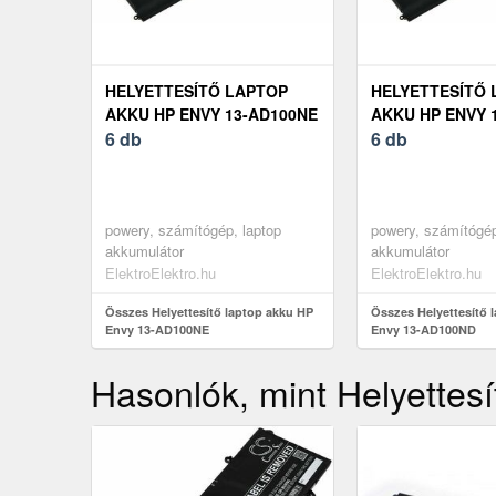
HELYETTESÍTŐ LAPTOP
HELYETTESÍTŐ 
AKKU HP ENVY 13-AD100NE
AKKU HP ENVY 
6 db
6 db
powery, számítógép, laptop
powery, számítógép
akkumulátor
akkumulátor
ElektroElektro.hu
ElektroElektro.hu
Összes Helyettesítő laptop akku HP
Összes Helyettesítő 
Envy 13-AD100NE
Envy 13-AD100ND
Hasonlók, mint Helyette