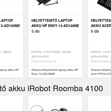
LAPTOP
HELYETTESÍTŐ LAPTOP
HELYETTES
13-AD100ND
AKKU HP ENVY 13-AD106NE
AKKU ACER
5 db
52ML
6 db
, laptop
powery, számítógép, laptop
powery, számí
akkumulátor
akkumulátor
ElektroElektro.hu
ElektroElektr
laptop akku HP
Összes Helyettesítő laptop akku HP
Összes Helyett
Envy 13-AD106NE
Acer PT314-51
sítő akku iRobot Roomba 4100