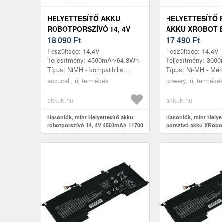
HELYETTESÍTŐ AKKU
HELYETTESÍTŐ 
ROBOTPORSZÍVÓ 14, 4V
AKKU XROBOT 
4500MAH 11700 17373 APS
18 090
Ft
3000MAH 43.2WH
17 490
Ft
4905 NC-3493-919 NIMH
Feszültség: 14.4V -
Feszültség: 14.4V 
Teljesítmény: 4500mAh/64.8Wh -
Teljesítmény: 300
Típus: NiMH - kompatibilis
Típus: Ni-MH - Mér
modellek: Ambrogio Robby,
52mm - kompatibili
accucell, új termékek
powery, új terméke
Ambrogio Robby Deluxe,
XRobot M-788, Go
Ambrogio Robby Home ...
Carn...
akkuk.hu
akkuk.hu
Hasonlók, mint Helyettesítő akku
Hasonlók, mint Helye
robotporszívó 14, 4V 4500mAh 11700
porszívó akku XRobo
17373 APS 4905 NC-3493-919 NiMH
3000mAh 43.2Wh 14.