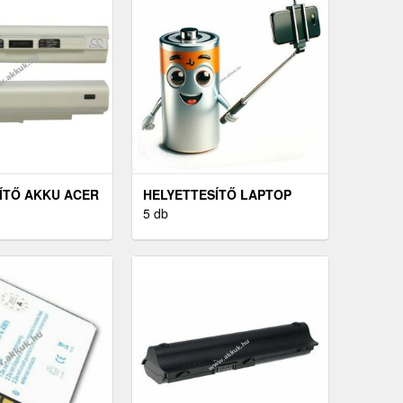
ÍTŐ AKKU ACER
HELYETTESÍTŐ LAPTOP
 531
AKKU HP ZBOOK 15U G4
5 db