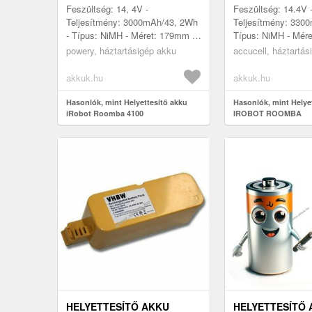
PORSZÍVÓ
Feszültség: 14, 4V -
Feszültség: 14.4V 
Teljesítmény: 3000mAh/43, 2Wh
Teljesítmény: 330
- Típus: NiMH - Méret: 179mm x
Típus: NiMH - Mér
51mm x 52mm
50.8mm x 49.9mm -
powery, háztartásigép akku
accucell, háztartás
modellek: Roomba
405 Room...
akkuk.hu
akkuk.hu
Hasonlók, mint Helyettesítő akku
Hasonlók, mint Helye
iRobot Roomba 4100
IROBOT ROOMBA
400/4000/4210/4250/4
HELYETTESÍTŐ AKKU
HELYETTESÍTŐ 