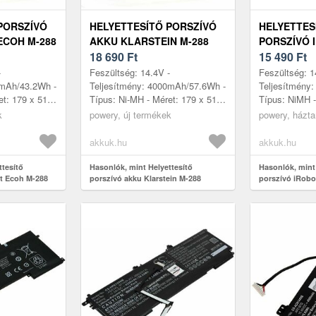
PORSZÍVÓ
HELYETTESÍTŐ PORSZÍVÓ
HELYETTES
ECOH M-288
AKKU KLARSTEIN M-288
PORSZÍVÓ 
 14.4V
4000MAH 57.6WH XROBOT
18 690
Ft
ROOMBA 4
15 490
Ft
14.4V
-
Feszültség: 14.4V -
Feszültség: 1
0mAh/43.2Wh -
Teljesítmény: 4000mAh/57.6Wh -
Teljesítmény
et: 179 x 51 x
Típus: Ni-MH - Méret: 179 x 51 x
Típus: NiMH 
s modellek:
52mm - kompatibilis modellek:
51mm x 50m
k
powery, új termékek
powery, házta
ddess CL490,
XRobot M-788, Robotic Smart
Vacuu...
akkuk.hu
akkuk.hu
ttesítő
Hasonlók, mint Helyettesítő
Hasonlók, mint
t Ecoh M-288
porszívó akku Klarstein M-288
porszívó iRob
4V
4000mAh 57.6Wh XRobot 14.4V