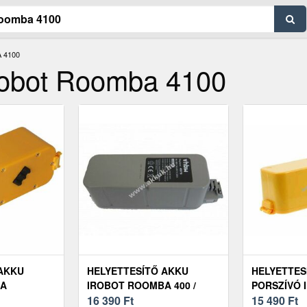
 4100
IRobot Roomba 4100
 AKKU
HELYETTESÍTŐ AKKU
HELYETTES
BA
IROBOT ROOMBA 400 /
PORSZÍVÓ 
250/4260
4000 SZÉRIA 3300MAH
16 390
Ft
ROOMBA 4
15 490
Ft