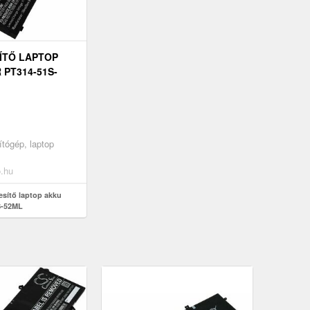
ÍTŐ LAPTOP
 PT314-51S-
tógép, laptop
o.hu
esítő laptop akku
S-52ML