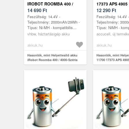
IROBOT ROOMBA 400 /
17373 APS 4905
4000-SZÉRIA 2000MAH
14 690
Ft
919 14, 4V 300
12 290
Ft
Feszültség: 14.4V -
Feszültség: 14.4V 
Teljesítmény: 2000mAh/29Wh -
Teljesítmény: 300
Típus: Ni-MH - kompatibilis
Típus: NiMH - kompa
modellek: Ambrogio Robby
modellek: Ambrogi
vhbw, háztartásigép akku
accucell, új termék
Ambrogio Robby Deluxe
Ambrogio Robby De
Ambrogio Robby Home XR ...
Ambrogio Robby Ho
akkuk.hu
akkuk.hu
Hasonlók, mint Helyettesítő akku
Hasonlók, mint Helye
iRobot Roomba 400 / 4000-Széria
11700 17373 APS 490
2000mAh
14, 4V 3000mAh NiM