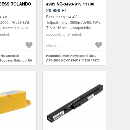
DESS ROLANDO
4905 NC-3493-919 11700
000MAH 28, 8WH
17373 14, 4V 3500MAH
20 890
Ft
1DB/CSOMAG NIMH
4.4V -
Feszültség: 14.4V -
: 2000mAh/28.8Wh -
Teljesítmény: 3500mAh/50.4Wh -
- Méret: 179 x 51 x
Típus: NiMH - kompatibilis
ibilis modellek:
modellek: Ambrogio Robby,
rmékek
accucell, új termékek
0, XRobot M-788,
Ambrogio Robby Deluxe,
Ambrogio Robby Home ...
akkuk.hu
 Helyettesítő
Hasonlók, mint Helyettesítő akku
 Goddess Rolando RA
APS 4905 NC-3493-919 11700 17373
28, 8Wh 14.4V
14, 4V 3500mAh 1db/csomag NiMH