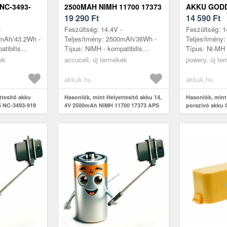
 NC-3493-
2500MAH NIMH 11700 17373
AKKU GOD
0MAH NIMH
APS 4905 NC-3493-919
19 290
Ft
RA 201 S 2
14 590
Ft
14.4V
-
Feszültség: 14.4V -
Feszültség: 1
0mAh/43.2Wh -
Teljesítmény: 2500mAh/36Wh -
Teljesítmény
tibilis
Típus: NiMH - kompatibilis
Típus: Ni-MH 
o Robby,
modellek: Ambrogio Robby,
52mm - kompat
ek
accucell, új termékek
powery, új te
luxe,
Ambrogio Robby Deluxe,
Goddess CL49
me ...
Ambrogio Robby Home XR...
Klar...
akkuk.hu
akkuk.hu
ttesítő akku
Hasonlók, mint Helyettesítő akku 14,
Hasonlók, mint
5 NC-3493-919
4V 2500mAh NiMH 11700 17373 APS
porszívó akku
H
4905 NC-3493-919
201 S 2000mAh 