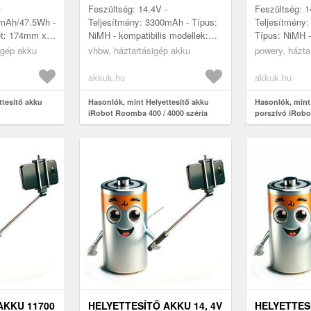
-
Feszültség: 14.4V -
Feszültség: 1
0mAh/47.5Wh -
Teljesítmény: 3300mAh - Típus:
Teljesítmény
et: 174mm x
NiMH - kompatibilis modellek:
Típus: NiMH 
 kompatibilis
APS 4905, 11700, 17373, NC-
51mm x 50mm 
igép akku
vhbw, háztartásigép akku
powery, házta
 400 Roomba
3493-919 - kompatibilis típusok:
modellek: iR
iRobot...
405, 410, 41..
akkuk.hu
akkuk.hu
ttesítő akku
Hasonlók, mint Helyettesítő akku
Hasonlók, mint
iRobot Roomba 400 / 4000 széria
porszívó iRob
260 porszívó
3300mAh
sorozat
AKKU 11700
HELYETTESÍTŐ AKKU 14, 4V
HELYETTES