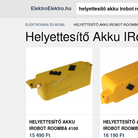
ElektroElektro.hu
ELEKTRONIKA ÉS MOBIL
JELENLEGI:
HELYETTESÍTŐ AKKU IROBOT ROOMBA
Helyettesítő Akku 
HELYETTESÍTŐ AKKU
HELYETTESÍTŐ
IROBOT ROOMBA 4100
IROBOT ROOM
15 490
Ft
400/4000/4210/4
16 190
Ft