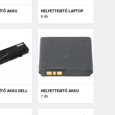
ÍTŐ AKKU
HELYETTESÍTŐ LAPTOP
97690
AKKU ASUS A450
9 db
ÍTŐ AKKU DELL
HELYETTESÍTŐ AKKU
86
SONY-ERICSSON W580
7 db