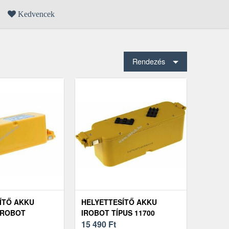
Kedvencek
Rendezés
ÍTŐ AKKU
HELYETTESÍTŐ AKKU
IROBOT
IROBOT TÍPUS 11700
00 SOROZAT
15 490
Ft