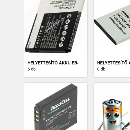
HELYETTESÍTŐ AKKU EB-
HELYETTESÍTŐ
L1H9KLABXAR
5 db
SONY-ERICSSON
6 db
MOBILTELEFON