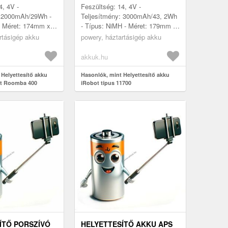
4, 4V -
Feszültség: 14, 4V -
: 2000mAh/29Wh -
Teljesítmény: 3000mAh/43, 2Wh
- Méret: 174mm x
- Típus: NiMH - Méret: 179mm x
- kompatibilis
51mm x 52mm - kompatibilis
rtásigép akku
powery, háztartásigép akku
obot Roomba 400,
modellek: iRobot Roomba 400,
.
405, 410,...
akkuk.hu
 Helyettesítő akku
Hasonlók, mint Helyettesítő akku
ot Roomba 400
iRobot típus 11700
ÍTŐ PORSZÍVÓ
HELYETTESÍTŐ AKKU APS