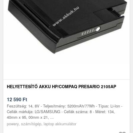
HELYETTESÍTŐ AKKU HP/COMPAQ PRESARIO 2105AP
12 590
Ft
Feszültség: 14, 8V - Teljesítmény: 5200mAh/77Wh - Típus: Li-Ion -
Cellák márkája: LG/SAMSUNG - Cellák száma: 8 - Méret: 134,
40mm x 95, 00mm x 21, ...
powery, számítógép, laptop akkumulátor