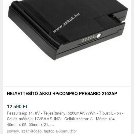
HELYETTESÍTŐ AKKU HP/COMPAQ PRESARIO 2102AP
12 590
Ft
Feszültség: 14, 8V - Teljesítmény: 5200mAh/77Wh - Típus: Li-Ion -
Cellák márkája: LG/SAMSUNG - Cellák száma: 8 - Méret: 134,
40mm x 95, 00mm x 21, ...
powery, számítógép, laptop akkumulátor