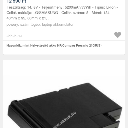
12 590
Ft
Feszültség: 14, 8V - Teljesítmény: 5200mAh/77Wh - Típus: Li-Ion -
Cellák márkája: LG/SAMSUNG - Cellák száma: 8 - Méret: 134,
40mm x 95, 00mm x 21, ...
powery, számítógép, laptop akkumulátor
akkuk.hu
Hasonlók, mint Helyettesítő akku HP/Compaq Presario 2105US