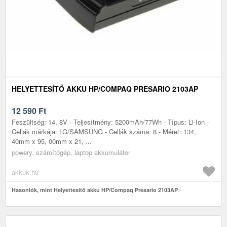
HELYETTESÍTŐ AKKU HP/COMPAQ PRESARIO 2103AP
12 590
Ft
Feszültség: 14, 8V - Teljesítmény: 5200mAh/77Wh - Típus: Li-Ion -
Cellák márkája: LG/SAMSUNG - Cellák száma: 8 - Méret: 134,
40mm x 95, 00mm x 21, ...
powery, számítógép, laptop akkumulátor
akkuk.hu
Hasonlók, mint Helyettesítő akku HP/Compaq Presario 2103AP