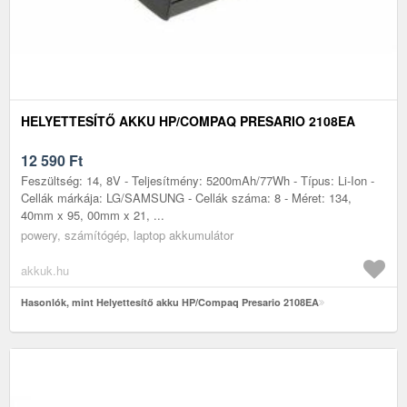
HELYETTESÍTŐ AKKU HP/COMPAQ PRESARIO 2108EA
12 590
Ft
Feszültség: 14, 8V - Teljesítmény: 5200mAh/77Wh - Típus: Li-Ion -
Cellák márkája: LG/SAMSUNG - Cellák száma: 8 - Méret: 134,
40mm x 95, 00mm x 21, ...
powery, számítógép, laptop akkumulátor
akkuk.hu
Hasonlók, mint Helyettesítő akku HP/Compaq Presario 2108EA