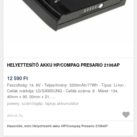
HELYETTESÍTŐ AKKU HP/COMPAQ PRESARIO 2106AP
12 590
Ft
Feszültség: 14, 8V - Teljesítmény: 5200mAh/77Wh - Típus: Li-Ion -
Cellák márkája: LG/SAMSUNG - Cellák száma: 8 - Méret: 134,
40mm x 95, 00mm x 21, ...
powery, számítógép, laptop akkumulátor
akkuk.hu
Hasonlók, mint Helyettesítő akku HP/Compaq Presario 2106AP