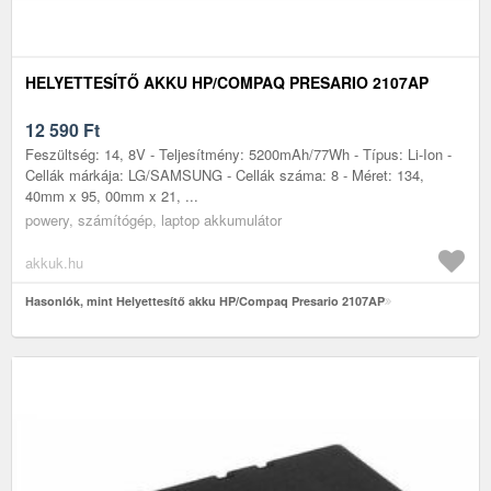
HELYETTESÍTŐ AKKU HP/COMPAQ PRESARIO 2107AP
12 590
Ft
Feszültség: 14, 8V - Teljesítmény: 5200mAh/77Wh - Típus: Li-Ion -
Cellák márkája: LG/SAMSUNG - Cellák száma: 8 - Méret: 134,
40mm x 95, 00mm x 21, ...
powery, számítógép, laptop akkumulátor
akkuk.hu
Hasonlók, mint Helyettesítő akku HP/Compaq Presario 2107AP