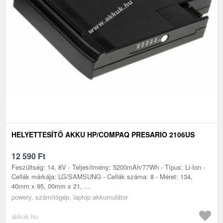
HELYETTESÍTŐ AKKU HP/COMPAQ PRESARIO 2106US
12 590
Ft
Feszültség: 14, 8V - Teljesítmény: 5200mAh/77Wh - Típus: Li-Ion -
Cellák márkája: LG/SAMSUNG - Cellák száma: 8 - Méret: 134,
40mm x 95, 00mm x 21, ...
powery, számítógép, laptop akkumulátor
akkuk.hu