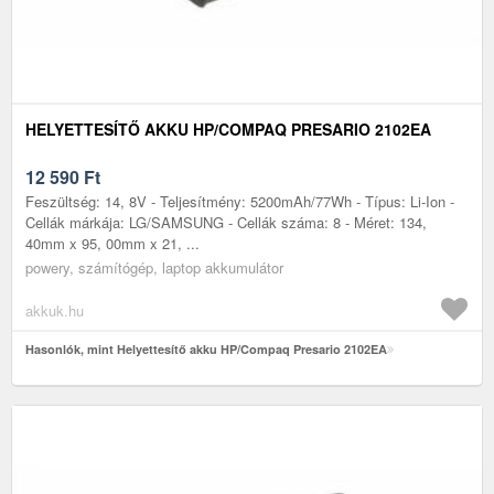
HELYETTESÍTŐ AKKU HP/COMPAQ PRESARIO 2102EA
12 590
Ft
Feszültség: 14, 8V - Teljesítmény: 5200mAh/77Wh - Típus: Li-Ion -
Cellák márkája: LG/SAMSUNG - Cellák száma: 8 - Méret: 134,
40mm x 95, 00mm x 21, ...
powery, számítógép, laptop akkumulátor
akkuk.hu
Hasonlók, mint Helyettesítő akku HP/Compaq Presario 2102EA