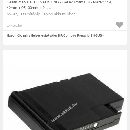
Cellák márkája: LG/SAMSUNG - Cellák száma: 8 - Méret: 134,
40mm x 95, 00mm x 21, ...
powery, számítógép, laptop akkumulátor
akkuk.hu
Hasonlók, mint Helyettesítő akku HP/Compaq Presario 2102US