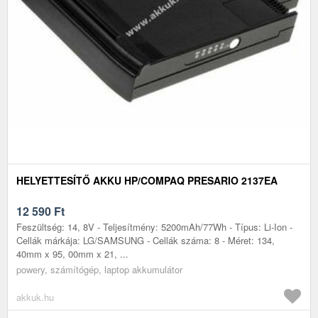
HELYETTESÍTŐ AKKU HP/COMPAQ PRESARIO 2137EA
12 590
Ft
Feszültség: 14, 8V - Teljesítmény: 5200mAh/77Wh - Típus: Li-Ion -
Cellák márkája: LG/SAMSUNG - Cellák száma: 8 - Méret: 134,
40mm x 95, 00mm x 21, ...
powery, számítógép, laptop akkumulátor
akkuk.hu