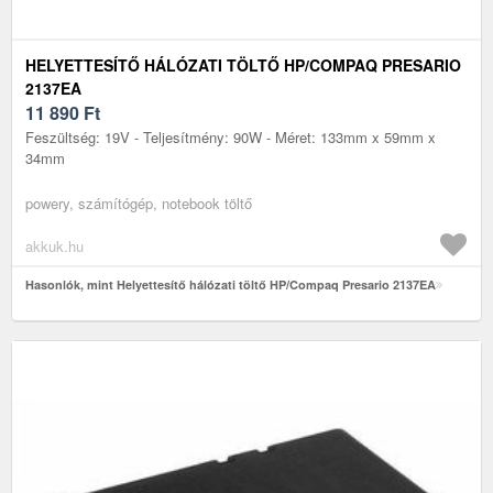
HELYETTESÍTŐ HÁLÓZATI TÖLTŐ HP/COMPAQ PRESARIO
2137EA
11 890
Ft
Feszültség: 19V - Teljesítmény: 90W - Méret: 133mm x 59mm x
34mm
powery, számítógép, notebook töltő
akkuk.hu
Hasonlók, mint Helyettesítő hálózati töltő HP/Compaq Presario 2137EA