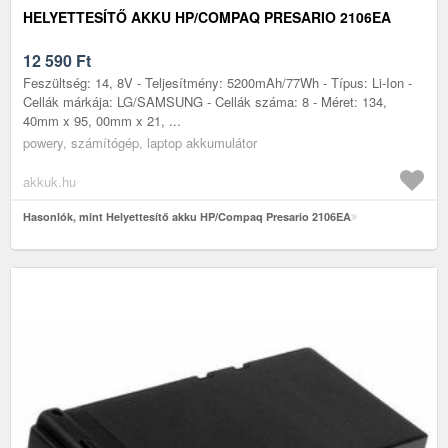
HELYETTESÍTŐ AKKU HP/COMPAQ PRESARIO 2106EA
12 590
Ft
Feszültség: 14, 8V - Teljesítmény: 5200mAh/77Wh - Típus: Li-Ion -
Cellák márkája: LG/SAMSUNG - Cellák száma: 8 - Méret: 134,
40mm x 95, 00mm x 21, ...
powery, számítógép, laptop akkumulátor
akkuk.hu
Hasonlók, mint Helyettesítő akku HP/Compaq Presario 2106EA