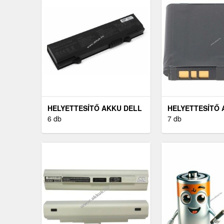
HELYETTESÍTŐ AKKU DELL
HELYETTESÍTŐ
TÍPUS MT186
6 db
SONY-ERICSSON
7 db