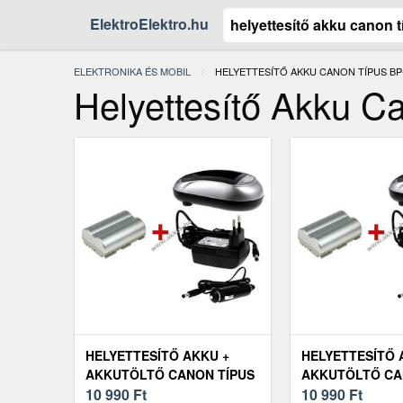
ElektroElektro.hu
ELEKTRONIKA ÉS MOBIL
JELENLEGI:
HELYETTESÍTŐ AKKU CANON TÍPUS BP
Helyettesítő Akku C
HELYETTESÍTŐ AKKU +
HELYETTESÍTŐ 
AKKUTÖLTŐ CANON TÍPUS
AKKUTÖLTŐ CA
BP-511 SZETT
10 990
Ft
BP-511 SZETT
10 990
Ft