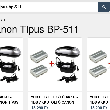
-511
anon Típus BP-511
AKKU +
2DB HELYETTESÍTŐ AKKU +
2DB HELYE
NON TÍPUS
1DB AKKUTÖLTŐ CANON
1DB AKKU
TÍPUS BP-511 SZETT
15 290
Ft
TÍPUS BP-5
15 290
Ft