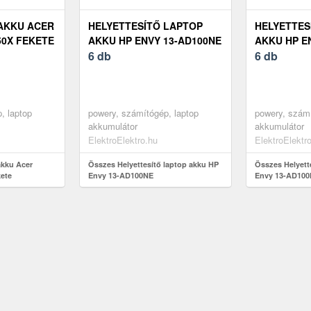
AKKU ACER
HELYETTESÍTŐ LAPTOP
HELYETTES
50X FEKETE
AKKU HP ENVY 13-AD100NE
AKKU HP E
6 db
6 db
, laptop
powery, számítógép, laptop
powery, számí
akkumulátor
akkumulátor
ElektroElektro.hu
ElektroElektr
akku Acer
Összes Helyettesítő laptop akku HP
Összes Helyett
kete
Envy 13-AD100NE
Envy 13-AD10