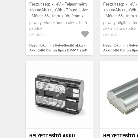
Feszültség: 7, 4V - Teljesítmény:
Feszültség: 7, 4V -
1500mAh/11, 1Wh - Típus: Li-Ion
1500mAh/11, 1Wh - 
- Méret: 55, 1mm x 38, 2mm x
- Méret: 55, 1mm 
21, 0mm
21, 0mm
powery, videokamera akku+töltő
powery, digitális f
szettek
akku+töltő szettek
akkuk.hu
akkuk.hu
Hasonlók, mint Helyettesítő akku +
Hasonlók, mint Helye
Akkutöltő Canon típus BP-511 szett
Akkutöltő Canon típu
HELYETTESÍTŐ AKKU
HELYETTESÍTŐ