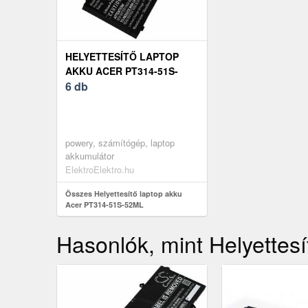
HELYETTESÍTŐ LAPTOP
AKKU ACER PT314-51S-
52ML
6 db
powery, számítógép, laptop
akkumulátor
ElektroElektro.hu
Összes Helyettesítő laptop akku
Acer PT314-51S-52ML
Hasonlók, mint Helyettes