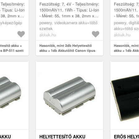
 Teljesítmény:
Feszültség: 7, 4V - Teljesítmény:
Feszültség: 7
Típus: Li-Ion
1500mAh/11, 1Wh - Típus: Li-Ion
1500mAh/11, 1
x 38, 2mm x
- Méret: 55, 1mm x 38, 2mm x
- Méret: 55,
21, 0mm
21, 0mm
ényképezőgép
powery, videokamera akku+töltő
powery, digit
szettek
akku+töltő sz
akkuk.hu
akkuk.hu
ttesítő akku +
Hasonlók, mint 2db Helyettesítő
Hasonlók, mint
s BP-511 szett
akku + 1db Akkutöltő Canon típus
akku + 1db Akk
BP-511 szett
BP-511 szett
 AKKU
HELYETTESÍTŐ AKKU
ERŐS HELY