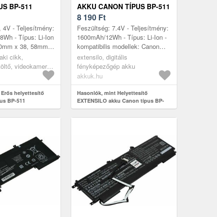
US BP-511
AKKU CANON TÍPUS BP-511
1600MAH
8 190
Ft
, 4V - Teljesítmény:
Feszültség: 7.4V - Teljesítmény:
Wh - Típus: Li-Ion
1600mAh/12Wh - Típus: Li-Ion -
 10mm x 38, 58mm x
kompatibilis modellek: Canon
EOS 10D Canon EOS 1D Canon
ki cikk,
extensilo, digitális
EOS 20D Canon EOS 300D
töltő, videokamera
fényképezőgép akku
Cano...
akkuk.hu
Erős helyettesítő
Hasonlók, mint Helyettesítő
us BP-511
EXTENSILO akku Canon típus BP-
511 1600mAh