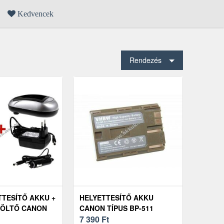
Kedvencek
Rendezés
TTESÍTŐ AKKU +
HELYETTESÍTŐ AKKU
TÖLTŐ CANON
CANON TÍPUS BP-511
11 SZETT
1300MAH
7 390
Ft