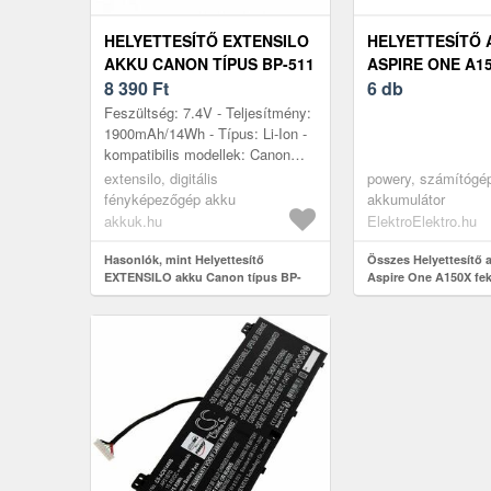
HELYETTESÍTŐ EXTENSILO
HELYETTESÍTŐ 
AKKU CANON TÍPUS BP-511
ASPIRE ONE A1
1900MAH
8 390
Ft
6 db
Feszültség: 7.4V - Teljesítmény:
1900mAh/14Wh - Típus: Li-Ion -
kompatibilis modellek: Canon
EOS 10D EOS 1D EOS 20D
extensilo, digitális
powery, számítógép
EOS 300D EOS 30D EOS 40D
fényképezőgép akku
akkumulátor
EOS 50...
akkuk.hu
ElektroElektro.hu
Hasonlók, mint Helyettesítő
Összes Helyettesítő 
EXTENSILO akku Canon típus BP-
Aspire One A150X fe
511 1900mAh