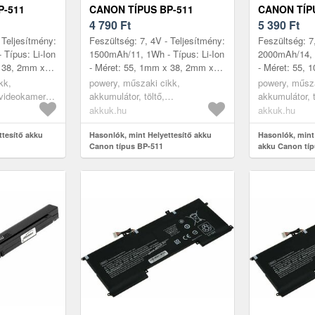
P-511
CANON TÍPUS BP-511
CANON TÍP
4 790
Ft
5 390
Ft
 Teljesítmény:
Feszültség: 7, 4V - Teljesítmény:
Feszültség: 7
Típus: Li-Ion
1500mAh/11, 1Wh - Típus: Li-Ion
2000mAh/14, 8
x 38, 2mm x
- Méret: 55, 1mm x 38, 2mm x
- Méret: 55,
21, 0mm - kompatibilis modellek:
20, 97mm
kk,
powery, műszaki cikk,
powery, műsza
CANON DM-MV100X DM-...
, videokamera
akkumulátor, töltő,
akkumulátor, 
digitáliskamera akkumulátor
akkumulátor
akkuk.hu
akkuk.hu
ttesítő akku
Hasonlók, mint Helyettesítő akku
Hasonlók, mint 
Canon típus BP-511
akku Canon típ