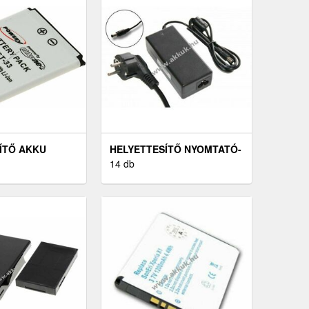
ÍTŐ AKKU
HELYETTESÍTŐ NYOMTATÓ-
SSON W890I
HÁLÓZATI ADAPTER
14 db
CANON SELPHY CP740