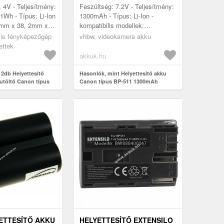
, 4V - Teljesítmény:
Feszültség: 7.2V - Teljesítmény:
Wh - Típus: Li-Ion
1300mAh - Típus: Li-Ion -
 1mm x 38, 2mm x
kompatibilis modellek:
Powershot-Serie: G1, G2, G3,
ális fényképezőgép
vhbw, videokamera akku
G5, G6, Pro 90is, Pro 1 EOS-
ettek
Serie: D...
akkuk.hu
 2db Helyettesítő
Hasonlók, mint Helyettesítő akku
utöltő Canon típus
Canon típus BP-511 1300mAh
ETTESÍTŐ AKKU
HELYETTESÍTŐ EXTENSILO