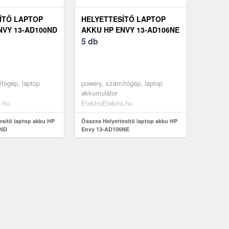
ÍTŐ LAPTOP
HELYETTESÍTŐ LAPTOP
NVY 13-AD100ND
AKKU HP ENVY 13-AD106NE
5 db
tógép, laptop
powery, számítógép, laptop
akkumulátor
o.hu
ElektroElektro.hu
esítő laptop akku HP
Összes Helyettesítő laptop akku HP
0ND
Envy 13-AD106NE