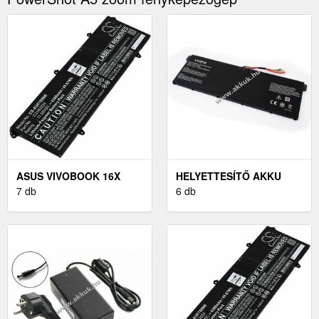
ASUS VIVOBOOK 16X
HELYETTESÍTŐ AKKU
K3605ZV LAPTOP AKKU
7 db
ACER CHROMEBOOK
6 db
(HELYETTESÍTŐ)
CB3-531