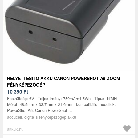
HELYETTESÍTŐ AKKU CANON POWERSHOT A5 ZOOM
FÉNYKÉPEZŐGÉP
10 390
Ft
Feszültség: 6V - Teljesítmény: 750mAh/4.5Wh - Típus: NiMH -
Méret: 48.5mm x 33.7mm x 21.6mm - kompatibilis modellek:
PowerShot A5, Canon PowerShot ...
accucell, digitális fényképezőgép akku
akkuk.hu