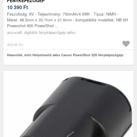
FÉNYKÉPEZŐGÉP
10 390
Ft
Feszültség: 6V - Teljesítmény: 750mAh/4.5Wh - Típus: NiMH -
Méret: 48.5mm x 33.7mm x 21.6mm - kompatibilis modellek: NB-5H
Powershot 600 PowerShot ...
accucell, digitális fényképezőgép akku
akkuk.hu
Hasonlók, mint Helyettesítő akku Canon PowerShot S20 fényképezőgép