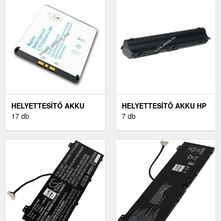
HELYETTESÍTŐ AKKU
HELYETTESÍTŐ AKKU HP
SONY-ERICSSON XPERIA
17 db
TÍPUS 593554-001
7 db
X1