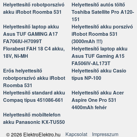
Helyettesítő robotporszívó
Helyettesítő autós töltő
akku iRobot Roomba 531
Toshiba Satellite Pro A120-
151
Helyettesítő laptop akku
Helyettesítő akku porszívó
Asus TUF GAMING A17
iRobot Roomba 531
FA706IU-H7099T
(3000mAh !!!)
Florabest FAH 18 C4 akku,
Helyettesítő laptop akku
18V, Ni-MH
Asus TUF Gaming A15
FA506IV-AL173T
Erős helyettesítő
Helyettesítő akku Casio
robotporszívó akku iRobot
típus NP-100
Roomba 531
Helyettesítő standard akku
Helyettesítő akku Acer
Compaq típus 451086-661
Aspire One Pro 531
4400mAh fehér
Helyettesítő mobiltelefon
akku Panasonic KX-TU550
Kapcsolat
Impresszum
© 2026 ElektroElektro.hu