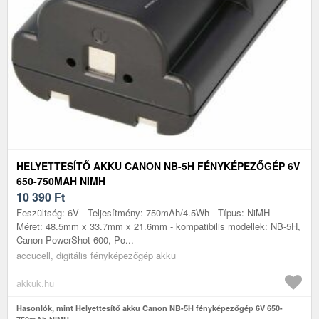
HELYETTESÍTŐ AKKU CANON NB-5H FÉNYKÉPEZŐGÉP 6V
650-750MAH NIMH
10 390
Ft
Feszültség: 6V - Teljesítmény: 750mAh/4.5Wh - Típus: NiMH -
Méret: 48.5mm x 33.7mm x 21.6mm - kompatibilis modellek: NB-5H,
Canon PowerShot 600, Po...
accucell, digitális fényképezőgép akku
akkuk.hu
Hasonlók, mint Helyettesítő akku Canon NB-5H fényképezőgép 6V 650-