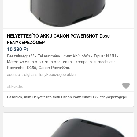
HELYETTESÍTŐ AKKU CANON POWERSHOT D350
FÉNYKÉPEZŐGÉP
10 390
Ft
Feszültség: 6V - Teljesítmény: 750mAh/4.5Wh - Típus: NiMH -
Méret: 48.5mm x 33.7mm x 21.6mm - kompatibilis modellek:
Powershot D350, Canon PowerSho...
accucell, digitális fényképezőgép akku
akkuk.hu
Hasonlók, mint Helyettesítő akku Canon PowerShot D350 fényképezőgép