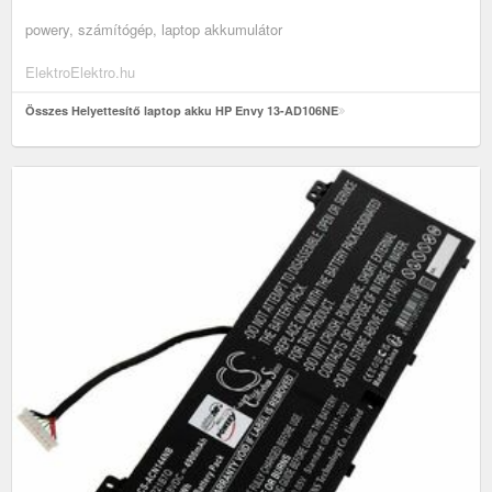
powery, számítógép, laptop akkumulátor
ElektroElektro.hu
Összes Helyettesítő laptop akku HP Envy 13-AD106NE