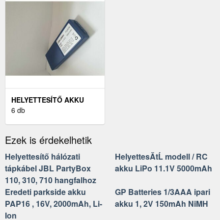
HELYETTESÍTŐ AKKU
HBC-RADIOMATIC TÍPUS
6 db
BA214061
Ezek is érdekelhetik
Helyettesítő hálózati
HelyettesĂ­tĹ modell / RC
tápkábel JBL PartyBox
akku LiPo 11.1V 5000mAh
110, 310, 710 hangfalhoz
Eredeti parkside akku
GP Batteries 1/3AAA ipari
PAP16 , 16V, 2000mAh, Li-
akku 1, 2V 150mAh NiMH
Ion