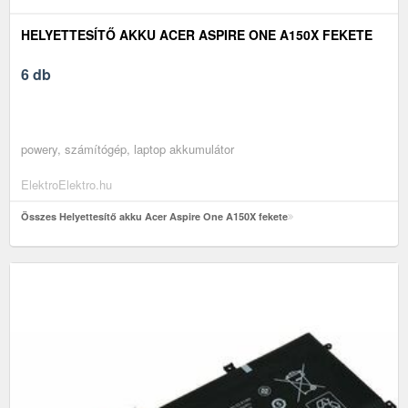
HELYETTESÍTŐ AKKU ACER ASPIRE ONE A150X FEKETE
6 db
powery, számítógép, laptop akkumulátor
ElektroElektro.hu
Összes Helyettesítő akku Acer Aspire One A150X fekete