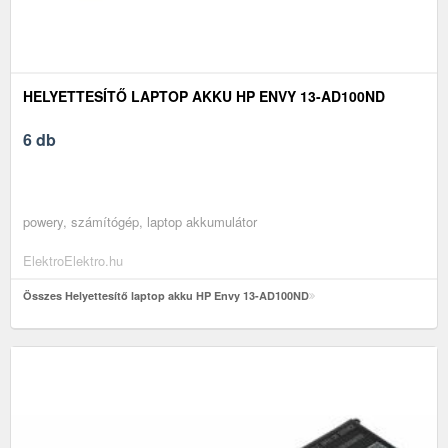
HELYETTESÍTŐ LAPTOP AKKU HP ENVY 13-AD100ND
6 db
powery, számítógép, laptop akkumulátor
ElektroElektro.hu
Összes Helyettesítő laptop akku HP Envy 13-AD100ND