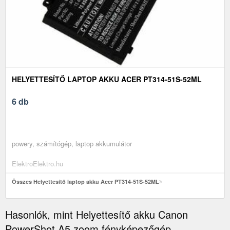
HELYETTESÍTŐ LAPTOP AKKU ACER PT314-51S-52ML
6 db
powery, számítógép, laptop akkumulátor
ElektroElektro.hu
Összes Helyettesítő laptop akku Acer PT314-51S-52ML
Hasonlók, mint Helyettesítő akku Canon
PowerShot A5 zoom fényképezőgép