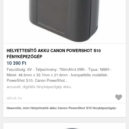
HELYETTESÍTŐ AKKU CANON POWERSHOT S10
FÉNYKÉPEZŐGÉP
10 390
Ft
Feszültség: 6V - Teljesítmény: 750mAh/4.5Wh - Típus: NiMH -
Méret: 48.5mm x 33.7mm x 21.6mm - kompatibilis modellek:
PowerShot S10, Canon PowerShot...
accucell, digitális fényképezőgép akku
akkuk.hu
Hasonlók, mint Helyettesítő akku Canon PowerShot S10 fényképezőgép