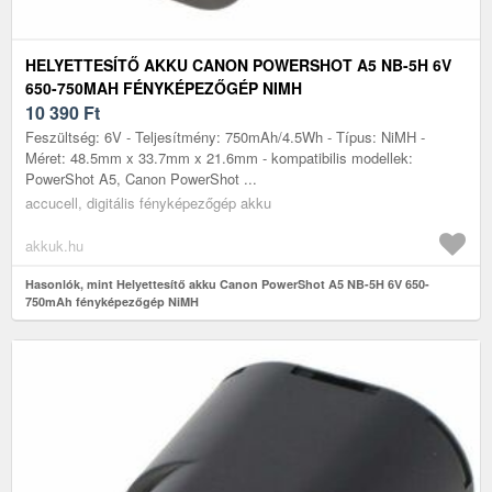
HELYETTESÍTŐ AKKU CANON POWERSHOT A5 NB-5H 6V
650-750MAH FÉNYKÉPEZŐGÉP NIMH
10 390
Ft
Feszültség: 6V - Teljesítmény: 750mAh/4.5Wh - Típus: NiMH -
Méret: 48.5mm x 33.7mm x 21.6mm - kompatibilis modellek:
PowerShot A5, Canon PowerShot ...
accucell, digitális fényképezőgép akku
akkuk.hu
Hasonlók, mint Helyettesítő akku Canon PowerShot A5 NB-5H 6V 650-
750mAh fényképezőgép NiMH