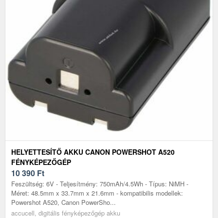
HELYETTESÍTŐ AKKU CANON POWERSHOT A520
FÉNYKÉPEZŐGÉP
10 390
Ft
Feszültség: 6V - Teljesítmény: 750mAh/4.5Wh - Típus: NiMH -
Méret: 48.5mm x 33.7mm x 21.6mm - kompatibilis modellek:
Powershot A520, Canon PowerSho...
accucell, digitális fényképezőgép akku