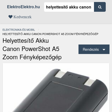
ElektroElektro.hu
Kedvencek
ELEKTRONIKA ÉS MOBIL
JELENLEGI:
HELYETTESÍTŐ AKKU CANON POWERSHOT A5 ZOOM FÉNYKÉPEZŐGÉP
Helyettesítő Akku
Canon PowerShot A5
Rendezés
Zoom Fényképezőgép