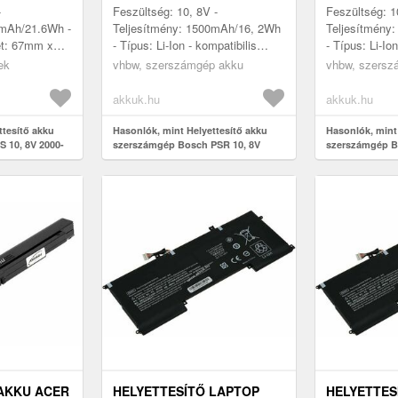
KIÁRUSÍTÁS
KIÁRUSÍTÁ
-
Feszültség: 10, 8V -
Feszültség: 1
0mAh/21.6Wh -
Teljesítmény: 1500mAh/16, 2Wh
Teljesítmény
ret: 67mm x
- Típus: Li-Ion - kompatibilis
- Típus: Li-I
patibilis
modellek: Bosch PSR 10.8V,
37mm - kompat
ek
vhbw, szerszámgép akku
vhbw, szersz
SR 10.8V,
KEO, AGS 10.8, ASB 10.8
Bosch PSR 1
Berner BTI 10....
10.8, AS...
akkuk.hu
akkuk.hu
ttesítő akku
Hasonlók, mint Helyettesítő akku
Hasonlók, mint
 10, 8V 2000-
szerszámgép Bosch PSR 10, 8V
szerszámgép B
on Li-ion
1500mAh Li-Ion - Kiárusítás
2200mAh Li-Ion
AKKU ACER
HELYETTESÍTŐ LAPTOP
HELYETTES