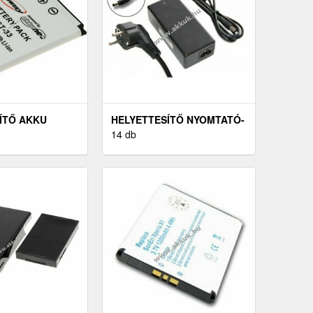
ÍTŐ AKKU
HELYETTESÍTŐ NYOMTATÓ-
SSON W890I
HÁLÓZATI ADAPTER
14 db
CANON SELPHY CP740