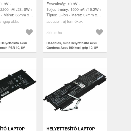
S
LI-ION
0, 8V -
Feszültség: 10.8V -
: 2200mAh/23, 8Wh
Teljesítmény: 1500mAh/16.2Wh -
on - Méret: 65mm x
Típus: Li-Ion - Méret: 37mm x
ibilis modellek:
18mm x 132mm - kompatibilis
ámgép akku
accucell, új termékek
0.8V, KEO, AGS
modellek: Gardena Accu 100,
Accu100, A...
akkuk.hu
 Helyettesítő akku
Hasonlók, mint Helyettesítő akku
osch PSR 10, 8V
Gardena Accu100 kerti gép 10, 8V
 - Kiárusítás
1400-1500mAh Li-ion
ÍTŐ LAPTOP
HELYETTESÍTŐ LAPTOP