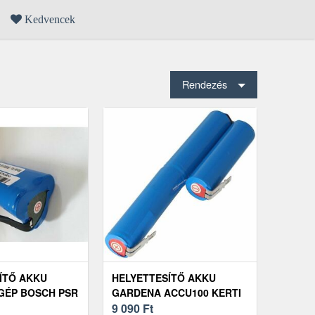
Kedvencek
Rendezés
ÍTŐ AKKU
HELYETTESÍTŐ AKKU
GÉP BOSCH PSR
GARDENA ACCU100 KERTI
MAH LI-ION -
GÉP 10, 8V 1400-1500MAH
9 090
Ft