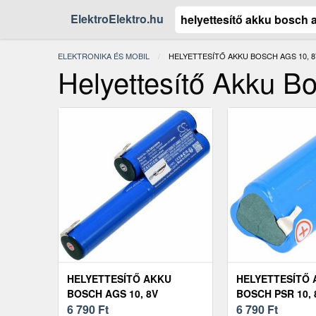
ElektroElektro.hu
ELEKTRONIKA ÉS MOBIL
JELENLEGI:
HELYETTESÍTŐ AKKU BOSCH AGS 10, 8
Helyettesítő Akku B
HELYETTESÍTŐ AKKU
HELYETTESÍTŐ
BOSCH AGS 10, 8V
BOSCH PSR 10, 
6 790
Ft
8V 2000-2200MA
6 790
Ft