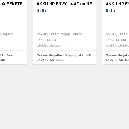
50X FEKETE
AKKU HP ENVY 13-AD100NE
AKKU HP E
6 db
6 db
, laptop
powery, számítógép, laptop
powery, számí
akkumulátor
akkumulátor
ElektroElektro.hu
ElektroElektr
akku Acer
Összes Helyettesítő laptop akku HP
Összes Helyett
kete
Envy 13-AD100NE
Envy 13-AD10