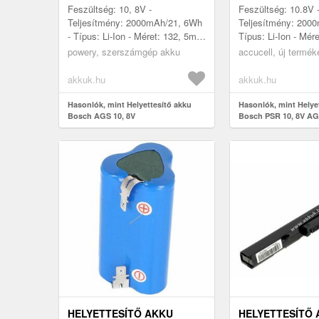
FASTON LI-ION
Feszültség: 10, 8V -
Feszültség: 10.8V 
Teljesítmény: 2000mAh/21, 6Wh
Teljesítmény: 200
- Típus: Li-Ion - Méret: 132, 5mm
Típus: Li-Ion - Mé
x 39mm x 18, 6mm
38mm x 38mm - kom
powery, szerszámgép akku
accucell, új termék
modellek: Bosch P
AGS 10.8V, B...
akkuk.hu
akkuk.hu
Hasonlók, mint Helyettesítő akku
Hasonlók, mint Helye
Bosch AGS 10, 8V
Bosch PSR 10, 8V AGS
2200mAh 2, 8mm Fast
HELYETTESÍTŐ AKKU
HELYETTESÍTŐ 