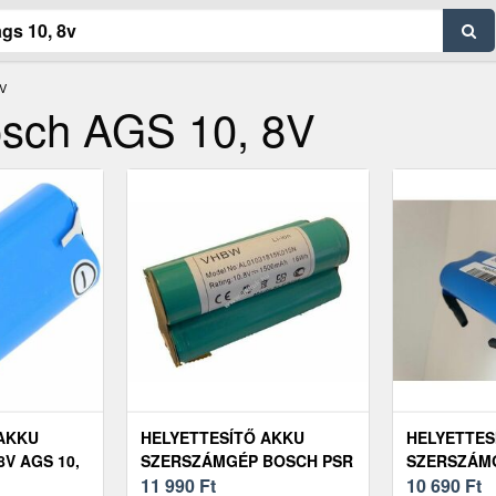
V
osch AGS 10, 8V
 AKKU
HELYETTESÍTŐ AKKU
HELYETTES
8V AGS 10,
SZERSZÁMGÉP BOSCH PSR
SZERSZÁM
H 2, 8MM
10, 8V 1500MAH LI-ION -
11 990
Ft
10, 8V 2200
10 690
Ft