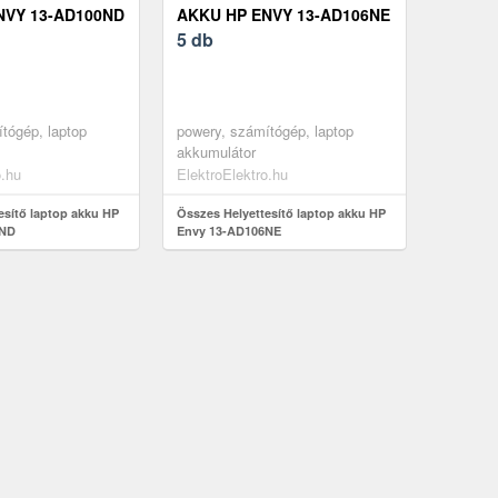
NVY 13-AD100ND
AKKU HP ENVY 13-AD106NE
5 db
tógép, laptop
powery, számítógép, laptop
akkumulátor
o.hu
ElektroElektro.hu
esítő laptop akku HP
Összes Helyettesítő laptop akku HP
0ND
Envy 13-AD106NE