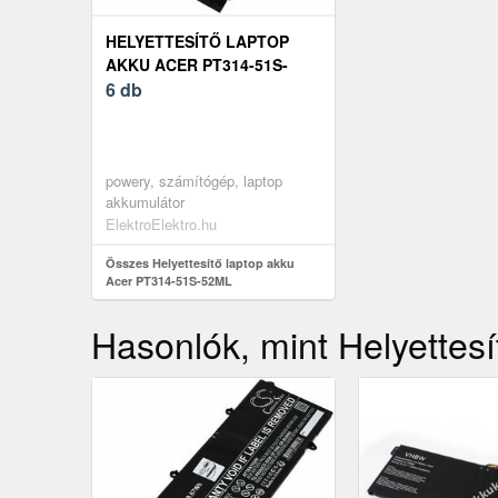
HELYETTESÍTŐ LAPTOP
AKKU ACER PT314-51S-
52ML
6 db
powery, számítógép, laptop
akkumulátor
ElektroElektro.hu
Összes Helyettesítő laptop akku
Acer PT314-51S-52ML
Hasonlók, mint Helyettes