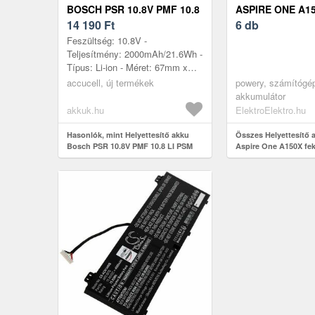
BOSCH PSR 10.8V PMF 10.8
ASPIRE ONE A1
LI PSM 10.8 LI 10, 8V 2000-
14 190
Ft
6 db
2200MAH 23, 76WH LI-ION
Feszültség: 10.8V -
Teljesítmény: 2000mAh/21.6Wh -
Típus: Li-ion - Méret: 67mm x
38mm x 38mm - kompatibilis
accucell, új termékek
powery, számítógép
modellek: Bosch PSR 10.8V,
akkumulátor
KEO, AGS 10....
akkuk.hu
ElektroElektro.hu
Hasonlók, mint Helyettesítő akku
Összes Helyettesítő 
Bosch PSR 10.8V PMF 10.8 LI PSM
Aspire One A150X fe
10.8 LI 10, 8V 2000-2200mAh 23,
76Wh Li-ion