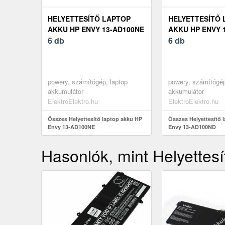
HELYETTESÍTŐ LAPTOP
HELYETTESÍTŐ 
AKKU HP ENVY 13-AD100NE
AKKU HP ENVY 
6 db
6 db
powery, számítógép, laptop
powery, számítógép
akkumulátor
akkumulátor
ElektroElektro.hu
ElektroElektro.hu
Összes Helyettesítő laptop akku HP
Összes Helyettesítő 
Envy 13-AD100NE
Envy 13-AD100ND
Hasonlók, mint Helyettesí