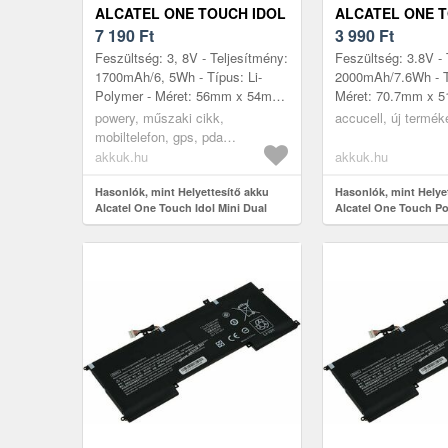
ALCATEL ONE TOUCH IDOL
ALCATEL ONE 
MINI DUAL
7 190
Ft
C7 TLI019B1 3,
3 990
Ft
MOBILTELEFON 
Feszültség: 3, 8V - Teljesítmény:
Feszültség: 3.8V - 
1700mAh/6, 5Wh - Típus: Li-
2000mAh/7.6Wh - Tí
Polymer - Méret: 56mm x 54mm
Méret: 70.7mm x 
x 4mm
- kompatibilis mode
powery, műszaki cikk,
accucell, új termék
5044D 5044R 5044
mobiltelefon, gps, pda
akkumulátor, töltő
akkuk.hu
akkuk.hu
Hasonlók, mint Helyettesítő akku
Hasonlók, mint Helye
Alcatel One Touch Idol Mini Dual
Alcatel One Touch P
3, 8V 2000mAh mobilt