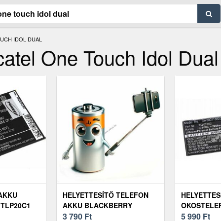
OUCH IDOL DUAL
catel One Touch Idol Dual
 AKKU
HELYETTESÍTŐ TELEFON
HELYETTES
 TLP20C1
AKKU BLACKBERRY
OKOSTELE
DTEK50 TLP026E2 2200MAH
3 790
Ft
ALCATEL O
5 990
Ft