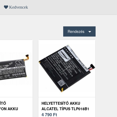
Kedvencek
Rendezés
ÍTŐ
HELYETTESÍTŐ AKKU
FON AKKU
ALCATEL TÍPUS TLP018B1
NE TOUCH,
4 790
Ft