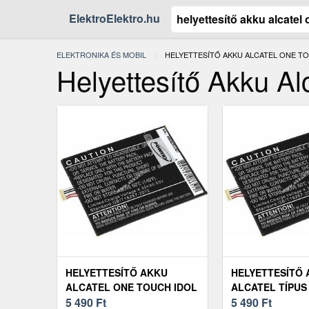
ElektroElektro.hu
ELEKTRONIKA ÉS MOBIL
JELENLEGI:
HELYETTESÍTŐ AKKU ALCATEL ONE T
Helyettesítő Akku Al
HELYETTESÍTŐ AKKU
HELYETTESÍTŐ
ALCATEL ONE TOUCH IDOL
ALCATEL TÍPUS
DUAL
5 490
Ft
5 490
Ft