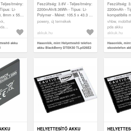
8.36WH 3.8V
IDOL 4, B
 Teljesítmény:
Feszültség: 3.8V - Teljesítmény:
Feszültség: 3
NEON 2200
ípus: Li-
2200mAh/8.36Wh - Típus: Li-
2200mAh - Típ
3, 8mm x 55,
Polymer - Méret: 105.5 x 43.3 x
kompatibilis
patibilis
3.7mm - kompatibilis modellek:
One Touch Id
kk,
powery, új termékek
vhbw, mobilte
L 6039S-
Alcatel One Touch Idol 4...
Idol 4 LTE Du
pda
pda akku
akkuk.hu
akkuk.hu
ttesítő akku
Hasonlók, mint Helyettesítő telefon
Hasonlók, mint
1
akku BlackBerry DTEK50 TLp026E2
okostelefon ak
2200mAh 8.36Wh 3.8V
Idol 4, Blackb
 AKKU
HELYETTESÍTŐ AKKU
HELYETTES