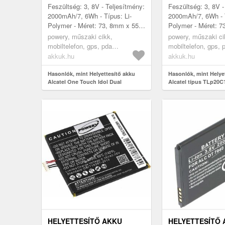
Feszültség: 3, 8V - Teljesítmény:
Feszültség: 3, 8V -
2000mAh/7, 6Wh - Típus: Li-
2000mAh/7, 6Wh - T
Polymer - Méret: 73, 8mm x 55,
Polymer - Méret: 7
5mm x 3, 5mm
5mm x 3, 5mm - kom
powery, műszaki cikk,
powery, műszaki ci
modellek: ALCATE
mobiltelefon, gps, pda
mobiltelefon, gps, 
2AA...
akkumulátor, töltő
akkumulátor, töltő
akkuk.hu
akkuk.hu
Hasonlók, mint Helyettesítő akku
Hasonlók, mint Helye
Alcatel One Touch Idol Dual
Alcatel típus TLp20C
HELYETTESÍTŐ AKKU
HELYETTESÍTŐ