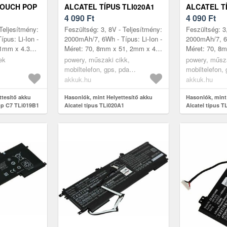
TOUCH POP
ALCATEL TÍPUS TLI020A1
ALCATEL TÍ
 8V 2000MAH
4 090
Ft
4 090
Ft
LI-ION
Teljesítmény:
Feszültség: 3, 8V - Teljesítmény:
Feszültség: 3
pus: Li-Ion -
2000mAh/7, 6Wh - Típus: Li-Ion -
2000mAh/7, 6W
51mm x 4.3mm
Méret: 70, 8mm x 51, 2mm x 4,
Méret: 70, 8
llek: 5044
7mm - kompatibilis modellek:
7mm - kompati
ek
powery, műszaki cikk,
powery, műsza
W 5044Y...
ALCATEL 5044D 5044R 5...
ALCATEL 5044
mobiltelefon, gps, pda
mobiltelefon,
akkumulátor, töltő
akkumulátor, t
akkuk.hu
akkuk.hu
ttesítő akku
Hasonlók, mint Helyettesítő akku
Hasonlók, mint
op C7 TLi019B1
Alcatel típus TLi020A1
Alcatel típus T
elefon Li-Ion