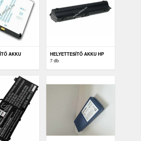
ÍTŐ AKKU
HELYETTESÍTŐ AKKU HP
SSON XPERIA X1
TÍPUS 593554-001
7 db