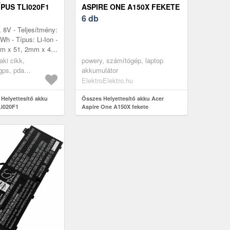
PUS TLI020F1
ASPIRE ONE A150X FEKETE
6 db
, 8V - Teljesítmény:
h - Típus: Li-Ion -
mm x 51, 2mm x 4,
bilis modellek:
ki cikk,
powery, számítógép, laptop
 5044D 50...
 gps, pda
akkumulátor
öltő
ElektroElektro.hu
 Helyettesítő akku
Összes Helyettesítő akku Acer
Li020F1
Aspire One A150X fekete