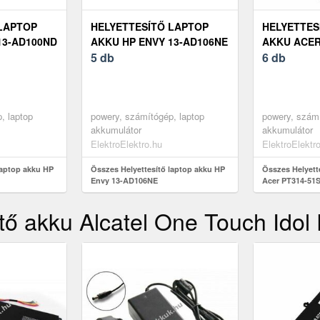
LAPTOP
HELYETTESÍTŐ LAPTOP
HELYETTES
13-AD100ND
AKKU HP ENVY 13-AD106NE
AKKU ACER
5 db
52ML
6 db
, laptop
powery, számítógép, laptop
powery, számí
akkumulátor
akkumulátor
ElektroElektro.hu
ElektroElektr
laptop akku HP
Összes Helyettesítő laptop akku HP
Összes Helyett
Envy 13-AD106NE
Acer PT314-51
tő akku Alcatel One Touch Idol