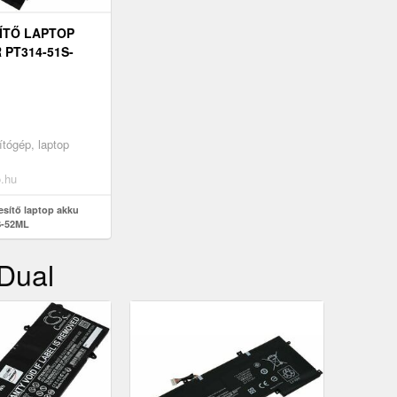
ÍTŐ LAPTOP
 PT314-51S-
tógép, laptop
o.hu
esítő laptop akku
S-52ML
 Dual