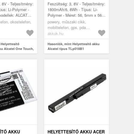
LACKBERRY
, 8V - Teljesítmény:
Feszültség: 3, 8V - Teljesítmény:
MAH
us: Li-Polymer -
1800mAh/6, 8Wh - Típus: Li-
 modellek: ALCATEL
Polymer - Méret: 56, 5mm x 56,
ol 4, One Touch
6mm x 4, 2mm - kompatibilis
lefon, okostelefon,
powery, műszaki cikk,
al SIM, OT-...
modellek: ALCATEL One
mobiltelefon, gps, pda
Touch...
akkumulátor, töltő
akkuk.hu
 Helyettesítő
Hasonlók, mint Helyettesítő akku
ku Alcatel One Touch,
Alcatel típus TLp018B1
erry Neon 2200mAh
ÍTŐ AKKU
HELYETTESÍTŐ AKKU ACER