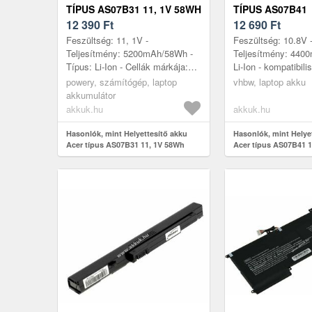
TÍPUS AS07B31 11, 1V 58WH
TÍPUS AS07B41
12 390
Ft
10.8V/4400MAH
12 690
Ft
Feszültség: 11, 1V -
Feszültség: 10.8V 
Teljesítmény: 5200mAh/58Wh -
Teljesítmény: 4400
Típus: Li-Ion - Cellák márkája:
Li-Ion - kompatibili
LG/SAMSUNG - Cellák száma: 6
Acer Aspire 7520, 
powery, számítógép, laptop
vhbw, laptop akku
- Méret: 205mm x 70mm x 21mm
6621, Aspire 5920
akkumulátor
- kompa...
Aspir...
akkuk.hu
akkuk.hu
Hasonlók, mint Helyettesítő akku
Hasonlók, mint Helye
Acer típus AS07B31 11, 1V 58Wh
Acer típus AS07B41 