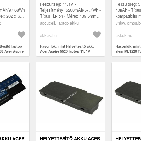
H 11.1V
-
Feszültség: 11.1V -
Feszültség: 3
0mAh/97.68Wh
Teljesítmény: 5200mAh/57.7Wh -
40nAh - Típus
ret: 202 x 68.4
Típus: Li-Ion - Méret: 139.5mm x
kompatibilis 
bilis
88.9mm x 20.8mm - kompatibilis
Compaq Presa
k
accucell, laptop akku
vhbw, cmos/b
y MD7801u,
modellek: Extensa 5210 Extensa
ACER Aspire 
5...
5500,...
akkuk.hu
akkuk.hu
ttesítő laptop
Hasonlók, mint Helyettesítő akku
Hasonlók, mint
2 Acer Aspire
Acer Aspire 5520 laptop 11, 1V
elem ML1220 To
h 11.1V
5200mAh Li-Ion
40mAh
AKKU ACER
HELYETTESÍTŐ AKKU ACER
HELYETTES