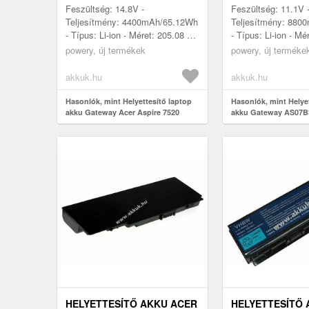
4400MAH 65.12WH 14.8V
8800MAH 97.68W
Feszültség: 14.8V -
Feszültség: 11.1V 
Teljesítmény: 4400mAh/65.12Wh
Teljesítmény: 880
- Típus: Li-ion - Méret: 205.08 x
- Típus: Li-ion - Mé
70.2 x 20.08mm - kompatibilis
x 38.8mm - kompati
powery, új termékek
powery, új terméke
modellek: Gateway NV78, Acer
modellek: Gatewa
Aspi...
Acer Aspir...
akkuk.hu
akkuk.hu
Hasonlók, mint Helyettesítő laptop
Hasonlók, mint Helye
akku Gateway Acer Aspire 7520
akku Gateway AS07B3
AS07B32 4400mAh 65.12Wh 14.8V
7520 8800mAh 97.68W
HELYETTESÍTŐ AKKU ACER
HELYETTESÍTŐ 