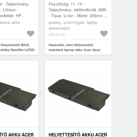
V - Teljesítmény:
Feszültség: 11, 1V -
: Lithium -
Teljesítmény: 4400mAh/48, 8Wh
modellek: HP
- Típus: Li-Ion - Méret: 205mm x
rio R3000, R3200,
70mm x 21mm - kompatibilis
ackup akku
powery, számítógép, laptop
1200, 1800, 3000,
modellek: Acer Aspire 7520
akkumulátor
Aspire 69...
akkuk.hu
 Helyettesítő BIOS
Hasonlók, mint Helyettesítő
shiba Satellite L670D
standard laptop akku Acer típus
AS07B31
ÍTŐ AKKU ACER
HELYETTESÍTŐ AKKU ACER