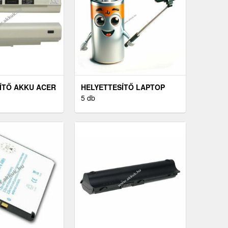
ÍTŐ AKKU ACER
HELYETTESÍTŐ LAPTOP
 531
AKKU HP ZBOOK 15U G4
5 db