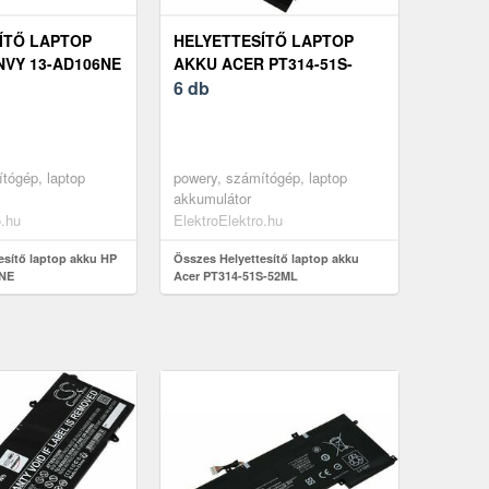
ÍTŐ LAPTOP
HELYETTESÍTŐ LAPTOP
NVY 13-AD106NE
AKKU ACER PT314-51S-
52ML
6 db
tógép, laptop
powery, számítógép, laptop
akkumulátor
o.hu
ElektroElektro.hu
esítő laptop akku HP
Összes Helyettesítő laptop akku
6NE
Acer PT314-51S-52ML