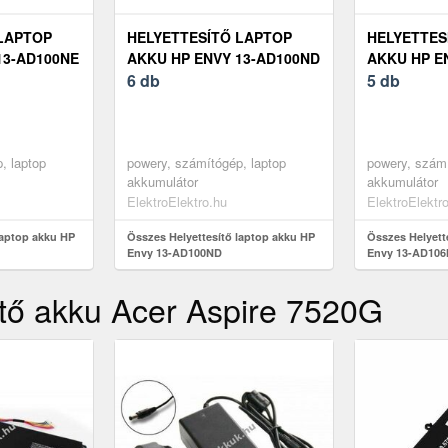
LAPTOP
HELYETTESÍTŐ LAPTOP
HELYETTES
13-AD100NE
AKKU HP ENVY 13-AD100ND
AKKU HP E
6 db
5 db
, laptop
powery, számítógép, laptop
powery, számí
akkumulátor
akkumulátor
ElektroElektro.hu
ElektroElektr
laptop akku HP
Összes Helyettesítő laptop akku HP
Összes Helyett
Envy 13-AD100ND
Envy 13-AD10
ítő akku Acer Aspire 7520G