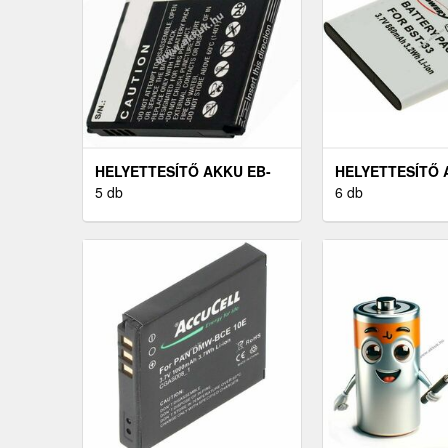
HELYETTESÍTŐ AKKU EB-
HELYETTESÍTŐ
L1H9KLABXAR
5 db
SONY-ERICSSON
6 db
MOBILTELEFON