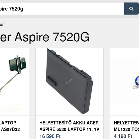
20G
cer Aspire 7520G
LAPTOP
HELYETTESÍTŐ AKKU ACER
HELYETTES
 AS07B32
ASPIRE 5520 LAPTOP 11, 1V
ML1220 TO
520
5200MAH LI-ION
16 590
Ft
SATELLITE
4 190
Ft