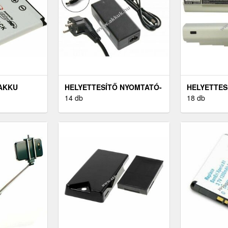
 AKKU
HELYETTESÍTŐ NYOMTATÓ-
HELYETTES
 W890I
HÁLÓZATI ADAPTER
14 db
ASPIRE ONE
18 db
CANON SELPHY CP740