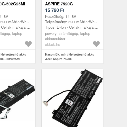
0G-502G25MI
ASPIRE 7520G
15 790
Ft
4, 8V -
Feszültség: 14, 8V -
: 5200mAh/77Wh -
Teljesítmény: 5200mAh/77Wh -
- Cellák márkája:
Típus: Li-Ion - Cellák márkája:
- Cellák száma: 8
LG/SAMSUNG - Cellák száma: 8
tógép, laptop
powery, számítógép, laptop
5mm x 70mm x 21mm
- Méret: 205mm x 70mm x 21mm
akkumulátor
akkuk.hu
 Helyettesítő akku
Hasonlók, mint Helyettesítő akku
520G-502G25Mi
Acer Aspire 7520G