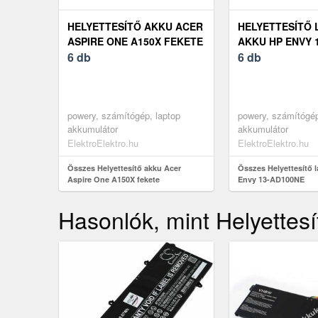
HELYETTESÍTŐ AKKU ACER
HELYETTESÍTŐ 
ASPIRE ONE A150X FEKETE
AKKU HP ENVY 
6 db
6 db
powery, számítógép, laptop
powery, számítógép
akkumulátor
akkumulátor
ElektroElektro.hu
ElektroElektro.hu
Összes Helyettesítő akku Acer
Összes Helyettesítő 
Aspire One A150X fekete
Envy 13-AD100NE
Hasonlók, mint Helyettes