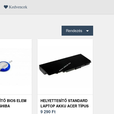
Kedvencek
Rendezés
ÍTŐ BIOS ELEM
HELYETTESÍTŐ STANDARD
SHIBA
LAPTOP AKKU ACER TÍPUS
 L670D 40MAH
AS07B31
9 290
Ft