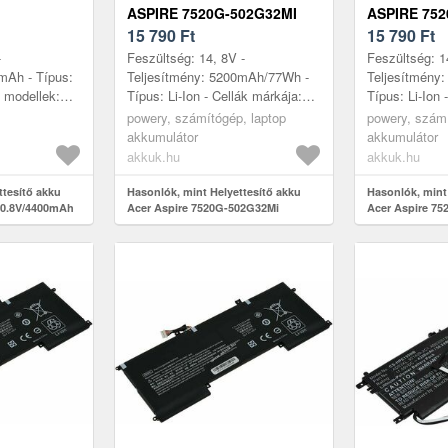
ASPIRE 7520G-502G32MI
ASPIRE 752
15 790
Ft
15 790
Ft
-
Feszültség: 14, 8V -
Feszültség: 1
mAh - Típus:
Teljesítmény: 5200mAh/77Wh -
Teljesítmény
s modellek:
Típus: Li-Ion - Cellák márkája:
Típus: Li-Ion 
Aspire 6920-
LG/SAMSUNG - Cellák száma: 8
LG/SAMSUNG 
powery, számítógép, laptop
powery, számí
G-302G25Hi,
- Méret: 205mm x 70mm x 21mm
- Méret: 20
akkumulátor
akkumulátor
akkuk.hu
akkuk.hu
ttesítő akku
Hasonlók, mint Helyettesítő akku
Hasonlók, mint
10.8V/4400mAh
Acer Aspire 7520G-502G32Mi
Acer Aspire 7