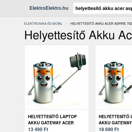
ElektroElektro.hu
ELEKTRONIKA ÉS MOBIL
JELENLEGI:
HELYETTESÍTŐ AKKU ACER ASPIRE 75
Helyettesítő Akku A
HELYETTESÍTŐ LAPTOP
HELYETTESÍTŐ 
AKKU GATEWAY ACER
AKKU GATEWAY
ASPIRE 7520 AS07B32
13 490
Ft
ACER ASPIRE 7
18 690
Ft