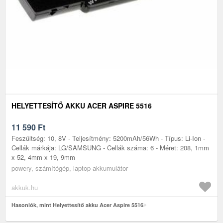
HELYETTESÍTŐ AKKU ACER ASPIRE 5516
11 590
Ft
Feszültség: 10, 8V - Teljesítmény: 5200mAh/56Wh - Típus: Li-Ion -
Cellák márkája: LG/SAMSUNG - Cellák száma: 6 - Méret: 208, 1mm
x 52, 4mm x 19, 9mm
powery, számítógép, laptop akkumulátor
akkuk.hu
Hasonlók, mint Helyettesítő akku Acer Aspire 5516