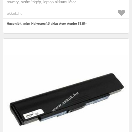
powery, számítógép, laptop akkumulátor
akkuk.hu
Hasonlók, mint Helyettesítő akku Acer Aspire 5335