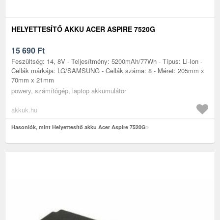
HELYETTESÍTŐ AKKU ACER ASPIRE 7520G
15 690
Ft
Feszültség: 14, 8V - Teljesítmény: 5200mAh/77Wh - Típus: Li-Ion -
Cellák márkája: LG/SAMSUNG - Cellák száma: 8 - Méret: 205mm x
70mm x 21mm
powery, számítógép, laptop akkumulátor
akkuk.hu
Hasonlók, mint Helyettesítő akku Acer Aspire 7520G