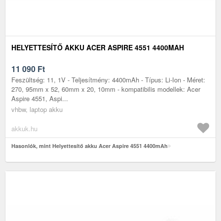
HELYETTESÍTŐ AKKU ACER ASPIRE 4551 4400MAH
11 090
Ft
Feszültség: 11, 1V - Teljesítmény: 4400mAh - Típus: Li-Ion - Méret:
270, 95mm x 52, 60mm x 20, 10mm - kompatibilis modellek: Acer
Aspire 4551, Aspi...
vhbw, laptop akku
akkuk.hu
Hasonlók, mint Helyettesítő akku Acer Aspire 4551 4400mAh