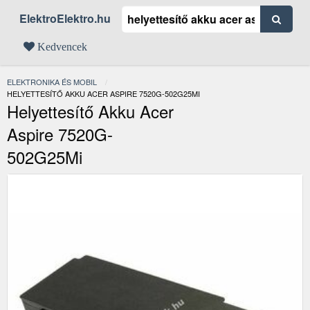
ElektroElektro.hu
Kedvencek
ELEKTRONIKA ÉS MOBIL
JELENLEGI:
HELYETTESÍTŐ AKKU ACER ASPIRE 7520G-502G25MI
Helyettesítő Akku Acer
Aspire 7520G-
502G25Mi