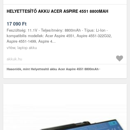
HELYETTESÍTŐ AKKU ACER ASPIRE 4551 8800MAH
17 090
Ft
Feszültség: 11.1V - Teljesítmény: 8800mAh - Típus: Li-Ion -
kompatibilis modellek: Acer Aspire 4551, Aspire 4551-322G32,
Aspire 4551-1499, Aspire 4...
vhbw, laptop akku
akkuk.hu
Hasonlók, mint Helyettesítő akku Acer Aspire 4551 8800mAh