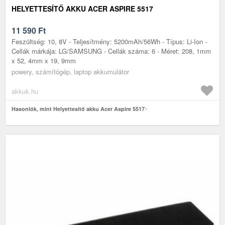
HELYETTESÍTŐ AKKU ACER ASPIRE 5517
11 590
Ft
Feszültség: 10, 8V - Teljesítmény: 5200mAh/56Wh - Típus: Li-Ion -
Cellák márkája: LG/SAMSUNG - Cellák száma: 6 - Méret: 208, 1mm
x 52, 4mm x 19, 9mm
powery, számítógép, laptop akkumulátor
akkuk.hu
Hasonlók, mint Helyettesítő akku Acer Aspire 5517