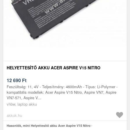
HELYETTESÍTŐ AKKU ACER ASPIRE V15 NITRO
12 690
Ft
Feszültség: 11, 4V - Teljesítmény: 4600mAh - Típus: Li-Polymer -
kompatibilis modellek: Acer Aspire V15 Nitro, Aspire VN7, Aspire
VN7-571, Aspire V...
vhbw, laptop akku
akkuk.hu
Hasonlók, mint Helyettesítő akku Acer Aspire V15 Nitro