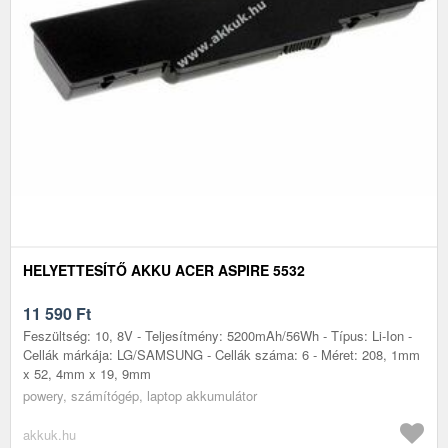
HELYETTESÍTŐ AKKU ACER ASPIRE 5532
11 590
Ft
Feszültség: 10, 8V - Teljesítmény: 5200mAh/56Wh - Típus: Li-Ion -
Cellák márkája: LG/SAMSUNG - Cellák száma: 6 - Méret: 208, 1mm
x 52, 4mm x 19, 9mm
powery, számítógép, laptop akkumulátor
akkuk.hu