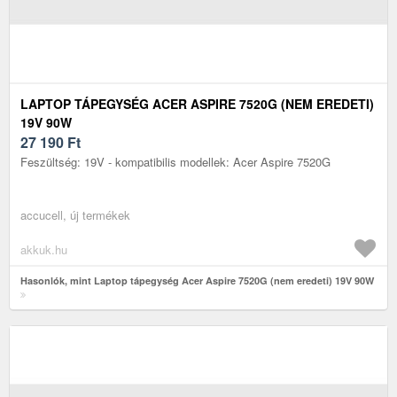
LAPTOP TÁPEGYSÉG ACER ASPIRE 7520G (NEM EREDETI)
19V 90W
27 190
Ft
Feszültség: 19V - kompatibilis modellek: Acer Aspire 7520G
accucell, új termékek
akkuk.hu
Hasonlók, mint Laptop tápegység Acer Aspire 7520G (nem eredeti) 19V 90W