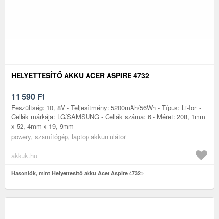
HELYETTESÍTŐ AKKU ACER ASPIRE 4732
11 590
Ft
Feszültség: 10, 8V - Teljesítmény: 5200mAh/56Wh - Típus: Li-Ion -
Cellák márkája: LG/SAMSUNG - Cellák száma: 6 - Méret: 208, 1mm
x 52, 4mm x 19, 9mm
powery, számítógép, laptop akkumulátor
akkuk.hu
Hasonlók, mint Helyettesítő akku Acer Aspire 4732