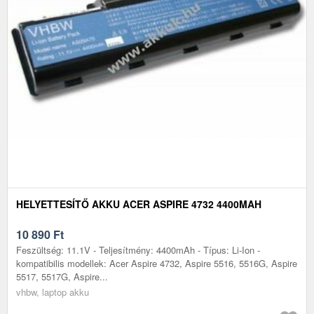
HELYETTESÍTŐ AKKU ACER ASPIRE 4732 4400MAH
10 890
Ft
Feszültség: 11.1V - Teljesítmény: 4400mAh - Típus: Li-Ion -
kompatibilis modellek: Acer Aspire 4732, Aspire 5516, 5516G, Aspire
5517, 5517G, Aspire...
vhbw, laptop akku