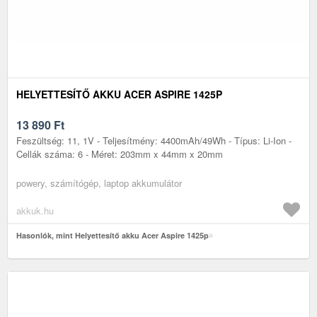
HELYETTESÍTŐ AKKU ACER ASPIRE 1425P
13 890
Ft
Feszültség: 11, 1V - Teljesítmény: 4400mAh/49Wh - Típus: Li-Ion -
Cellák száma: 6 - Méret: 203mm x 44mm x 20mm
powery, számítógép, laptop akkumulátor
akkuk.hu
Hasonlók, mint Helyettesítő akku Acer Aspire 1425p