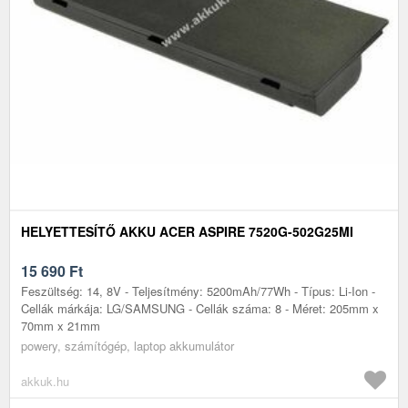
HELYETTESÍTŐ AKKU ACER ASPIRE 7520G-502G25MI
15 690
Ft
Feszültség: 14, 8V - Teljesítmény: 5200mAh/77Wh - Típus: Li-Ion -
Cellák márkája: LG/SAMSUNG - Cellák száma: 8 - Méret: 205mm x
70mm x 21mm
powery, számítógép, laptop akkumulátor
akkuk.hu