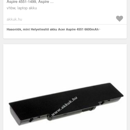
Aspire 4551-1499, Aspire ...
vhbw, laptop akku
akkuk.hu
Hasonlók, mint Helyettesítő akku Acer Aspire 4551 6600mAh