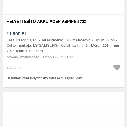
HELYETTESÍTŐ AKKU ACER ASPIRE 5732
11 590
Ft
Feszültség: 10, 8V - Teljesítmény: 5200mAh/56Wh - Típus: Li-Ion -
Cellák márkája: LG/SAMSUNG - Cellák száma: 6 - Méret: 208, 1mm
x 52, 4mm x 19, 9mm
powery, számítógép, laptop akkumulátor
akkuk.hu
Hasonlók, mint Helyettesítő akku Acer Aspire 5732