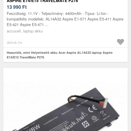
ASPIRE E14/E15 TRAVELMATE P276
13 990
Ft
Feszültség: 11.1V - Teljesítmény: 4400mAh - Típus: Li-Ion -
kompatibilis modellek: AL14A32 Aspire E1-571 Aspire E5-411 Aspire
E5-421 Aspire E5-471 ...
accucell, laptop akku
akkuk.hu
Hasonlók, mint Helyettesítő akku Acer Aspire AL14A32 laptop Aspire
E14/E15 TravelMate P276