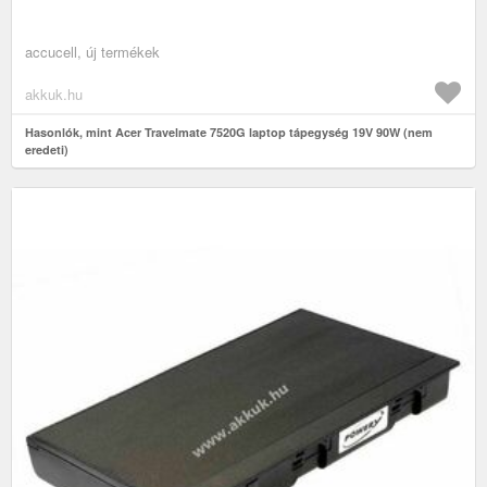
accucell, új termékek
akkuk.hu
Hasonlók, mint Acer Travelmate 7520G laptop tápegység 19V 90W (nem
eredeti)