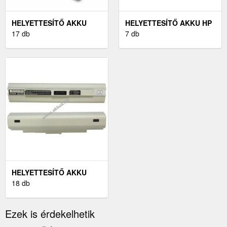
HELYETTESÍTŐ AKKU
HELYETTESÍTŐ AKKU HP
SONY-ERICSSON XPERIA
17 db
TÍPUS 593554-001
7 db
X1
HELYETTESÍTŐ AKKU
ACER ASPIRE ONE 531
18 db
Ezek is érdekelhetik