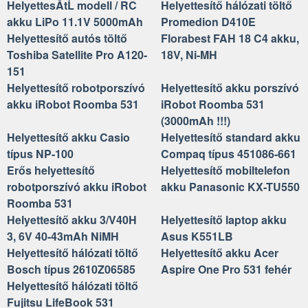
HelyettesĂ­tĹ modell / RC
Helyettesítő hálózati töltő
akku LiPo 11.1V 5000mAh
Promedion D410E
Helyettesítő autós töltő
Florabest FAH 18 C4 akku,
Toshiba Satellite Pro A120-
18V, Ni-MH
151
Helyettesítő robotporszívó
Helyettesítő akku porszívó
akku iRobot Roomba 531
iRobot Roomba 531
(3000mAh !!!)
Helyettesítő akku Casio
Helyettesítő standard akku
típus NP-100
Compaq típus 451086-661
Erős helyettesítő
Helyettesítő mobiltelefon
robotporszívó akku iRobot
akku Panasonic KX-TU550
Roomba 531
Helyettesítő akku 3/V40H
Helyettesítő laptop akku
3, 6V 40-43mAh NiMH
Asus K551LB
Helyettesítő hálózati töltő
Helyettesítő akku Acer
Bosch típus 2610Z06585
Aspire One Pro 531 fehér
Helyettesítő hálózati töltő
Fujitsu LifeBook 531