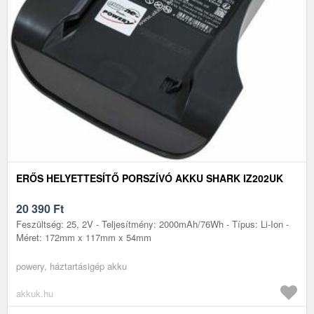
ERŐS HELYETTESÍTŐ PORSZÍVÓ AKKU SHARK IZ202UK
20 390
Ft
Feszültség: 25, 2V - Teljesítmény: 2000mAh/76Wh - Típus: Li-Ion -
Méret: 172mm x 117mm x 54mm
powery, háztartásigép akku
akkuk.hu