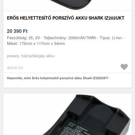
ERŐS HELYETTESÍTŐ PORSZÍVÓ AKKU SHARK IZ202UKT
20 390
Ft
Feszültség: 25, 2V - Teljesítmény: 2000mAh/76Wh - Típus: Li-Ion -
Méret: 172mm x 117mm x 54mm
powery, háztartásigép akku
akkuk.hu
Hasonlók, mint Erős helyettesítő porszívó akku Shark IZ202UKT