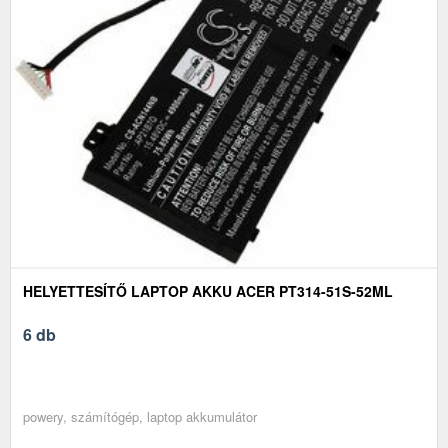
HELYETTESÍTŐ LAPTOP AKKU ACER PT314-51S-52ML
6 db
powery, számítógép, laptop akkumulátor