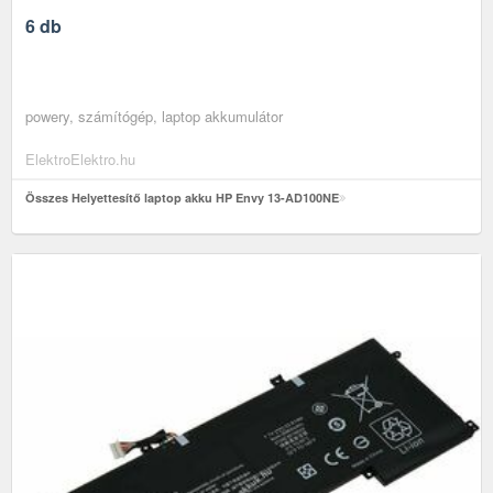
6 db
powery, számítógép, laptop akkumulátor
ElektroElektro.hu
Összes Helyettesítő laptop akku HP Envy 13-AD100NE