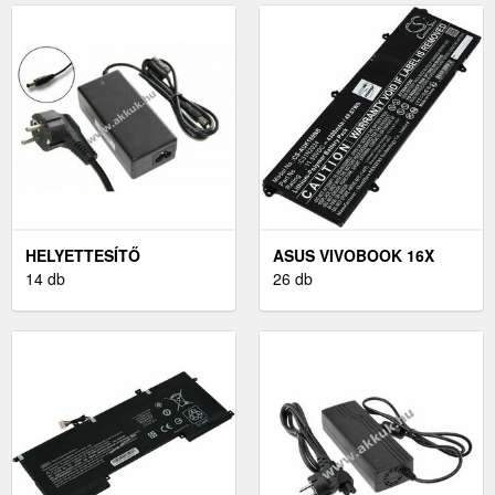
HELYETTESÍTŐ
ASUS VIVOBOOK 16X
NYOMTATÓ-HÁLÓZATI
14 db
K3605ZC LAPTOP AKKU
26 db
ADAPTER CANON
(HELYETTESÍTŐ)
SELPHY CP750