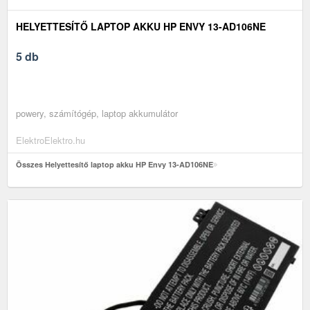
HELYETTESÍTŐ LAPTOP AKKU HP ENVY 13-AD106NE
5 db
powery, számítógép, laptop akkumulátor
ElektroElektro.hu
Összes Helyettesítő laptop akku HP Envy 13-AD106NE