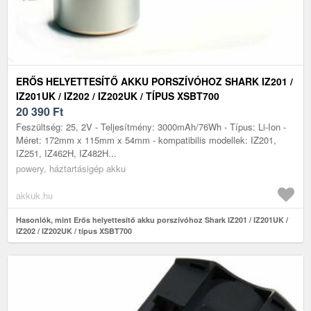
ERŐS HELYETTESÍTŐ AKKU PORSZÍVÓHOZ SHARK IZ201 /
IZ201UK / IZ202 / IZ202UK / TÍPUS XSBT700
20 390
Ft
Feszültség: 25, 2V - Teljesítmény: 3000mAh/76Wh - Típus: Li-Ion -
Méret: 172mm x 115mm x 54mm - kompatibilis modellek: IZ201,
IZ251, IZ462H, IZ482H...
powery, háztartásigép akku
akkuk.hu
Hasonlók, mint Erős helyettesítő akku porszívóhoz Shark IZ201 / IZ201UK /
IZ202 / IZ202UK / típus XSBT700