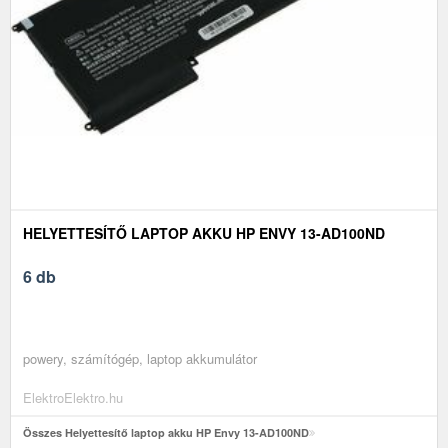
HELYETTESÍTŐ LAPTOP AKKU HP ENVY 13-AD100ND
6 db
powery, számítógép, laptop akkumulátor
ElektroElektro.hu
Összes Helyettesítő laptop akku HP Envy 13-AD100ND