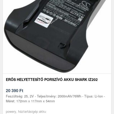
ERŐS HELYETTESÍTŐ PORSZÍVÓ AKKU SHARK IZ202
20 390
Ft
Feszültség: 25, 2V - Teljesítmény: 2000mAh/76Wh - Típus: Li-Ion -
Méret: 172mm x 117mm x 54mm
powery, háztartásigép akku