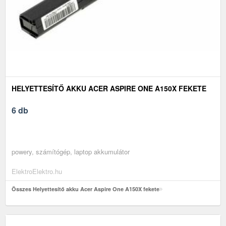
HELYETTESÍTŐ AKKU ACER ASPIRE ONE A150X FEKETE
6 db
powery, számítógép, laptop akkumulátor
ElektroElektro.hu
Összes Helyettesítő akku Acer Aspire One A150X fekete