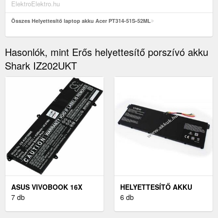
ElektroElektro.hu
Összes Helyettesítő laptop akku Acer PT314-51S-52ML
Hasonlók, mint Erős helyettesítő porszívó akku
Shark IZ202UKT
ASUS VIVOBOOK 16X
HELYETTESÍTŐ AKKU
K3605ZV LAPTOP AKKU
7 db
ACER CHROMEBOOK
6 db
(HELYETTESÍTŐ)
CB3-531