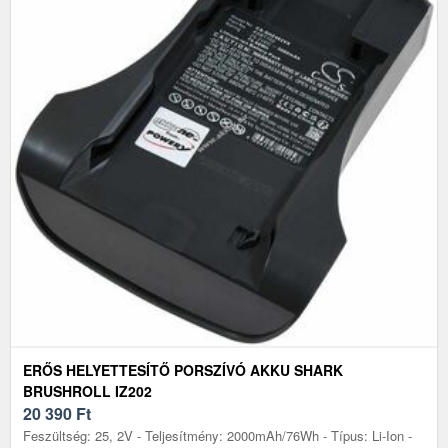
ERŐS HELYETTESÍTŐ PORSZÍVÓ AKKU SHARK
BRUSHROLL IZ202
20 390
Ft
Feszültség: 25, 2V - Teljesítmény: 2000mAh/76Wh - Típus: Li-Ion -