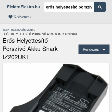
ElektroElektro.hu
Kedvencek
ELEKTRONIKA ÉS MOBIL
JELENLEGI:
ERŐS HELYETTESÍTŐ PORSZÍVÓ AKKU SHARK IZ202UKT
Erős Helyettesítő
Porszívó Akku Shark
Rendezés
IZ202UKT