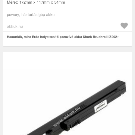
Méret: 172mm x 117mm x 54mm
powery, háztartásigép akku
akkuk.hu
Hasonlók, mint Erős helyettesítő porszívó akku Shark Brushroll IZ202