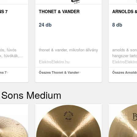
S 7
THONET & VANDER
ARNOLDS &
24 db
8 db
vós, fúvós
thonet & vander, mikrofon állvány
arnolds & son
k, fúvókák,
hangszer tart
tenorra
ElektroElektro.hu
ElektroElektr
ns 7
Összes Thonet & Vander
Összes Arnold
& Sons Medium