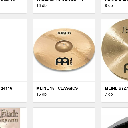
MEDIUM HEGEDŰ HÚR
13 db
FEKETE
9 db
 24116
MEINL 18" CLASSICS
MEINL BYZ
CUSTOM MEDIUM CRASH
15 db
MEDIUM HI
7 db