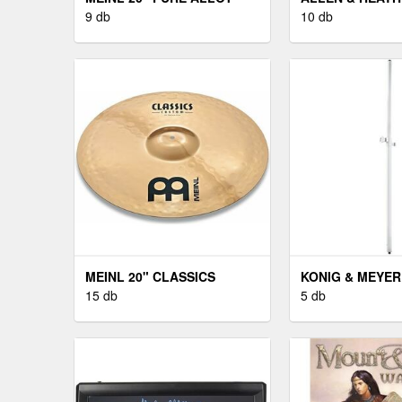
MEDIUM RIDE
9 db
10 db
MEINL 20" CLASSICS
KONIG & MEYER
CUSTOM MEDIUM RIDE
15 db
5 db