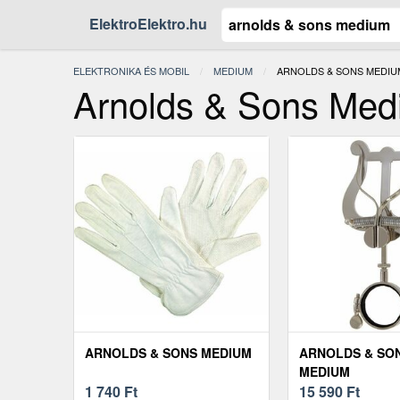
ElektroElektro.hu
ELEKTRONIKA ÉS MOBIL
MEDIUM
JELENLEGI:
ARNOLDS & SONS MEDIU
Arnolds & Sons Med
ARNOLDS & SONS MEDIUM
ARNOLDS & SON
MEDIUM
1 740
Ft
15 590
Ft