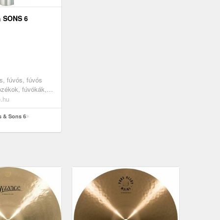
 SONS 6
s, fúvós, fúvós
ozékok, fúvókák,
o.hu
s & Sons 6