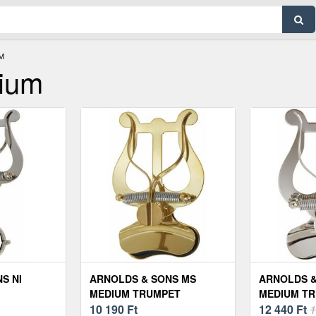
M
ium
S NI
ARNOLDS & SONS MS
ARNOLDS &
MEDIUM TRUMPET
MEDIUM T
10 190
Ft
12 440
Ft
1