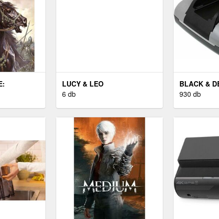
E:
LUCY & LEO
BLACK & D
6 db
930 db