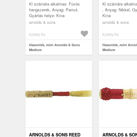
Ki számára alkalmas: Fúvós
Ki számára alkalma
hangszerek, Anyag: Pamut,
, Anyag: Nikkel, Gy
Gyártás helye: Kína
Kína
arnolds & sons
arnolds & sons
kytary.hu
kytary.hu
Hasonlók, mint Arnolds & Sons
Hasonlók, mint Arnol
Medium
Medium
ARNOLDS & SONS REED
ARNOLDS & SO