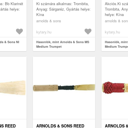
s: Bb Klarinét
Ki számára alkalmas: Trombita,
Akciós.Ki sz
ártás helye:
Anyag: Sárgaréz, Gyártás helye:
Trombita, Any
Kína
helye: Kína
arnolds & sons
arnolds & son
kytary.hu
kytary.hu
ds & Sons NI
Hasonlók, mint Arnolds & Sons MS
Hasonlók, mint
Medium Trumpet
Medium Trump
NS REED
ARNOLDS & SONS REED
ARNOLDS &