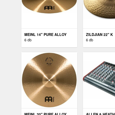
MEINL 14" PURE ALLOY
ZILDJIAN 22" K
MEDIUM HIHAT
6 db
CONSTANTINOP
6 db
RIDE
MEINL 20" PURE ALLOY
ALLEN & HEATH