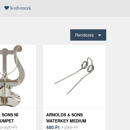
Kedvencek
Rendezés
 SONS NI
ARNOLDS & SONS
RUMPET
WATERKEY MEDIUM
3 520 Ft
480
Ft
1 260 Ft