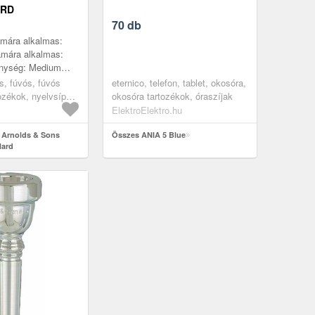
ARD
70 db
ámára alkalmas:
ámára alkalmas:
nység: Medium
zám: 1, Gyártás
s, fúvós, fúvós
eternico, telefon, tablet, okosóra,
ozékok, nyelvsípok
okosóra tartozékok, óraszíjak
boa és fagott
ElektroElektro.hu
 Arnolds & Sons
Összes ANIA 5 Blue
Hard