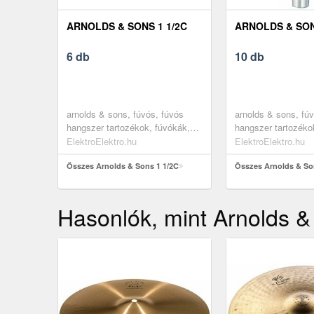
ARNOLDS & SONS 1 1/2C
ARNOLDS & SON
6 db
10 db
arnolds & sons, fúvós, fúvós
arnolds & sons, fú
hangszer tartozékok, fúvókák,
hangszer tartozéko
kornettre
trombitára
ElektroElektro.hu
ElektroElektro.hu
Összes Arnolds & Sons 1 1/2C
Összes Arnolds & So
Hasonlók, mint Arnolds 