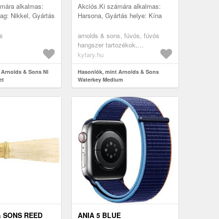
ámára alkalmas:
Akciós.Ki számára alkalmas:
ag: Nikkel, Gyártás
Harsona, Gyártás helye: Kína
s
arnolds & sons, fúvós, fúvós
hangszer tartozékok,
alkatrészek, rézfúvós hangszer
kytary.hu
alkatrészek
 Arnolds & Sons NI
Hasonlók, mint Arnolds & Sons
et
Waterkey Medium
 SONS REED
ANIA 5 BLUE