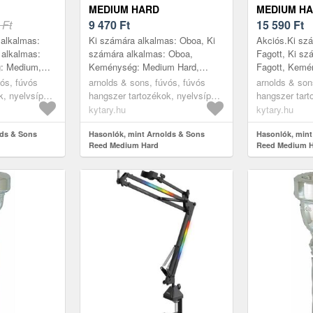
MEDIUM HARD
MEDIUM H
 Ft
9 470
Ft
15 590
Ft
 alkalmas:
Ki számára alkalmas: Oboa, Ki
Akciós.Ki sz
 alkalmas:
számára alkalmas: Oboa,
Fagott, Ki sz
: Medium,
Keménység: Medium Hard,
Fagott, Kemé
tás helye:
Darabszám: 1, Gyártás helye:
Hard, Darabs
vós, fúvós
arnolds & sons, fúvós, fúvós
arnolds & son
Kína
helye: Kína
k, nyelvsípok
hangszer tartozékok, nyelvsípok
hangszer tart
s fagott
és szorítók, oboa és fagott
és szorítók, o
kytary.hu
kytary.hu
nádak
nádak
lds & Sons
Hasonlók, mint Arnolds & Sons
Hasonlók, mint
Reed Medium Hard
Reed Medium 