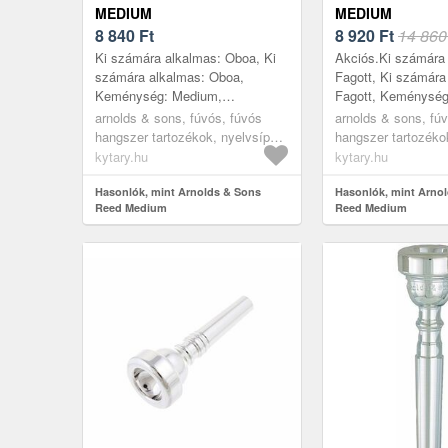
MEDIUM
MEDIUM
8 840
Ft
8 920
Ft
14 860
Ki számára alkalmas: Oboa, Ki
Akciós.Ki számára
számára alkalmas: Oboa,
Fagott, Ki számára
Keménység: Medium,
Fagott, Keménység
Darabszám: 1, Gyártás helye:
Darabszám: 1, Gyár
arnolds & sons, fúvós, fúvós
arnolds & sons, fú
Kína
Kína
hangszer tartozékok, nyelvsípok
hangszer tartozéko
és szorítók, oboa és fagott
és szorítók, oboa é
kytary.hu
kytary.hu
nádak
nádak
Hasonlók, mint Arnolds & Sons
Hasonlók, mint Arno
Reed Medium
Reed Medium