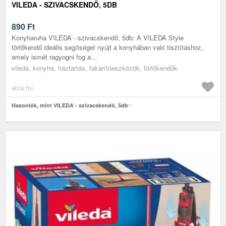
VILEDA - SZIVACSKENDŐ, 5DB
890
Ft
Konyharuha VILEDA - szivacskendő, 5db: A VILEDA Style
törlőkendő ideális segítséget nyújt a konyhában való tisztításhoz,
amely ismét ragyogni fog a...
vileda, konyha, háztartás, takarítóeszközök, törlőkendők
alza.hu
Hasonlók, mint VILEDA - szivacskendő, 5db