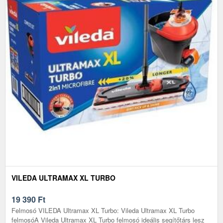
VILEDA ULTRAMAX XL TURBO
19 390
Ft
Felmosó VILEDA Ultramax XL Turbo: Vileda Ultramax XL Turbo
felmosóA Vileda Ultramax XL Turbo felmosó ideális segítőtárs lesz