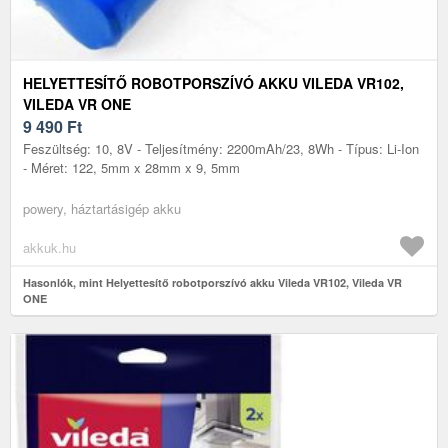
HELYETTESÍTŐ ROBOTPORSZÍVÓ AKKU VILEDA VR102,
VILEDA VR ONE
9 490
Ft
Feszültség: 10, 8V - Teljesítmény: 2200mAh/23, 8Wh - Típus: Li-Ion
- Méret: 122, 5mm x 28mm x 9, 5mm
powery, háztartásigép akku
akkuk.hu
Hasonlók, mint Helyettesítő robotporszívó akku Vileda VR102, Vileda VR
ONE