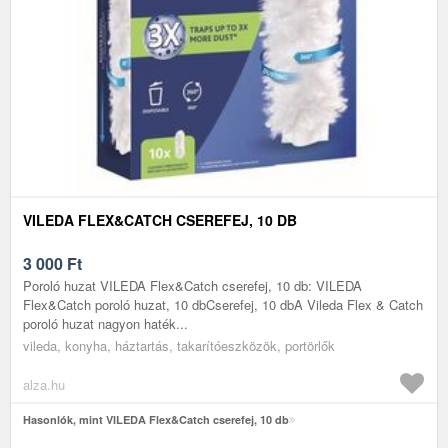
VILEDA FLEX&CATCH CSEREFEJ, 10 DB
3 000
Ft
Poroló huzat VILEDA Flex&Catch cserefej, 10 db: VILEDA
Flex&Catch poroló huzat, 10 dbCserefej, 10 dbA Vileda Flex & Catch
poroló huzat nagyon haték...
vileda, konyha, háztartás, takarítóeszközök, portörlők
alza.hu
Hasonlók, mint VILEDA Flex&Catch cserefej, 10 db