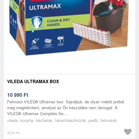
VILEDA ULTRAMAX BOX
10 990
Ft
Felmosó VILEDA Ultramax box: Sajnáljuk, de olyan videót próbál
meg megtekinteni, amelyet az Ön készüléke nem támogat. A
VILEDA Ultramax Complete Se...
vileda, konyha, háztartás, takarítóeszközök, padló, felmosók
alza.hu