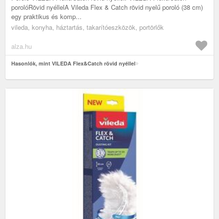
porolóRövid nyéllelA Vileda Flex & Catch rövid nyelű poroló (38 cm)
egy praktikus és komp...
vileda, konyha, háztartás, takarítóeszközök, portörlők
alza.hu
Hasonlók, mint VILEDA Flex&Catch rövid nyéllel