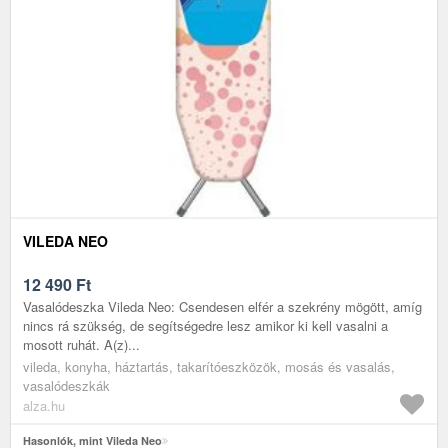
VILEDA NEO
12 490
Ft
Vasalódeszka Vileda Neo: Csendesen elfér a szekrény mögött, amíg
nincs rá szükség, de segítségedre lesz amikor ki kell vasalni a
mosott ruhát. A(z)...
vileda, konyha, háztartás, takarítóeszközök, mosás és vasalás,
vasalódeszkák
alza.hu
Hasonlók, mint Vileda Neo