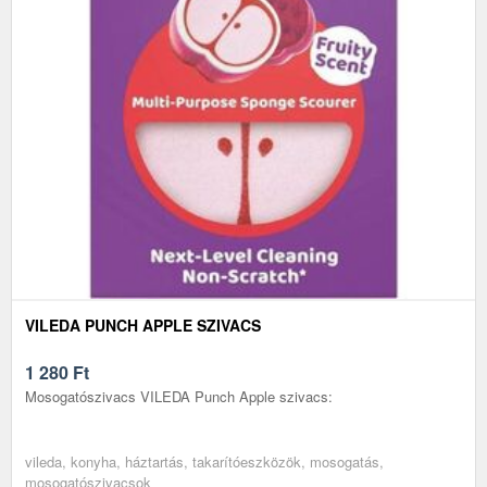
VILEDA PUNCH APPLE SZIVACS
1 280
Ft
Mosogatószivacs VILEDA Punch Apple szivacs:
vileda, konyha, háztartás, takarítóeszközök, mosogatás,
mosogatószivacsok