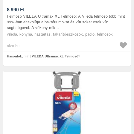
8 990
Ft
Felmosó VILEDA Ultramax XL Felmosó: A Vileda felmosó több mint
99%-ban eltávolítja a baktériumokat és vírusokat csak víz
segítségével. A vékony mik...
vileda, konyha, háztartás, takarítóeszközök, padló, felmosók
alza.hu
Hasonlók, mint VILEDA Ultramax XL Felmosó