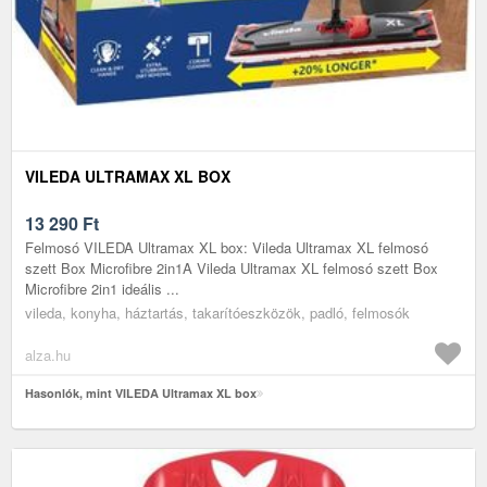
VILEDA ULTRAMAX XL BOX
13 290
Ft
Felmosó VILEDA Ultramax XL box: Vileda Ultramax XL felmosó
szett Box Microfibre 2in1A Vileda Ultramax XL felmosó szett Box
Microfibre 2in1 ideális ...
vileda, konyha, háztartás, takarítóeszközök, padló, felmosók
alza.hu
Hasonlók, mint VILEDA Ultramax XL box