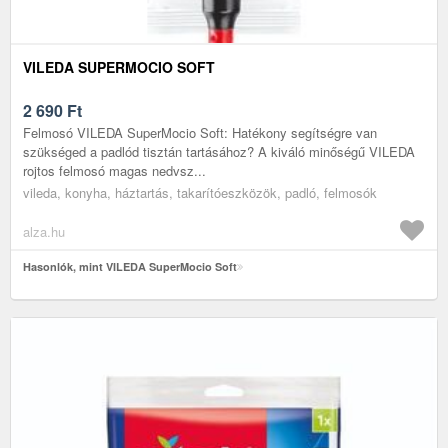
VILEDA SUPERMOCIO SOFT
2 690
Ft
Felmosó VILEDA SuperMocio Soft: Hatékony segítségre van
szükséged a padlód tisztán tartásához? A kiváló minőségű VILEDA
rojtos felmosó magas nedvsz...
vileda, konyha, háztartás, takarítóeszközök, padló, felmosók
alza.hu
Hasonlók, mint VILEDA SuperMocio Soft