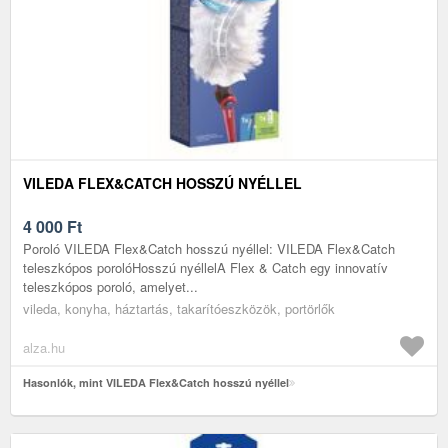
VILEDA FLEX&CATCH HOSSZÚ NYÉLLEL
4 000
Ft
Poroló VILEDA Flex&Catch hosszú nyéllel: VILEDA Flex&Catch
teleszkópos porolóHosszú nyéllelA Flex & Catch egy innovatív
teleszkópos poroló, amelyet...
vileda, konyha, háztartás, takarítóeszközök, portörlők
alza.hu
Hasonlók, mint VILEDA Flex&Catch hosszú nyéllel