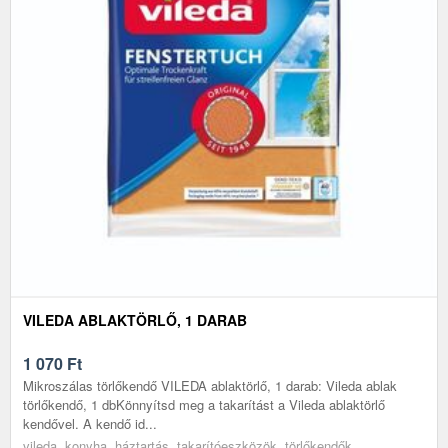
VILEDA ABLAKTÖRLŐ, 1 DARAB
1 070
Ft
Mikroszálas törlőkendő VILEDA ablaktörlő, 1 darab: Vileda ablak
törlőkendő, 1 dbKönnyítsd meg a takarítást a Vileda ablaktörlő
kendővel. A kendő id...
vileda, konyha, háztartás, takarítóeszközök, törlőkendők