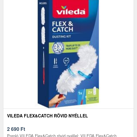
VILEDA FLEX&CATCH RÖVID NYÉLLEL
2 690
Ft
Poroló VILEDA Flex&Catch rövid nyéllel: VILEDA Flex&Catch