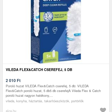
VILEDA FLEX&CATCH CSEREFEJ, 5 DB
2 010
Ft
Poroló huzat VILEDA Flex&Catch cserefej, 5 db: VILEDA
Flex&Catch poroló huzat, 5 db5 db cserefejA Vileda Flex & Catch
poroló huzat nagyon hatékony,...
vileda, konyha, háztartás, takarítóeszközök, portörlők
alza.hu