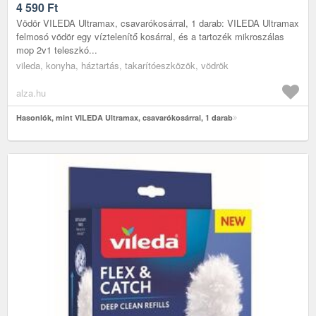
4 590
Ft
Vödör VILEDA Ultramax, csavarókosárral, 1 darab: VILEDA Ultramax
felmosó vödör egy víztelenítő kosárral, és a tartozék mikroszálas
mop 2v1 teleszkó...
vileda, konyha, háztartás, takarítóeszközök, vödrök
alza.hu
Hasonlók, mint VILEDA Ultramax, csavarókosárral, 1 darab