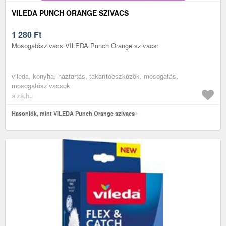
VILEDA PUNCH ORANGE SZIVACS
1 280
Ft
Mosogatószivacs VILEDA Punch Orange szivacs:
vileda, konyha, háztartás, takarítóeszközök, mosogatás,
mosogatószivacsok
alza.hu
Hasonlók, mint VILEDA Punch Orange szivacs