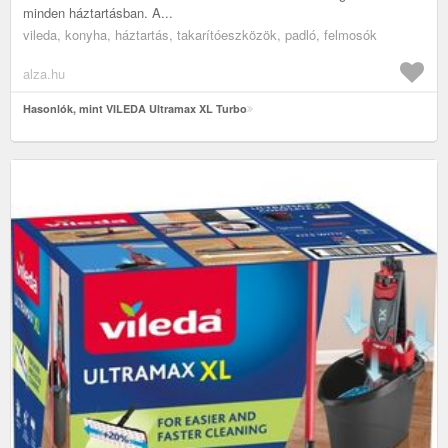
minden háztartásban. A...
vileda, konyha, háztartás, takarítóeszközök, padló, felmosók
alza.hu
Hasonlók, mint VILEDA Ultramax XL Turbo