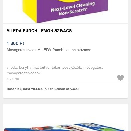
VILEDA PUNCH LEMON SZIVACS
1 300
Ft
Mosogatószivacs VILEDA Punch Lemon szivacs:
vileda, konyha, háztartás, takarítóeszközök, mosogatás,
mosogatószivacsok
alza.hu
Hasonlók, mint VILEDA Punch Lemon szivacs