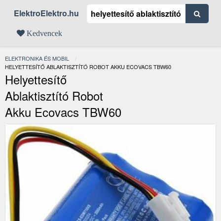
ElektroElektro.hu
Kedvencek
ELEKTRONIKA ÉS MOBIL
JELENLEGI:
HELYETTESÍTŐ ABLAKTISZTÍTÓ ROBOT AKKU ECOVACS TBW60
Helyettesítő
Ablaktisztító Robot
Akku Ecovacs TBW60