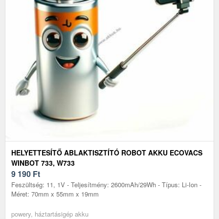
HELYETTESÍTŐ ABLAKTISZTÍTÓ ROBOT AKKU ECOVACS
WINBOT 733, W733
9 190
Ft
Feszültség: 11, 1V - Teljesítmény: 2600mAh/29Wh - Típus: Li-Ion -
Méret: 70mm x 55mm x 19mm
powery, háztartásigép akku