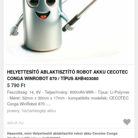
HELYETTESÍTŐ ABLAKTISZTÍTÓ ROBOT AKKU CECOTEC
CONGA WINROBOT 870 / TÍPUS AHB403080
5 790
Ft
Feszültség: 14, 8V - Teljesítmény: 600mAh/9Wh - Típus: Li-Polymer
- Méret: 52mm x 30mm x 17mm - kompatibilis modellek: CECOTEC
Conga WinRobot 870 -...
powery, háztartásigép akku
akkuk.hu
Hasonlók, mint Helyettesítő ablaktisztító robot akku Cecotec Conga