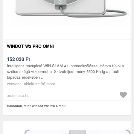
WINBOT W2 PRO OMNI
152 030
Ft
Intelligens navigáció WIN-SLAM 4.0 optimalizálással Három fúvóka
széles szögű vízpermettel Szívóteljesítmény 5500 Pa-ig a stabil
tapadás érdekében ...
ecovacs, ablaktisztító robot
arukereso.hu
Hasonlók, mint Winbot W2 Pro Omni