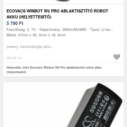
ECOVACS WINBOT W2 PRO ABLAKTISZTÍTÓ ROBOT
AKKU (HELYETTESÍTŐ)
5 790
Ft
Feszültség: 3, 7V - Teljesítmény: 2600mAh/9Wh - Típus: Li-Ion -
Méret: 67mm x 20, 5mm x 18, 5mm
powery, háztartásigép akku
akkuk.hu
Hasonlók, mint Ecovacs Winbot W2 Pro ablaktisztító robot akku
(helyettesítő)