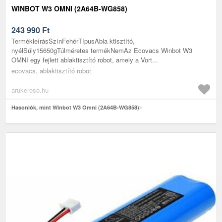
WINBOT W3 OMNI (2A64B-WG858)
243 990
Ft
TermékleírásSzínFehérTípusAbla ktisztító,
nyélSúly15650gTúlméretes termékNemAz Ecovacs Winbot W3
OMNI egy fejlett ablaktisztító robot, amely a Vort...
ecovacs, ablaktisztító robot
arukereso.hu
Hasonlók, mint Winbot W3 Omni (2A64B-WG858)