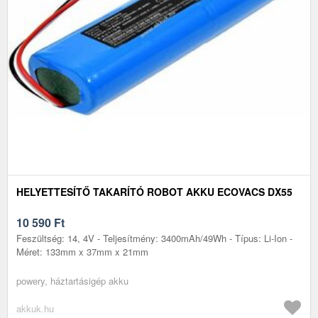
HELYETTESÍTŐ TAKARÍTÓ ROBOT AKKU ECOVACS DX55
10 590
Ft
Feszültség: 14, 4V - Teljesítmény: 3400mAh/49Wh - Típus: Li-Ion -
Méret: 133mm x 37mm x 21mm
powery, háztartásigép akku
akkuk.hu