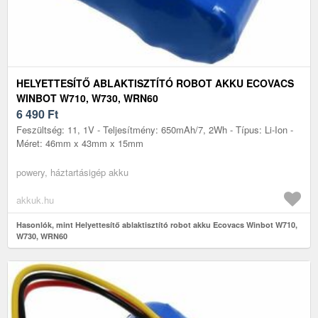
HELYETTESÍTŐ ABLAKTISZTÍTÓ ROBOT AKKU ECOVACS
WINBOT W710, W730, WRN60
6 490
Ft
Feszültség: 11, 1V - Teljesítmény: 650mAh/7, 2Wh - Típus: Li-Ion -
Méret: 46mm x 43mm x 15mm
powery, háztartásigép akku
akkuk.hu
Hasonlók, mint Helyettesítő ablaktisztító robot akku Ecovacs Winbot W710,
W730, WRN60