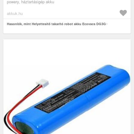
powery, háztartásigép akku
akkuk.hu
Hasonlók, mint Helyettesítő takarító robot akku Ecovacs DG3G