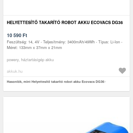
HELYETTESÍTŐ TAKARÍTÓ ROBOT AKKU ECOVACS DG36
10 590
Ft
Feszültség: 14, 4V - Teljesítmény: 3400mAh/49Wh - Típus: Li-Ion -
Méret: 133mm x 37mm x 21mm
powery, háztartásigép akku
akkuk.hu
Hasonlók, mint Helyettesítő takarító robot akku Ecovacs DG36