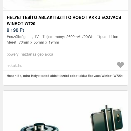
HELYETTESÍTŐ ABLAKTISZTÍTÓ ROBOT AKKU ECOVACS
WINBOT W720
9 190
Ft
Feszültség: 11, 1V - Teljesítmény: 2600mAh/29Wh - Típus: Li-Ion -
Méret: 70mm x 55mm x 19mm
powery, háztartásigép akku
akkuk.hu
Hasonlók, mint Helyettesítő ablaktisztító robot akku Ecovacs Winbot W720