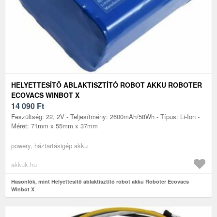
HELYETTESÍTŐ ABLAKTISZTÍTÓ ROBOT AKKU ROBOTER
ECOVACS WINBOT X
14 090
Ft
Feszültség: 22, 2V - Teljesítmény: 2600mAh/58Wh - Típus: Li-Ion -
Méret: 71mm x 55mm x 37mm
powery, háztartásigép akku
akkuk.hu
Hasonlók, mint Helyettesítő ablaktisztító robot akku Roboter Ecovacs
Winbot X