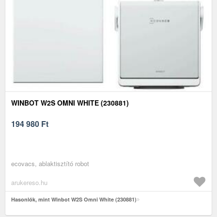
WINBOT W2S OMNI WHITE (230881)
194 980
Ft
ecovacs, ablaktisztító robot
arukereso.hu
Hasonlók, mint Winbot W2S Omni White (230881)