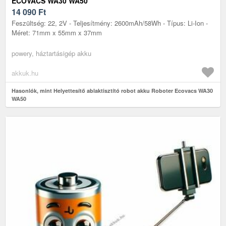
ECOVACS WA30 WA50
14 090
Ft
Feszültség: 22, 2V - Teljesítmény: 2600mAh/58Wh - Típus: Li-Ion -
Méret: 71mm x 55mm x 37mm
powery, háztartásigép akku
akkuk.hu
Hasonlók, mint Helyettesítő ablaktisztító robot akku Roboter Ecovacs WA30
WA50