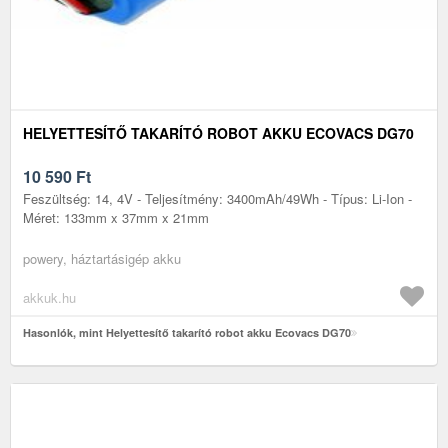
HELYETTESÍTŐ TAKARÍTÓ ROBOT AKKU ECOVACS DG70
10 590
Ft
Feszültség: 14, 4V - Teljesítmény: 3400mAh/49Wh - Típus: Li-Ion -
Méret: 133mm x 37mm x 21mm
powery, háztartásigép akku
akkuk.hu
Hasonlók, mint Helyettesítő takarító robot akku Ecovacs DG70