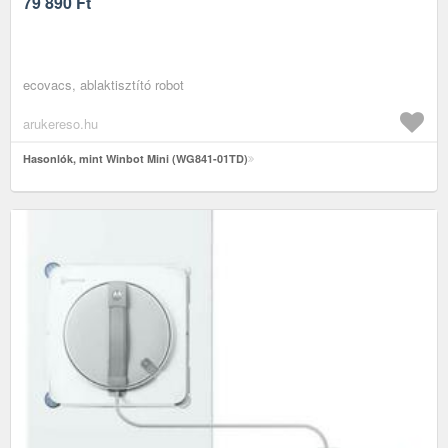
79 890
Ft
ecovacs, ablaktisztító robot
arukereso.hu
Hasonlók, mint Winbot Mini (WG841-01TD)