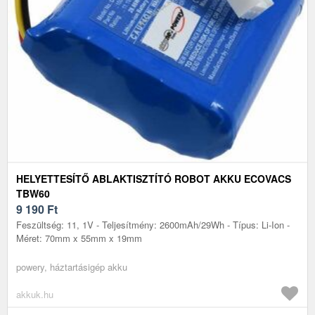
HELYETTESÍTŐ ABLAKTISZTÍTÓ ROBOT AKKU ECOVACS
TBW60
9 190
Ft
Feszültség: 11, 1V - Teljesítmény: 2600mAh/29Wh - Típus: Li-Ion -
Méret: 70mm x 55mm x 19mm
powery, háztartásigép akku
akkuk.hu