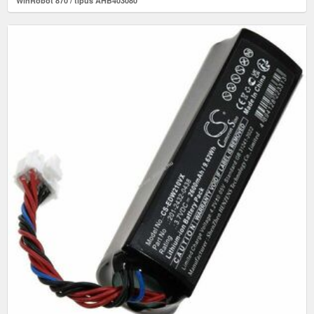
WinRobot 870 / típus AHB403080