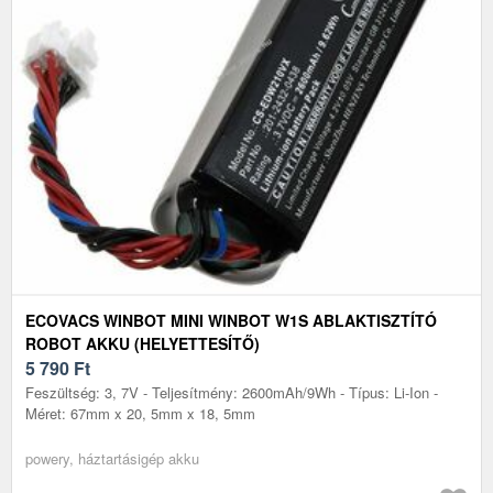
ECOVACS WINBOT MINI WINBOT W1S ABLAKTISZTÍTÓ
ROBOT AKKU (HELYETTESÍTŐ)
5 790
Ft
Feszültség: 3, 7V - Teljesítmény: 2600mAh/9Wh - Típus: Li-Ion -
Méret: 67mm x 20, 5mm x 18, 5mm
powery, háztartásigép akku