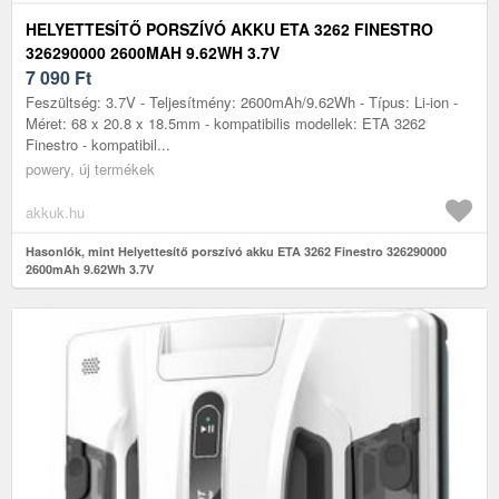
HELYETTESÍTŐ PORSZÍVÓ AKKU ETA 3262 FINESTRO
326290000 2600MAH 9.62WH 3.7V
7 090
Ft
Feszültség: 3.7V - Teljesítmény: 2600mAh/9.62Wh - Típus: Li-ion -
Méret: 68 x 20.8 x 18.5mm - kompatibilis modellek: ETA 3262
Finestro - kompatibil...
powery, új termékek
akkuk.hu
Hasonlók, mint Helyettesítő porszívó akku ETA 3262 Finestro 326290000
2600mAh 9.62Wh 3.7V