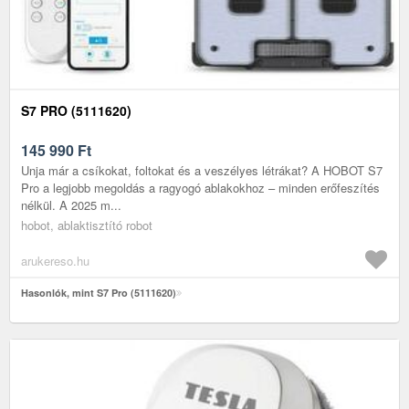
S7 PRO (5111620)
145 990
Ft
Unja már a csíkokat, foltokat és a veszélyes létrákat? A HOBOT S7
Pro a legjobb megoldás a ragyogó ablakokhoz – minden erőfeszítés
nélkül. A 2025 m...
hobot, ablaktisztító robot
arukereso.hu
Hasonlók, mint S7 Pro (5111620)