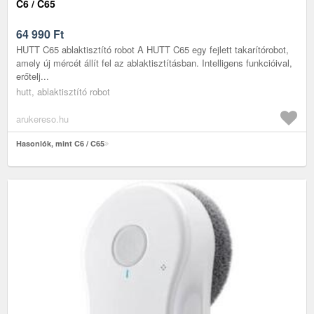
C6 / C65
64 990
Ft
HUTT C65 ablaktisztító robot A HUTT C65 egy fejlett takarítórobot,
amely új mércét állít fel az ablaktisztításban. Intelligens funkcióival,
erőtelj...
hutt, ablaktisztító robot
arukereso.hu
Hasonlók, mint C6 / C65