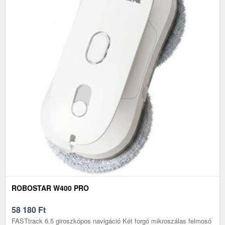
ROBOSTAR W400 PRO
58 180
Ft
FASTtrack 6.5 giroszkópos navigáció Két forgó mikroszálas felmosó