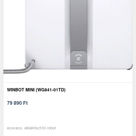
WINBOT MINI (WG841-01TD)
79 890
Ft
ecovacs, ablaktisztító robot