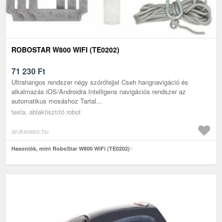
ROBOSTAR W800 WIFI (TE0202)
71 230
Ft
Ultrahangos rendszer négy szórófejjel Cseh hangnavigáció és
alkalmazás iOS/Androidra Intelligens navigációs rendszer az
automatikus mosáshoz Tartal...
tesla, ablaktisztító robot
arukereso.hu
Hasonlók, mint RoboStar W800 WiFi (TE0202)