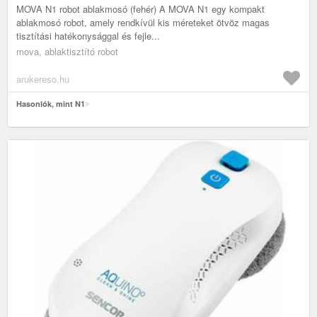
MOVA N1 robot ablakmosó (fehér) A MOVA N1 egy kompakt
ablakmosó robot, amely rendkívül kis méreteket ötvöz magas
tisztítási hatékonysággal és fejle...
mova, ablaktisztító robot
arukereso.hu
Hasonlók, mint N1