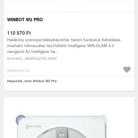
WINBOT W2 PRO
110 970
Ft
Hatékony szennyeződéseltávolítás három fúvókával Kétoldalas,
mosható mikroszálas tisztítótörlő Intelligens WIN-SLAM 4.0
navigáció Az intelligens ha...
ecovacs, ablaktisztító robot
arukereso.hu
Hasonlók, mint Winbot W2 Pro