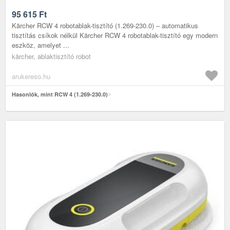
95 615
Ft
Kärcher RCW 4 robotablak-tisztító (1.269-230.0) – automatikus
tisztítás csíkok nélkül Kärcher RCW 4 robotablak-tisztító egy modern
eszköz, amelyet ...
kärcher, ablaktisztító robot
arukereso.hu
Hasonlók, mint RCW 4 (1.269-230.0)