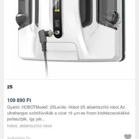
2S
109 890
Ft
Gyártó: HOBOTModell: 2SLeírás: Hobot 2S ablaktisztító robot.Az
ultrahangos szórófúvókák a vizet 15 μm-es finom ködrészecskékké
porlasztják, így pár...
hobot, ablaktisztító robot
arukereso.hu