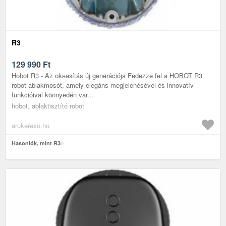
R3
129 990
Ft
Hobot R3 - Az okназítás új generációja Fedezze fel a HOBOT R3
robot ablakmosót, amely elegáns megjelenésével és innovatív
funkcióival könnyedén var...
hobot, ablaktisztító robot
arukereso.hu
Hasonlók, mint R3