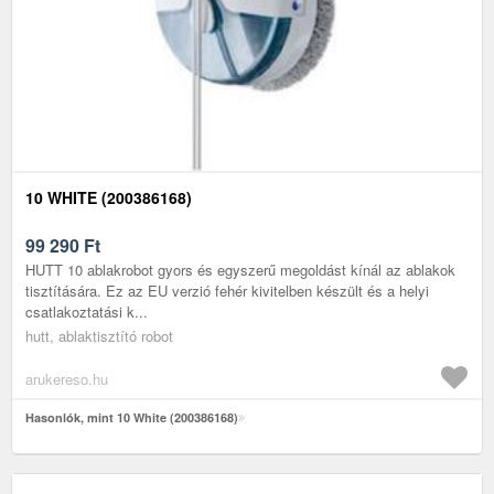
10 WHITE (200386168)
99 290
Ft
HUTT 10 ablakrobot gyors és egyszerű megoldást kínál az ablakok
tisztítására. Ez az EU verzió fehér kivitelben készült és a helyi
csatlakoztatási k...
hutt, ablaktisztító robot
arukereso.hu
Hasonlók, mint 10 White (200386168)