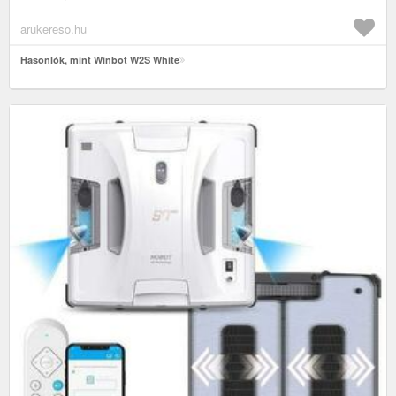
arukereso.hu
Hasonlók, mint Winbot W2S White