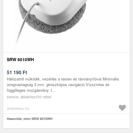
SRW 6010WH
51 190
Ft
Hálózatról működik, vezérlés a testen és távirányítóval Minimális
üvegvastagság 3 mm, giroszkópos navigáció Vízszintes és
függőleges mozgásirány, t...
sencor, ablaktisztító robot
arukereso.hu
Hasonlók, mint SRW 6010WH