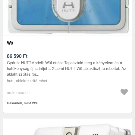
W9
86 590
Ft
Gyártó: HUTTModell: W9Leírás: Tapasztald meg a kényelem és a
hatékonyság új szintjét a Xiaomi HUTT W9 ablaktisztító robottal. Az
ablaktisztítás for...
hutt, ablaktisztító robot
arukereso.hu
Hasonlók, mint W9