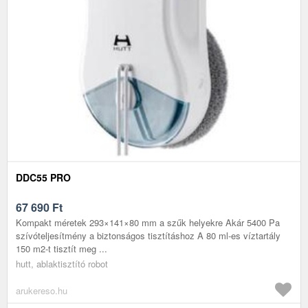
DDC55 PRO
67 690
Ft
Kompakt méretek 293×141×80 mm a szűk helyekre Akár 5400 Pa
szívóteljesítmény a biztonságos tisztításhoz A 80 ml-es víztartály
150 m2-t tisztít meg ...
hutt, ablaktisztító robot
arukereso.hu