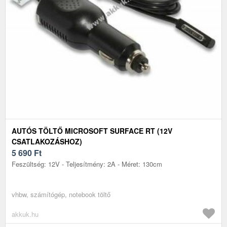
AUTÓS TÖLTŐ MICROSOFT SURFACE RT (12V
CSATLAKOZÁSHOZ)
5 690
Ft
Feszültség: 12V - Teljesítmény: 2A - Méret: 130cm
vhbw, számítógép, notebook töltő
akkuk.hu