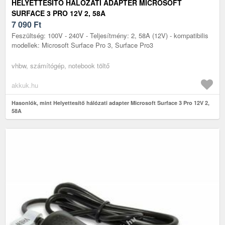
HELYETTESÍTŐ HÁLÓZATI ADAPTER MICROSOFT
SURFACE 3 PRO 12V 2, 58A
7 090
Ft
Feszültség: 100V - 240V - Teljesítmény: 2, 58A (12V) - kompatibilis
modellek: Microsoft Surface Pro 3, Surface Pro3
vhbw, számítógép, notebook töltő
akkuk.hu
Hasonlók, mint Helyettesítő hálózati adapter Microsoft Surface 3 Pro 12V 2,
58A