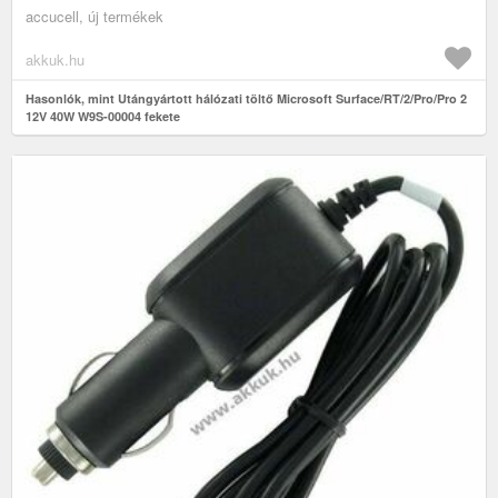
accucell, új termékek
akkuk.hu
Hasonlók, mint Utángyártott hálózati töltő Microsoft Surface/RT/2/Pro/Pro 2
12V 40W W9S-00004 fekete