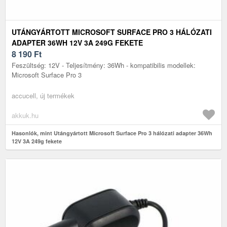
UTÁNGYÁRTOTT MICROSOFT SURFACE PRO 3 HÁLÓZATI
ADAPTER 36WH 12V 3A 249G FEKETE
8 190
Ft
Feszültség: 12V - Teljesítmény: 36Wh - kompatibilis modellek:
Microsoft Surface Pro 3
accucell, új termékek
akkuk.hu
Hasonlók, mint Utángyártott Microsoft Surface Pro 3 hálózati adapter 36Wh
12V 3A 249g fekete