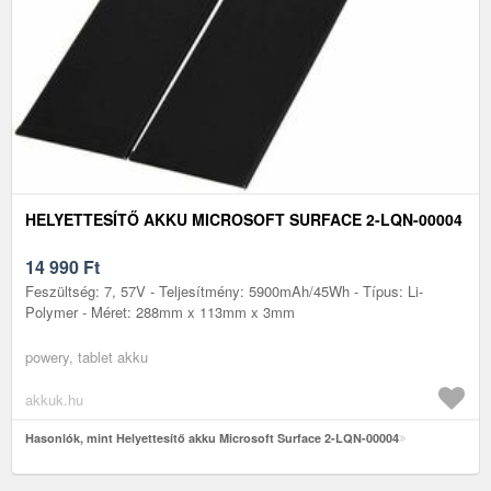
HELYETTESÍTŐ AKKU MICROSOFT SURFACE 2-LQN-00004
14 990
Ft
Feszültség: 7, 57V - Teljesítmény: 5900mAh/45Wh - Típus: Li-
Polymer - Méret: 288mm x 113mm x 3mm
powery, tablet akku
akkuk.hu
Hasonlók, mint Helyettesítő akku Microsoft Surface 2-LQN-00004