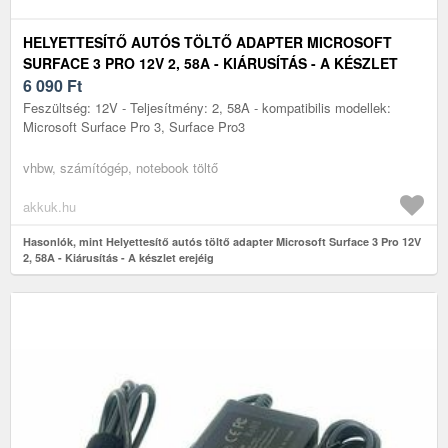
HELYETTESÍTŐ AUTÓS TÖLTŐ ADAPTER MICROSOFT
SURFACE 3 PRO 12V 2, 58A - KIÁRUSÍTÁS - A KÉSZLET
EREJÉIG
6 090
Ft
Feszültség: 12V - Teljesítmény: 2, 58A - kompatibilis modellek:
Microsoft Surface Pro 3, Surface Pro3
vhbw, számítógép, notebook töltő
akkuk.hu
Hasonlók, mint Helyettesítő autós töltő adapter Microsoft Surface 3 Pro 12V
2, 58A - Kiárusítás - A készlet erejéig