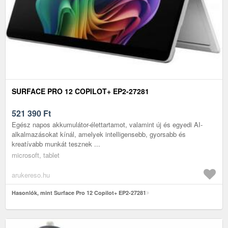
SURFACE PRO 12 COPILOT+ EP2-27281
521 390
Ft
Egész napos akkumulátor-élettartamot, valamint új és egyedi AI-
alkalmazásokat kínál, amelyek intelligensebb, gyorsabb és
kreatívabb munkát tesznek ...
microsoft, tablet
arukereso.hu
Hasonlók, mint Surface Pro 12 Copilot+ EP2-27281