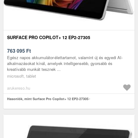
SURFACE PRO COPILOT+ 12 EP2-27305
763 095
Ft
Egész napos akkumulátor-élettartamot, valamint új és egyedi AI-
alkalmazásokat kínál, amelyek intelligensebb, gyorsabb és
kreatívabb munkát tesznek ...
microsoft, tablet
arukereso.hu
Hasonlók, mint Surface Pro Copilot+ 12 EP2-27305