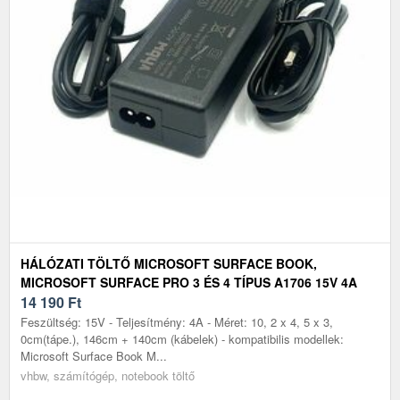
HÁLÓZATI TÖLTŐ MICROSOFT SURFACE BOOK,
MICROSOFT SURFACE PRO 3 ÉS 4 TÍPUS A1706 15V 4A
14 190
Ft
Feszültség: 15V - Teljesítmény: 4A - Méret: 10, 2 x 4, 5 x 3,
0cm(tápe.), 146cm + 140cm (kábelek) - kompatibilis modellek:
Microsoft Surface Book M...
vhbw, számítógép, notebook töltő