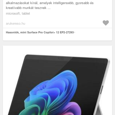
alkalmazásokat kínál, amelyek intelligensebb, gyorsabb és
kreatívabb munkát tesznek ...
microsoft, tablet
arukereso.hu
Hasonlók, mint Surface Pro Copilot+ 12 EP2-27293