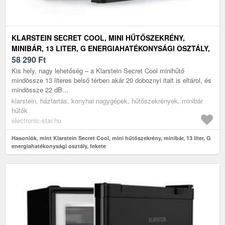
KLARSTEIN SECRET COOL, MINI HŰTŐSZEKRÉNY,
MINIBÁR, 13 LITER, G ENERGIAHATÉKONYSÁGI OSZTÁLY,
FEKETE
58 290
Ft
Kis hely, nagy lehetőség – a Klarstein Secret Cool minihűtő
mindössze 13 literes belső térben akár 20 doboznyi italt is eltárol, és
mindössze 22 dB...
klarstein, háztartás, konyhai nagygépek, hűtőszekrények, minibár
hűtők
electronic-star.hu
Hasonlók, mint Klarstein Secret Cool, mini hűtőszekrény, minibár, 13 liter, G
energiahatékonysági osztály, fekete