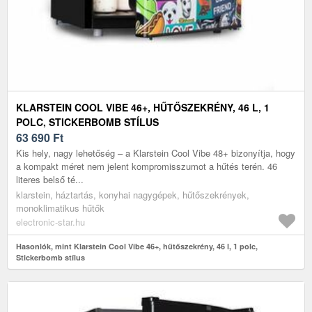
KLARSTEIN COOL VIBE 46+, HŰTŐSZEKRÉNY, 46 L, 1
POLC, STICKERBOMB STÍLUS
63 690
Ft
Kis hely, nagy lehetőség – a Klarstein Cool Vibe 48+ bizonyítja, hogy
a kompakt méret nem jelent kompromisszumot a hűtés terén. 46
literes belső té...
klarstein, háztartás, konyhai nagygépek, hűtőszekrények,
monoklimatikus hűtők
electronic-star.hu
Hasonlók, mint Klarstein Cool Vibe 46+, hűtőszekrény, 46 l, 1 polc,
Stickerbomb stílus