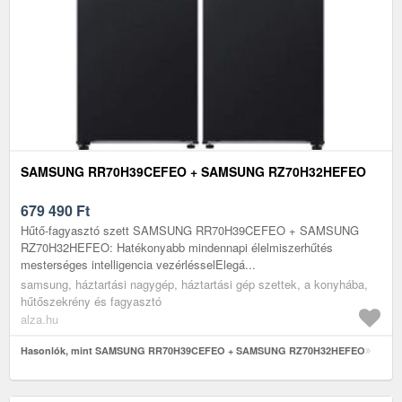
SAMSUNG RR70H39CEFEO + SAMSUNG RZ70H32HEFEO
679 490
Ft
Hűtő-fagyasztó szett SAMSUNG RR70H39CEFEO + SAMSUNG
RZ70H32HEFEO: Hatékonyabb mindennapi élelmiszerhűtés
mesterséges intelligencia vezérlésselElegá...
samsung, háztartási nagygép, háztartási gép szettek, a konyhába,
hűtőszekrény és fagyasztó
alza.hu
Hasonlók, mint SAMSUNG RR70H39CEFEO + SAMSUNG RZ70H32HEFEO