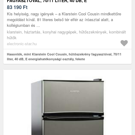
FAGYASZTÓVAL, 70/11 LITER, 40 DB, E
ENERGIAHATÉKONYSÁGI OSZTÁLY, FEKETE
83 190
Ft
Kis helyiség, nagy igények – a Klarstein Cool Cousin mindkettőre
megoldást kínál. 81 literes belső tér elfér az íróasztal alatt, a
kollégiumban és ...
klarstein, háztartás, konyhai nagygépek, hűtőszekrények, kombinált
hűtők
electronic-star.hu
Hasonlók, mint Klarstein Cool Cousin, hűtőszekrény fagyasztóval, 70/11
liter, 40 dB, E energiahatékonysági osztály, fekete