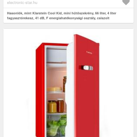
electronic-star.hu
Hasonlók, mint Klarstein Cool Kid, mini hűtőszekrény, 66 liter, 4 liter
fagyasztórekesz, 41 dB, F energiahatékonysági osztály, csiszolt
rozsdamentes acél