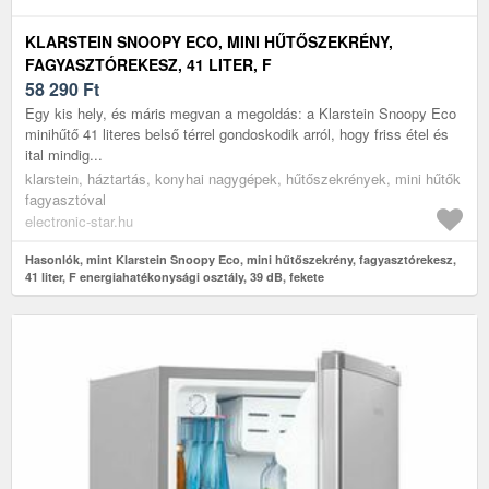
KLARSTEIN SNOOPY ECO, MINI HŰTŐSZEKRÉNY,
FAGYASZTÓREKESZ, 41 LITER, F
ENERGIAHATÉKONYSÁGI OSZTÁLY, 39 DB, FEKETE
58 290
Ft
Egy kis hely, és máris megvan a megoldás: a Klarstein Snoopy Eco
minihűtő 41 literes belső térrel gondoskodik arról, hogy friss étel és
ital mindig...
klarstein, háztartás, konyhai nagygépek, hűtőszekrények, mini hűtők
fagyasztóval
electronic-star.hu
Hasonlók, mint Klarstein Snoopy Eco, mini hűtőszekrény, fagyasztórekesz,
41 liter, F energiahatékonysági osztály, 39 dB, fekete