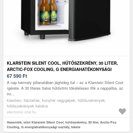
KLARSTEIN SILENT COOL, HŰTŐSZEKRÉNY, 30 LITER,
ARCTIC-FOX COOLING, G ENERGIAHATÉKONYSÁGI
OSZTÁLY, FEKETE
67 590
Ft
A nap bármely pillanatában jéghideg ital – ez a Klarstein Silent Cool
ígérete. A 30 literes italos hűtővitrin tökéletesen illik a nappaliba, az
iro...
klarstein, háztartás, konyhai nagygépek, hűtőszekrények,
hűtőszekrények italokra
electronic-star.hu
Hasonlók, mint Klarstein Silent Cool, hűtőszekrény, 30 liter, Arctic-Fox
Cooling, G energiahatékonysági osztály, fekete