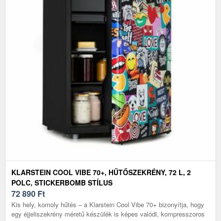
KLARSTEIN COOL VIBE 70+, HŰTŐSZEKRÉNY, 72 L, 2
POLC, STICKERBOMB STÍLUS
72 890
Ft
Kis hely, komoly hűtés – a Klarstein Cool Vibe 70+ bizonyítja, hogy
egy éjjeliszekrény méretű készülék is képes valódi, kompresszoros