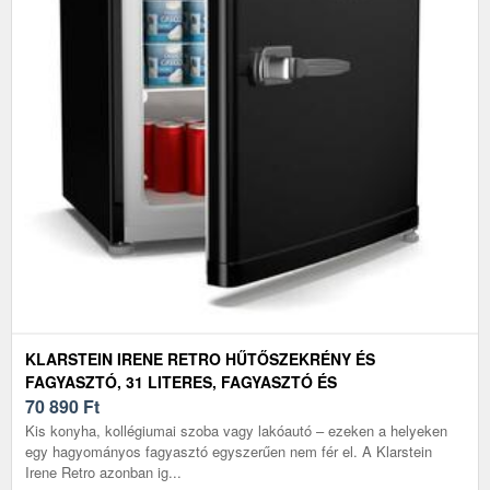
KLARSTEIN IRENE RETRO HŰTŐSZEKRÉNY ÉS
FAGYASZTÓ, 31 LITERES, FAGYASZTÓ ÉS
HŰTŐSZEKRÉNY EGYBEN, GAZDASÁGOS
70 890
Ft
Kis konyha, kollégiumai szoba vagy lakóautó – ezeken a helyeken
egy hagyományos fagyasztó egyszerűen nem fér el. A Klarstein
Irene Retro azonban ig...