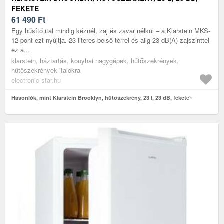
FEKETE
61 490
Ft
Egy hűsítő ital mindig kéznél, zaj és zavar nélkül – a Klarstein MKS-
12 pont ezt nyújtja. 23 literes belső térrel és alig 23 dB(A) zajszinttel
ez a...
klarstein, háztartás, konyhai nagygépek, hűtőszekrények,
hűtőszekrények italokra
electronic-star.hu
Hasonlók, mint Klarstein Brooklyn, hűtőszekrény, 23 l, 23 dB, fekete