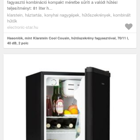
fagyasztó kombináció kompakt méretbe sűríti a valódi hűtési
teljesítményt: 81 liter h...
klarstein, háztartás, konyhai nagygépek, hűtőszekrények, kombinált
hűtők
electronic-star.hu
Hasonlók, mint Klarstein Cool Cousin, hűtőszekrény fagyasztóval, 70/11 l,
40 dB, 2 polc