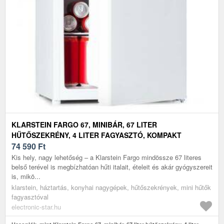
KLARSTEIN FARGO 67, MINIBÁR, 67 LITER
HŰTŐSZEKRÉNY, 4 LITER FAGYASZTÓ, KOMPAKT
74 590
Ft
Kis hely, nagy lehetőség – a Klarstein Fargo mindössze 67 literes
belső terével is megbízhatóan hűti italait, ételeit és akár gyógyszereit
is, mikö...
klarstein, háztartás, konyhai nagygépek, hűtőszekrények, mini hűtők
fagyasztóval
electronic-star.hu