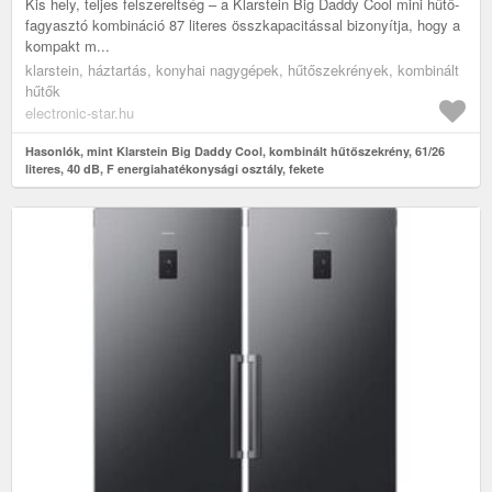
Kis hely, teljes felszereltség – a Klarstein Big Daddy Cool mini hűtő-
fagyasztó kombináció 87 literes összkapacitással bizonyítja, hogy a
kompakt m...
klarstein, háztartás, konyhai nagygépek, hűtőszekrények, kombinált
hűtők
electronic-star.hu
Hasonlók, mint Klarstein Big Daddy Cool, kombinált hűtőszekrény, 61/26
literes, 40 dB, F energiahatékonysági osztály, fekete