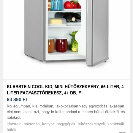
KLARSTEIN COOL KID, MINI HŰTŐSZEKRÉNY, 66 LITER, 4
LITER FAGYASZTÓREKESZ, 41 DB, F
ENERGIAHATÉKONYSÁGI OSZTÁLY, CSISZOLT
83 890
Ft
ROZSDAMENTES ACÉL
Kollégiumban, kis irodában, lakókocsiban vagy egyszobás lakásban
élni nem jelenti azt, hogy le kell mondani a frissen hűtött ételekről és
italokról...
klarstein, háztartás, konyhai nagygépek, hűtőszekrények, kombinált
hűtők