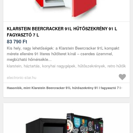
KLARSTEIN BEERCRACKER 91L HŰTŐSZEKRÉNY 91 L
FAGYASZTÓ 7 L
83 790
Ft
Kis hely, nagy lehetőségek: a Klarstein Beercracker 91L kompakt
mérete ellenére 91 literes hűtőteret kínál – csendes üzemmel,
megbízható hőmérsékle...
klarstein, háztartás, konyhai nagygépek, hűtőszekrények, retro hűtők
electronic-star.hu
Hasonlók, mint Klarstein Beercracker 91L hűtőszekrény 91 l fagyasztó 7 l