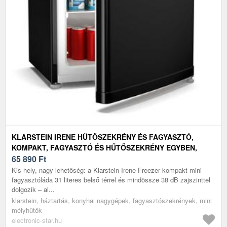
KLARSTEIN IRENE HŰTŐSZEKRÉNY ÉS FAGYASZTÓ,
KOMPAKT, FAGYASZTÓ ÉS HŰTŐSZEKRÉNY EGYBEN,
GAZDASÁGOS
65 890
Ft
Kis hely, nagy lehetőség: a Klarstein Irene Freezer kompakt mini
fagyasztóláda 31 literes belső térrel és mindössze 38 dB zajszinttel
dolgozik – al...
klarstein, háztartás, konyhai nagygépek, fagyasztószekrények, mini
mélyhűtők
electronic-star.hu