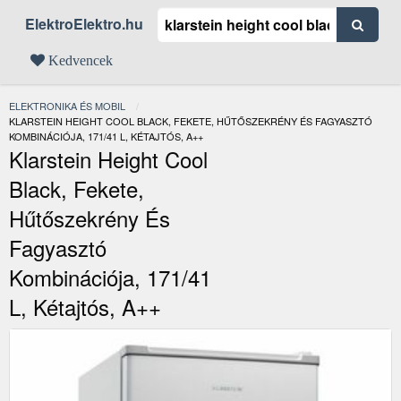
ElektroElektro.hu
Kedvencek
ELEKTRONIKA ÉS MOBIL
JELENLEGI:
KLARSTEIN HEIGHT COOL BLACK, FEKETE, HŰTŐSZEKRÉNY ÉS FAGYASZTÓ
KOMBINÁCIÓJA, 171/41 L, KÉTAJTÓS, A++
Klarstein Height Cool
Black, Fekete,
Hűtőszekrény És
Fagyasztó
Kombinációja, 171/41
L, Kétajtós, A++