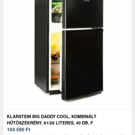
KLARSTEIN BIG DADDY COOL, KOMBINÁLT
HŰTŐSZEKRÉNY, 61/26 LITERES, 40 DB, F
ENERGIAHATÉKONYSÁGI OSZTÁLY, FEKETE
104 590
Ft