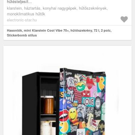
hűtésteljesít...
klarstein, háztartás, konyhai nagygépek, hűtőszekrények,
monoklimatikus hűtők
electronic-star.hu
Hasonlók, mint Klarstein Cool Vibe 70+, hűtőszekrény, 72 l, 2 polc,
Stickerbomb stílus