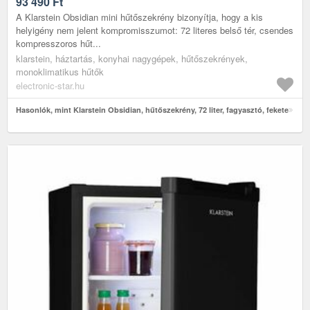
93 490
Ft
A Klarstein Obsidian mini hűtőszekrény bizonyítja, hogy a kis
helyigény nem jelent kompromisszumot: 72 literes belső tér, csendes
kompresszoros hűt...
klarstein, háztartás, konyhai nagygépek, hűtőszekrények,
monoklimatikus hűtők
electronic-star.hu
Hasonlók, mint Klarstein Obsidian, hűtőszekrény, 72 liter, fagyasztó, fekete