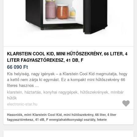
KLARSTEIN COOL KID, MINI HŰTŐSZEKRÉNY, 66 LITER, 4
LITER FAGYASZTÓREKESZ, 41 DB, F
ENERGIAHATÉKONYSÁGI OSZTÁLY, FEKETE
66 090
Ft
Kis helyiség, nagy igények – a Klarstein Cool Kid megmutatja, hogy
a kettő nem zárja ki egymást. Ez a kompakt mini hűtőszekrény 66
literes hasznos ...
klarstein, háztartás, konyhai nagygépek, hűtőszekrények, minibár
hűtők
electronic-star.hu
Hasonlók, mint Klarstein Cool Kid, mini hűtőszekrény, 66 liter, 4 liter
fagyasztórekesz, 41 dB, F energiahatékonysági osztály, fekete