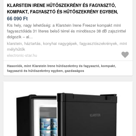
KLARSTEIN IRENE HŰTŐSZEKRÉNY ÉS FAGYASZTÓ,
KOMPAKT, FAGYASZTÓ ÉS HŰTŐSZEKRÉNY EGYBEN,
GAZDASÁGOS
66 090
Ft
Kis hely, nagy lehetőség: a Klarstein Irene Freezer kompakt mini
fagyasztóláda 31 literes belső térrel és mindössze 38 dB zajszinttel
dolgozik – al...
klarstein, háztartás, konyhai nagygépek, fagyasztószekrények, mini
mélyhűtők
electronic-star.hu
Hasonlók, mint Klarstein Irene hűtőszekrény és fagyasztó, kompakt,
fagyasztó és hűtőszekrény egyben, gazdaságos