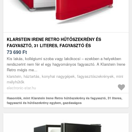
KLARSTEIN IRENE RETRO HŰTŐSZEKRÉNY ÉS
FAGYASZTÓ, 31 LITERES, FAGYASZTÓ ÉS
HŰTŐSZEKRÉNY EGYBEN, GAZDASÁGOS
73 690
Ft
Kis lakás, kollégiumi szoba vagy lakókocsi – ezekben a helyekben
rendszerint nem fér el egy hagyományos fagyasztó. A Klarstein Irene
Retro mégis me...
klarstein, háztartás, konyhai nagygépek, fagyasztószekrények, mini
mélyhűtők
electronic-star.hu
Hasonlók, mint Klarstein Irene Retro hűtőszekrény és fagyasztó, 31 literes,
fagyasztó és hűtőszekrény egyben, gazdaságos