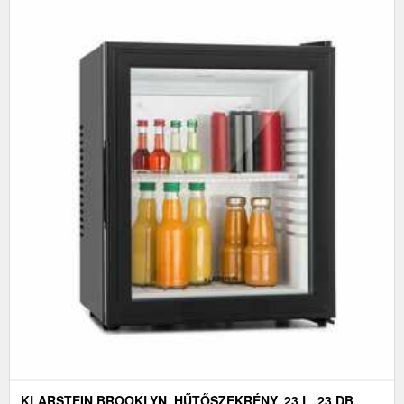
KLARSTEIN BROOKLYN, HŰTŐSZEKRÉNY, 23 L, 23 DB,