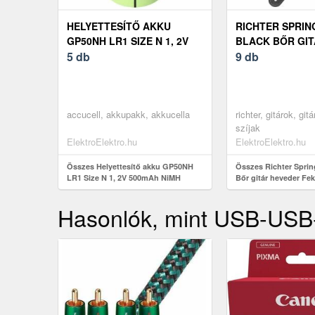
HELYETTESÍTŐ AKKU
RICHTER SPRIN
GP50NH LR1 SIZE N 1, 2V
BLACK BŐR GI
500MAH NIMH
5 db
HEVEDER FEKE
9 db
accucell, akkupakk, akkucella
richter, gitárok, git
szíjak
ElektroElektro.hu
ElektroElektro.hu
Összes Helyettesítő akku GP50NH
Összes Richter Sprin
LR1 Size N 1, 2V 500mAh NiMH
Bőr gitár heveder Fek
Hasonlók, mint USB-USB