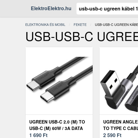
ElektroElektro.hu
ELEKTRONIKA ÉS MOBIL
FEKETE
JELENLEGI:
USB-USB-C UGREEN KÁBEL
USB-USB-C UGREEN 
UGREEN USB-C 2.0 (M) TO
UGREEN ANGLED
USB-C (M) 60W / 3A DATA
TO TYPE C CAB
CABLE BLACK 0.5M
1 690
Ft
PLATING ALUM
2 590
Ft