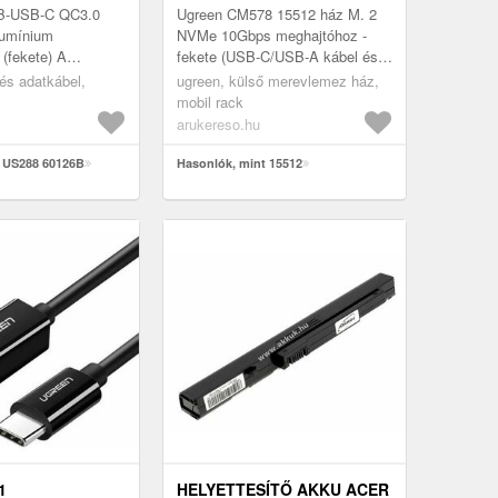
-USB-C QC3.0
Ugreen CM578 15512 ház M. 2
lumínium
NVMe 10Gbps meghajtóhoz -
 (fekete) A
fekete (USB-C/USB-A kábel és
C kábel a kiváló
USB-C/USB-C kábel tartozék) Az
 és adatkábel,
ugreen, külső merevlemez ház,
ósság és elegancia
Ugreen CM578 15512 ház az
mobil rack
biná...
USB 3.2...
arukereso.hu
t US288 60126B
Hasonlók, mint 15512
1
HELYETTESÍTŐ AKKU ACER