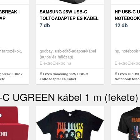
GBREAK I
SAMSUNG 25W USB-C
HP USB-C 
TÁR
TÖLTŐADAPTER ÉS KÁBEL
NOTEBOOK
TE
7 db
12 db
ár tartozékok,
goobay, usb-töltő-adapter-kábel
hp, notebook t
(autós és hálózati)
ElektroElektro.hu
ElektroElektr
gbreak I Black
Összes Samsung 25W USB-C
Összes HP USB-
ete
Töltőadapter és Kábel
Notebook tölt
-C UGREEN kábel 1 m (fekete)