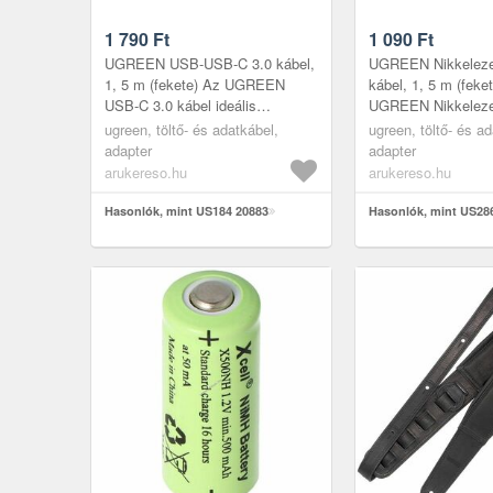
1 790
Ft
1 090
Ft
UGREEN USB-USB-C 3.0 kábel,
UGREEN Nikkeleze
1, 5 m (fekete) Az UGREEN
kábel, 1, 5 m (feke
USB-C 3.0 kábel ideális
UGREEN Nikkeleze
választás azoknak, akik gyors
kábel megbízható é
ugreen, töltő- és adatkábel,
ugreen, töltő- és ad
adatátvitelre és hatékony töltésre
megoldás, amely gy
adapter
adapter
vágy...
stabil a...
arukereso.hu
arukereso.hu
Hasonlók, mint US184 20883
Hasonlók, mint US28