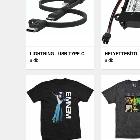
LIGHTNING - USB TYPE-C
HELYETTESÍTŐ
ADAPTER - FEKETE
6 db
ROBOTFŰNYÍRÓ
6 db
BOSCH INDEGO 