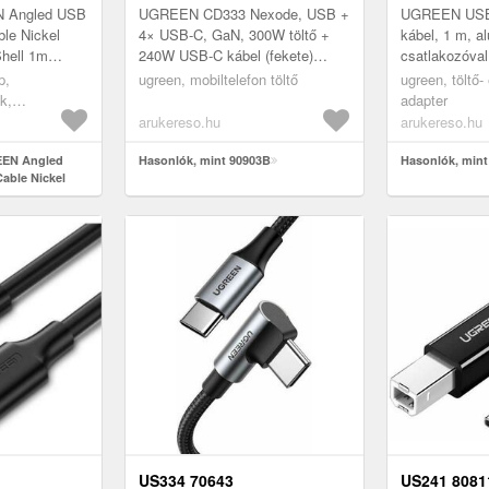
N Angled USB
UGREEN CD333 Nexode, USB +
UGREEN USB
ble Nickel
4× USB-C, GaN, 300W töltő +
kábel, 1 m, a
Shell 1m
240W USB-C kábel (fekete)
csatlakozóval
nálható
Fedezd fel az UGREEN CD333
UGREEN USB-
p,
ugreen, mobiltelefon töltő
ugreen, töltő-
B 2.0 A to
Nexode töltőt: kompakt GaN
minőség, tart
k,
adapter
dizájn, akár...
tökéletes kom
ek
arukereso.hu
arukereso.hu
EEN Angled
Hasonlók, mint 90903B
Hasonlók, min
Cable Nickel
ll 1m Black
US334 70643
US241 8081