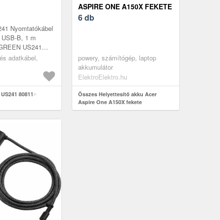
ASPIRE ONE A150X FEKETE
6 db
1 Nyomtatókábel
 USB-B, 1 m
 UGREEN US241
 ideális választás
 és adatkábel,
powery, számítógép, laptop
mára, akik
akkumulátor
 gy...
ElektroElektro.hu
 US241 80811
Összes Helyettesítő akku Acer
Aspire One A150X fekete