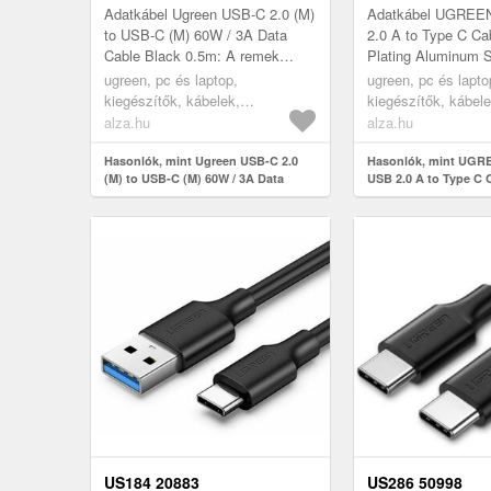
1M BLACK
Adatkábel Ugreen USB-C 2.0 (M)
Adatkábel UGREE
to USB-C (M) 60W / 3A Data
2.0 A to Type C Ca
Cable Black 0.5m: A remek
Plating Aluminum 
Ugreen USB-C 2.0 (M) to USB-C
Black: A jól kihasz
ugreen, pc és laptop,
ugreen, pc és lapto
(M) 60W / 3A Data Cable Black
UGREEN Angled US
kiegészítők, kábelek,
kiegészítők, kábele
0.5...
Type C Cab...
konnektorok, kábelek
konnektorok, kábel
alza.hu
alza.hu
Hasonlók, mint Ugreen USB-C 2.0
Hasonlók, mint UGR
(M) to USB-C (M) 60W / 3A Data
USB 2.0 A to Type C 
Cable Black 0.5m
Plating Aluminum She
US184 20883
US286 50998