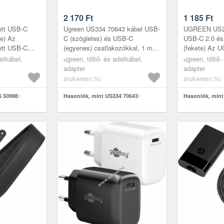
2 170
Ft
1 185
Ft
tt USB-C
Ugreen US334 70643 kábel USB-
UGREEN US24
te) Az
C (szögletes) és USB-C
USB-C 2.0 és
tt USB-C
(egyenes) csatlakozókkal, 1 m
(fekete) Az
s sokoldalú
hosszú - fekete. Az Ugreen
nyomtatókábel
atkábel,
ugreen, töltő- és adatkábel,
ugreen, töltő-
ors töltést és
US334 kábel biztosítja, hogy
mindazok szá
adapter
adapter
eszköze m...
megbízható és
arukereso.hu
arukereso.hu
6 50998
Hasonlók, mint US334 70643
Hasonlók, mint