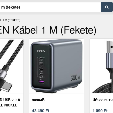
 1 M (FEKETE)
Kábel 1 M (fekete)
 USB 2.0 A
90903B
US288 6012
LE NICKEL
INUM SHELL
43 490
Ft
1 090
Ft