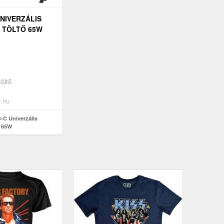
UNIVERZÁLIS
 TÖLTŐ 65W
öltő
o.hu
C Univerzális
ő 65W