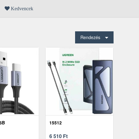
Kedvencek
Rendezés
6B
15512
6 510
Ft