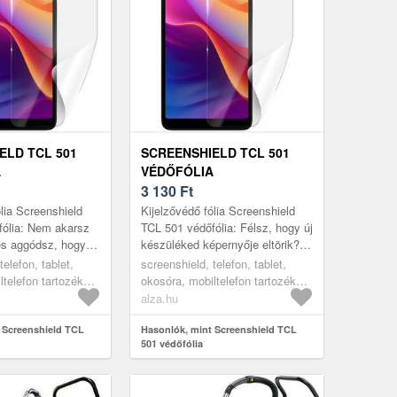
ELD TCL 501
SCREENSHIELD TCL 501
A
VÉDŐFÓLIA
3 130
Ft
ólia Screenshield
Kijelzővédő fólia Screenshield
fólia: Nem akarsz
TCL 501 védőfólia: Félsz, hogy új
és aggódsz, hogy új
készüléked képernyője eltörik?
rnyője eltörik? A
Erre való ez a fényes
telefon, tablet,
screenshield, telefon, tablet,
oldás szá...
ScreenShield kijelzővédő fóli...
ltelefon tartozékok,
okosóra, mobiltelefon tartozékok,
védőfóliák
alza.hu
 Screenshield TCL
Hasonlók, mint Screenshield TCL
501 védőfólia