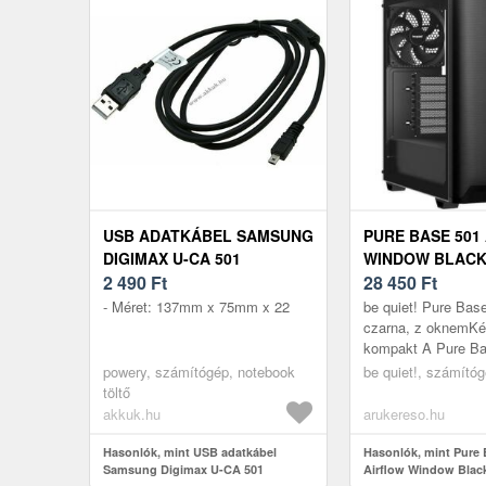
USB ADATKÁBEL SAMSUNG
PURE BASE 501
DIGIMAX U-CA 501
WINDOW BLACK
2 490
Ft
28 450
Ft
- Méret: 137mm x 75mm x 22
be quiet! Pure Base
czarna, z oknemK
kompakt A Pure B
Airflow Window Bla
powery, számítógép, notebook
be quiet!, számító
és sokoldalú be qui
töltő
akkuk.hu
arukereso.hu
Hasonlók, mint USB adatkábel
Hasonlók, mint Pure 
Samsung Digimax U-CA 501
Airflow Window Blac