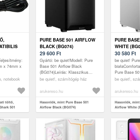
Ő,
PURE BASE 501 AIRFLOW
PURE BASE
TIBILIS
BLACK (BG074)
WHITE (BG0
29 600
Ft
30 580
Ft
Teljesítmény:
Gyártó: be quiet!Modell: Pure
be quiet! Pure
mm x 74mm x
Base 501 Airflow Black
białaComfort
(BG074)Leírás: Klasszikus
Pure Base 501
megjelenésA Pure Base 501
klasszikus, id
p, notebook
be quiet!, számítógép ház
be quiet!, sz
Airflow Black, minden zavaró
be quiet! ATX 
tényező nélkü...
arukereso.hu
arukereso.hu
ti töltő,
Hasonlók, mint Pure Base 501
Hasonlók, mint
 Shark 501
Airflow Black (BG074)
Airflow White 