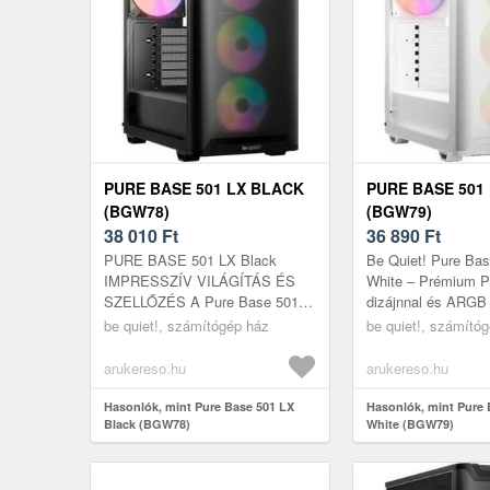
PURE BASE 501 LX BLACK
PURE BASE 501
(BGW78)
(BGW79)
38 010
Ft
36 890
Ft
PURE BASE 501 LX Black
Be Quiet! Pure Ba
IMPRESSZÍV VILÁGÍTÁS ÉS
White – Prémium 
SZELLŐZÉS A Pure Base 501
dizájnnal és ARGB v
LX White egy lenyűgözően
Ha egy letisztult, s
be quiet!, számítógép ház
be quiet!, számító
sokoldalú be quiet! ház ARGB-s
kiemelkedő hűtési t
ventilátorokkal, k...
arukereso.hu
arukereso.hu
Hasonlók, mint Pure Base 501 LX
Hasonlók, mint Pure 
Black (BGW78)
White (BGW79)