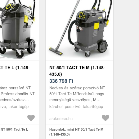
T TE L (1.148-
NT 50/1 TACT TE M (1.148-
435.0)
336 798
Ft
áraz porszívó NT
Nedves és száraz porszívó NT
LProfesszionális NT
50/1 Tact Te MRendkívül nagy
nedves/száraz
mennyiségű veszélyes, M
os, kiváló
osztályú finomporhoz
ívó, takarítógép
kärcher, porszívó, takarítógép
 literes tartállyal...
kifejlesztve: 50/1 Tact Te M nagy
és mobilis...
arukereso.hu
NT 50/1 Tact Te L
Hasonlók, mint NT 50/1 Tact Te M
(1.148-435.0)