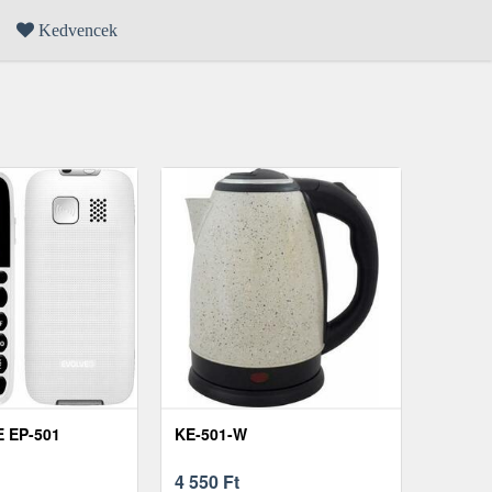
Kedvencek
 EP-501
KE-501-W
4 550
Ft