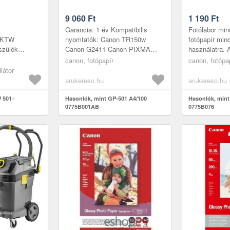
9 060
Ft
1 190
Ft
Garancia: 1 év Kompatibilis
Fotólabor min
 FKTW
nyomtatók: Canon TR150w
fotópapír mi
szülék
Canon G2411 Canon PIXMA
használatra.
iója a
TR150wB Canon TS205 Canon
fotópapír seg
canon, fotópapír
canon, fotópa
és a modern
TS305W Canon G1411 Canon
otthonában, 
iátor
 minden z...
TS205 Canon TS305W C...
fényes bevon.
arukereso.hu
arukereso.hu
 501
Hasonlók, mint GP-501 A4/100
Hasonlók, mint
0775B001AB
0775B076