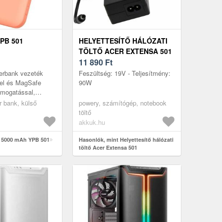
PB 501
HELYETTESÍTŐ HÁLÓZATI
TÖLTŐ ACER EXTENSA 501
11 890
Ft
rbank vezeték
Feszültség: 19V - Teljesítmény:
ssel és MagSafe
90W
ámogatással,
citással. A
 bank, külső
powery, számítógép, notebook
i töltés teljes
töltő
..
akkuk.hu
t 5000 mAh YPB 501
Hasonlók, mint Helyettesítő hálózati
töltő Acer Extensa 501