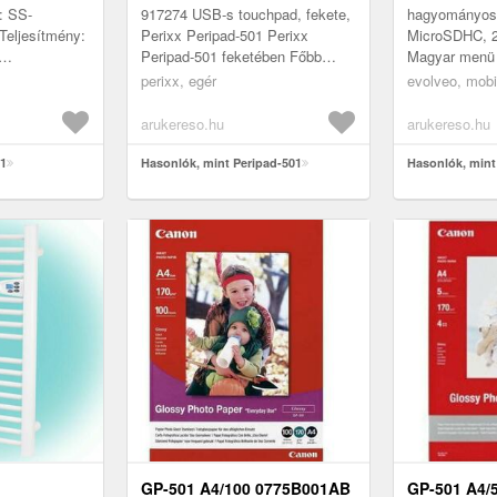
: SS-
917274 USB-s touchpad, fekete,
hagyományos,
Teljesítmény:
Perixx Peripad-501 Perixx
MicroSDHC, 2
Peripad-501 feketében Főbb
Magyar menü
jellemzők Touchpad feketében
kezelhetőség
perixx, egér
evolveo, mobi
g /
Méret: 86x75x11mm One-touch
számáraAz 
ket: 240g /
funkci...
EasyPhone mo
arukereso.hu
arukereso.hu
még eg...
01
Hasonlók, mint Peripad-501
Hasonlók, min
GP-501 A4/100 0775B001AB
GP-501 A4/