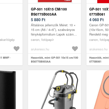
GP-501 10X15 CM/100
GP-501 10X
BS0775B003AA
0775B081
5 880
Ft
4 060
Ft
Általános jellemzők Méret: 10 ×
Canon GP-501
15 cm (A6 / 4×6″), szabványos
(10x15cm, 50 
fényképformátum Lapok száma:
Rendeld meg 
100 lap egyetlen csomagban,
Debrecenben, 
takarítógép
canon, fotópapír
canon, fotópa
vagy két 50 lapos kisebb cso...
üzletében (Cs
kérj gyo...
arukereso.hu
arukereso.hu
0/1 MWF
Hasonlók, mint GP-501 10x15 cm/100
Hasonlók, mint
BS0775B003AA
0775B081