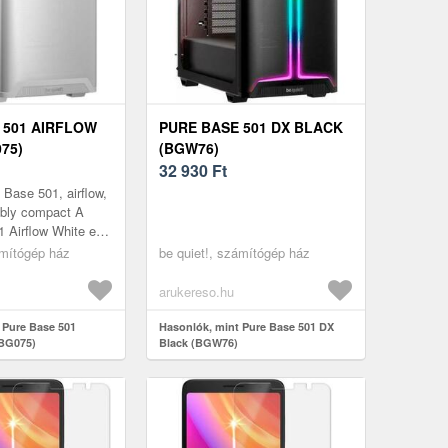
 501 AIRFLOW
PURE BASE 501 DX BLACK
75)
(BGW76)
32 930
Ft
 Base 501, airflow,
ably compact A
 Airflow White egy
őtlen és sokoldalú
ámítógép ház
be quiet!, számítógép ház
ház, ko...
arukereso.hu
 Pure Base 501
Hasonlók, mint Pure Base 501 DX
(BG075)
Black (BGW76)