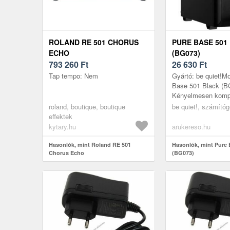
ROLAND RE 501 CHORUS
PURE BASE 501
ECHO
(BG073)
793 260
Ft
26 630
Ft
Tap tempo: Nem
Gyártó: be quiet!Mo
Base 501 Black (B
Kényelmesen komp
Base 501 egy hag
roland, boutique, boutique
be quiet!, számító
időtlen és sokoldalú
effektek
ATX ...
kytary.hu
arukereso.hu
Hasonlók, mint Roland RE 501
Hasonlók, mint Pure 
Chorus Echo
(BG073)