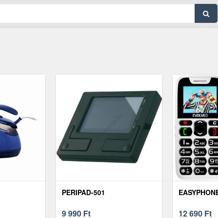
PERIPAD-501
EASYPHONE
9 990
Ft
12 690
Ft