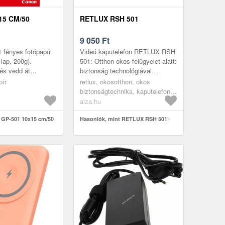
15 CM/50
RETLUX RSH 501
9 050
Ft
 fényes fotópapír
Videó kaputelefon RETLUX RSH
lap, 200g).
501: Otthon okos felügyelet alatt:
és vedd át
biztonság technológiával
a Tonerklinika
kombinálvaA RETLUX RSH 501
pír
retlux, okosotthon, okos
apó u. 104. ), vagy
Wi-Fi videós kaputelefon a
biztonságtechnika, kaputelefon,
mode...
csengők
alza.hu
 GP-501 10x15 cm/50
Hasonlók, mint RETLUX RSH 501