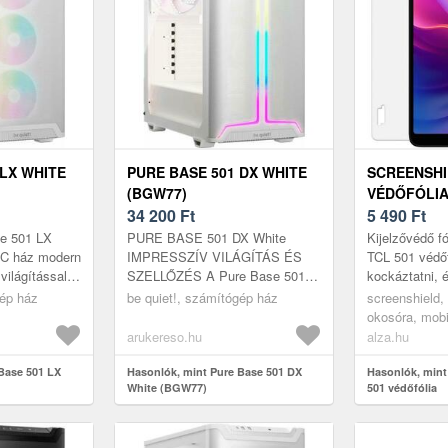
 LX WHITE
PURE BASE 501 DX WHITE
SCREENSHI
(BGW77)
VÉDŐFÓLI
34 200
Ft
5 490
Ft
se 501 LX
PURE BASE 501 DX White
Kijelzővédő f
PC ház modern
IMPRESSZÍV VILÁGÍTÁS ÉS
TCL 501 védő
ilágítással!
SZELLŐZÉS A Pure Base 501
kockáztatni, 
tílusos és
DX White egy mutatósan
eszközöd képe
gép ház
be quiet!, számítógép ház
screenshield, 
eljesítm...
kivilágított be quiet! ATX ház
megfelelő meg
okosóra, mobi
kompakt mérettel és ...
védőfóliák
arukereso.hu
alza.hu
Base 501 LX
Hasonlók, mint Pure Base 501 DX
Hasonlók, mint
White (BGW77)
501 védőfólia