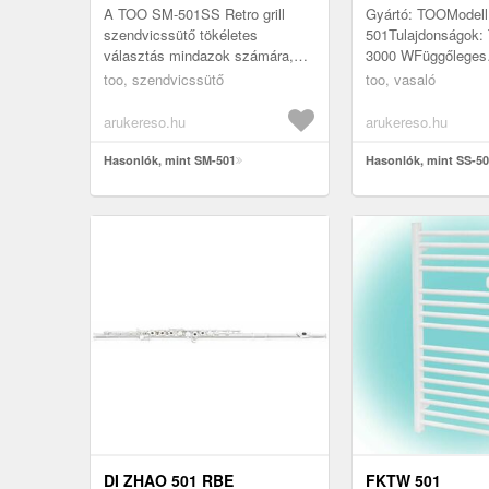
A TOO SM-501SS Retro grill
Gyártó: TOOModell
szendvicssütő tökéletes
501Tulajdonságok: 
választás mindazok számára,
3000 WFüggőleges
akik szeretik a klasszikus,
gőzölésFolyamatos
too, szendvicssütő
too, vasaló
vintage stílust, de nem akarnak
gőzkibocsátás: 150
lemondan...
percErőteljes gőzlö
arukereso.hu
arukereso.hu
perc ...
Hasonlók, mint SM-501
Hasonlók, mint SS-5
DI ZHAO 501 RBE
FKTW 501