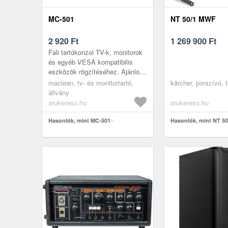
MC-501
NT 50/1 MWF
2 920
Ft
1 269 900
Ft
Fali tartókonzol TV-k, monitorok
és egyéb VESA kompatibilis
eszközök rögzítéséhez. Ajánlott
23 - 42 méretű kijelzőkhöz
maclean, tv- és monitortartó,
kärcher, porszívó, 
Csatlakozási felület: VESA 7...
állvány
arukereso.hu
arukereso.hu
Hasonlók, mint MC-501
Hasonlók, mint NT 5