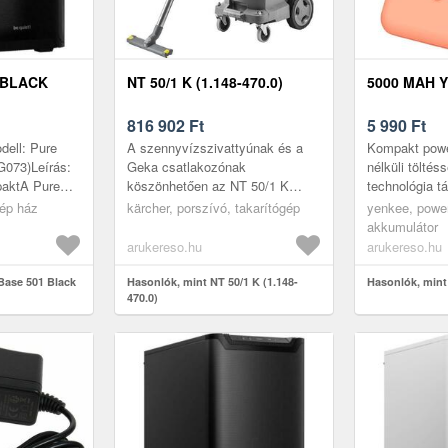
 BLACK
NT 50/1 K (1.148-470.0)
5000 MAH Y
816 902
Ft
5 990
Ft
dell: Pure
A szennyvízszivattyúnak és a
Kompakt powe
G073)Leírás:
Geka csatlakozónak
nélküli tölté
aktA Pure
köszönhetően az NT 50/1 K
technológia t
yományos,
nedves és száraz porszívó
5000mAh kapa
gép ház
kärcher, porszívó, takarítógép
yenkee, power
 be quiet!
ideális a nagy mennyiségű
vezeték nélkül
akkumulátor
folyadék gyors eltávo...
mértékben tá.
arukereso.hu
arukereso.hu
Base 501 Black
Hasonlók, mint NT 50/1 K (1.148-
Hasonlók, min
470.0)