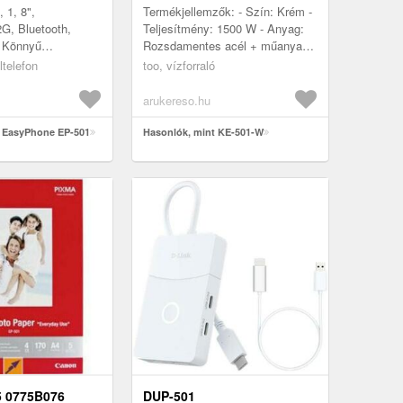
 1, 8",
Termékjellemzők: - Szín: Krém -
G, Bluetooth,
Teljesítmény: 1500 W - Anyag:
 Könnyű
Rozsdamentes acél + műanyag -
 minden generáció
Kapacitás: 1, 8 L - Méret: 22 x
ltelefon
too, vízforraló
EVOLVEO
15.8 x 22.7 cm - Súly: ...
biltelefon most
arukereso.hu
t EasyPhone EP-501
Hasonlók, mint KE-501-W
5 0775B076
DUP-501