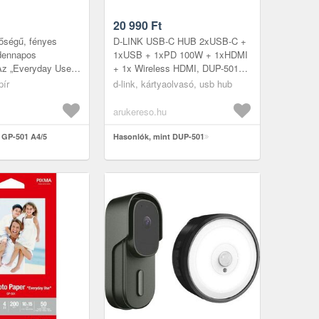
20 990
Ft
őségű, fényes
D-LINK USB-C HUB 2xUSB-C +
ndennapos
1xUSB + 1xPD 100W + 1xHDMI
 Az „Everyday Use
+ 1x Wireless HDMI, DUP-501
ítségével az
Expand your possibilities: : 5-in-1
pír
d-link, kártyaolvasó, usb hub
gazdaságos módon,
connectivity with one-press w...
..
arukereso.hu
 GP-501 A4/5
Hasonlók, mint DUP-501