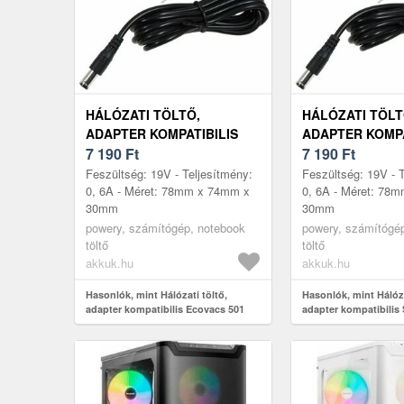
HÁLÓZATI TÖLTŐ,
HÁLÓZATI TÖLT
ADAPTER KOMPATIBILIS
ADAPTER KOMPA
ECOVACS 501
7 190
Ft
SHARK 501
7 190
Ft
Feszültség: 19V - Teljesítmény:
Feszültség: 19V - 
0, 6A - Méret: 78mm x 74mm x
0, 6A - Méret: 78
30mm
30mm
powery, számítógép, notebook
powery, számítógé
töltő
töltő
akkuk.hu
akkuk.hu
Hasonlók, mint Hálózati töltő,
Hasonlók, mint Hálóza
adapter kompatibilis Ecovacs 501
adapter kompatibilis