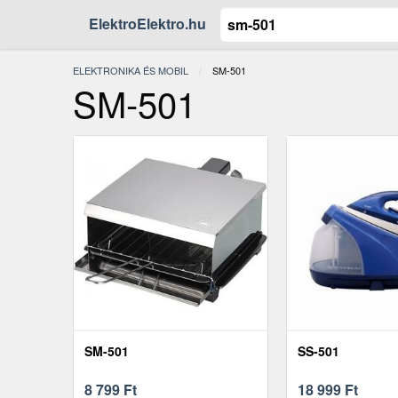
ElektroElektro.hu
ELEKTRONIKA ÉS MOBIL
JELENLEGI:
SM-501
SM-501
SM-501
SS-501
8 799
Ft
18 999
Ft