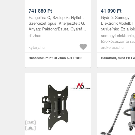
741 880
Ft
41 090
Ft
Hangolás: C, Szelepek: Nyitott,
Gyártó: Somogyi
Szerkezet típus: Kiterjesztett G,
ElektronicModell:
Anyag: Pakfong/Ezüst, Gyártás
501Leírás: Ez a ké
helye: Tajvan
tökéletes kombinác
di zhao
somogyi elektronic,
funkcionalitásnak 
törölközőszárító rad
technológiának, így
kytary.hu
arukereso.hu
Hasonlók, mint Di Zhao 501 RBE
Hasonlók, mint FKTW