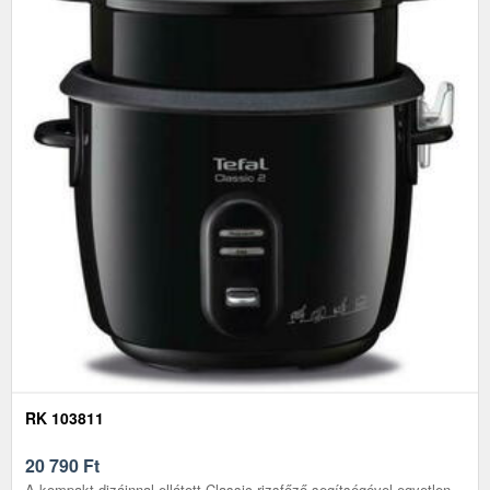
RK 103811
20 790
Ft
A kompakt dizájnnal ellátott Classic rizsfőző segítségével egyetlen