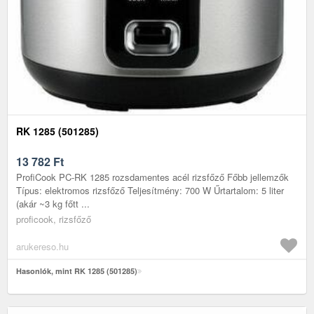
RK 1285 (501285)
13 782
Ft
ProfiCook PC-RK 1285 rozsdamentes acél rizsfőző Főbb jellemzők
Típus: elektromos rizsfőző Teljesítmény: 700 W Űrtartalom: 5 liter
(akár ~3 kg főtt ...
proficook, rizsfőző
arukereso.hu
Hasonlók, mint RK 1285 (501285)