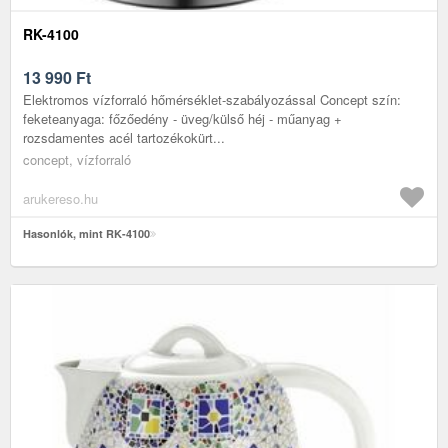
RK-4100
13 990
Ft
Elektromos vízforraló hőmérséklet-szabályozással Concept szín:
feketeanyaga: főzőedény - üveg/külső héj - műanyag +
rozsdamentes acél tartozékokürt...
concept, vízforraló
arukereso.hu
Hasonlók, mint RK-4100