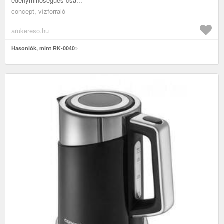
edényminőségűes csa...
concept, vízforraló
arukereso.hu
Hasonlók, mint RK-0040