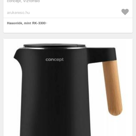
concept, vízforraló
arukereso.hu
Hasonlók, mint RK-3300