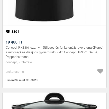
RK-3301
19 480
Ft
Concept RK3301 czarny - Stílusos és funkcionális gyorsforralóKeresi
a minőségi és dizájnos gyorsforralót? Az Concept RK3301 Salt &
Pepper biztosan ...
concept, vízforraló
arukereso.hu
Hasonlók, mint RK-3301