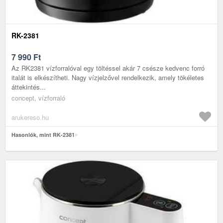
RK-2381
7 990
Ft
Az RK2381 vízforralóval egy töltéssel akár 7 csésze kedvenc forró
italát is elkészítheti. Nagy vízjelzővel rendelkezik, amely tökéletes
áttekintés...
concept, vízforraló
arukereso.hu
Hasonlók, mint RK-2381