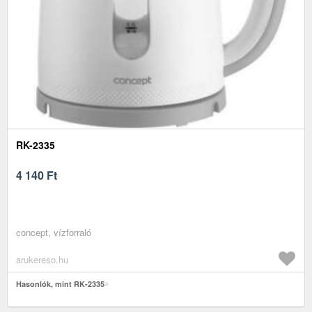
RK-2335
4 140
Ft
concept, vízforraló
arukereso.hu
Hasonlók, mint RK-2335