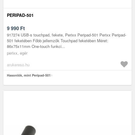
PERIPAD-501
9 990
Ft
917274 USB-s touchpad, fekete, Perixx Peripad-501 Perixx Peripad-
501 feketében Főbb jellemzők Touchpad feketében Méret:
86x75x11mm One-touch funkci...
perixx, egér
arukereso.hu
Hasonlók, mint Peripad-501