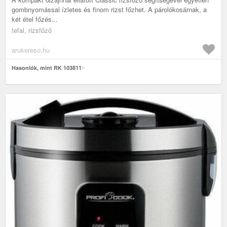
gombnyomással ízletes és finom rizst főzhet. A párolókosárnak, a
két étel főzés...
tefal, rizsfőző
arukereso.hu
Hasonlók, mint RK 103811