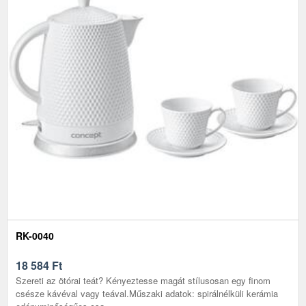
RK-0040
18 584
Ft
Szereti az ötórai teát? Kényeztesse magát stílusosan egy finom
csésze kávéval vagy teával.Műszaki adatok: spirálnélküli kerámia