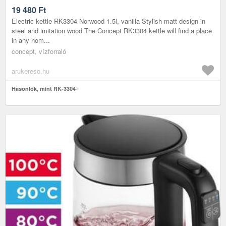
19 480
Ft
Electric kettle RK3304 Norwood 1.5l, vanilla Stylish matt design in
steel and imitation wood The Concept RK3304 kettle will find a place
in any hom...
concept, vízforraló
arukereso.hu
Hasonlók, mint RK-3304