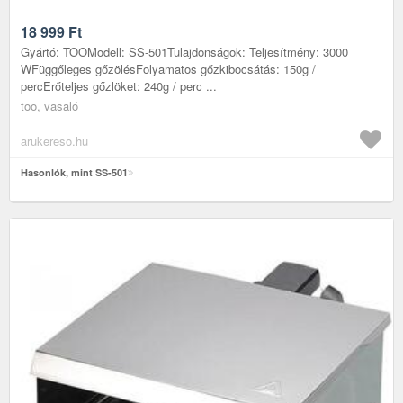
18 999
Ft
Gyártó: TOOModell: SS-501Tulajdonságok: Teljesítmény: 3000
WFüggőleges gőzölésFolyamatos gőzkibocsátás: 150g /
percErőteljes gőzlöket: 240g / perc ...
too, vasaló
arukereso.hu
Hasonlók, mint SS-501