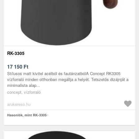
RK-3305
17 150
Ft
Stílusos matt kivitel acélból és fautánzatbólA Concept RK3305
vízforraló minden otthonban megállja a helyét. Tetszetős dizájnját a
minimalista alap...
concept, vízforraló
arukereso.hu
Hasonlók, mint RK-3305