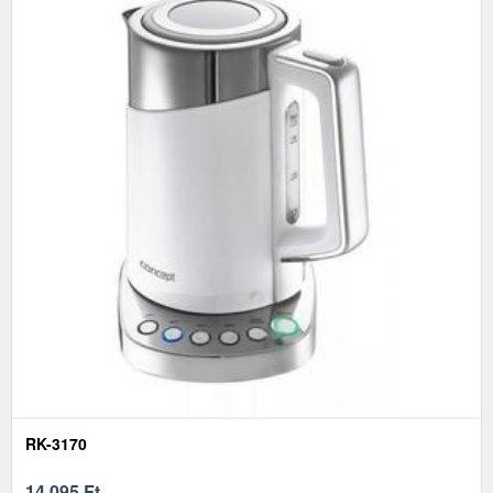
RK-3170
14 095
Ft