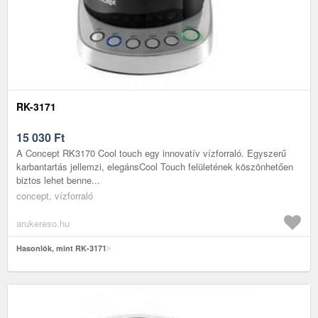
RK-3171
15 030
Ft
A Concept RK3170 Cool touch egy innovatív vízforraló. Egyszerű
karbantartás jellemzi, elegánsCool Touch felületének köszönhetően
biztos lehet benne...
concept, vízforraló
arukereso.hu
Hasonlók, mint RK-3171