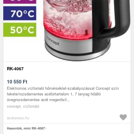
RK-4067
10 550
Ft
Elektromos vízforraló hőmérséklet-szabályozással Concept szín
fekete/rozsdamentes acélürtartalom 1, 7 lanyag hőálló
üvegrozsdamentes acél megerősít...
concept, vízforraló
arukereso.hu
Hasonlók, mint RK-4067