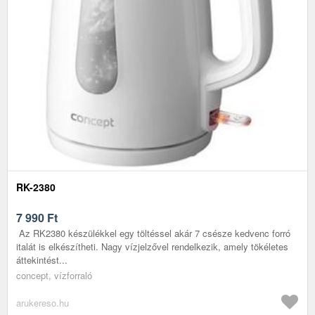
RK-2380
7 990
Ft
Az RK2380 készülékkel egy töltéssel akár 7 csésze kedvenc forró
italát is elkészítheti. Nagy vízjelzővel rendelkezik, amely tökéletes
áttekintést...
concept, vízforraló
arukereso.hu