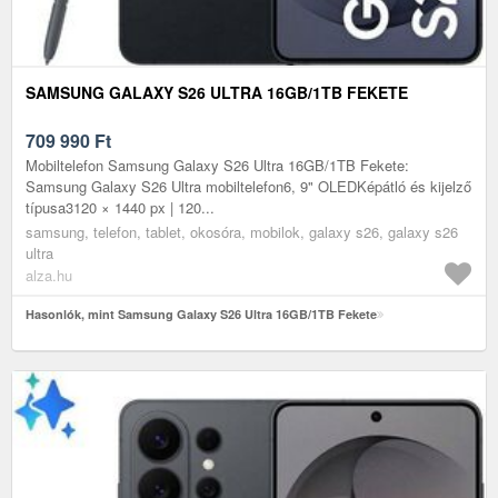
SAMSUNG GALAXY S26 ULTRA 16GB/1TB FEKETE
709 990
Ft
Mobiltelefon Samsung Galaxy S26 Ultra 16GB/1TB Fekete:
Samsung Galaxy S26 Ultra mobiltelefon6, 9" OLEDKépátló és kijelző
típusa3120 × 1440 px | 120...
samsung, telefon, tablet, okosóra, mobilok, galaxy s26, galaxy s26
ultra
alza.hu
Hasonlók, mint Samsung Galaxy S26 Ultra 16GB/1TB Fekete