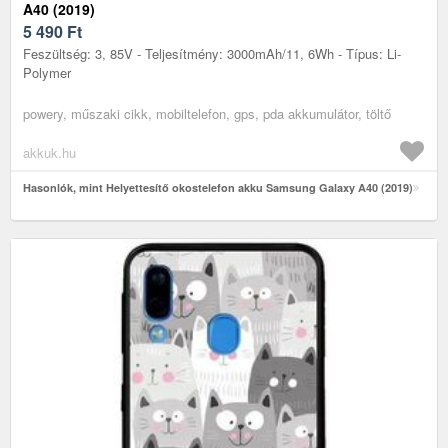
A40 (2019)
5 490
Ft
Feszültség: 3, 85V - Teljesítmény: 3000mAh/11, 6Wh - Típus: Li-
Polymer
powery, műszaki cikk, mobiltelefon, gps, pda akkumulátor, töltő
akkuk.hu
Hasonlók, mint Helyettesítő okostelefon akku Samsung Galaxy A40 (2019)