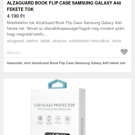
ALZAGUARD BOOK FLIP CASE SAMSUNG GALAXY A40
FEKETE TOK
4 190
Ft
Mobiltelefon tok AlzaGuard Book Flip Case Samsung Galaxy A40
fekete tok: Növeli az ellenállóképességetTegyél meg mindent azért,
hogy megvédd telefo...
alzaguard, telefon, tablet, okosóra, mobiltelefon tartozékok, tokok
alza.hu
Hasonlók, mint AlzaGuard Book Flip Case Samsung Galaxy A40 fekete tok