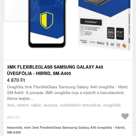
3MK FLEXIBLEGLASS SAMSUNG GALAXY A40
ÜVEGFÓLIA - HIBRID, SM-A405
4 870
Ft
Üvegfólia 3mk FlexibleGlass Samsung Galaxy A40 üvegfólia - hibrid,
SM-A405: A pompás 3MK üvegfólia óvja a kijelzőt a karcolásoktól,
illetve leejtés...
3mk, telefon, tablet, okosóra, mobiltelefon tartozékok, üvegfóliák
alza.hu
Hasonlók, mint 3mk FlexibleGlass Samsung Galaxy A40 üvegfólia - hibrid,
SM-A405