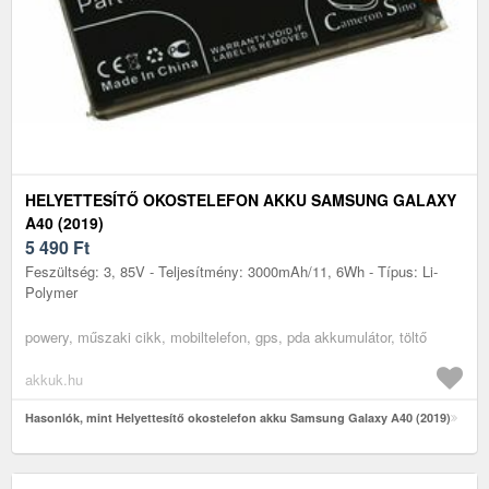
HELYETTESÍTŐ OKOSTELEFON AKKU SAMSUNG GALAXY
A40 (2019)
5 490
Ft
Feszültség: 3, 85V - Teljesítmény: 3000mAh/11, 6Wh - Típus: Li-
Polymer
powery, műszaki cikk, mobiltelefon, gps, pda akkumulátor, töltő
akkuk.hu
Hasonlók, mint Helyettesítő okostelefon akku Samsung Galaxy A40 (2019)