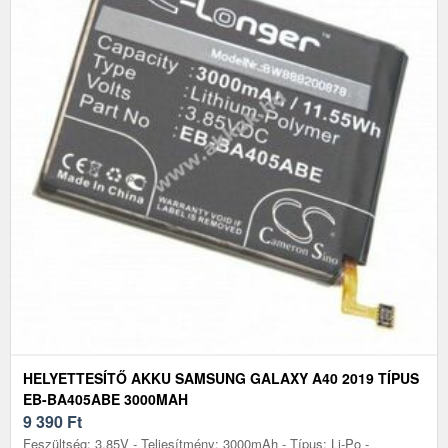
HELYETTESÍTŐ AKKU SAMSUNG GALAXY A40 2019 TÍPUS
EB-BA405ABE 3000MAH
9 390
Ft
Feszültség: 3.85V - Teljesítmény: 3000mAh - Típus: Li-Po -