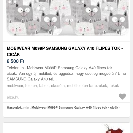
MOBIWEAR M099P SAMSUNG GALAXY A40 FLIPES TOK -
CICÁK
8 500
Ft
Telefon tok Mobiwear M099P Samsung Galaxy A40 flipes tok -
cicák: Van egy új mobilod, és aggódsz, hogy esetleg megsérül? Eme
SAMSUNG Galaxy A40 tel...
mobiwear, telefon, tablet, okosóra, mobiltelefon tartozékok, tokok
alza.hu
Hasonlók, mint Mobiwear M099P Samsung Galaxy A40 flipes tok - cicák