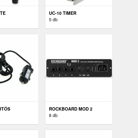
ITE
UC-10 TIMER
5 db
UTÓS
ROCKBOARD MOD 2
L HTC 10
8 db