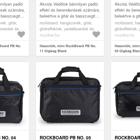
milyen padló
Akciós.Védőtok bármilyen padló
Akciós.Védőto
ések számára,
effekt és berendezések számára,
effekt és ber
s basszusgitár
beleértve a gitár és basszusgitár
beleértve a gi
at és
multieffekt pedálokat és
multieffekt pe
ek, gitár,
rockboard, hangszerek, gitár,
rockboard, ha
ket vagy a
modulációs erősítőket vagy a
modulációs er
lboardok és
gitáreffektek, pedalboardok és
gitáreffektek
Loo...
Loo...
effekt tokok, black
effekt tokok, 
muziker.hu
muziker.hu
Board PB No.
Hasonlók, mint RockBoard PB No.
Hasonlók, min
11 Gigbag Black
03 Gigbag Blac
NO. 04
ROCKBOARD PB NO. 05
ROCKBOARD