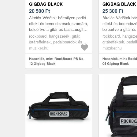
GIGBAG BLACK
GIGBAG BLACK
20 500
Ft
25 300
Ft
Akciós.Védőtok bármilyen padló
Akciós.Védőtok bár
effekt és berendezések számára,
effekt és berendez
beleértve a gitár és basszusgitár
beleértve a gitár é
multieffekt pedálokat és
multieffekt pedálok
rockboard, hangszerek, gitár,
rockboard, hangszer
modulációs erősítőket vagy a
modulációs erősítő
gitáreffektek, pedalboardok és
gitáreffektek, peda
Loo...
Loo...
effekt tokok, black
effekt tokok, black
muziker.hu
muziker.hu
Hasonlók, mint RockBoard PB No.
Hasonlók, mint Rock
12 Gigbag Black
04 Gigbag Black