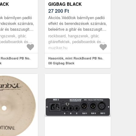
LACK
GIGBAG BLACK
27 200
Ft
k bármilyen padló
Akciós.Védőtok bármilyen padló
endezések számára,
effekt és berendezések számára,
tár és basszusgitár
beleértve a gitár és basszusgitár
dálokat és
multieffekt pedálokat és
ngszerek, gitár,
rockboard, hangszerek, gitár,
ősítőket vagy a
modulációs erősítőket vagy a
, pedalboardok és
gitáreffektek, pedalboardok és
Loo...
black
effekt tokok, black
muziker.hu
t RockBoard PB No.
Hasonlók, mint RockBoard PB No.
k
08 Gigbag Black