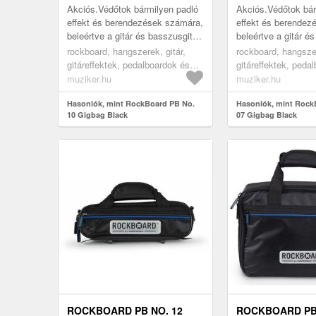
Akciós.Védőtok bármilyen padló
Akciós.Védőtok bár
effekt és berendezések számára,
effekt és berendez
beleértve a gitár és basszusgitár
beleértve a gitár é
multieffekt pedálokat és
multieffekt pedálok
rockboard, hangszerek, gitár,
rockboard, hangszer
modulációs erősítőket vagy a
modulációs erősítő
gitáreffektek, pedalboardok és
gitáreffektek, peda
Loo...
Loo...
effekt tokok, black
effekt tokok, black
muziker.hu
muziker.hu
Hasonlók, mint RockBoard PB No.
Hasonlók, mint Rock
10 Gigbag Black
07 Gigbag Black
ROCKBOARD PB NO. 12
ROCKBOARD PB 