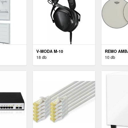
V-MODA M-10
REMO AMB
18 db
COATED 10
10 db