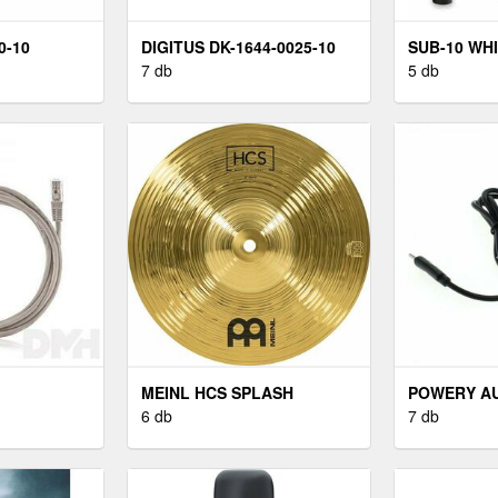
0-10
DIGITUS DK-1644-0025-10
SUB-10 WH
7 db
5 db
MEINL HCS SPLASH
POWERY A
CINTÁNYÉR 10"
6 db
TÖLTŐKÁBE
7 db