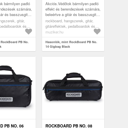
k bármilyen padló
Akciós.Védőtok bármilyen padló
endezések számára,
effekt és berendezések számára,
tár és basszusgitár
beleértve a gitár és basszusgitár
dálokat és
multieffekt pedálokat és
ngszerek, gitár,
rockboard, hangszerek, gitár,
ősítőket vagy a
modulációs erősítőket vagy a
, pedalboardok és
gitáreffektek, pedalboardok és
Loo...
black
effekt tokok, black
muziker.hu
t RockBoard PB No.
Hasonlók, mint RockBoard PB No.
k
14 Gigbag Black
 PB NO. 06
ROCKBOARD PB NO. 08