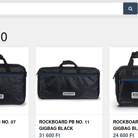
10
NO. 07
ROCKBOARD PB NO. 11
ROCKBOARD
GIGBAG BLACK
GIGBAG B
31 600
Ft
24 600
Ft