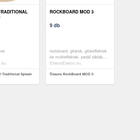
TRADITIONAL
ROCKBOARD MOD 3
'
9 db
met
rockboard, gitárok, gitáreffektek
és multieffektek, pedál táblák,
pedalboard tartozékok
o.hu
ElektroElektro.hu
 Traditional Splash
Összes RockBoard MOD 3