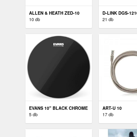
ALLEN & HEATH ZED-10
D-LINK DGS-121
10 db
21 db
EVANS 10" BLACK CHROME
ART-U 10
5 db
17 db