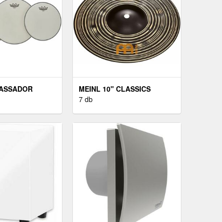
ASSADOR
MEINL 10" CLASSICS
" DOBBŐR
CUSTOM DARK SPLASH
7 db