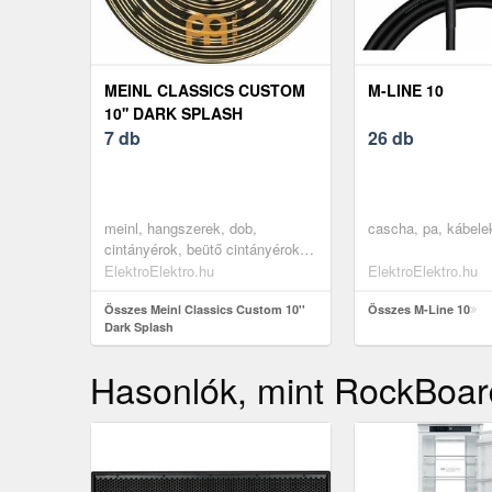
MEINL CLASSICS CUSTOM
M-LINE 10
10'' DARK SPLASH
7 db
26 db
meinl, hangszerek, dob,
cascha, pa, kábele
cintányérok, beütő cintányérok -
splash
ElektroElektro.hu
ElektroElektro.hu
Összes Meinl Classics Custom 10''
Összes M-Line 10
Dark Splash
Hasonlók, mint RockBoar