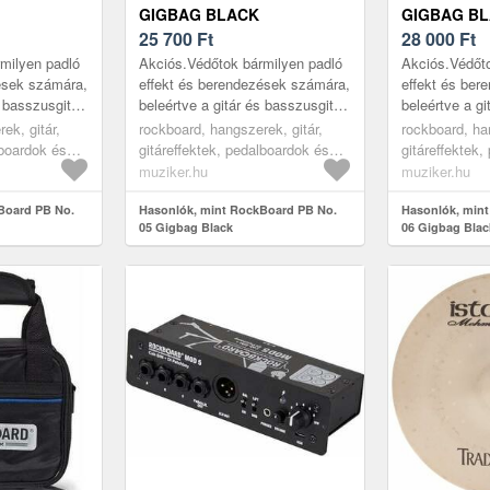
GIGBAG BLACK
GIGBAG B
25 700
Ft
28 000
Ft
milyen padló
Akciós.Védőtok bármilyen padló
Akciós.Védőto
ések számára,
effekt és berendezések számára,
effekt és ber
s basszusgitár
beleértve a gitár és basszusgitár
beleértve a gi
at és
multieffekt pedálokat és
multieffekt pe
ek, gitár,
rockboard, hangszerek, gitár,
rockboard, ha
ket vagy a
modulációs erősítőket vagy a
modulációs er
lboardok és
gitáreffektek, pedalboardok és
gitáreffektek
Loo...
Loo...
effekt tokok, black
effekt tokok, 
muziker.hu
muziker.hu
Board PB No.
Hasonlók, mint RockBoard PB No.
Hasonlók, min
05 Gigbag Black
06 Gigbag Blac