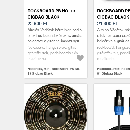
ROCKBOARD PB NO. 13
ROCKBOARD PB 
GIGBAG BLACK
GIGBAG BLACK
22 600
Ft
21 300
Ft
Akciós.Védőtok bármilyen padló
Akciós.Védőtok bár
effekt és berendezések számára,
effekt és berendez
beleértve a gitár és basszusgitár
beleértve a gitár é
multieffekt pedálokat és
multieffekt pedálok
rockboard, hangszerek, gitár,
rockboard, hangszer
modulációs erősítőket vagy a
modulációs erősítő
gitáreffektek, pedalboardok és
gitáreffektek, peda
Loo...
Loo...
effekt tokok, black
effekt tokok, black
muziker.hu
muziker.hu
Hasonlók, mint RockBoard PB No.
Hasonlók, mint Rock
13 Gigbag Black
01 Gigbag Black