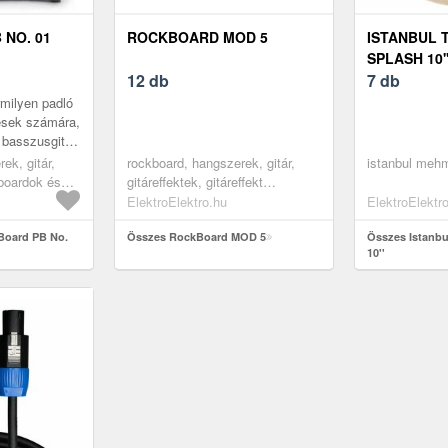
NO. 01
ROCKBOARD MOD 5
ISTANBUL 
SPLASH 10'
12 db
7 db
milyen padló
ések számára,
s basszusgitár
at és
ek, gitár,
rockboard, hangszerek, gitár,
istanbul meh
ket vagy a
lboardok és
gitáreffektek, gitáreffekt
tápegységek, black
ElektroElektro.hu
ElektroElektr
Board PB No.
Összes RockBoard MOD 5
Összes Istanbul
10''