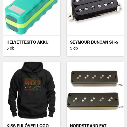
HELYETTESÍTŐ AKKU
SEYMOUR DUNCAN SH-5
INFINUVO CLEANMATE
5 db
7 BRIDGE FEKETE
5 db
QQ-2
KISS PULÓVER LOGO,
NORDSTRAND FAT