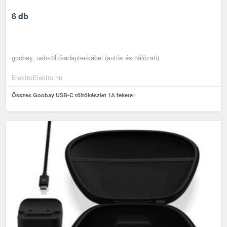
6 db
goobay, usb-töltő-adapter-kábel (autós és hálózati)
ElektroElektro.hu
Összes Goobay USB-C töltőkészlet 1A fekete