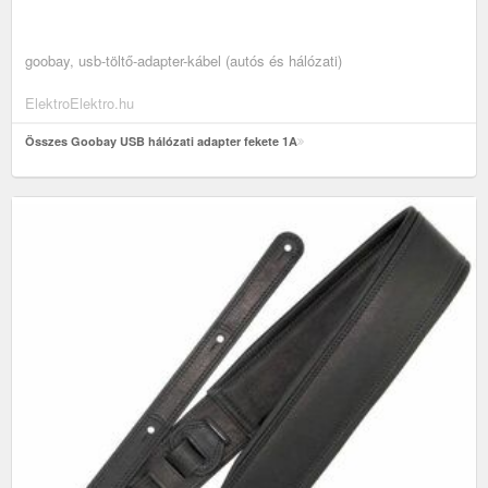
goobay, usb-töltő-adapter-kábel (autós és hálózati)
ElektroElektro.hu
Összes Goobay USB hálózati adapter fekete 1A