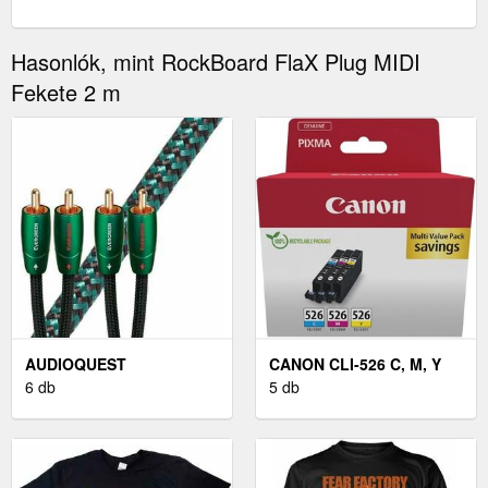
Hasonlók, mint RockBoard FlaX Plug MIDI
Fekete 2 m
AUDIOQUEST
CANON CLI-526 C, M, Y
EVERGREEN 5 M ZÖLD
6 db
MULTIPACK (EREDETI)
5 db
HI-FI AUDIO KÁBEL