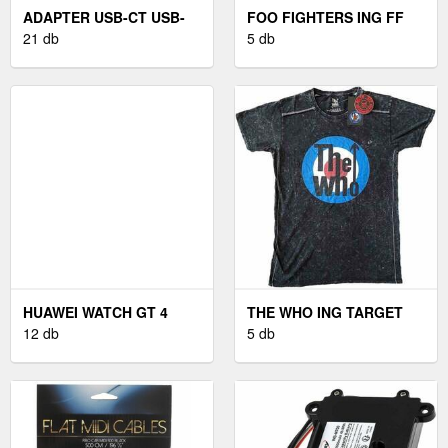
ADAPTER USB-CT USB-
FOO FIGHTERS ING FF
CT FEKETE
21 db
LOGO UNISEX BLACK M
5 db
HUAWEI WATCH GT 4
THE WHO ING TARGET
OKOSÓRA (46MM) -
12 db
LOGO UNISEX BLACK M
5 db
FEKETE