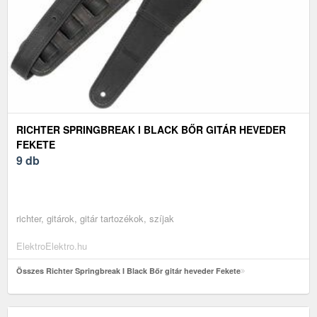
RICHTER SPRINGBREAK I BLACK BŐR GITÁR HEVEDER
FEKETE
9 db
richter, gitárok, gitár tartozékok, szíjak
ElektroElektro.hu
Összes Richter Springbreak I Black Bőr gitár heveder Fekete