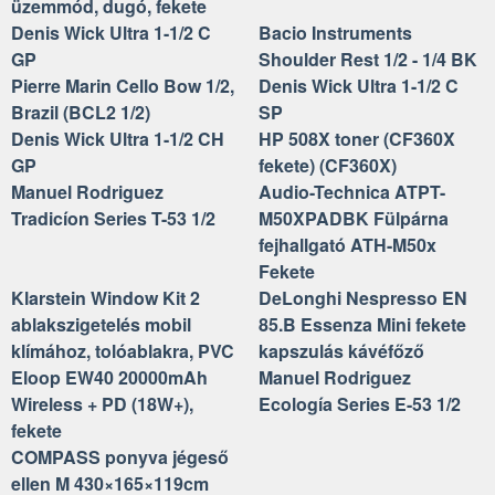
üzemmód, dugó, fekete
Denis Wick Ultra 1-1/2 C
Bacio Instruments
GP
Shoulder Rest 1/2 - 1/4 BK
Pierre Marin Cello Bow 1/2,
Denis Wick Ultra 1-1/2 C
Brazil (BCL2 1/2)
SP
Denis Wick Ultra 1-1/2 CH
HP 508X toner (CF360X
GP
fekete) (CF360X)
Manuel Rodriguez
Audio-Technica ATPT-
Tradicíon Series T-53 1/2
M50XPADBK Fülpárna
fejhallgató ATH-M50x
Fekete
Klarstein Window Kit 2
DeLonghi Nespresso EN
ablakszigetelés mobil
85.B Essenza Mini fekete
klímához, tolóablakra, PVC
kapszulás kávéfőző
Eloop EW40 20000mAh
Manuel Rodriguez
Wireless + PD (18W+),
Ecología Series E-53 1/2
fekete
COMPASS ponyva jégeső
ellen M 430×165×119cm