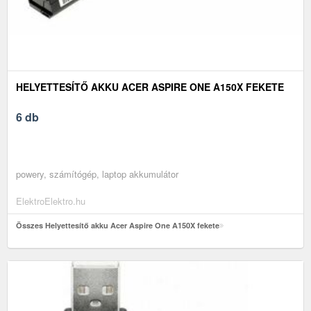
HELYETTESÍTŐ AKKU ACER ASPIRE ONE A150X FEKETE
6 db
powery, számítógép, laptop akkumulátor
ElektroElektro.hu
Összes Helyettesítő akku Acer Aspire One A150X fekete