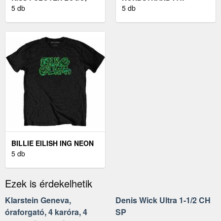
FACES & ICONS BLACK M
5 db
STACK 5 SET FEKETE
5 db
BILLIE EILISH ING NEON
LOGO UNISEX BLACK M
5 db
Ezek is érdekelhetik
Klarstein Geneva,
Denis Wick Ultra 1-1/2 CH
óraforgató, 4 karóra, 4
SP