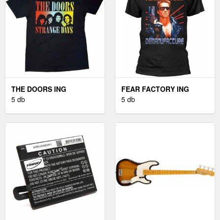
THE DOORS ING
FEAR FACTORY ING
STRANGE DAYS UNISEX
5 db
TERMINATOR UNISEX
5 db
BLACK M
BLACK M