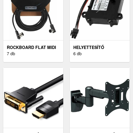
ROCKBOARD FLAT MIDI
HELYETTESÍTŐ
CABLE - 5 M BLACK
7 db
ROBOTFŰNYÍRÓ AKKU
6 db
BOSCH INDEGO M 700