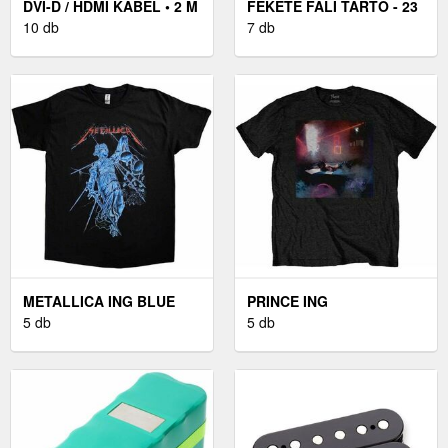
DVI-D / HDMI KÁBEL • 2 M
FEKETE FALI TARTÓ - 23
10 db
"-42"
7 db
METALLICA ING BLUE
PRINCE ING
JUSTICE UNISEX BLACK
5 db
WATERCOLOURS UNISEX
5 db
M
BLACK M